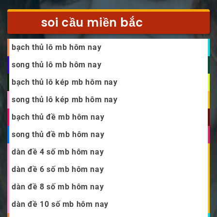
soi cầu miền bắc
bạch thủ lô mb hôm nay
song thủ lô mb hôm nay
bạch thủ lô kép mb hôm nay
song thủ lô kép mb hôm nay
bạch thủ đề mb hôm nay
song thủ đề mb hôm nay
dàn đề 4 số mb hôm nay
dàn đề 6 số mb hôm nay
dàn đề 8 số mb hôm nay
dàn đề 10 số mb hôm nay