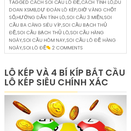
TAGGED
CÁCH SOI CẦU LÔ ĐỀ
,
CÁCH TÍNH LÔ
,
DU
DOAN XSMB
,
DỰ ĐOÁN LÔ KÉP
,
GIỜ VÀNG CHỐT
SỐ
,
HƯỚNG DẪN TÍNH LÔ
,
SOI CẦU 3 MIỀN
,
SOI
CẦU BA CÀNG SIÊU VÍP
,
SOI CẦU BẠCH THỦ
ĐỀ
,
SOI CẦU BẠCH THỦ LÔ
,
SOI CẦU HÀNG
NGÀY
,
SOI CẦU HÔM NAY
,
SOI CẦU LÔ ĐỀ HÀNG
NGÀY
,
SOI LÔ ĐỀ
2 COMMENTS
LÔ KÉP VÀ 4 BÍ KÍP BẮT CẦU
LÔ KÉP SIÊU CHÍNH XÁC