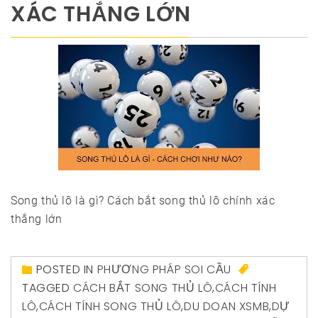
XÁC THẮNG LỚN
Song thủ lô là gì? Cách bắt song thủ lô chính xác
thắng lớn
POSTED IN
PHƯƠNG PHÁP SOI CẦU
TAGGED
CÁCH BẮT SONG THỦ LÔ
,
CÁCH TÍNH
LÔ
,
CÁCH TÍNH SONG THỦ LÔ
,
DU DOAN XSMB
,
DỰ