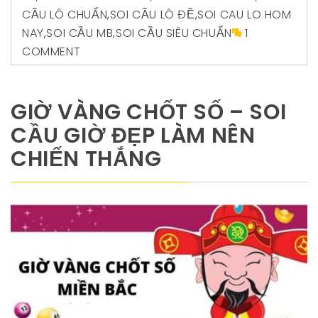
CẦU LÔ CHUẨN
,
SOI CẦU LÔ ĐỀ
,
SOI CAU LO HOM
NAY
,
SOI CẦU MB
,
SOI CẦU SIÊU CHUẨN
1
COMMENT
GIỜ VÀNG CHỐT SỐ – SOI
CẦU GIỜ ĐẸP LÀM NÊN
CHIẾN THẮNG