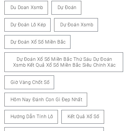
Du Doan Xsmb
Dự Đoán
Dự Đoán Lô Kép
Dự Đoán Xsmb
Dự Đoán Xổ Số Miền Bắc
Dự Đoán Xổ Số Miền Bắc Thứ Sáu Dự Đoán
Xsmb Kết Quả Xổ Số Miền Bắc Siêu Chính Xác
Giờ Vàng Chốt Số
Hôm Nay Đánh Con Gì Đẹp Nhất
Hướng Dẫn Tính Lô
Kết Quả Xổ Số