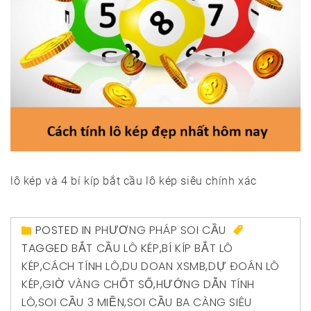
lô kép và 4 bí kíp bắt cầu lô kép siêu chính xác
POSTED IN
PHƯƠNG PHÁP SOI CẦU
TAGGED
BẮT CẦU LÔ KÉP
,
BÍ KÍP BẮT LÔ
KÉP
,
CÁCH TÍNH LÔ
,
DU DOAN XSMB
,
DỰ ĐOÁN LÔ
KÉP
,
GIỜ VÀNG CHỐT SỐ
,
HƯỚNG DẪN TÍNH
LÔ
,
SOI CẦU 3 MIỀN
,
SOI CẦU BA CÀNG SIÊU