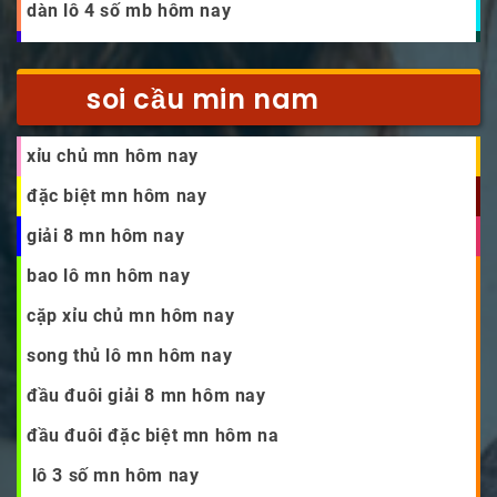
dàn lô 4 số mb hôm nay
soi cầu min nam
xỉu chủ mn hôm nay
đặc biệt mn hôm nay
giải 8 mn hôm nay
bao lô mn hôm nay
cặp xỉu chủ mn hôm nay
song thủ lô mn hôm nay
đầu đuôi giải 8 mn hôm nay
đầu đuôi đặc biệt mn hôm na
lô 3 số mn hôm nay