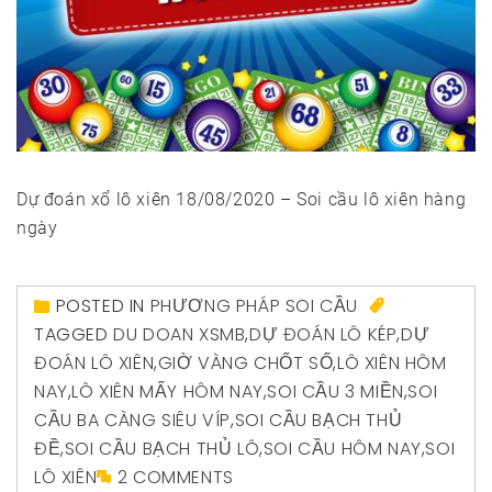
Dự đoán xổ lô xiên 18/08/2020 – Soi cầu lô xiên hàng
ngày
POSTED IN
PHƯƠNG PHÁP SOI CẦU
TAGGED
DU DOAN XSMB
,
DỰ ĐOÁN LÔ KÉP
,
DỰ
ĐOÁN LÔ XIÊN
,
GIỜ VÀNG CHỐT SỐ
,
LÔ XIÊN HÔM
NAY
,
LÔ XIÊN MẤY HÔM NAY
,
SOI CẦU 3 MIỀN
,
SOI
CẦU BA CÀNG SIÊU VÍP
,
SOI CẦU BẠCH THỦ
ĐỀ
,
SOI CẦU BẠCH THỦ LÔ
,
SOI CẦU HÔM NAY
,
SOI
LÔ XIÊN
2 COMMENTS