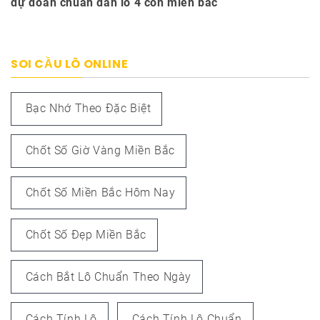
dự đoán chuẩn dàn lô 4 con miền bắc
SOI CẦU LÔ ONLINE
Bạc Nhớ Theo Đặc Biệt
Chốt Số Giờ Vàng Miền Bắc
Chốt Số Miền Bắc Hôm Nay
Chốt Số Đẹp Miền Bắc
Cách Bắt Lô Chuẩn Theo Ngày
Cách Tính Lô
Cách Tính Lô Chuẩn