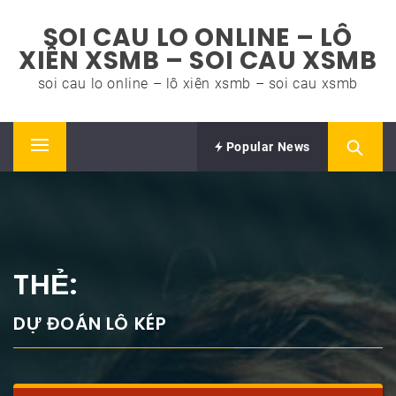
Skip
SOI CAU LO ONLINE – LÔ
to
XIÊN XSMB – SOI CAU XSMB
content
soi cau lo online – lô xiên xsmb – soi cau xsmb
Popular News
Primary
Menu
THẺ:
DỰ ĐOÁN LÔ KÉP