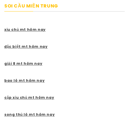
SOI CẦU MIỀN TRUNG
xỉu chủ mt hôm nay
đặc biệt mt hôm nay
giải 8 mt hôm nay
bao lô mt hôm nay
cặp xỉu chủ mt hôm nay
song thủ lô mt hôm nay