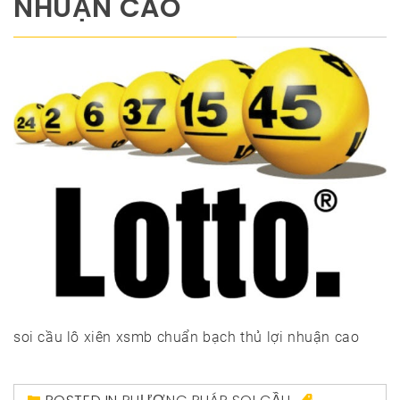
NHUẬN CAO
soi cầu lô xiên xsmb chuẩn bạch thủ lợi nhuận cao