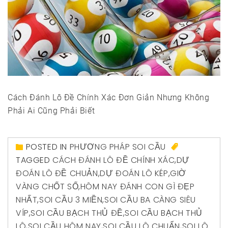
Cách Đánh Lô Đề Chính Xác Đơn Giản Nhưng Không
Phải Ai Cũng Phải Biết
POSTED IN
PHƯƠNG PHÁP SOI CẦU
TAGGED
CÁCH ĐÁNH LÔ ĐỀ CHÍNH XÁC
,
DỰ
ĐOÁN LÔ ĐỀ CHUẢN
,
DỰ ĐOÁN LÔ KÉP
,
GIỜ
VÀNG CHỐT SỐ
,
HÔM NAY ĐÁNH CON GÌ ĐẸP
NHẤT
,
SOI CẦU 3 MIỀN
,
SOI CẦU BA CÀNG SIÊU
VÍP
,
SOI CẦU BẠCH THỦ ĐỀ
,
SOI CẦU BẠCH THỦ
LÔ
,
SOI CẦU HÔM NAY
,
SOI CẦU LÔ CHUẨN
,
SOI LÔ