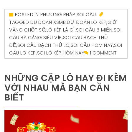
POSTED IN
PHƯƠNG PHÁP SOI CẦU
TAGGED
DU DOAN XSMB
,
DỰ ĐOÁN LÔ KÉP
,
GIỜ
VÀNG CHỐT SỐ
,
LÔ KÉP LÀ GÌ
,
SOI CẦU 3 MIỀN
,
SOI
CẦU BA CÀNG SIÊU VÍP
,
SOI CẦU BẠCH THỦ
ĐỀ
,
SOI CẦU BẠCH THỦ LÔ
,
SOI CẦU HÔM NAY
,
SOI
CAU LO KEP
,
SOI LÔ KÉP HÔM NAY
1 COMMENT
NHỮNG CẶP LÔ HAY ĐI KÈM
VỚI NHAU MÀ BẠN CẦN
BIẾT