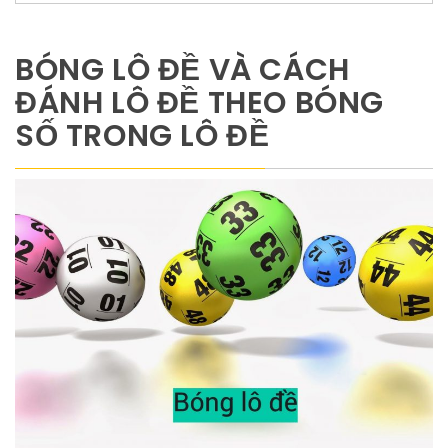
BÓNG LÔ ĐỀ VÀ CÁCH
ĐÁNH LÔ ĐỀ THEO BÓNG
SỐ TRONG LÔ ĐỀ