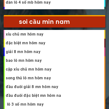
dàn lô 4 số mb hôm nay
soi cầu min nam
xỉu chủ mn hôm nay
đặc biệt mn hôm nay
giải 8 mn hôm nay
bao lô mn hôm nay
cặp xỉu chủ mn hôm nay
song thủ lô mn hôm nay
đầu đuôi giải 8 mn hôm nay
đầu đuôi đặc biệt mn hôm na
lô 3 số mn hôm nay