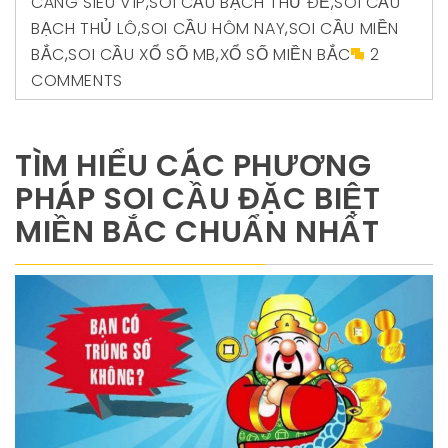
CÀNG SIÊU VÍP
,
SOI CẦU BẠCH THỦ ĐỀ
,
SOI CẦU
BẠCH THỦ LÔ
,
SOI CẦU HÔM NAY
,
SOI CẦU MIỀN
BẮC
,
SOI CẦU XỔ SỐ MB
,
XỔ SỐ MIỀN BẮC
2
COMMENTS
TÌM HIỂU CÁC PHƯƠNG
PHÁP SOI CẦU ĐẶC BIỆT
MIỀN BẮC CHUẨN NHẤT