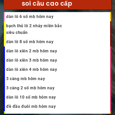
soi cầu cao cấp
dàn lô 6 số mb hôm nay
bạch thủ lô 2 nháy miền bắc
siêu chuẩn
dàn lô 8 số mb hôm nay
dàn lô xiên 2 mb hôm nay
dàn lô xiên 3 mb hôm nay
dàn lô xiên 4 mb hôm nay
3 càng mb hôm nay
3 càng 2 số mb hôm nay
dàn lô 10 số mb hôm nay
đề đầu đuôi mb hôm nay