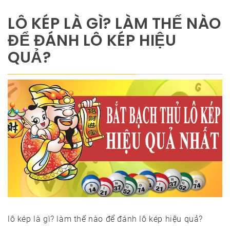
LÔ KÉP LÀ GÌ? LÀM THẾ NÀO
ĐỂ ĐÁNH LÔ KÉP HIỆU
QUẢ?
lô kép là gì? làm thế nào để đánh lô kép hiệu quả?