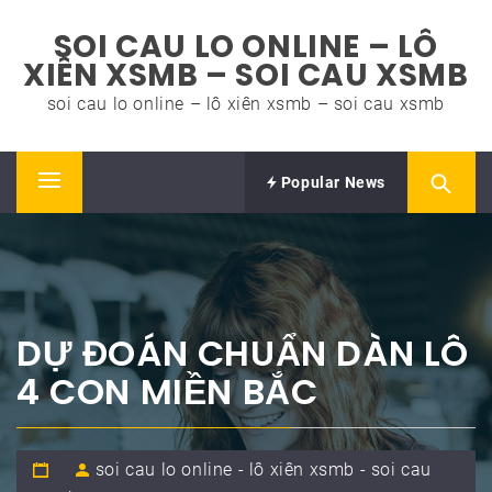
Skip
SOI CAU LO ONLINE – LÔ
to
XIÊN XSMB – SOI CAU XSMB
content
soi cau lo online – lô xiên xsmb – soi cau xsmb
Popular News
Primary
Menu
DỰ ĐOÁN CHUẨN DÀN LÔ
4 CON MIỀN BẮC
soi cau lo online - lô xiên xsmb - soi cau