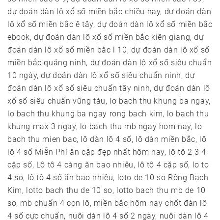
dự đoán dàn lô xổ số miền bắc chiều nay, dự đoán dàn
lô xổ số miền bắc ê tây, dự đoán dàn lô xổ số miền bắc
ebook, dự đoán dàn lô xổ số miền bắc kiên giang, dự
đoán dàn lô xổ số miền bắc l 10, dự đoán dàn lô xổ số
miền bắc quảng ninh, dự đoán dàn lô xổ số siêu chuẩn
10 ngày, dự đoán dàn lô xổ số siêu chuẩn ninh, dự
đoán dàn lô xổ số siêu chuẩn tây ninh, dự đoán dàn lô
xổ số siêu chuẩn vũng tàu, lo bach thu khung ba ngay,
lo bach thu khung ba ngay rong bach kim, lo bach thu
khung max 3 ngay, lo bach thu mb ngay hom nay, lo
bach thu mien bac, lô dàn lô 4 số, lô dàn miền bắc, lô
lô 4 số Miễn Phí ăn cặp đẹp nhất hôm nay, lô tô 2 3 4
cặp số, Lô tô 4 càng ăn bao nhiêu, lô tô 4 cặp số, lo to
4 so, lô tô 4 số ăn bao nhiêu, loto de 10 so Rồng Bạch
Kim, lotto bach thu de 10 so, lotto bach thu mb de 10
so, mb chuẩn 4 con lô, miền bắc hôm nay chốt đàn lô
4 số cực chuẩn, nuôi dàn lô 4 số 2 ngày, nuôi dàn lô 4