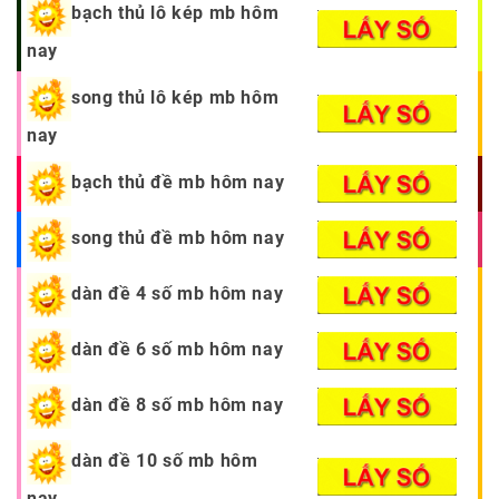
bạch thủ lô kép mb hôm
nay
song thủ lô kép mb hôm
nay
bạch thủ đề mb hôm nay
song thủ đề mb hôm nay
dàn đề 4 số mb hôm nay
dàn đề 6 số mb hôm nay
dàn đề 8 số mb hôm nay
dàn đề 10 số mb hôm
nay