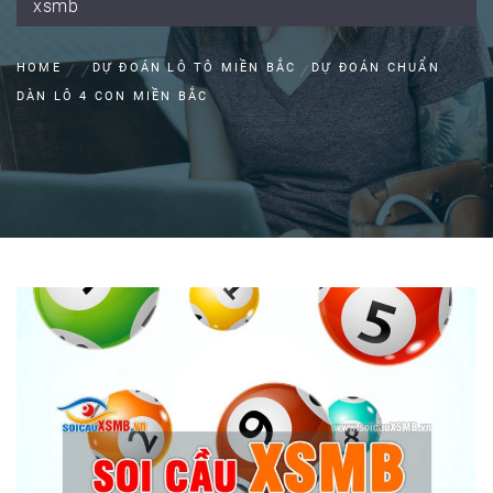
xsmb
HOME
DỰ ĐOÁN LÔ TÔ MIỀN BẮC
DỰ ĐOÁN CHUẨN
DÀN LÔ 4 CON MIỀN BẮC