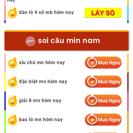
dàn lô 4 số mb hôm nay
soi cầu min nam
xỉu chủ mn hôm nay
đặc biệt mn hôm nay
giải 8 mn hôm nay
bao lô mn hôm nay