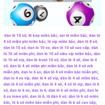
dàn lô 10 số, lô kép miền bắc, soi lô miền bắc, dàn lô
4 số miền phí miền bắc, lô vip miền bắc, dàn lô 8 số,
dàn lô 10 số, dan lo 10 so, dàn lô 10 số cao cấp, dàn
lô 10 số miền phí, dàn lô 10 số siêu víp miền bắc, dàn
lô 10 số vip, dàn lô trượt 10 số, dàn lô 4 số, dàn lô 4
số, dàn lô 4 số miền phí miền bắc, dàn lô 4 số mb
miễn phí, dan lo 4 so, dàn lô 4 số miền bắc miễn phí,
dan lo 4 so vip, dàn lô 4 số vip, dàn lô 4 số miền bắc,
dàn lô 4 số miễn phí, dan lô 4 số, 4 số lô vip, dàn lô 6
số, dan lo 6 so, dan lo 6, dàn lô 6 số miền phí, dan lo
6 so mien phi, dan lô 6, lô dàn 6 số, dàn lô 6 số miền
bắc, lô 6 số miền bắc miễn phí, dàn lô 6 số cao cấp,