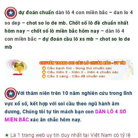
dự đoán chuẩn
dàn lô 4 con miền bắc
–
dan lo 4
so dep
– chot so lo de mb. Chốt số lô đề chuẩn nhất
hôm nay – chốt số lô miền bắc hôm nay –
dàn lô 4
con miền bắc
– dự đoán cầu lô xs mb – chot so lo de
mb
Với thâm niên trên 10 năm nghiên cứu trong lĩnh
vực xổ số, kết hợp với soi cầu theo ngũ hành âm
dương, Chúng tôi tự tin mách bạn con
DÀN LÔ 4 SỐ
MIỀN BẮC
xác ăn chắc hôm nay.
★
Là 1 trang web uy tín duy nhất tại Việt Nam có tỷ lệ