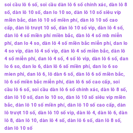
soi cầu lô 6 số, soi cầu dàn lô 6 số chính xác, dàn lô 8
số, dàn lô 10 số, dan lo 10 so, dàn lô 10 số siêu víp
miền bắc, dàn lô 10 số miền phí, dàn lô 10 số cao
cấp, dàn lô trượt 10 số, dàn lô 10 số vip, dàn lô 4 số,
dàn lô 4 số miền phí miền bắc, dàn lô 4 số mb miễn
phí, dan lo 4 so, dàn lô 4 số miền bắc miễn phí, dan lo
4 so vip, dàn lô 4 số vip, dàn lô 4 số miền bắc, dàn lô
4 số miễn phí, dan lô 4 số, 4 số lô vip, dàn lô 6 số, dan
lo 6 so, dan lo 6, dàn lô 6 số miền phí, dan lo 6 so
mien phi, dan lô 6, lô dàn 6 số, dàn lô 6 số miền bắc,
lô 6 số miền bắc miễn phí, dàn lô 6 số cao cấp, soi
cầu lô 6 số, soi cầu dàn lô 6 số chính xác, dàn lô 8 số,
dàn lô 10 số, dan lo 10 so, dàn lô 10 số siêu víp miền
bắc, dàn lô 10 số miền phí, dàn lô 10 số cao cấp, dàn
lô trượt 10 số, dàn lô 10 số vip, dàn lô 4, dàn lô 6, dàn
lô 8, dàn lô 10, dàn lô 4 số, dàn lô 6 số, dàn lô 8 số,
dàn lô 10 số