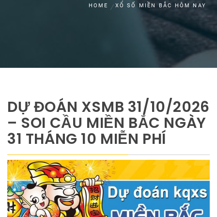
HOME
XỔ SỐ MIỀN BẮC HÔM NAY
DỰ ĐOÁN XSMB 31/10/2026
– SOI CẦU MIỀN BẮC NGÀY
31 THÁNG 10 MIỄN PHÍ