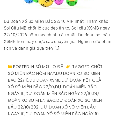
Dự Đoán Xổ Số Miền Bắc 22/10 VIP nhất. Tham khảo
Soi Cầu MB chốt lô cực đẹp ăn to. Soi cầu XSMB ngày
22/10/2026 hôm nay chính xác nhất. Dự đoán soi cầu
XSMB hôm nay được các chuyên gia. Nghiên cứu phân
tích và đánh giá dựa trên […]
POSTED IN
SỔ MƠ LÔ ĐỀ
TAGGED
CHỐT
SỐ MIỀN BẮC HÔM NAY
,
DU DOAN XO SO MIEN
BAC 22/10
,
DU DOAN XSMB
,
DỰ ĐOÁN KẾT QUẢ
XỔ SỐ MIỀN BẮC 22/10
,
DỰ ĐOÁN MIỀN BẮC
NGÀY 10
,
DỰ ĐOÁN MIỀN BẮC NGÀY 22/10
,
DỰ
ĐOÁN XỔ SỐ MIỀN BẮC
,
DỰ ĐOÁN XỔ SỐ MIỀN
BẮC 22/10/2021
,
DỰ ĐOÁN XỔ SỐ MIỀN BẮC
NGÀY 10
,
DỰ ĐOÁN XỔ SỐ MIỀN BẮC NGÀY 10