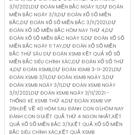
3/11/2021
,
DỰ ĐOÁN MIỀN BẮC NGÀY 11
,
DỰ ĐOÁN
MIỀN BẮC NGÀY 3/11
,
DỰ ĐOÁN XỔ SỐ MIỀN
BẮC
,
DỰ ĐOÁN XỔ SỐ MIỀN BẮC 3/11/2021
,
DỰ
ĐOÁN XỔ SỐ MIỀN BẮC HÔM NAY THỨ 4
,
DỰ
ĐOÁN XỔ SỐ MIỀN BẮC NGÀY 11
,
DỰ ĐOÁN XỔ SỐ
MIỀN BẮC NGÀY 11 TAY
,
DỰ ĐOÁN XỔ SỐ MIỀN
BẮC THỨ SÁU DỰ ĐOÁN XSMB KẾT QUẢ XỔ SỐ
MIỀN BẮC SIÊU CHÍNH XÁC
,
DỰ ĐOÁN XỔ SỐ THỨ
4
,
DỰ ĐOÁN XSMB
,
DỰ ĐOÁN XSMB 3-11-2021
,
DỰ
ĐOÁN XSMB 3/11
,
DỰ ĐOÁN XSMB NGÀY 3
,
DỰ
ĐOÁN XSMB NGÀY 3/11
,
DỰ ĐOÁN XSMB NGÀY
3/11/2021
,
DỰ ĐOÁN XSMB NGÀY 3/11/2021 -
THỐNG KÊ XSMB THỨ 4
,
DỰ ĐOÁN XSMB VIP
26H
,
ĐỀ VỀ 40 HÔM SAU ĐÁNH CON GÌ
,
HÔM NAY
ĐÁNH CON GÌ
,
KẾT QUẢ THỨ 4 NGON NHẤT
,
KẾT
QUẢ XỔ SỐ MIỀN BẮC 3/11
,
KẾT QUẢ XỔ SỐ MIỀN
BẮC SIÊU CHÍNH XÁC
,
KẾT QUẢ XSMB