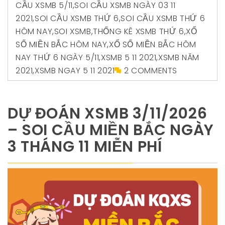
CẦU XSMB 5/11
,
SOI CẦU XSMB NGÀY 03 11
2021
,
SOI CẦU XSMB THỨ 6
,
SOI CẦU XSMB THỨ 6
HÔM NAY
,
SOI XSMB
,
THỐNG KÊ XSMB THỨ 6
,
XỔ
SỐ MIỀN BẮC HÔM NAY
,
XỔ SỐ MIỀN BẮC HÔM
NAY THỨ 6 NGÀY 5/11
,
XSMB 5 11 2021
,
XSMB NĂM
2021
,
XSMB NGAY 5 11 2021
2 COMMENTS
DỰ ĐOÁN XSMB 3/11/2026
– SOI CẦU MIỀN BẮC NGÀY
3 THÁNG 11 MIỄN PHÍ