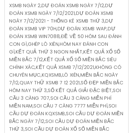
XSMB NGÀY 2
,
DỰ ĐOÁN XSMB NGÀY 7/12
,
DỰ
ĐOÁN XSMB NGÀY 7/12/2021
,
DỰ ĐOÁN XSMB
NGÀY 7/12/2021 - THỐNG KÊ XSMB THỨ 3
,
DỰ
ĐOÁN XSMB VIP 70H
,
DỰ ĐOÁN XSMB WAP
,
DỰ
ĐOÁN XSMB WIN7088
,
ĐỀ VỀ 50 HÔM SAU ĐÁNH
CON GÌ
,
GHÉP LÔ XIÊN
,
HÔM NAY ĐÁNH CON
GÌ
,
KẾT QUẢ THỨ 3 NGON NHẤT
,
KẾT QUẢ XỔ SỐ
MIỀN BẮC 7/12
,
KẾT QUẢ XỔ SỐ MIỀN BẮC SIÊU
CHÍNH XÁC
,
KẾT QUẢ XSMB 7/12/2021
,
KHÔNG CÓ
CHUYÊN MỤC
,
KQXSMB
,
LÔ XIÊN
,
MIỀN BẮC NGÀY
7/12
,
QUAY THỬ XSMB 7 12 2021
,
SỐ ĐẸP MIỀN BẮC
HÔM NAY THỨ 3
,
SỐ KẾT QUẢ GIẢI ĐẶC BIỆT
,
SOI
CẦU 3 CÀNG 707
,
SOI CẦU 3 CÀNG MIỄN PHÍ
MIỀN NAM
,
SOI CẦU 7 CÀNG 7777 MIỄN PHÍ
,
SOI
CẦU DỰ ĐOÁN KQXSMB
,
SOI CẦU DỰ ĐOÁN MIỀN
BẮC NGÀY 7/12
,
SOI CẦU DỰ ĐOÁN MIỀN BẮC
THỨ 3
,
SOI CẦU DỰ ĐOÁN XỔ SỐ MIỀN BẮC