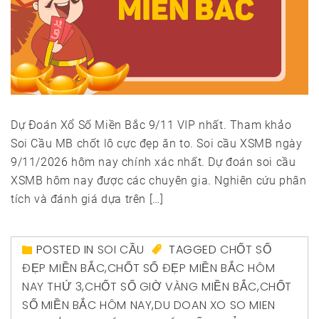
Dự Đoán Xổ Số Miền Bắc 9/11 VIP nhất. Tham khảo
Soi Cầu MB chốt lô cực đẹp ăn to. Soi cầu XSMB ngày
9/11/2026 hôm nay chính xác nhất. Dự đoán soi cầu
XSMB hôm nay được các chuyên gia. Nghiên cứu phân
tích và đánh giá dựa trên […]
POSTED IN
SOI CẦU
TAGGED
CHỐT SỐ
ĐẸP MIỀN BẮC
,
CHỐT SỐ ĐẸP MIỀN BẮC HÔM
NAY THỨ 3
,
CHỐT SỐ GIỜ VÀNG MIỀN BẮC
,
CHỐT
SỐ MIỀN BẮC HÔM NAY
,
DU DOAN XO SO MIEN