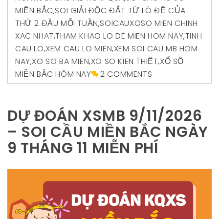
MIỀN BẮC
,
SOI GIẢI ĐỘC ĐẮT TỪ LÔ ĐỀ CỦA
THỨ 2 ĐẦU MỖI TUẦN
,
SOICAUXOSO MIEN CHINH
XAC NHAT
,
THAM KHAO LO DE MIEN HOM NAY
,
TINH
CAU LO
,
XEM CAU LO MIEN
,
XEM SOI CAU MB HOM
NAY
,
XO SO BA MIEN
,
XO SO KIEN THIẾT
,
XỔ SỐ
MIỀN BẮC HÔM NAY
2 COMMENTS
DỰ ĐOÁN XSMB 9/11/2026
– SOI CẦU MIỀN BẮC NGÀY
9 THÁNG 11 MIỄN PHÍ