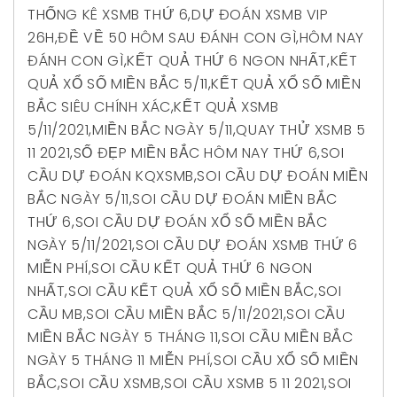
THỐNG KÊ XSMB THỨ 6
,
DỰ ĐOÁN XSMB VIP
26H
,
ĐỀ VỀ 50 HÔM SAU ĐÁNH CON GÌ
,
HÔM NAY
ĐÁNH CON GÌ
,
KẾT QUẢ THỨ 6 NGON NHẤT
,
KẾT
QUẢ XỔ SỐ MIỀN BẮC 5/11
,
KẾT QUẢ XỔ SỐ MIỀN
BẮC SIÊU CHÍNH XÁC
,
KẾT QUẢ XSMB
5/11/2021
,
MIỀN BẮC NGÀY 5/11
,
QUAY THỬ XSMB 5
11 2021
,
SỐ ĐẸP MIỀN BẮC HÔM NAY THỨ 6
,
SOI
CẦU DỰ ĐOÁN KQXSMB
,
SOI CẦU DỰ ĐOÁN MIỀN
BẮC NGÀY 5/11
,
SOI CẦU DỰ ĐOÁN MIỀN BẮC
THỨ 6
,
SOI CẦU DỰ ĐOÁN XỔ SỐ MIỀN BẮC
NGÀY 5/11/2021
,
SOI CẦU DỰ ĐOÁN XSMB THỨ 6
MIỄN PHÍ
,
SOI CẦU KẾT QUẢ THỨ 6 NGON
NHẤT
,
SOI CẦU KẾT QUẢ XỔ SỐ MIỀN BẮC
,
SOI
CẦU MB
,
SOI CẦU MIỀN BẮC 5/11/2021
,
SOI CẦU
MIỀN BẮC NGÀY 5 THÁNG 11
,
SOI CẦU MIỀN BẮC
NGÀY 5 THÁNG 11 MIỄN PHÍ
,
SOI CẦU XỔ SỐ MIỀN
BẮC
,
SOI CẦU XSMB
,
SOI CẦU XSMB 5 11 2021
,
SOI