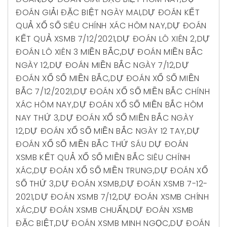
ĐOÁN GIẢI ĐẶC BIỆT NGÀY MAI
,
DỰ ĐOÁN KẾT
QUẢ XỔ SỐ SIÊU CHÍNH XÁC HÔM NAY
,
DỰ ĐOÁN
KẾT QUẢ XSMB 7/12/2021
,
DỰ ĐOÁN LÔ XIÊN 2
,
DỰ
ĐOÁN LÔ XIÊN 3 MIỀN BẮC
,
DỰ ĐOÁN MIỀN BẮC
NGÀY 12
,
DỰ ĐOÁN MIỀN BẮC NGÀY 7/12
,
DỰ
ĐOÁN XỔ SỐ MIỀN BẮC
,
DỰ ĐOÁN XỔ SỐ MIỀN
BẮC 7/12/2021
,
DỰ ĐOÁN XỔ SỐ MIỀN BẮC CHÍNH
XÁC HÔM NAY
,
DỰ ĐOÁN XỔ SỐ MIỀN BẮC HÔM
NAY THỨ 3
,
DỰ ĐOÁN XỔ SỐ MIỀN BẮC NGÀY
12
,
DỰ ĐOÁN XỔ SỐ MIỀN BẮC NGÀY 12 TAY
,
DỰ
ĐOÁN XỔ SỐ MIỀN BẮC THỨ SÁU DỰ ĐOÁN
XSMB KẾT QUẢ XỔ SỐ MIỀN BẮC SIÊU CHÍNH
XÁC
,
DỰ ĐOÁN XỔ SỐ MIỀN TRUNG
,
DỰ ĐOÁN XỔ
SỐ THỨ 3
,
DỰ ĐOÁN XSMB
,
DỰ ĐOÁN XSMB 7-12-
2021
,
DỰ ĐOÁN XSMB 7/12
,
DỰ ĐOÁN XSMB CHÍNH
XÁC
,
DỰ ĐOÁN XSMB CHUẨN
,
DỰ ĐOÁN XSMB
ĐẶC BIỆT
,
DỰ ĐOÁN XSMB MINH NGỌC
,
DỰ ĐOÁN