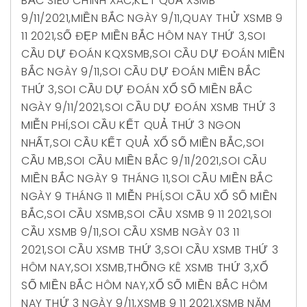
BẮC SIÊU CHÍNH XÁC
,
KẾT QUẢ XSMB
9/11/2021
,
MIỀN BẮC NGÀY 9/11
,
QUAY THỬ XSMB 9
11 2021
,
SỐ ĐẸP MIỀN BẮC HÔM NAY THỨ 3
,
SOI
CẦU DỰ ĐOÁN KQXSMB
,
SOI CẦU DỰ ĐOÁN MIỀN
BẮC NGÀY 9/11
,
SOI CẦU DỰ ĐOÁN MIỀN BẮC
THỨ 3
,
SOI CẦU DỰ ĐOÁN XỔ SỐ MIỀN BẮC
NGÀY 9/11/2021
,
SOI CẦU DỰ ĐOÁN XSMB THỨ 3
MIỄN PHÍ
,
SOI CẦU KẾT QUẢ THỨ 3 NGON
NHẤT
,
SOI CẦU KẾT QUẢ XỔ SỐ MIỀN BẮC
,
SOI
CẦU MB
,
SOI CẦU MIỀN BẮC 9/11/2021
,
SOI CẦU
MIỀN BẮC NGÀY 9 THÁNG 11
,
SOI CẦU MIỀN BẮC
NGÀY 9 THÁNG 11 MIỄN PHÍ
,
SOI CẦU XỔ SỐ MIỀN
BẮC
,
SOI CẦU XSMB
,
SOI CẦU XSMB 9 11 2021
,
SOI
CẦU XSMB 9/11
,
SOI CẦU XSMB NGÀY 03 11
2021
,
SOI CẦU XSMB THỨ 3
,
SOI CẦU XSMB THỨ 3
HÔM NAY
,
SOI XSMB
,
THỐNG KÊ XSMB THỨ 3
,
XỔ
SỐ MIỀN BẮC HÔM NAY
,
XỔ SỐ MIỀN BẮC HÔM
NAY THỨ 3 NGÀY 9/11
,
XSMB 9 11 2021
,
XSMB NĂM