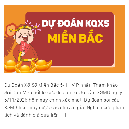
Dự Đoán Xổ Số Miền Bắc 5/11 VIP nhất. Tham khảo
Soi Cầu MB chốt lô cực đẹp ăn to. Soi cầu XSMB ngày
5/11/2026 hôm nay chính xác nhất. Dự đoán soi cầu
XSMB hôm nay được các chuyên gia. Nghiên cứu phân
tích và đánh giá dựa trên […]