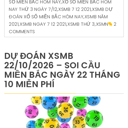
SỐ MIỀN BẮC HÔM NAY
,
XỔ SỐ MIỀN BẮC HÔM
NAY THỨ 3 NGÀY 7/12
,
XSMB 7 12 2021
,
XSMB DỰ
ĐOÁN XỔ SỐ MIỀN BẮC HÔM NAY
,
XSMB NĂM
2021
,
XSMB NGAY 7 12 2021
,
XSMB THỨ 3
,
XSMN
2
COMMENTS
DỰ ĐOÁN XSMB
22/10/2026 – SOI CẦU
MIỀN BẮC NGÀY 22 THÁNG
10 MIỄN PHÍ