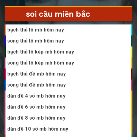
soi cầu miền bắc
bạch thủ lô mb hôm nay
song thủ lô mb hôm nay
bạch thủ lô kép mb hôm nay
song thủ lô kép mb hôm nay
bạch thủ đề mb hôm nay
song thủ đề mb hôm nay
dàn đề 4 số mb hôm nay
dàn đề 6 số mb hôm nay
dàn đề 8 số mb hôm nay
dàn đề 10 số mb hôm nay