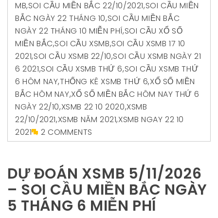
MB
,
SOI CẦU MIỀN BẮC 22/10/2021
,
SOI CẦU MIỀN
BẮC NGÀY 22 THÁNG 10
,
SOI CẦU MIỀN BẮC
NGÀY 22 THÁNG 10 MIỄN PHÍ
,
SOI CẦU XỔ SỐ
MIỀN BẮC
,
SOI CẦU XSMB
,
SOI CẦU XSMB 17 10
2021
,
SOI CẦU XSMB 22/10
,
SOI CẦU XSMB NGÀY 21
6 2021
,
SOI CẦU XSMB THỨ 6
,
SOI CẦU XSMB THỨ
6 HÔM NAY
,
THỐNG KÊ XSMB THỨ 6
,
XỔ SỐ MIỀN
BẮC HÔM NAY
,
XỔ SỐ MIỀN BẮC HÔM NAY THỨ 6
NGÀY 22/10
,
XSMB 22 10 2020
,
XSMB
22/10/2021
,
XSMB NĂM 2021
,
XSMB NGAY 22 10
2021
2 COMMENTS
DỰ ĐOÁN XSMB 5/11/2026
– SOI CẦU MIỀN BẮC NGÀY
5 THÁNG 6 MIỄN PHÍ