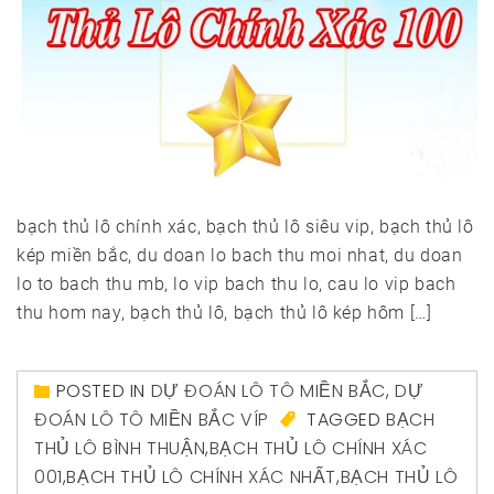
bạch thủ lô chính xác, bạch thủ lô siêu vip, bạch thủ lô
kép miền bắc, du doan lo bach thu moi nhat, du doan
lo to bach thu mb, lo vip bach thu lo, cau lo vip bach
thu hom nay, bạch thủ lô, bạch thủ lô kép hôm […]
POSTED IN
DỰ ĐOÁN LÔ TÔ MIỀN BẮC
,
DỰ
ĐOÁN LÔ TÔ MIỀN BẮC VÍP
TAGGED
BẠCH
THỦ LÔ BÌNH THUẬN
,
BẠCH THỦ LÔ CHÍNH XÁC
001
,
BẠCH THỦ LÔ CHÍNH XÁC NHẤT
,
BẠCH THỦ LÔ