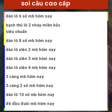
soi cầu cao cấp
dàn lô 6 số mb hôm nay
bạch thủ lô 2 nháy miền bắc
siêu chuẩn
dàn lô 8 số mb hôm nay
dàn lô xiên 2 mb hôm nay
dàn lô xiên 3 mb hôm nay
dàn lô xiên 4 mb hôm nay
3 càng mb hôm nay
3 càng 2 số mb hôm nay
dàn lô 10 số mb hôm nay
đề đầu đuôi mb hôm nay