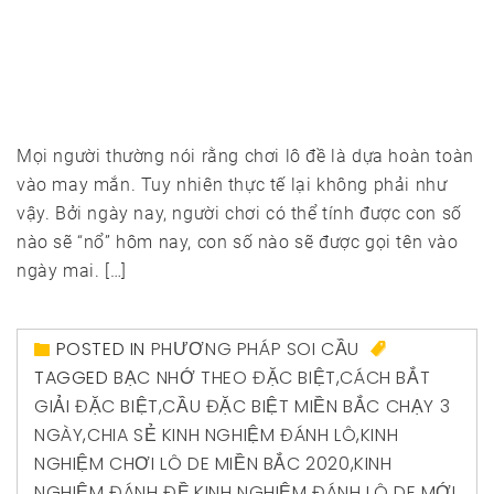
Mọi người thường nói rằng chơi lô đề là dựa hoàn toàn
vào may mắn. Tuy nhiên thực tế lại không phải như
vậy. Bởi ngày nay, người chơi có thể tính được con số
nào sẽ “nổ” hôm nay, con số nào sẽ được gọi tên vào
ngày mai. […]
POSTED IN
PHƯƠNG PHÁP SOI CẦU
TAGGED
BẠC NHỚ THEO ĐẶC BIỆT
,
CÁCH BẮT
GIẢI ĐẶC BIỆT
,
CẦU ĐẶC BIỆT MIỀN BẮC CHẠY 3
NGÀY
,
CHIA SẺ KINH NGHIỆM ĐÁNH LÔ
,
KINH
NGHIỆM CHƠI LÔ DE MIỀN BẮC 2020
,
KINH
NGHIỆM ĐÁNH ĐỀ
,
KINH NGHIỆM ĐÁNH LÔ DE MỚI