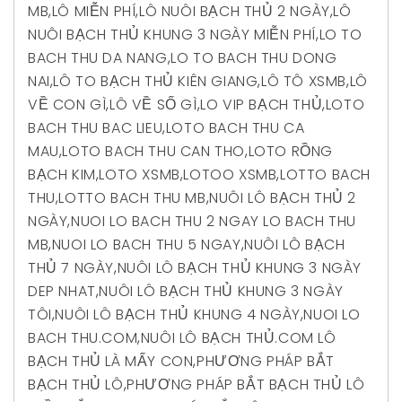
MB
,
LÔ MIỄN PHÍ
,
LÔ NUÔI BẠCH THỦ 2 NGÀY
,
LÔ
NUÔI BẠCH THỦ KHUNG 3 NGÀY MIỄN PHÍ
,
LO TO
BACH THU DA NANG
,
LO TO BACH THU DONG
NAI
,
LÔ TO BẠCH THỦ KIÊN GIANG
,
LÔ TÔ XSMB
,
LÔ
VỀ CON GÌ
,
LÔ VỀ SỐ GÌ
,
LO VIP BẠCH THỦ
,
LOTO
BACH THU BAC LIEU
,
LOTO BACH THU CA
MAU
,
LOTO BACH THU CAN THO
,
LOTO RỒNG
BẠCH KIM
,
LOTO XSMB
,
LOTOO XSMB
,
LOTTO BACH
THU
,
LOTTO BACH THU MB
,
NUÔI LÔ BẠCH THỦ 2
NGÀY
,
NUOI LO BACH THU 2 NGAY LO BACH THU
MB
,
NUOI LO BACH THU 5 NGAY
,
NUÔI LÔ BẠCH
THỦ 7 NGÀY
,
NUÔI LÔ BẠCH THỦ KHUNG 3 NGÀY
DEP NHAT
,
NUÔI LÔ BẠCH THỦ KHUNG 3 NGÀY
TÔI
,
NUÔI LÔ BẠCH THỦ KHUNG 4 NGÀY
,
NUOI LO
BACH THU.COM
,
NUÔI LÔ BẠCH THỦ.COM LÔ
BẠCH THỦ LÀ MẤY CON
,
PHƯƠNG PHÁP BẮT
BẠCH THỦ LÔ
,
PHƯƠNG PHÁP BẮT BẠCH THỦ LÔ