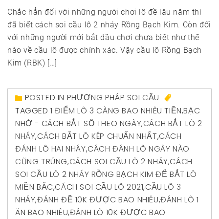
Chắc hẳn đối với những người chơi lô đề lâu năm thì
đã biết cách soi cầu lô 2 nháy Rồng Bạch Kim. Còn đối
với những người mới bắt đầu chơi chưa biết như thế
nào về cầu lô được chính xác. Vậy cầu lô Rồng Bạch
Kim (RBK) […]
POSTED IN
PHƯƠNG PHÁP SOI CẦU
TAGGED
1 ĐIỂM LÔ 3 CÀNG BAO NHIÊU TIỀN
,
BẠC
NHỚ - CÁCH BẮT SỐ THEO NGÀY
,
CÁCH BẮT LÔ 2
NHÁY
,
CÁCH BẮT LÔ KÉP CHUẨN NHẤT
,
CÁCH
ĐÁNH LÔ HAI NHÁY
,
CÁCH ĐÁNH LÔ NGÀY NÀO
CŨNG TRÚNG
,
CÁCH SOI CẦU LÔ 2 NHÁY
,
CÁCH
SOI CẦU LÔ 2 NHÁY RỒNG BẠCH KIM ĐỂ BẮT LÔ
MIỀN BẮC
,
CÁCH SOI CẦU LÔ 2021
,
CẦU LÔ 3
NHÁY
,
ĐÁNH ĐỀ 10K ĐƯỢC BAO NHIÊU
,
ĐÁNH LÔ 1
ĂN BAO NHIÊU
,
ĐÁNH LÔ 10K ĐƯỢC BAO