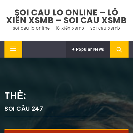
Skip
SOI CAU LO ONLINE – LÔ
to
XIÊN XSMB – SOI CAU XSMB
content
soi cau lo online – lô xiên xsmb – soi cau xsmb
Popular News
Primary
Menu
THẺ:
SOI CẦU 247