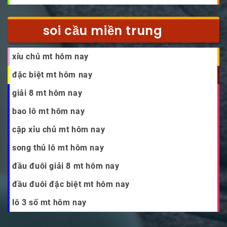
soi cầu miền trung
xỉu chủ mt hôm nay
đặc biệt mt hôm nay
giải 8 mt hôm nay
bao lô mt hôm nay
cặp xỉu chủ mt hôm nay
song thủ lô mt hôm nay
đầu đuôi giải 8 mt hôm nay
đầu đuôi đặc biệt mt hôm nay
lô 3 số mt hôm nay