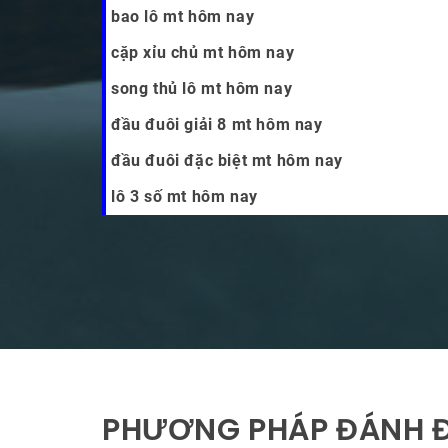
bao lô mt hôm nay
cặp xỉu chủ mt hôm nay
song thủ lô mt hôm nay
đầu đuôi giải 8 mt hôm nay
đầu đuôi đặc biệt mt hôm nay
lô 3 số mt hôm nay
PHƯƠNG PHÁP ĐÁNH Đ