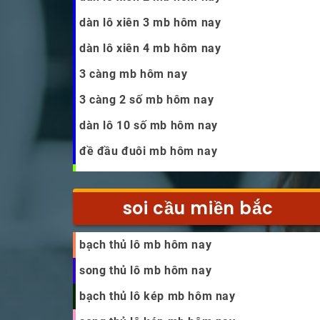
dàn lô xiên 3 mb hôm nay
dàn lô xiên 4 mb hôm nay
3 càng mb hôm nay
3 càng 2 số mb hôm nay
dàn lô 10 số mb hôm nay
đề đầu đuôi mb hôm nay
soi cầu miền bắc
bạch thủ lô mb hôm nay
song thủ lô mb hôm nay
bạch thủ lô kép mb hôm nay