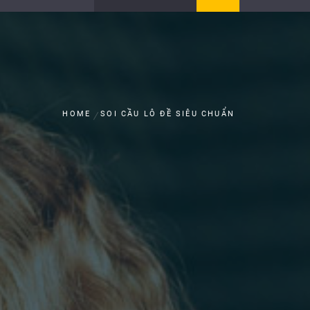
HOME
SOI CẦU LÔ ĐỀ SIÊU CHUẨN