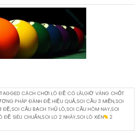
TAGGED
CÁCH CHƠI LÔ ĐỀ CÓ LÃI
,
GIỜ VÀNG CHỐT
ƯƠNG PHÁP ĐÁNH ĐỀ HIỆU QUẢ
,
SOI CẦU 3 MIỀN
,
SOI
Ủ ĐỀ
,
SOI CẦU BẠCH THỦ LÔ
,
SOI CẦU HÔM NAY
,
SOI
Ô ĐỀ SIÊU CHUẨN
,
SOI LO 2 NHÁY
,
SOI LÔ XIÊN
2