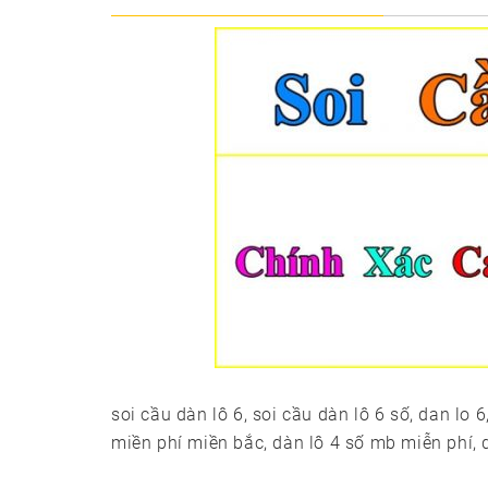
soi cầu dàn lô 6, soi cầu dàn lô 6 số, dan lo 6
miền phí miền bắc, dàn lô 4 số mb miễn phí, d