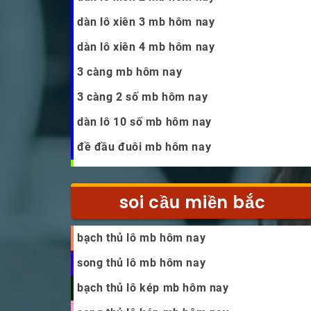
dàn lô xiên 3 mb hôm nay
dàn lô xiên 4 mb hôm nay
3 càng mb hôm nay
3 càng 2 số mb hôm nay
dàn lô 10 số mb hôm nay
đề đầu đuôi mb hôm nay
soi cầu miền bắc
bạch thủ lô mb hôm nay
song thủ lô mb hôm nay
bạch thủ lô kép mb hôm nay