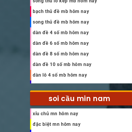
song thủ lô kép mb hôm nay
bạch thủ đề mb hôm nay
song thủ đề mb hôm nay
dàn đề 4 số mb hôm nay
dàn đề 6 số mb hôm nay
dàn đề 8 số mb hôm nay
dàn đề 10 số mb hôm nay
dàn lô 4 số mb hôm nay
soi cầu min nam
xỉu chủ mn hôm nay
đặc biệt mn hôm nay