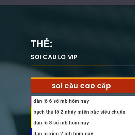
THẺ:
SOI CAU LO VIP
soi cầu cao cấp
dàn lô 6 số mb hôm nay
bạch thủ lô 2 nháy miền bắc siêu chuẩn
dàn lô 8 số mb hôm nay
dàn lô xiên 2 mb hôm nay