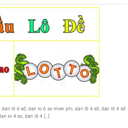
, dàn lô 6 số, dan lo 6 so mien phi, dàn lô 4 số, dàn lô 4 số
an lo 4 so, dàn lô 4 […]