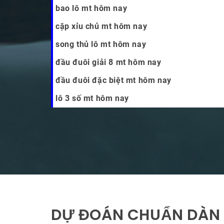
bao lô mt hôm nay
cặp xỉu chủ mt hôm nay
song thủ lô mt hôm nay
đầu đuôi giải 8 mt hôm nay
đầu đuôi đặc biệt mt hôm nay
lô 3 số mt hôm nay
DỰ ĐOÁN CHUẨN DÀN 