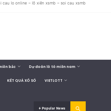
i cau lo online – lô xiên xsmb – soi cau xsmb
miền bắc
Dự đoán lô tô miền nam
KẾT QUẢ XỔ SỐ
VIETLOTT
Popular News