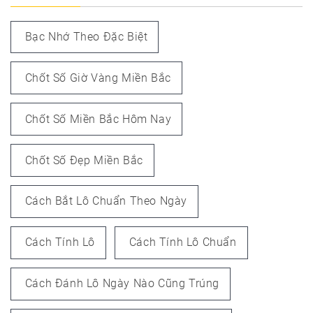
Bạc Nhớ Theo Đặc Biệt
Chốt Số Giờ Vàng Miền Bắc
Chốt Số Miền Bắc Hôm Nay
Chốt Số Đẹp Miền Bắc
Cách Bắt Lô Chuẩn Theo Ngày
Cách Tính Lô
Cách Tính Lô Chuẩn
Cách Đánh Lô Ngày Nào Cũng Trúng