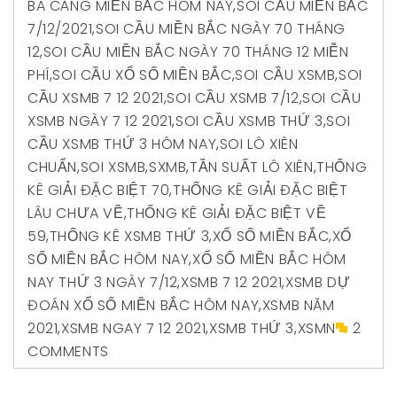
BA CÀNG MIỀN BẮC HÔM NAY
,
SOI CẦU MIỀN BẮC
7/12/2021
,
SOI CẦU MIỀN BẮC NGÀY 70 THÁNG
12
,
SOI CẦU MIỀN BẮC NGÀY 70 THÁNG 12 MIỄN
PHÍ
,
SOI CẦU XỔ SỐ MIỀN BẮC
,
SOI CẦU XSMB
,
SOI
CẦU XSMB 7 12 2021
,
SOI CẦU XSMB 7/12
,
SOI CẦU
XSMB NGÀY 7 12 2021
,
SOI CẦU XSMB THỨ 3
,
SOI
CẦU XSMB THỨ 3 HÔM NAY
,
SOI LÔ XIÊN
CHUẨN
,
SOI XSMB
,
SXMB
,
TẦN SUẤT LÔ XIÊN
,
THỐNG
KÊ GIẢI ĐẶC BIỆT 70
,
THỐNG KÊ GIẢI ĐẶC BIỆT
LÂU CHƯA VỀ
,
THỐNG KÊ GIẢI ĐẶC BIỆT VỀ
59
,
THỐNG KÊ XSMB THỨ 3
,
XỔ SỐ MIỀN BẮC
,
XỔ
SỐ MIỀN BẮC HÔM NAY
,
XỔ SỐ MIỀN BẮC HÔM
NAY THỨ 3 NGÀY 7/12
,
XSMB 7 12 2021
,
XSMB DỰ
ĐOÁN XỔ SỐ MIỀN BẮC HÔM NAY
,
XSMB NĂM
2021
,
XSMB NGAY 7 12 2021
,
XSMB THỨ 3
,
XSMN
2
COMMENTS