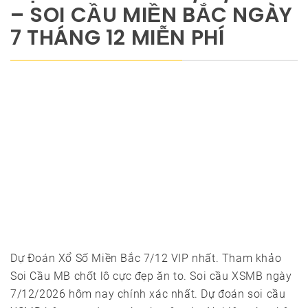
– SOI CẦU MIỀN BẮC NGÀY
7 THÁNG 12 MIỄN PHÍ
Dự Đoán Xổ Số Miền Bắc 7/12 VIP nhất. Tham khảo
Soi Cầu MB chốt lô cực đẹp ăn to. Soi cầu XSMB ngày
7/12/2026 hôm nay chính xác nhất. Dự đoán soi cầu