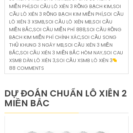
MIỄN PHÍ
,
SOI CẦU LÔ XIÊN 3 RỒNG BẠCH KIM
,
SOI
CẦU LÔ XIÊN 3 RỒNG BẠCH KIM MIỄN PHÍ
,
SOI CẦU
LÔ XIÊN 3 XSMB
,
SOI CẦU LÔ XIÊN MB
,
SOI CẦU
MIỀN BẮC
,
SOI CẦU MIỄN PHÍ 888
,
SOI CẦU RỒNG
BẠCH KIM MIỄN PHÍ CHÍNH XÁC
,
SOI CẦU SONG
THỦ KHUNG 3 NGÀY MB
,
SOI CẦU XIÊN 3 MIỀN
BẮC
,
SOI CẦU XIÊN 3 MIỀN BẮC HÔM NAY
,
SOI CAU
XSMB DÀN LÔ XIÊN 3
,
SOI CẦU XSMB LÔ XIÊN 3
88 COMMENTS
DỰ ĐOÁN CHUẨN LÔ XIÊN 2
MIỀN BẮC