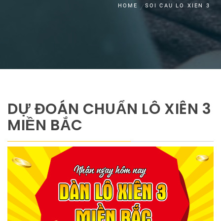
HOME
SOI CAU LO XIEN 3
DỰ ĐOÁN CHUẨN LÔ XIÊN 3
MIỀN BẮC