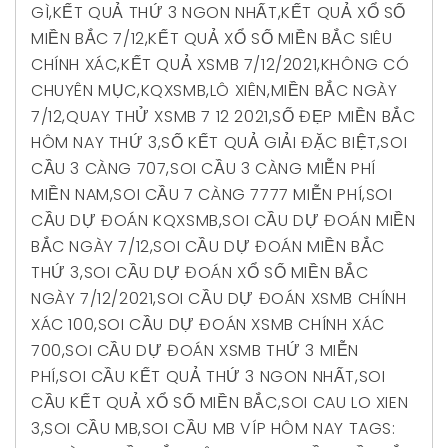
GÌ
,
KẾT QUẢ THỨ 3 NGON NHẤT
,
KẾT QUẢ XỔ SỐ
MIỀN BẮC 7/12
,
KẾT QUẢ XỔ SỐ MIỀN BẮC SIÊU
CHÍNH XÁC
,
KẾT QUẢ XSMB 7/12/2021
,
KHÔNG CÓ
CHUYÊN MỤC
,
KQXSMB
,
LÔ XIÊN
,
MIỀN BẮC NGÀY
7/12
,
QUAY THỬ XSMB 7 12 2021
,
SỐ ĐẸP MIỀN BẮC
HÔM NAY THỨ 3
,
SỐ KẾT QUẢ GIẢI ĐẶC BIỆT
,
SOI
CẦU 3 CÀNG 707
,
SOI CẦU 3 CÀNG MIỄN PHÍ
MIỀN NAM
,
SOI CẦU 7 CÀNG 7777 MIỄN PHÍ
,
SOI
CẦU DỰ ĐOÁN KQXSMB
,
SOI CẦU DỰ ĐOÁN MIỀN
BẮC NGÀY 7/12
,
SOI CẦU DỰ ĐOÁN MIỀN BẮC
THỨ 3
,
SOI CẦU DỰ ĐOÁN XỔ SỐ MIỀN BẮC
NGÀY 7/12/2021
,
SOI CẦU DỰ ĐOÁN XSMB CHÍNH
XÁC 100
,
SOI CẦU DỰ ĐOÁN XSMB CHÍNH XÁC
700
,
SOI CẦU DỰ ĐOÁN XSMB THỨ 3 MIỄN
PHÍ
,
SOI CẦU KẾT QUẢ THỨ 3 NGON NHẤT
,
SOI
CẦU KẾT QUẢ XỔ SỐ MIỀN BẮC
,
SOI CAU LO XIEN
3
,
SOI CẦU MB
,
SOI CẦU MB VÍP HÔM NAY TAGS: