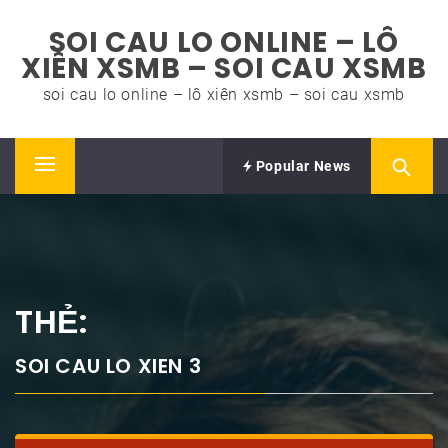
Skip
SOI CAU LO ONLINE – LÔ
to
XIÊN XSMB – SOI CAU XSMB
content
soi cau lo online – lô xiên xsmb – soi cau xsmb
Popular News
Primary
Menu
THẺ:
SOI CAU LO XIEN 3