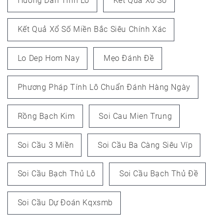
Hướng Dẫn Tính Lô
Kết Quả Xổ Số
Kết Quả Xổ Số Miền Bắc Siêu Chính Xác
Lo Dep Hom Nay
Mẹo Đánh Đề
Phương Pháp Tính Lô Chuẩn Đánh Hàng Ngày
Rồng Bạch Kim
Soi Cau Mien Trung
Soi Cầu 3 Miền
Soi Cầu Ba Càng Siêu Víp
Soi Cầu Bạch Thủ Lô
Soi Cầu Bạch Thủ Đề
Soi Cầu Dự Đoán Kqxsmb