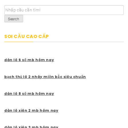
Search
SOI CẦU CAO CẤP
dàn lô 6 số mb hôm nay
bạch thủ lô 2 nháy miền bắc siêu chuẩn
dàn lô 8 số mb hôm nay
dàn lô xiên 2 mb hôm nay
dàn lô xiên 3 mb hôm nay