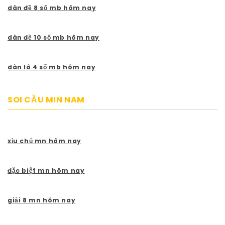
dàn đề 8 số mb hôm nay
dàn đề 10 số mb hôm nay
dàn lô 4 số mb hôm nay
SOI CẦU MIN NAM
xỉu chủ mn hôm nay
đặc biệt mn hôm nay
giải 8 mn hôm nay