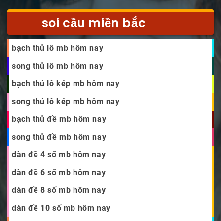
soi cầu miền bắc
bạch thủ lô mb hôm nay
song thủ lô mb hôm nay
bạch thủ lô kép mb hôm nay
song thủ lô kép mb hôm nay
bạch thủ đề mb hôm nay
song thủ đề mb hôm nay
dàn đề 4 số mb hôm nay
dàn đề 6 số mb hôm nay
dàn đề 8 số mb hôm nay
dàn đề 10 số mb hôm nay