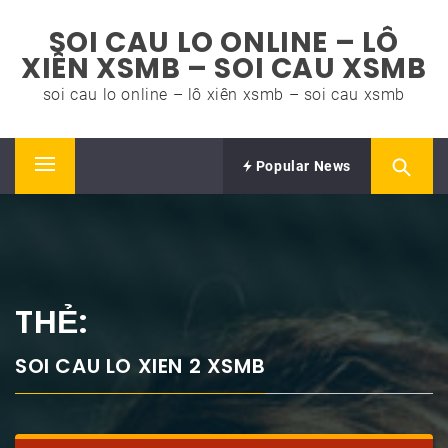
Skip
SOI CAU LO ONLINE – LÔ
to
XIÊN XSMB – SOI CAU XSMB
content
soi cau lo online – lô xiên xsmb – soi cau xsmb
Popular News
Primary
Menu
THẺ:
SOI CAU LO XIEN 2 XSMB