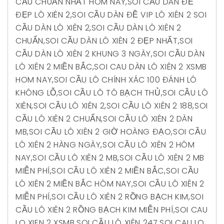
CẦU CHUẨN NHẤT HÔM NAY
,
SOI CẦU DÀN ĐỀ
ĐẸP LÔ XIÊN 2
,
SOI CẦU DÀN ĐỀ VIP LÔ XIÊN 2 SOI
CẦU DÀN LÔ XIÊN 2
,
SOI CẦU DÀN LÔ XIÊN 2
CHUẨN
,
SOI CẦU DÀN LÔ XIÊN 2 ĐẸP NHẤT
,
SOI
CẦU DÀN LÔ XIÊN 2 KHUNG 3 NGÀY
,
SOI CẦU DÀN
LÔ XIÊN 2 MIỀN BẮC
,
SOI CAU DÀN LÔ XIÊN 2 XSMB
HOM NAY
,
SOI CẦU LÔ CHÍNH XÁC 100 ĐÁNH LÔ
KHÔNG LỖ
,
SOI CẦU LÔ TÔ BẠCH THỦ
,
SOI CẦU LÔ
XIÊN
,
SOI CẦU LÔ XIÊN 2
,
SOI CẦU LÔ XIÊN 2 188
,
SOI
CẦU LÔ XIÊN 2 CHUẨN
,
SOI CẦU LÔ XIÊN 2 DÀN
MB
,
SOI CẦU LÔ XIÊN 2 GIỜ HOÀNG ĐẠO
,
SOI CẦU
LÔ XIÊN 2 HÀNG NGÀY
,
SOI CẦU LÔ XIÊN 2 HÔM
NAY
,
SOI CẦU LÔ XIÊN 2 MB
,
SOI CẦU LÔ XIÊN 2 MB
MIỄN PHÍ
,
SOI CẦU LÔ XIÊN 2 MIỀN BẮC
,
SOI CẦU
LÔ XIÊN 2 MIỀN BẮC HÔM NAY
,
SOI CẦU LÔ XIÊN 2
MIỄN PHÍ
,
SOI CẦU LÔ XIÊN 2 RỒNG BẠCH KIM
,
SOI
CẦU LÔ XIÊN 2 RỒNG BẠCH KIM MIỄN PHÍ
,
SOI CAU
LO XIEN 2 XSMB
,
SOI CẦU LÔ XIÊN 247
,
SOI CAU LO