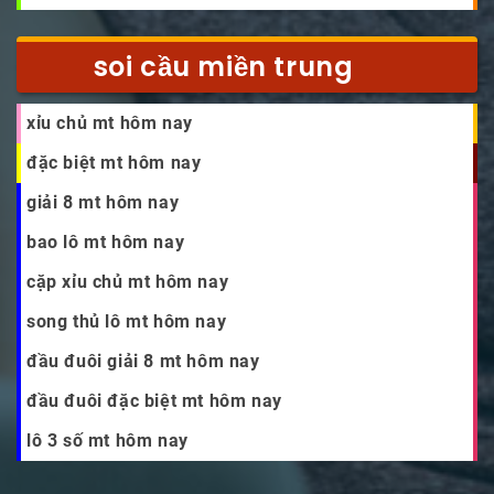
soi cầu miền trung
xỉu chủ mt hôm nay
đặc biệt mt hôm nay
giải 8 mt hôm nay
bao lô mt hôm nay
cặp xỉu chủ mt hôm nay
song thủ lô mt hôm nay
đầu đuôi giải 8 mt hôm nay
đầu đuôi đặc biệt mt hôm nay
lô 3 số mt hôm nay