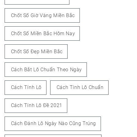
Chốt Số Giờ Vàng Miền Bắc
Chốt Số Miền Bắc Hôm Nay
Chốt Số Đẹp Miền Bắc
Cách Bắt Lô Chuẩn Theo Ngày
Cách Tính Lô
Cách Tính Lô Chuẩn
Cách Tính Lô Đề 2021
Cách Đánh Lô Ngày Nào Cũng Trúng