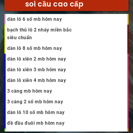
soi cầu cao cấp
dàn lô 6 số mb hôm nay
bạch thủ lô 2 nháy miền bắc
siêu chuẩn
dàn lô 8 số mb hôm nay
dàn lô xiên 2 mb hôm nay
dàn lô xiên 3 mb hôm nay
dàn lô xiên 4 mb hôm nay
3 càng mb hôm nay
3 càng 2 số mb hôm nay
dàn lô 10 số mb hôm nay
đề đầu đuôi mb hôm nay