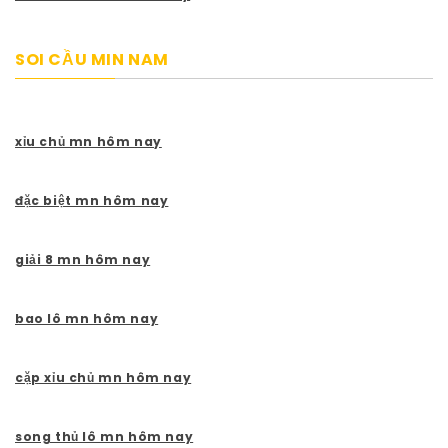
SOI CẦU MIN NAM
xỉu chủ mn hôm nay
đặc biệt mn hôm nay
giải 8 mn hôm nay
bao lô mn hôm nay
cặp xỉu chủ mn hôm nay
song thủ lô mn hôm nay