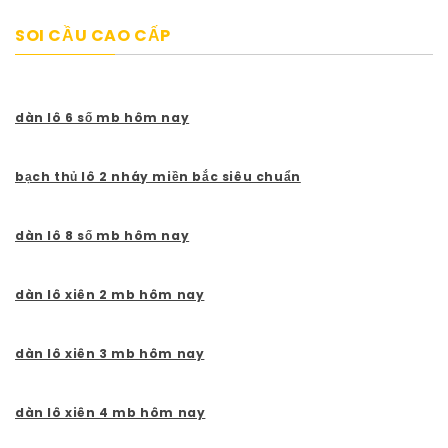
SOI CẦU CAO CẤP
dàn lô 6 số mb hôm nay
bạch thủ lô 2 nháy miền bắc siêu chuẩn
dàn lô 8 số mb hôm nay
dàn lô xiên 2 mb hôm nay
dàn lô xiên 3 mb hôm nay
dàn lô xiên 4 mb hôm nay