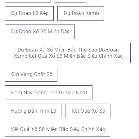
Dự Đoán Lô Kép
Dự Đoán Xsmb
Dự Đoán Xổ Số Miền Bắc
Dự Đoán Xổ Số Miền Bắc Thứ Sáu Dự Đoán
Xsmb Kết Quả Xổ Số Miền Bắc Siêu Chính Xác
Giờ Vàng Chốt Số
Hôm Nay Đánh Con Gì Đẹp Nhất
Hướng Dẫn Tính Lô
Kết Quả Xổ Số
Kết Quả Xổ Số Miền Bắc Siêu Chính Xác