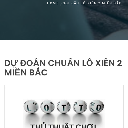
HOME
SOI CẦU LÔ XIÊN 2 MIỀN BẮC
DỰ ĐOÁN CHUẨN LÔ XIÊN 2
MIỀN BẮC