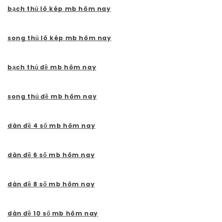
bạch thủ lô kép mb hôm nay
song thủ lô kép mb hôm nay
bạch thủ đề mb hôm nay
song thủ đề mb hôm nay
dàn đề 4 số mb hôm nay
dàn đề 6 số mb hôm nay
dàn đề 8 số mb hôm nay
dàn đề 10 số mb hôm nay