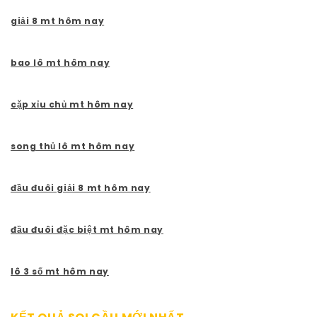
giải 8 mt hôm nay
bao lô mt hôm nay
cặp xỉu chủ mt hôm nay
song thủ lô mt hôm nay
đầu đuôi giải 8 mt hôm nay
đầu đuôi đặc biệt mt hôm nay
lô 3 số mt hôm nay