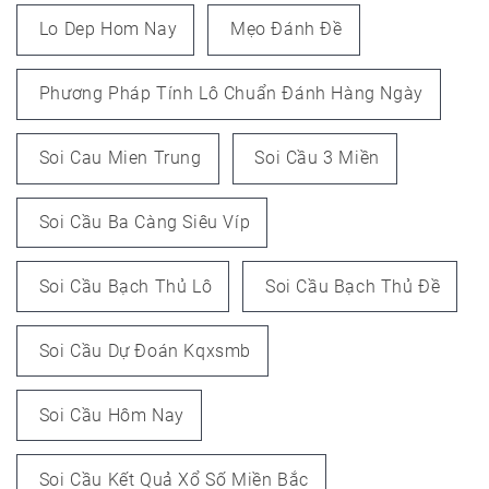
Lo Dep Hom Nay
Mẹo Đánh Đề
Phương Pháp Tính Lô Chuẩn Đánh Hàng Ngày
Soi Cau Mien Trung
Soi Cầu 3 Miền
Soi Cầu Ba Càng Siêu Víp
Soi Cầu Bạch Thủ Lô
Soi Cầu Bạch Thủ Đề
Soi Cầu Dự Đoán Kqxsmb
Soi Cầu Hôm Nay
Soi Cầu Kết Quả Xổ Số Miền Bắc