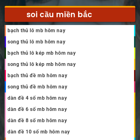
soi cầu miền bắc
bạch thủ lô mb hôm nay
song thủ lô mb hôm nay
bạch thủ lô kép mb hôm nay
song thủ lô kép mb hôm nay
bạch thủ đề mb hôm nay
song thủ đề mb hôm nay
dàn đề 4 số mb hôm nay
dàn đề 6 số mb hôm nay
dàn đề 8 số mb hôm nay
dàn đề 10 số mb hôm nay