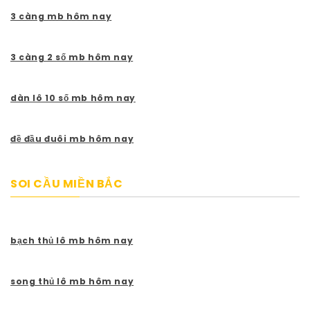
3 càng mb hôm nay
3 càng 2 số mb hôm nay
dàn lô 10 số mb hôm nay
đề đầu đuôi mb hôm nay
SOI CẦU MIỀN BẮC
bạch thủ lô mb hôm nay
song thủ lô mb hôm nay