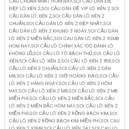
CẦU CHUẨN NHẤT HÔM NAY
,
SOI CẦU DÀN ĐỀ
ĐẸP LÔ XIÊN 2
,
SOI CẦU DÀN ĐỀ VIP LÔ XIÊN 2 SOI
CẦU DÀN LÔ XIÊN 2
,
SOI CẦU DÀN LÔ XIÊN 2
CHUẨN
,
SOI CẦU DÀN LÔ XIÊN 2 ĐẸP NHẤT
,
SOI
CẦU DÀN LÔ XIÊN 2 KHUNG 3 NGÀY
,
SOI CẦU DÀN
LÔ XIÊN 2 MIỀN BẮC
,
SOI CAU DÀN LÔ XIÊN 2 XSMB
HOM NAY
,
SOI CẦU LÔ CHÍNH XÁC 100 ĐÁNH LÔ
KHÔNG LỖ
,
SOI CẦU LÔ TÔ BẠCH THỦ
,
SOI CẦU LÔ
XIÊN
,
SOI CẦU LÔ XIÊN 2
,
SOI CẦU LÔ XIÊN 2 188
,
SOI
CẦU LÔ XIÊN 2 CHUẨN
,
SOI CẦU LÔ XIÊN 2 DÀN
MB
,
SOI CẦU LÔ XIÊN 2 GIỜ HOÀNG ĐẠO
,
SOI CẦU
LÔ XIÊN 2 HÀNG NGÀY
,
SOI CẦU LÔ XIÊN 2 HÔM
NAY
,
SOI CẦU LÔ XIÊN 2 MB
,
SOI CẦU LÔ XIÊN 2 MB
MIỄN PHÍ
,
SOI CẦU LÔ XIÊN 2 MIỀN BẮC
,
SOI CẦU
LÔ XIÊN 2 MIỀN BẮC HÔM NAY
,
SOI CẦU LÔ XIÊN 2
MIỄN PHÍ
,
SOI CẦU LÔ XIÊN 2 RỒNG BẠCH KIM
,
SOI
CẦU LÔ XIÊN 2 RỒNG BẠCH KIM MIỄN PHÍ
,
SOI CAU
LO XIEN 2 XSMB
,
SOI CẦU LÔ XIÊN 247
,
SOI CAU LO