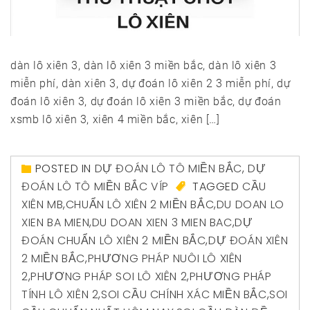
dàn lô xiên 3, dàn lô xiên 3 miền bắc, dàn lô xiên 3
miễn phí, dàn xiên 3, dự đoán lô xiên 2 3 miễn phí, dự
đoán lô xiên 3, dự đoán lô xiên 3 miền bắc, dự đoán
xsmb lô xiên 3, xiên 4 miền bắc, xiên […]
POSTED IN
DỰ ĐOÁN LÔ TÔ MIỀN BẮC
,
DỰ
ĐOÁN LÔ TÔ MIỀN BẮC VÍP
TAGGED
CẦU
XIÊN MB
,
CHUẨN LÔ XIÊN 2 MIỀN BẮC
,
DU DOAN LO
XIEN BA MIEN
,
DU DOAN XIEN 3 MIEN BAC
,
DỰ
ĐOÁN CHUẨN LÔ XIÊN 2 MIỀN BẮC
,
DỰ ĐOÁN XIÊN
2 MIỀN BẮC
,
PHƯƠNG PHÁP NUÔI LÔ XIÊN
2
,
PHƯƠNG PHÁP SOI LÔ XIÊN 2
,
PHƯƠNG PHÁP
TÍNH LÔ XIÊN 2
,
SOI CẦU CHÍNH XÁC MIỀN BẮC
,
SOI