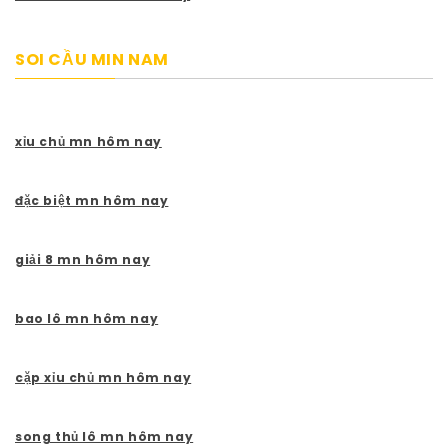
SOI CẦU MIN NAM
xỉu chủ mn hôm nay
đặc biệt mn hôm nay
giải 8 mn hôm nay
bao lô mn hôm nay
cặp xỉu chủ mn hôm nay
song thủ lô mn hôm nay