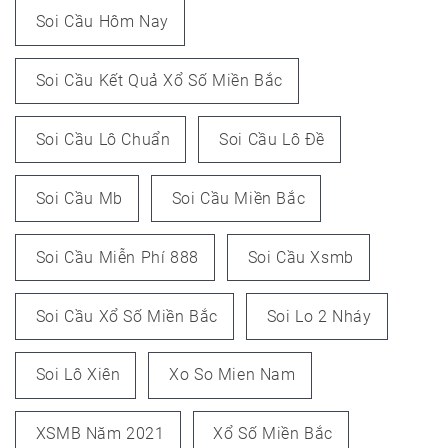
Soi Cầu Hôm Nay
Soi Cầu Kết Quả Xổ Số Miền Bắc
Soi Cầu Lô Chuẩn
Soi Cầu Lô Đề
Soi Cầu Mb
Soi Cầu Miền Bắc
Soi Cầu Miễn Phí 888
Soi Cầu Xsmb
Soi Cầu Xổ Số Miền Bắc
Soi Lo 2 Nháy
Soi Lô Xiên
Xo So Mien Nam
XSMB Năm 2021
Xổ Số Miền Bắc