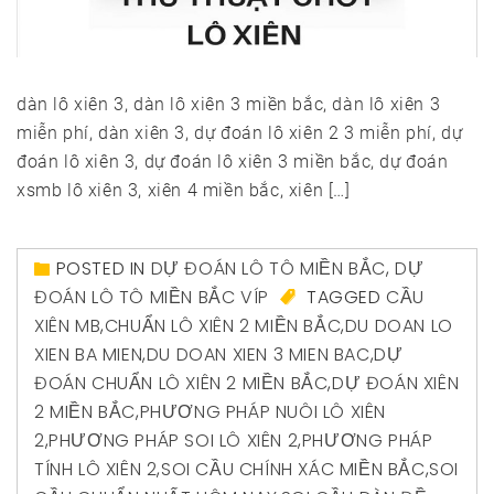
dàn lô xiên 3, dàn lô xiên 3 miền bắc, dàn lô xiên 3
miễn phí, dàn xiên 3, dự đoán lô xiên 2 3 miễn phí, dự
đoán lô xiên 3, dự đoán lô xiên 3 miền bắc, dự đoán
xsmb lô xiên 3, xiên 4 miền bắc, xiên […]
POSTED IN
DỰ ĐOÁN LÔ TÔ MIỀN BẮC
,
DỰ
ĐOÁN LÔ TÔ MIỀN BẮC VÍP
TAGGED
CẦU
XIÊN MB
,
CHUẨN LÔ XIÊN 2 MIỀN BẮC
,
DU DOAN LO
XIEN BA MIEN
,
DU DOAN XIEN 3 MIEN BAC
,
DỰ
ĐOÁN CHUẨN LÔ XIÊN 2 MIỀN BẮC
,
DỰ ĐOÁN XIÊN
2 MIỀN BẮC
,
PHƯƠNG PHÁP NUÔI LÔ XIÊN
2
,
PHƯƠNG PHÁP SOI LÔ XIÊN 2
,
PHƯƠNG PHÁP
TÍNH LÔ XIÊN 2
,
SOI CẦU CHÍNH XÁC MIỀN BẮC
,
SOI