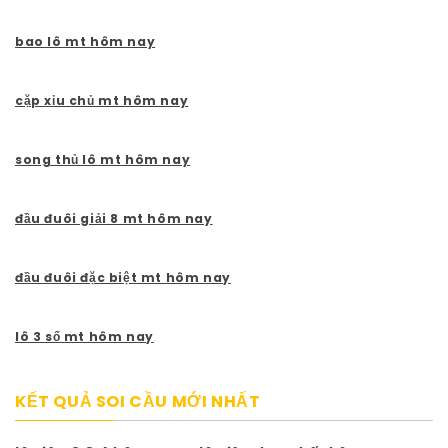
bao lô mt hôm nay
cặp xỉu chủ mt hôm nay
song thủ lô mt hôm nay
đầu đuôi giải 8 mt hôm nay
đầu đuôi đặc biệt mt hôm nay
lô 3 số mt hôm nay
KẾT QUẢ SOI CẦU MỚI NHẤT