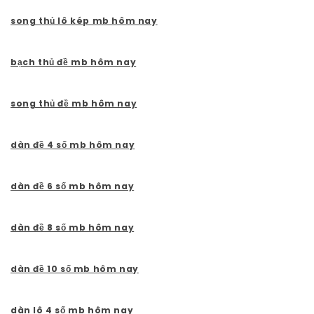
song thủ lô kép mb hôm nay
bạch thủ đề mb hôm nay
song thủ đề mb hôm nay
dàn đề 4 số mb hôm nay
dàn đề 6 số mb hôm nay
dàn đề 8 số mb hôm nay
dàn đề 10 số mb hôm nay
dàn lô 4 số mb hôm nay