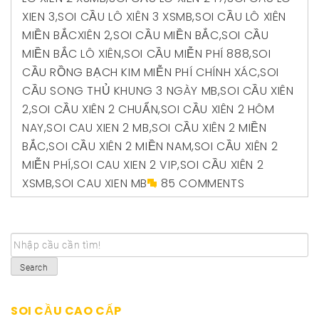
XIEN 3
,
SOI CẦU LÔ XIÊN 3 XSMB
,
SOI CẦU LÔ XIÊN
MIỀN BẮCXIÊN 2
,
SOI CẦU MIỀN BẮC
,
SOI CẦU
MIỀN BẮC LÔ XIÊN
,
SOI CẦU MIỄN PHÍ 888
,
SOI
CẦU RỒNG BẠCH KIM MIỄN PHÍ CHÍNH XÁC
,
SOI
CẦU SONG THỦ KHUNG 3 NGÀY MB
,
SOI CẦU XIÊN
2
,
SOI CẦU XIÊN 2 CHUẨN
,
SOI CẦU XIÊN 2 HÔM
NAY
,
SOI CAU XIEN 2 MB
,
SOI CẦU XIÊN 2 MIỀN
BẮC
,
SOI CẦU XIÊN 2 MIỀN NAM
,
SOI CẦU XIÊN 2
MIỄN PHÍ
,
SOI CAU XIEN 2 VIP
,
SOI CẦU XIÊN 2
XSMB
,
SOI CAU XIEN MB
85 COMMENTS
Search
SOI CẦU CAO CẤP