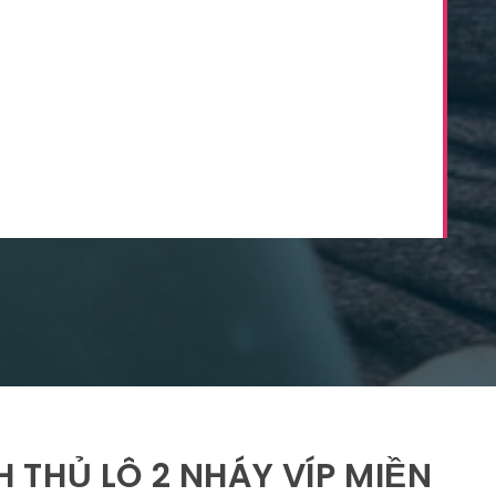
THỦ LÔ 2 NHÁY VÍP MIỀN