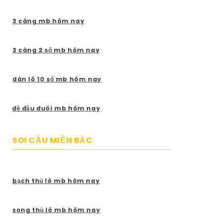
3 càng mb hôm nay
3 càng 2 số mb hôm nay
dàn lô 10 số mb hôm nay
đề đầu đuôi mb hôm nay
SOI CẦU MIỀN BẮC
bạch thủ lô mb hôm nay
song thủ lô mb hôm nay