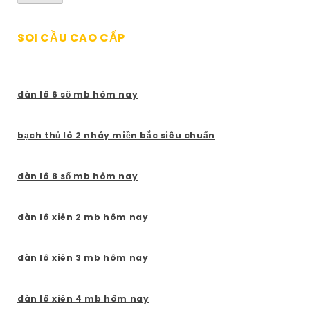
SOI CẦU CAO CẤP
dàn lô 6 số mb hôm nay
bạch thủ lô 2 nháy miền bắc siêu chuẩn
dàn lô 8 số mb hôm nay
dàn lô xiên 2 mb hôm nay
dàn lô xiên 3 mb hôm nay
dàn lô xiên 4 mb hôm nay