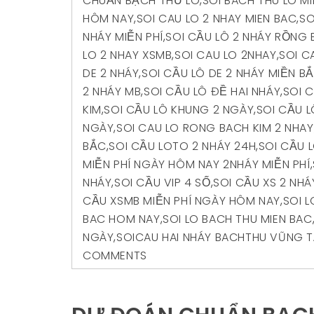
CHUẨN BẠCH THỦ LÔ
,
SOI BACH THU LO M
HÔM NAY
,
SOI CAU LO 2 NHAY MIEN BAC
,
SO
NHÁY MIỄN PHÍ
,
SOI CẦU LÔ 2 NHÁY RỒNG 
LO 2 NHAY XSMB
,
SOI CAU LO 2NHAY
,
SOI C
DE 2 NHÁY
,
SOI CẦU LÔ DE 2 NHÁY MIỀN B
2 NHÁY MB
,
SOI CẦU LÔ ĐỀ HAI NHÁY
,
SOI C
KIM
,
SOI CẦU LÔ KHUNG 2 NGÀY
,
SOI CẦU L
NGÀY
,
SOI CAU LO RONG BACH KIM 2 NHAY
BẮC
,
SOI CẦU LOTO 2 NHÁY 24H
,
SOI CẦU 
MIỄN PHÍ NGÀY HÔM NAY 2NHÁY MIỄN PHÍ
,
NHÁY
,
SOI CẦU VIP 4 SỐ
,
SOI CẦU XS 2 NHÁ
CẦU XSMB MIỄN PHÍ NGÀY HÔM NAY
,
SOI L
BAC HOM NAY
,
SOI LO BACH THU MIEN BAC
NGÀY
,
SOICAU HAI NHÁY BACHTHU VŨNG 
COMMENTS