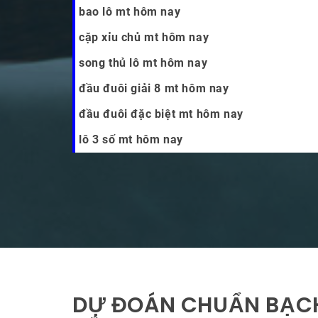
bao lô mt hôm nay
cặp xỉu chủ mt hôm nay
song thủ lô mt hôm nay
đầu đuôi giải 8 mt hôm nay
đầu đuôi đặc biệt mt hôm nay
lô 3 số mt hôm nay
DỰ ĐOÁN CHUẨN BẠCH 