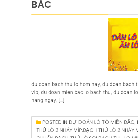
BẮC
du doan bach thu lo hom nay, du doan bach t
vip, du doan mien bac lo bach thu, du doan lo 
hang ngay, […]
POSTED IN
DỰ ĐOÁN LÔ TÔ MIỀN BẮC
,
THỦ LÔ 2 NHÁY VÍP
,
BẠCH THỦ LÔ 2 NHÁY 