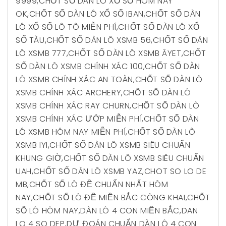
9999
,
CHỐT SỐ DÀN LÔ XỔ SỐ HÔM NAY
OK
,
CHỐT SỐ DÀN LÔ XỔ SỐ IBAN
,
CHỐT SỐ DÀN
LÔ XỔ SỐ LÔ TÔ MIỄN PHÍ
,
CHỐT SỐ DÀN LÔ XỔ
SỐ TÀU
,
CHỐT SỐ DÀN LÔ XSMB 56
,
CHỐT SỐ DÀN
LÔ XSMB 777
,
CHỐT SỐ DÀN LÔ XSMB ÂYET
,
CHỐT
SỐ DÀN LÔ XSMB CHÍNH XÁC 100
,
CHỐT SỐ DÀN
LÔ XSMB CHÍNH XÁC AN TOÀN
,
CHỐT SỐ DÀN LÔ
XSMB CHÍNH XÁC ARCHERY
,
CHỐT SỐ DÀN LÔ
XSMB CHÍNH XÁC RAY CHURN
,
CHỐT SỐ DÀN LÔ
XSMB CHÍNH XÁC ƯỚP MIỄN PHÍ
,
CHỐT SỐ DÀN
LÔ XSMB HÔM NAY MIỄN PHÍ
,
CHỐT SỐ DÀN LÔ
XSMB IYI
,
CHỐT SỐ DÀN LÔ XSMB SIÊU CHUẨN
KHUNG GIỜ
,
CHỐT SỐ DÀN LÔ XSMB SIÊU CHUẨN
UAH
,
CHỐT SỐ DÀN LÔ XSMB YAZ
,
CHOT SO LO DE
MB
,
CHỐT SỐ LÔ ĐỀ CHUẨN NHẤT HÔM
NAY
,
CHỐT SỐ LÔ ĐỀ MIỀN BẮC CÔNG KHAI
,
CHỐT
SỐ LÔ HÔM NAY
,
DÀN LÔ 4 CON MIỀN BẮC
,
DAN
LO 4 SO DEP
,
DỰ ĐOÁN CHUẨN DÀN LÔ 4 CON