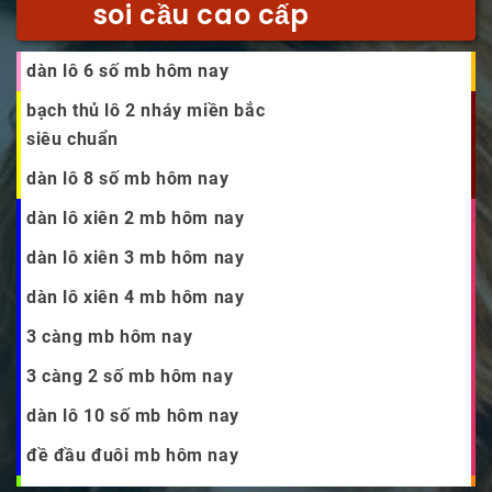
soi cầu cao cấp
dàn lô 6 số mb hôm nay
bạch thủ lô 2 nháy miền bắc
siêu chuẩn
dàn lô 8 số mb hôm nay
dàn lô xiên 2 mb hôm nay
dàn lô xiên 3 mb hôm nay
dàn lô xiên 4 mb hôm nay
3 càng mb hôm nay
3 càng 2 số mb hôm nay
dàn lô 10 số mb hôm nay
đề đầu đuôi mb hôm nay