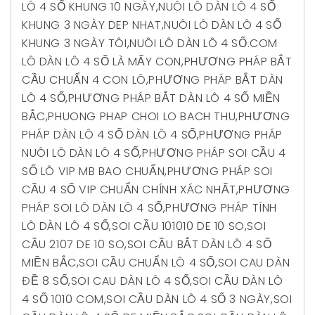
LÔ 4 SỐ KHUNG 10 NGÀY
,
NUÔI LÔ DÀN LÔ 4 SỐ
KHUNG 3 NGÀY DEP NHAT
,
NUÔI LÔ DÀN LÔ 4 SỐ
KHUNG 3 NGÀY TÔI
,
NUÔI LÔ DÀN LÔ 4 SỐ.COM
LÔ DÀN LÔ 4 SỐ LÀ MẤY CON
,
PHƯƠNG PHÁP BẮT
CẦU CHUẨN 4 CON LÔ
,
PHƯƠNG PHÁP BẮT DÀN
LÔ 4 SỐ
,
PHƯƠNG PHÁP BẮT DÀN LÔ 4 SỐ MIỀN
BẮC
,
PHUONG PHAP CHOI LO BACH THU
,
PHƯƠNG
PHÁP DÀN LÔ 4 SỐ DÀN LÔ 4 SỐ
,
PHƯƠNG PHÁP
NUÔI LÔ DÀN LÔ 4 SỐ
,
PHƯƠNG PHÁP SOI CẦU 4
SỐ LÔ VIP MB BAO CHUẨN
,
PHƯƠNG PHÁP SOI
CẦU 4 SỐ VIP CHUẨN CHÍNH XÁC NHẤT
,
PHƯƠNG
PHÁP SOI LÔ DÀN LÔ 4 SỐ
,
PHƯƠNG PHÁP TÍNH
LÔ DÀN LÔ 4 SỐ
,
SOI CẦU 101010 DE 10 SO
,
SOI
CẦU 2107 DE 10 SO
,
SOI CẦU BẮT DÀN LÔ 4 SỐ
MIỀN BẮC
,
SOI CẦU CHUẨN LÔ 4 SỐ
,
SOI CAU DÀN
ĐỀ 8 SỐ
,
SOI CAU DÀN LÔ 4 SỐ
,
SOI CẦU DÀN LÔ
4 SỐ 1010 COM
,
SOI CẦU DÀN LÔ 4 SỐ 3 NGÀY
,
SOI