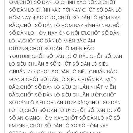
OMI
,
CHỐT SỐ DÀN LÔ CHÍNH XÁC RỒNG
,
CHỐT
SỐ DÀN LÔ CHÍNH XÁC TỐI NAY
,
CHỐT SỐ DÀN LÔ
HÔM NAY 4 SỐ CUỐI
,
CHỐT SỐ DÀN LÔ HÔM NAY
BẮC
,
CHỐT SỐ DÀN LÔ HÔM NAY BÌNH ĐỊNH
,
CHỐT
SỐ DÀN LÔ HÔM NAY ÔNG NỘI ƠI
,
CHỐT SỐ DÀN
LÔ IV
,
CHỐT SỐ DÀN LÔ MIỀN BẮC ÂM
DƯƠNG
,
CHỐT SỐ DÀN LÔ MIỀN BẮC
YOUTUBE
,
CHỐT SỐ DÀN LÔ Ơ ĐÂU
,
CHỐT SỐ DÀN
LÔ SIÊU CHUẨN 5 SỐ
,
CHỐT SỐ DÀN LÔ SIÊU
CHUẨN 777
,
CHỐT SỐ DÀN LÔ SIÊU CHUẨN BẮC
GIANG
,
CHỐT SỐ DÀN LÔ SIÊU CHUẨN ĐÀI MIỀN
BẮC
,
CHỐT SỐ DÀN LÔ SIÊU CHUẨN NHẤT MIỀN
BẮC
,
CHỐT SỐ DÀN LÔ SIÊU CHUẨN ƯỚP
,
CHỐT
SỐ DÀN LÔ SIÊU CHUẨN ƯỚP XÁC
,
CHỐT SỐ DÀN
LÔ TÔ
,
CHỐT SỐ DÀN LÔ UY
,
CHỐT SỐ DÀN LÔ XỔ
SỐ AN GIANG HÔM NAY
,
CHỐT SỐ DÀN LÔ XỔ SỐ
EM ĐỊNH
,
CHỐT SỐ DÀN LÔ XỔ SỐ HÔM NAY