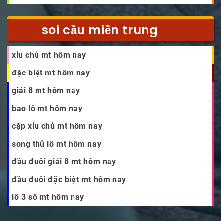
soi cầu miền trung
xỉu chủ mt hôm nay
đặc biệt mt hôm nay
giải 8 mt hôm nay
bao lô mt hôm nay
cặp xỉu chủ mt hôm nay
song thủ lô mt hôm nay
đầu đuôi giải 8 mt hôm nay
đầu đuôi đặc biệt mt hôm nay
lô 3 số mt hôm nay