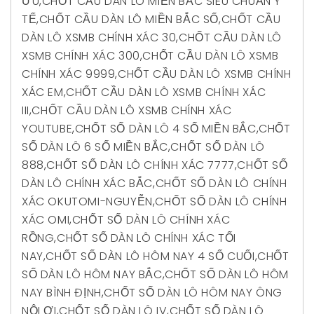
ƯU
,
CHỐT CẦU DÀN LÔ MIỀN BẮC SIÊU CHUẨN Y
TẾ
,
CHỐT CẦU DÀN LÔ MIỀN BẮC SỐ
,
CHỐT CẦU
DÀN LÔ XSMB CHÍNH XÁC 30
,
CHỐT CẦU DÀN LÔ
XSMB CHÍNH XÁC 300
,
CHỐT CẦU DÀN LÔ XSMB
CHÍNH XÁC 9999
,
CHỐT CẦU DÀN LÔ XSMB CHÍNH
XÁC EM
,
CHỐT CẦU DÀN LÔ XSMB CHÍNH XÁC
III
,
CHỐT CẦU DÀN LÔ XSMB CHÍNH XÁC
YOUTUBE
,
CHỐT SỐ DÀN LÔ 4 SỐ MIỀN BẮC
,
CHỐT
SỐ DÀN LÔ 6 SỐ MIỀN BẮC
,
CHỐT SỐ DÀN LÔ
888
,
CHỐT SỐ DÀN LÔ CHÍNH XÁC 7777
,
CHỐT SỐ
DÀN LÔ CHÍNH XÁC BẮC
,
CHỐT SỐ DÀN LÔ CHÍNH
XÁC OKUTOMI-NGUYỄN
,
CHỐT SỐ DÀN LÔ CHÍNH
XÁC OMI
,
CHỐT SỐ DÀN LÔ CHÍNH XÁC
RỒNG
,
CHỐT SỐ DÀN LÔ CHÍNH XÁC TỐI
NAY
,
CHỐT SỐ DÀN LÔ HÔM NAY 4 SỐ CUỐI
,
CHỐT
SỐ DÀN LÔ HÔM NAY BẮC
,
CHỐT SỐ DÀN LÔ HÔM
NAY BÌNH ĐỊNH
,
CHỐT SỐ DÀN LÔ HÔM NAY ÔNG
NỘI ƠI
,
CHỐT SỐ DÀN LÔ IV
,
CHỐT SỐ DÀN LÔ