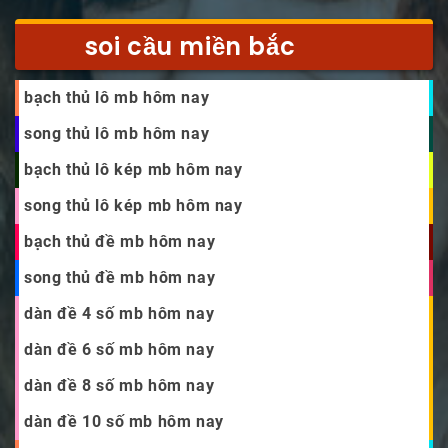
soi cầu miền bắc
bạch thủ lô mb hôm nay
song thủ lô mb hôm nay
bạch thủ lô kép mb hôm nay
song thủ lô kép mb hôm nay
bạch thủ đề mb hôm nay
song thủ đề mb hôm nay
dàn đề 4 số mb hôm nay
dàn đề 6 số mb hôm nay
dàn đề 8 số mb hôm nay
dàn đề 10 số mb hôm nay