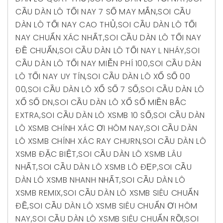
CẦU DÀN LÔ TỐI NAY 7 SỐ MAY MẮN
,
SOI CẦU
DÀN LÔ TỐI NAY CAO THỦ
,
SOI CẦU DÀN LÔ TỐI
NAY CHUẨN XÁC NHẤT
,
SOI CẦU DÀN LÔ TỐI NAY
ĐỀ CHUẨN
,
SOI CẦU DÀN LÔ TỐI NAY L NHÁY
,
SOI
CẦU DÀN LÔ TỐI NAY MIỄN PHÍ 100
,
SOI CẦU DÀN
LÔ TỐI NAY UY TÍN
,
SOI CẦU DÀN LÔ XỔ SỐ 00
00
,
SOI CẦU DÀN LÔ XỔ SỐ 7 SỐ
,
SOI CẦU DÀN LÔ
XỔ SỐ DN
,
SOI CẦU DÀN LÔ XỔ SỐ MIỀN BẮC
EXTRA
,
SOI CẦU DÀN LÔ XSMB 10 SỐ
,
SOI CẦU DÀN
LÔ XSMB CHÍNH XÁC ƠI HÔM NAY
,
SOI CẦU DÀN
LÔ XSMB CHÍNH XÁC RAY CHURN
,
SOI CẦU DÀN LÔ
XSMB ĐẶC BIỆT
,
SOI CẦU DÀN LÔ XSMB LÂU
NHẤT
,
SOI CẦU DÀN LÔ XSMB LÔ ĐẸP
,
SOI CẦU
DÀN LÔ XSMB NHANH NHẤT
,
SOI CẦU DÀN LÔ
XSMB REMIX
,
SOI CẦU DÀN LÔ XSMB SIÊU CHUẨN
ĐỀ
,
SOI CẦU DÀN LÔ XSMB SIÊU CHUẨN ƠI HÔM
NAY
,
SOI CẦU DÀN LÔ XSMB SIÊU CHUẨN RỒI
,
SOI