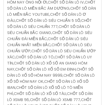
HÔM NAY ÔNG NỘI ƠI
,
CHỐT SỐ DÀN LÔ IV
,
CHỐT
SỐ DÀN LÔ MIỀN BẮC ÂM DƯƠNG
,
CHỐT SỐ DÀN
LÔ MIỀN BẮC YOUTUBE
,
CHỐT SỐ DÀN LÔ Ơ
ĐÂU
,
CHỐT SỐ DÀN LÔ SIÊU CHUẨN 5 SỐ
,
CHỐT
SỐ DÀN LÔ SIÊU CHUẨN 777
,
CHỐT SỐ DÀN LÔ
SIÊU CHUẨN BẮC GIANG
,
CHỐT SỐ DÀN LÔ SIÊU
CHUẨN ĐÀI MIỀN BẮC
,
CHỐT SỐ DÀN LÔ SIÊU
CHUẨN NHẤT MIỀN BẮC
,
CHỐT SỐ DÀN LÔ SIÊU
CHUẨN ƯỚP
,
CHỐT SỐ DÀN LÔ SIÊU CHUẨN ƯỚP
XÁC
,
CHỐT SỐ DÀN LÔ TÔ
,
CHỐT SỐ DÀN LÔ UY
TÍN
,
CHỐT SỐ DÀN LÔ XỔ SỐ AN GIANG HÔM
NAY
,
CHỐT SỐ DÀN LÔ XỔ SỐ EM ĐỊNH
,
CHỐT SỐ
DÀN LÔ XỔ SỐ HÔM NAY 9999
,
CHỐT SỐ DÀN LÔ
XỔ SỐ HÔM NAY OK
,
CHỐT SỐ DÀN LÔ XỔ SỐ
IBAN
,
CHỐT SỐ DÀN LÔ XỔ SỐ LÔ TÔ MIỄN
PHÍ
,
CHỐT SỐ DÀN LÔ XỔ SỐ TÀU
,
CHỐT SỐ DÀN
LÔ XSMB 56
,
CHỐT SỐ DÀN LÔ XSMB 777
,
CHỐT