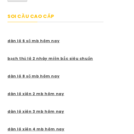
SOI CẦU CAO CẤP
dàn lô 6 số mb hôm nay
bạch thủ lô 2 nháy miền bắc siêu chuẩn
dàn lô 8 số mb hôm nay
dàn lô xiên 2 mb hôm nay
dàn lô xiên 3 mb hôm nay
dàn lô xiên 4 mb hôm nay