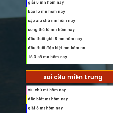
giải 8 mn hôm nay
bao lô mn hôm nay
cặp xỉu chủ mn hôm nay
song thủ lô mn hôm nay
đầu đuôi giải 8 mn hôm nay
đầu đuôi đặc biệt mn hôm na
lô 3 số mn hôm nay
soi cầu miền trung
xỉu chủ mt hôm nay
đặc biệt mt hôm nay
giải 8 mt hôm nay