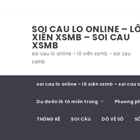
Skip
to
content
SOI CAU LO ONLINE – L
XIÊN XSMB – SOI CAU
XSMB
soi cau lo online – lô xiên xsmb – soi cau
xsmb
soi cau lo online – lô xiên xsmb – soi cau
Dự đoán lô tô miền trung
Phương ph
THỐNG KÊ
SOI CẦU
DÒ VÉ SỐ
S