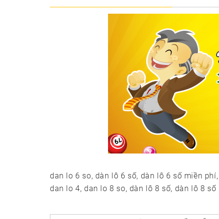
dan lo 6 so, dàn lô 6 số, dàn lô 6 số miền phí,
dan lo 4, dan lo 8 so, dàn lô 8 số, dàn lô 8 số