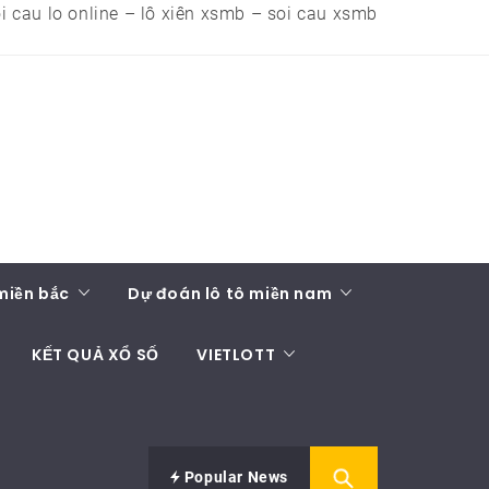
i cau lo online – lô xiên xsmb – soi cau xsmb
miền bắc
Dự đoán lô tô miền nam
KẾT QUẢ XỔ SỐ
VIETLOTT
Popular News