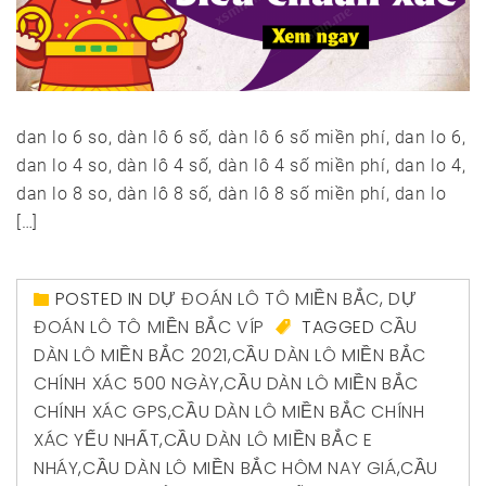
dan lo 6 so, dàn lô 6 số, dàn lô 6 số miền phí, dan lo 6,
dan lo 4 so, dàn lô 4 số, dàn lô 4 số miền phí, dan lo 4,
dan lo 8 so, dàn lô 8 số, dàn lô 8 số miền phí, dan lo
[…]
POSTED IN
DỰ ĐOÁN LÔ TÔ MIỀN BẮC
,
DỰ
ĐOÁN LÔ TÔ MIỀN BẮC VÍP
TAGGED
CẦU
DÀN LÔ MIỀN BẮC 2021
,
CẦU DÀN LÔ MIỀN BẮC
CHÍNH XÁC 500 NGÀY
,
CẦU DÀN LÔ MIỀN BẮC
CHÍNH XÁC GPS
,
CẦU DÀN LÔ MIỀN BẮC CHÍNH
XÁC YẾU NHẤT
,
CẦU DÀN LÔ MIỀN BẮC E
NHÁY
,
CẦU DÀN LÔ MIỀN BẮC HÔM NAY GIÁ
,
CẦU