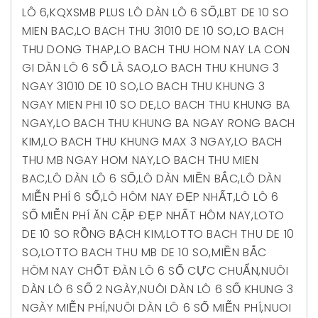
LÔ 6
,
KQXSMB PLUS LÔ DÀN LÔ 6 SỐ
,
LBT DE 10 SO
MIEN BAC
,
LO BACH THU 31010 DE 10 SO
,
LO BACH
THU DONG THAP
,
LO BACH THU HOM NAY LA CON
GI DÀN LÔ 6 SỐ LÀ SAO
,
LO BACH THU KHUNG 3
NGAY 31010 DE 10 SO
,
LO BACH THU KHUNG 3
NGAY MIEN PHI 10 SO DE
,
LO BACH THU KHUNG BA
NGAY
,
LO BACH THU KHUNG BA NGAY RONG BACH
KIM
,
LO BACH THU KHUNG MAX 3 NGAY
,
LO BACH
THU MB NGAY HOM NAY
,
LO BACH THU MIEN
BAC
,
LÔ DÀN LÔ 6 SỐ
,
LÔ DÀN MIỀN BẮC
,
LÔ DÀN
MIỄN PHÍ 6 SỐ
,
LÔ HÔM NAY ĐẸP NHẤT
,
LÔ LÔ 6
SỐ MIỄN PHÍ ĂN CẶP ĐẸP NHẤT HÔM NAY
,
LOTO
DE 10 SO RỒNG BẠCH KIM
,
LOTTO BACH THU DE 10
SO
,
LOTTO BACH THU MB DE 10 SO
,
MIỀN BẮC
HÔM NAY CHỐT ĐÀN LÔ 6 SỐ CỰC CHUẨN
,
NUÔI
DÀN LÔ 6 SỐ 2 NGÀY
,
NUÔI DÀN LÔ 6 SỐ KHUNG 3
NGÀY MIỄN PHÍ
,
NUÔI DÀN LÔ 6 SỐ MIỄN PHÍ
,
NUOI