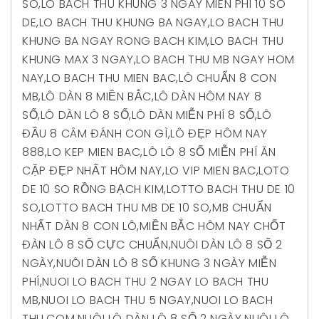
SO
,
LO BACH THU KHUNG 3 NGAY MIEN PHI 10 SO
DE
,
LO BACH THU KHUNG BA NGAY
,
LO BACH THU
KHUNG BA NGAY RONG BACH KIM
,
LO BACH THU
KHUNG MAX 3 NGAY
,
LO BACH THU MB NGAY HOM
NAY
,
LO BACH THU MIEN BAC
,
LÔ CHUẨN 8 CON
MB
,
LÔ DÀN 8 MIỀN BẮC
,
LÔ DÀN HÔM NAY 8
SỐ
,
LÔ DÀN LÔ 8 SỐ
,
LÔ DÀN MIỄN PHÍ 8 SỐ
,
LÔ
ĐẦU 8 CÂM ĐÁNH CON GÌ
,
LÔ ĐẸP HÔM NAY
888
,
LO KEP MIEN BAC
,
LÔ LÔ 8 SỐ MIỄN PHÍ ĂN
CẶP ĐẸP NHẤT HÔM NAY
,
LO VIP MIEN BAC
,
LOTO
DE 10 SO RỒNG BẠCH KIM
,
LOTTO BACH THU DE 10
SO
,
LOTTO BACH THU MB DE 10 SO
,
MB CHUẨN
NHẤT DÀN 8 CON LÔ
,
MIỀN BẮC HÔM NAY CHỐT
ĐÀN LÔ 8 SỐ CỰC CHUẨN
,
NUÔI DÀN LÔ 8 SỐ 2
NGÀY
,
NUÔI DÀN LÔ 8 SỐ KHUNG 3 NGÀY MIỄN
PHÍ
,
NUOI LO BACH THU 2 NGAY LO BACH THU
MB
,
NUOI LO BACH THU 5 NGAY
,
NUOI LO BACH
THU.COM
,
NUÔI LÔ DÀN LÔ 8 SỐ 2 NGÀY
,
NUÔI LÔ