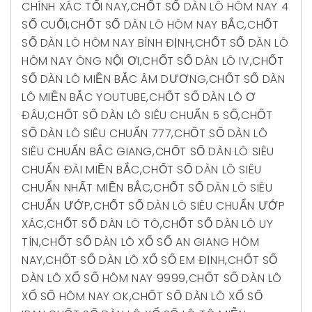
CHÍNH XÁC TỐI NAY
,
CHỐT SỐ DÀN LÔ HÔM NAY 4
SỐ CUỐI
,
CHỐT SỐ DÀN LÔ HÔM NAY BẮC
,
CHỐT
SỐ DÀN LÔ HÔM NAY BÌNH ĐỊNH
,
CHỐT SỐ DÀN LÔ
HÔM NAY ÔNG NỘI ƠI
,
CHỐT SỐ DÀN LÔ IV
,
CHỐT
SỐ DÀN LÔ MIỀN BẮC ÂM DƯƠNG
,
CHỐT SỐ DÀN
LÔ MIỀN BẮC YOUTUBE
,
CHỐT SỐ DÀN LÔ Ơ
ĐÂU
,
CHỐT SỐ DÀN LÔ SIÊU CHUẨN 5 SỐ
,
CHỐT
SỐ DÀN LÔ SIÊU CHUẨN 777
,
CHỐT SỐ DÀN LÔ
SIÊU CHUẨN BẮC GIANG
,
CHỐT SỐ DÀN LÔ SIÊU
CHUẨN ĐÀI MIỀN BẮC
,
CHỐT SỐ DÀN LÔ SIÊU
CHUẨN NHẤT MIỀN BẮC
,
CHỐT SỐ DÀN LÔ SIÊU
CHUẨN ƯỚP
,
CHỐT SỐ DÀN LÔ SIÊU CHUẨN ƯỚP
XÁC
,
CHỐT SỐ DÀN LÔ TÔ
,
CHỐT SỐ DÀN LÔ UY
TÍN
,
CHỐT SỐ DÀN LÔ XỔ SỐ AN GIANG HÔM
NAY
,
CHỐT SỐ DÀN LÔ XỔ SỐ EM ĐỊNH
,
CHỐT SỐ
DÀN LÔ XỔ SỐ HÔM NAY 9999
,
CHỐT SỐ DÀN LÔ
XỔ SỐ HÔM NAY OK
,
CHỐT SỐ DÀN LÔ XỔ SỐ