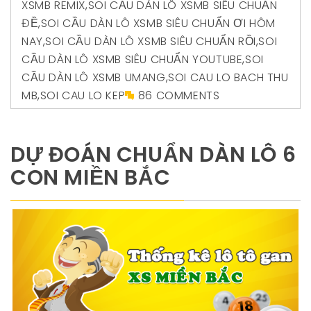
XSMB REMIX
,
SOI CẦU DÀN LÔ XSMB SIÊU CHUẨN
ĐỀ
,
SOI CẦU DÀN LÔ XSMB SIÊU CHUẨN ƠI HÔM
NAY
,
SOI CẦU DÀN LÔ XSMB SIÊU CHUẨN RỒI
,
SOI
CẦU DÀN LÔ XSMB SIÊU CHUẨN YOUTUBE
,
SOI
CẦU DÀN LÔ XSMB UMANG
,
SOI CAU LO BACH THU
MB
,
SOI CAU LO KEP
86 COMMENTS
DỰ ĐOÁN CHUẨN DÀN LÔ 6
CON MIỀN BẮC