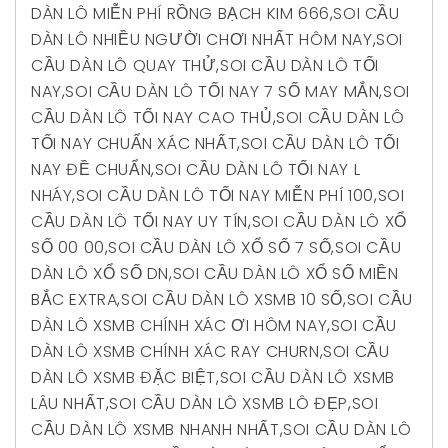
DÀN LÔ MIỄN PHÍ RỒNG BẠCH KIM 666
,
SOI CẦU
DÀN LÔ NHIỀU NGƯỜI CHƠI NHẤT HÔM NAY
,
SOI
CẦU DÀN LÔ QUAY THỬ
,
SOI CẦU DÀN LÔ TỐI
NAY
,
SOI CẦU DÀN LÔ TỐI NAY 7 SỐ MAY MẮN
,
SOI
CẦU DÀN LÔ TỐI NAY CAO THỦ
,
SOI CẦU DÀN LÔ
TỐI NAY CHUẨN XÁC NHẤT
,
SOI CẦU DÀN LÔ TỐI
NAY ĐỀ CHUẨN
,
SOI CẦU DÀN LÔ TỐI NAY L
NHÁY
,
SOI CẦU DÀN LÔ TỐI NAY MIỄN PHÍ 100
,
SOI
CẦU DÀN LÔ TỐI NAY UY TÍN
,
SOI CẦU DÀN LÔ XỔ
SỐ 00 00
,
SOI CẦU DÀN LÔ XỔ SỐ 7 SỐ
,
SOI CẦU
DÀN LÔ XỔ SỐ DN
,
SOI CẦU DÀN LÔ XỔ SỐ MIỀN
BẮC EXTRA
,
SOI CẦU DÀN LÔ XSMB 10 SỐ
,
SOI CẦU
DÀN LÔ XSMB CHÍNH XÁC ƠI HÔM NAY
,
SOI CẦU
DÀN LÔ XSMB CHÍNH XÁC RAY CHURN
,
SOI CẦU
DÀN LÔ XSMB ĐẶC BIỆT
,
SOI CẦU DÀN LÔ XSMB
LÂU NHẤT
,
SOI CẦU DÀN LÔ XSMB LÔ ĐẸP
,
SOI
CẦU DÀN LÔ XSMB NHANH NHẤT
,
SOI CẦU DÀN LÔ