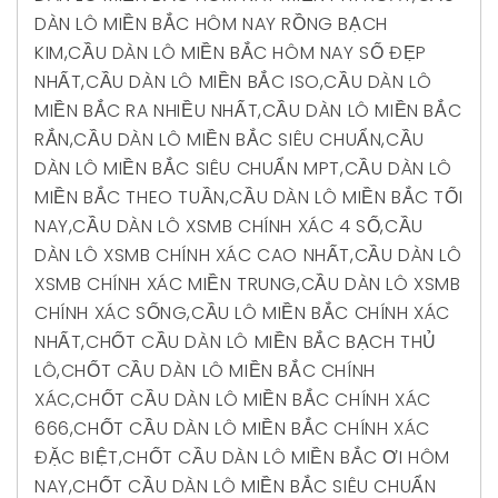
DÀN LÔ MIỀN BẮC HÔM NAY RỒNG BẠCH
KIM
,
CẦU DÀN LÔ MIỀN BẮC HÔM NAY SỐ ĐẸP
NHẤT
,
CẦU DÀN LÔ MIỀN BẮC ISO
,
CẦU DÀN LÔ
MIỀN BẮC RA NHIỀU NHẤT
,
CẦU DÀN LÔ MIỀN BẮC
RẮN
,
CẦU DÀN LÔ MIỀN BẮC SIÊU CHUẨN
,
CẦU
DÀN LÔ MIỀN BẮC SIÊU CHUẨN MPT
,
CẦU DÀN LÔ
MIỀN BẮC THEO TUẦN
,
CẦU DÀN LÔ MIỀN BẮC TỐI
NAY
,
CẦU DÀN LÔ XSMB CHÍNH XÁC 4 SỐ
,
CẦU
DÀN LÔ XSMB CHÍNH XÁC CAO NHẤT
,
CẦU DÀN LÔ
XSMB CHÍNH XÁC MIỀN TRUNG
,
CẦU DÀN LÔ XSMB
CHÍNH XÁC SỐNG
,
CẦU LÔ MIỀN BẮC CHÍNH XÁC
NHẤT
,
CHỐT CẦU DÀN LÔ MIỀN BẮC BẠCH THỦ
LÔ
,
CHỐT CẦU DÀN LÔ MIỀN BẮC CHÍNH
XÁC
,
CHỐT CẦU DÀN LÔ MIỀN BẮC CHÍNH XÁC
666
,
CHỐT CẦU DÀN LÔ MIỀN BẮC CHÍNH XÁC
ĐẶC BIỆT
,
CHỐT CẦU DÀN LÔ MIỀN BẮC ƠI HÔM
NAY
,
CHỐT CẦU DÀN LÔ MIỀN BẮC SIÊU CHUẨN