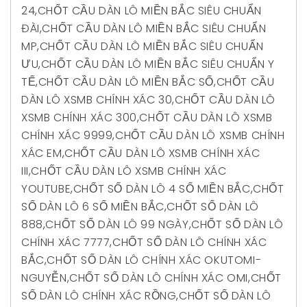
24
,
CHỐT CẦU DÀN LÔ MIỀN BẮC SIÊU CHUẨN
ĐÀI
,
CHỐT CẦU DÀN LÔ MIỀN BẮC SIÊU CHUẨN
MP
,
CHỐT CẦU DÀN LÔ MIỀN BẮC SIÊU CHUẨN
ƯU
,
CHỐT CẦU DÀN LÔ MIỀN BẮC SIÊU CHUẨN Y
TẾ
,
CHỐT CẦU DÀN LÔ MIỀN BẮC SỐ
,
CHỐT CẦU
DÀN LÔ XSMB CHÍNH XÁC 30
,
CHỐT CẦU DÀN LÔ
XSMB CHÍNH XÁC 300
,
CHỐT CẦU DÀN LÔ XSMB
CHÍNH XÁC 9999
,
CHỐT CẦU DÀN LÔ XSMB CHÍNH
XÁC EM
,
CHỐT CẦU DÀN LÔ XSMB CHÍNH XÁC
III
,
CHỐT CẦU DÀN LÔ XSMB CHÍNH XÁC
YOUTUBE
,
CHỐT SỐ DÀN LÔ 4 SỐ MIỀN BẮC
,
CHỐT
SỐ DÀN LÔ 6 SỐ MIỀN BẮC
,
CHỐT SỐ DÀN LÔ
888
,
CHỐT SỐ DÀN LÔ 99 NGÀY
,
CHỐT SỐ DÀN LÔ
CHÍNH XÁC 7777
,
CHỐT SỐ DÀN LÔ CHÍNH XÁC
BẮC
,
CHỐT SỐ DÀN LÔ CHÍNH XÁC OKUTOMI-
NGUYỄN
,
CHỐT SỐ DÀN LÔ CHÍNH XÁC OMI
,
CHỐT
SỐ DÀN LÔ CHÍNH XÁC RỒNG
,
CHỐT SỐ DÀN LÔ