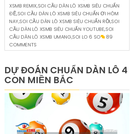
XSMB REMIX
,
SOI CẦU DÀN LÔ XSMB SIÊU CHUẨN
ĐỀ
,
SOI CẦU DÀN LÔ XSMB SIÊU CHUẨN ƠI HÔM
NAY
,
SOI CẦU DÀN LÔ XSMB SIÊU CHUẨN RỒI
,
SOI
CẦU DÀN LÔ XSMB SIÊU CHUẨN YOUTUBE
,
SOI
CẦU DÀN LÔ XSMB UMANG
,
SOI LO 6 SO
89
COMMENTS
DỰ ĐOÁN CHUẨN DÀN LÔ 4
CON MIỀN BẮC