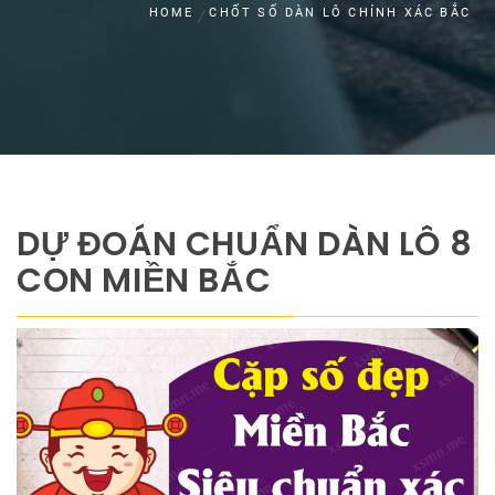
HOME
CHỐT SỐ DÀN LÔ CHÍNH XÁC BẮC
DỰ ĐOÁN CHUẨN DÀN LÔ 8
CON MIỀN BẮC