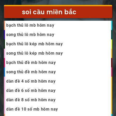
soi cầu miền bắc
bạch thủ lô mb hôm nay
song thủ lô mb hôm nay
bạch thủ lô kép mb hôm nay
song thủ lô kép mb hôm nay
bạch thủ đề mb hôm nay
song thủ đề mb hôm nay
dàn đề 4 số mb hôm nay
dàn đề 6 số mb hôm nay
dàn đề 8 số mb hôm nay
dàn đề 10 số mb hôm nay