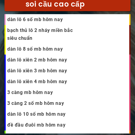
soi cầu cao cấp
dàn lô 6 số mb hôm nay
bạch thủ lô 2 nháy miền bắc
siêu chuẩn
dàn lô 8 số mb hôm nay
dàn lô xiên 2 mb hôm nay
dàn lô xiên 3 mb hôm nay
dàn lô xiên 4 mb hôm nay
3 càng mb hôm nay
3 càng 2 số mb hôm nay
dàn lô 10 số mb hôm nay
đề đầu đuôi mb hôm nay