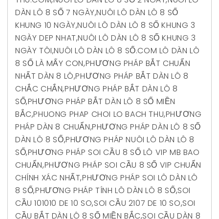
DÀN LÔ 8 SỐ 7 NGÀY
,
NUÔI LÔ DÀN LÔ 8 SỐ
KHUNG 10 NGÀY
,
NUÔI LÔ DÀN LÔ 8 SỐ KHUNG 3
NGÀY DEP NHAT
,
NUÔI LÔ DÀN LÔ 8 SỐ KHUNG 3
NGÀY TÔI
,
NUÔI LÔ DÀN LÔ 8 SỐ.COM LÔ DÀN LÔ
8 SỐ LÀ MẤY CON
,
PHƯƠNG PHÁP BẮT CHUẨN
NHẤT DÀN 8 LÔ
,
PHƯƠNG PHÁP BẮT DÀN LÔ 8
CHẮC CHẮN
,
PHƯƠNG PHÁP BẮT DÀN LÔ 8
SỐ
,
PHƯƠNG PHÁP BẮT DÀN LÔ 8 SỐ MIỀN
BẮC
,
PHUONG PHAP CHOI LO BACH THU
,
PHƯƠNG
PHÁP DÀN 8 CHUẨN
,
PHƯƠNG PHÁP DÀN LÔ 8 SỐ
DÀN LÔ 8 SỐ
,
PHƯƠNG PHÁP NUÔI LÔ DÀN LÔ 8
SỐ
,
PHƯƠNG PHÁP SOI CẦU 8 SỐ LÔ VIP MB BAO
CHUẨN
,
PHƯƠNG PHÁP SOI CẦU 8 SỐ VIP CHUẨN
CHÍNH XÁC NHẤT
,
PHƯƠNG PHÁP SOI LÔ DÀN LÔ
8 SỐ
,
PHƯƠNG PHÁP TÍNH LÔ DÀN LÔ 8 SỐ
,
SOI
CẦU 101010 DE 10 SO
,
SOI CẦU 2107 DE 10 SO
,
SOI
CẦU BẮT DÀN LÔ 8 SỐ MIỀN BẮC
,
SOI CẦU DÀN 8