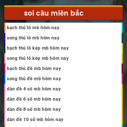
soi cầu miền bắc
bạch thủ lô mb hôm nay
song thủ lô mb hôm nay
bạch thủ lô kép mb hôm nay
song thủ lô kép mb hôm nay
bạch thủ đề mb hôm nay
song thủ đề mb hôm nay
dàn đề 4 số mb hôm nay
dàn đề 6 số mb hôm nay
dàn đề 8 số mb hôm nay
dàn đề 10 số mb hôm nay