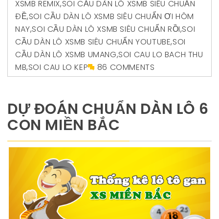
XSMB REMIX
,
SOI CẦU DÀN LÔ XSMB SIÊU CHUẨN
ĐỀ
,
SOI CẦU DÀN LÔ XSMB SIÊU CHUẨN ƠI HÔM
NAY
,
SOI CẦU DÀN LÔ XSMB SIÊU CHUẨN RỒI
,
SOI
CẦU DÀN LÔ XSMB SIÊU CHUẨN YOUTUBE
,
SOI
CẦU DÀN LÔ XSMB UMANG
,
SOI CAU LO BACH THU
MB
,
SOI CAU LO KEP
86 COMMENTS
DỰ ĐOÁN CHUẨN DÀN LÔ 6
CON MIỀN BẮC