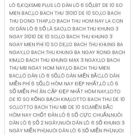
LÔ 6
,
KQXSMB PLUS LÔ DÀN LÔ 6 SỐ
,
LBT DE 10 SO
MIEN BAC
,
LO BACH THU 31010 DE 10 SO
,
LO BACH
THU DONG THAP
,
LO BACH THU HOM NAY LA CON
GI DÀN LÔ 6 SỐ LÀ SAO
,
LO BACH THU KHUNG 3
NGAY 31010 DE 10 SO
,
LO BACH THU KHUNG 3
NGAY MIEN PHI 10 SO DE
,
LO BACH THU KHUNG BA
NGAY
,
LO BACH THU KHUNG BA NGAY RONG BACH
KIM
,
LO BACH THU KHUNG MAX 3 NGAY
,
LO BACH
THU MB NGAY HOM NAY
,
LO BACH THU MIEN
BAC
,
LÔ DÀN LÔ 6 SỐ
,
LÔ DÀN MIỀN BẮC
,
LÔ DÀN
MIỄN PHÍ 6 SỐ
,
LÔ HÔM NAY ĐẸP NHẤT
,
LÔ LÔ 6
SỐ MIỄN PHÍ ĂN CẶP ĐẸP NHẤT HÔM NAY
,
LOTO
DE 10 SO RỒNG BẠCH KIM
,
LOTTO BACH THU DE 10
SO
,
LOTTO BACH THU MB DE 10 SO
,
MIỀN BẮC
HÔM NAY CHỐT ĐÀN LÔ 6 SỐ CỰC CHUẨN
,
NUÔI
DÀN LÔ 6 SỐ 2 NGÀY
,
NUÔI DÀN LÔ 6 SỐ KHUNG 3
NGÀY MIỄN PHÍ
,
NUÔI DÀN LÔ 6 SỐ MIỄN PHÍ
,
NUOI