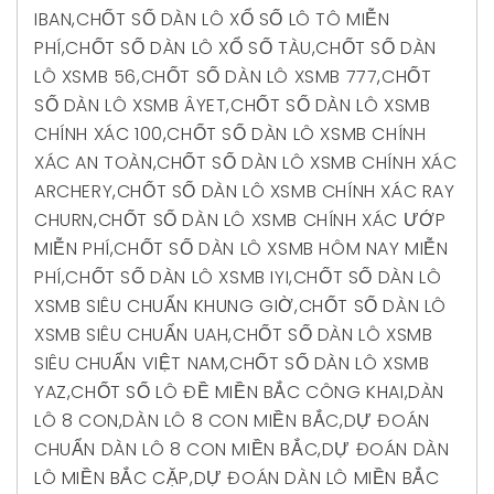
IBAN
,
CHỐT SỐ DÀN LÔ XỔ SỐ LÔ TÔ MIỄN
PHÍ
,
CHỐT SỐ DÀN LÔ XỔ SỐ TÀU
,
CHỐT SỐ DÀN
LÔ XSMB 56
,
CHỐT SỐ DÀN LÔ XSMB 777
,
CHỐT
SỐ DÀN LÔ XSMB ÂYET
,
CHỐT SỐ DÀN LÔ XSMB
CHÍNH XÁC 100
,
CHỐT SỐ DÀN LÔ XSMB CHÍNH
XÁC AN TOÀN
,
CHỐT SỐ DÀN LÔ XSMB CHÍNH XÁC
ARCHERY
,
CHỐT SỐ DÀN LÔ XSMB CHÍNH XÁC RAY
CHURN
,
CHỐT SỐ DÀN LÔ XSMB CHÍNH XÁC ƯỚP
MIỄN PHÍ
,
CHỐT SỐ DÀN LÔ XSMB HÔM NAY MIỄN
PHÍ
,
CHỐT SỐ DÀN LÔ XSMB IYI
,
CHỐT SỐ DÀN LÔ
XSMB SIÊU CHUẨN KHUNG GIỜ
,
CHỐT SỐ DÀN LÔ
XSMB SIÊU CHUẨN UAH
,
CHỐT SỐ DÀN LÔ XSMB
SIÊU CHUẨN VIỆT NAM
,
CHỐT SỐ DÀN LÔ XSMB
YAZ
,
CHỐT SỐ LÔ ĐỀ MIỀN BẮC CÔNG KHAI
,
DÀN
LÔ 8 CON
,
DÀN LÔ 8 CON MIỀN BẮC
,
DỰ ĐOÁN
CHUẨN DÀN LÔ 8 CON MIỀN BẮC
,
DỰ ĐOÁN DÀN
LÔ MIỀN BẮC CẶP
,
DỰ ĐOÁN DÀN LÔ MIỀN BẮC