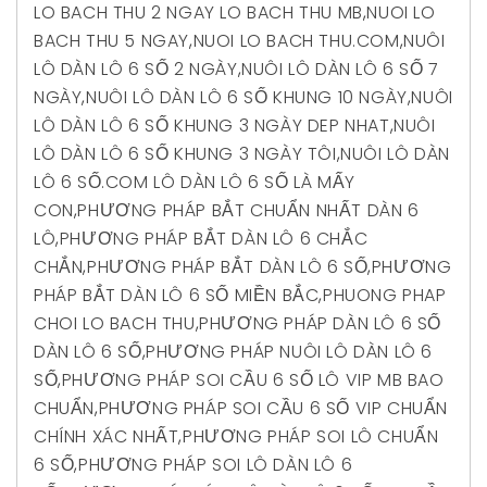
LO BACH THU 2 NGAY LO BACH THU MB
,
NUOI LO
BACH THU 5 NGAY
,
NUOI LO BACH THU.COM
,
NUÔI
LÔ DÀN LÔ 6 SỐ 2 NGÀY
,
NUÔI LÔ DÀN LÔ 6 SỐ 7
NGÀY
,
NUÔI LÔ DÀN LÔ 6 SỐ KHUNG 10 NGÀY
,
NUÔI
LÔ DÀN LÔ 6 SỐ KHUNG 3 NGÀY DEP NHAT
,
NUÔI
LÔ DÀN LÔ 6 SỐ KHUNG 3 NGÀY TÔI
,
NUÔI LÔ DÀN
LÔ 6 SỐ.COM LÔ DÀN LÔ 6 SỐ LÀ MẤY
CON
,
PHƯƠNG PHÁP BẮT CHUẨN NHẤT DÀN 6
LÔ
,
PHƯƠNG PHÁP BẮT DÀN LÔ 6 CHẮC
CHẮN
,
PHƯƠNG PHÁP BẮT DÀN LÔ 6 SỐ
,
PHƯƠNG
PHÁP BẮT DÀN LÔ 6 SỐ MIỀN BẮC
,
PHUONG PHAP
CHOI LO BACH THU
,
PHƯƠNG PHÁP DÀN LÔ 6 SỐ
DÀN LÔ 6 SỐ
,
PHƯƠNG PHÁP NUÔI LÔ DÀN LÔ 6
SỐ
,
PHƯƠNG PHÁP SOI CẦU 6 SỐ LÔ VIP MB BAO
CHUẨN
,
PHƯƠNG PHÁP SOI CẦU 6 SỐ VIP CHUẨN
CHÍNH XÁC NHẤT
,
PHƯƠNG PHÁP SOI LÔ CHUẨN
6 SỐ
,
PHƯƠNG PHÁP SOI LÔ DÀN LÔ 6