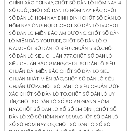
CHÍNH XÁC TỐI NAY
,
CHỐT SỐ DÀN LÔ HÔM NAY 4
SỐ CUỐI
,
CHỐT SỐ DÀN LÔ HÔM NAY BẮC
,
CHỐT
SỐ DÀN LÔ HÔM NAY BÌNH ĐỊNH
,
CHỐT SỐ DÀN LÔ
HÔM NAY ÔNG NỘI ƠI
,
CHỐT SỐ DÀN LÔ IV
,
CHỐT
SỐ DÀN LÔ MIỀN BẮC ÂM DƯƠNG
,
CHỐT SỐ DÀN
LÔ MIỀN BẮC YOUTUBE
,
CHỐT SỐ DÀN LÔ Ơ
ĐÂU
,
CHỐT SỐ DÀN LÔ SIÊU CHUẨN 5 SỐ
,
CHỐT
SỐ DÀN LÔ SIÊU CHUẨN 777
,
CHỐT SỐ DÀN LÔ
SIÊU CHUẨN BẮC GIANG
,
CHỐT SỐ DÀN LÔ SIÊU
CHUẨN ĐÀI MIỀN BẮC
,
CHỐT SỐ DÀN LÔ SIÊU
CHUẨN NHẤT MIỀN BẮC
,
CHỐT SỐ DÀN LÔ SIÊU
CHUẨN ƯỚP
,
CHỐT SỐ DÀN LÔ SIÊU CHUẨN ƯỚP
XÁC
,
CHỐT SỐ DÀN LÔ TÔ
,
CHỐT SỐ DÀN LÔ UY
TÍN
,
CHỐT SỐ DÀN LÔ XỔ SỐ AN GIANG HÔM
NAY
,
CHỐT SỐ DÀN LÔ XỔ SỐ EM ĐỊNH
,
CHỐT SỐ
DÀN LÔ XỔ SỐ HÔM NAY 9999
,
CHỐT SỐ DÀN LÔ
XỔ SỐ HÔM NAY OK
,
CHỐT SỐ DÀN LÔ XỔ SỐ