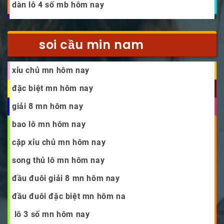
dàn lô 4 số mb hôm nay
soi cầu min nam
xỉu chủ mn hôm nay
đặc biệt mn hôm nay
giải 8 mn hôm nay
bao lô mn hôm nay
cặp xỉu chủ mn hôm nay
song thủ lô mn hôm nay
đầu đuôi giải 8 mn hôm nay
đầu đuôi đặc biệt mn hôm na
lô 3 số mn hôm nay