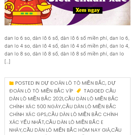
dan lo 6 so, dàn lô 6 số, dàn lô 6 số miền phí, dan lo 6,
dan lo 4 so, dàn lô 4 số, dàn lô 4 số miền phí, dan lo 4,
dan lo 8 so, dàn lô 8 số, dàn lô 8 số miền phí, dan lo
[…]
POSTED IN
DỰ ĐOÁN LÔ TÔ MIỀN BẮC
,
DỰ
ĐOÁN LÔ TÔ MIỀN BẮC VÍP
TAGGED
CẦU
DÀN LÔ MIỀN BẮC 2021
,
CẦU DÀN LÔ MIỀN BẮC
CHÍNH XÁC 500 NGÀY
,
CẦU DÀN LÔ MIỀN BẮC
CHÍNH XÁC GPS
,
CẦU DÀN LÔ MIỀN BẮC CHÍNH
XÁC YẾU NHẤT
,
CẦU DÀN LÔ MIỀN BẮC E
NHÁY
,
CẦU DÀN LÔ MIỀN BẮC HÔM NAY GIÁ
,
CẦU