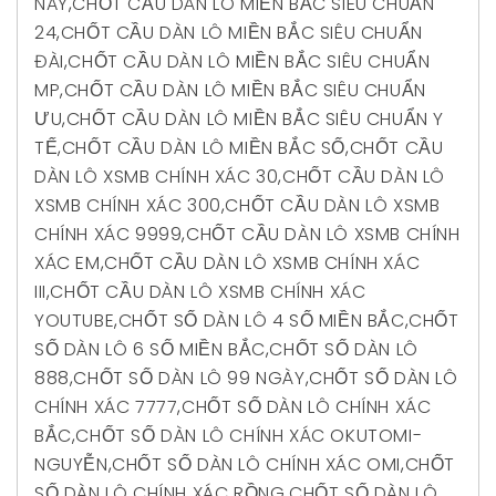
NAY
,
CHỐT CẦU DÀN LÔ MIỀN BẮC SIÊU CHUẨN
24
,
CHỐT CẦU DÀN LÔ MIỀN BẮC SIÊU CHUẨN
ĐÀI
,
CHỐT CẦU DÀN LÔ MIỀN BẮC SIÊU CHUẨN
MP
,
CHỐT CẦU DÀN LÔ MIỀN BẮC SIÊU CHUẨN
ƯU
,
CHỐT CẦU DÀN LÔ MIỀN BẮC SIÊU CHUẨN Y
TẾ
,
CHỐT CẦU DÀN LÔ MIỀN BẮC SỐ
,
CHỐT CẦU
DÀN LÔ XSMB CHÍNH XÁC 30
,
CHỐT CẦU DÀN LÔ
XSMB CHÍNH XÁC 300
,
CHỐT CẦU DÀN LÔ XSMB
CHÍNH XÁC 9999
,
CHỐT CẦU DÀN LÔ XSMB CHÍNH
XÁC EM
,
CHỐT CẦU DÀN LÔ XSMB CHÍNH XÁC
III
,
CHỐT CẦU DÀN LÔ XSMB CHÍNH XÁC
YOUTUBE
,
CHỐT SỐ DÀN LÔ 4 SỐ MIỀN BẮC
,
CHỐT
SỐ DÀN LÔ 6 SỐ MIỀN BẮC
,
CHỐT SỐ DÀN LÔ
888
,
CHỐT SỐ DÀN LÔ 99 NGÀY
,
CHỐT SỐ DÀN LÔ
CHÍNH XÁC 7777
,
CHỐT SỐ DÀN LÔ CHÍNH XÁC
BẮC
,
CHỐT SỐ DÀN LÔ CHÍNH XÁC OKUTOMI-
NGUYỄN
,
CHỐT SỐ DÀN LÔ CHÍNH XÁC OMI
,
CHỐT
SỐ DÀN LÔ CHÍNH XÁC RỒNG
,
CHỐT SỐ DÀN LÔ