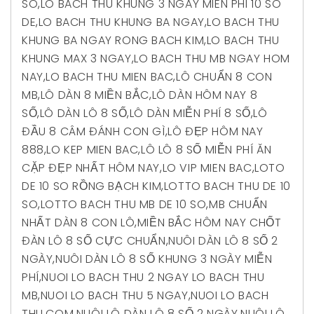
SO
,
LO BACH THU KHUNG 3 NGAY MIEN PHI 10 SO
DE
,
LO BACH THU KHUNG BA NGAY
,
LO BACH THU
KHUNG BA NGAY RONG BACH KIM
,
LO BACH THU
KHUNG MAX 3 NGAY
,
LO BACH THU MB NGAY HOM
NAY
,
LO BACH THU MIEN BAC
,
LÔ CHUẨN 8 CON
MB
,
LÔ DÀN 8 MIỀN BẮC
,
LÔ DÀN HÔM NAY 8
SỐ
,
LÔ DÀN LÔ 8 SỐ
,
LÔ DÀN MIỄN PHÍ 8 SỐ
,
LÔ
ĐẦU 8 CÂM ĐÁNH CON GÌ
,
LÔ ĐẸP HÔM NAY
888
,
LO KEP MIEN BAC
,
LÔ LÔ 8 SỐ MIỄN PHÍ ĂN
CẶP ĐẸP NHẤT HÔM NAY
,
LO VIP MIEN BAC
,
LOTO
DE 10 SO RỒNG BẠCH KIM
,
LOTTO BACH THU DE 10
SO
,
LOTTO BACH THU MB DE 10 SO
,
MB CHUẨN
NHẤT DÀN 8 CON LÔ
,
MIỀN BẮC HÔM NAY CHỐT
ĐÀN LÔ 8 SỐ CỰC CHUẨN
,
NUÔI DÀN LÔ 8 SỐ 2
NGÀY
,
NUÔI DÀN LÔ 8 SỐ KHUNG 3 NGÀY MIỄN
PHÍ
,
NUOI LO BACH THU 2 NGAY LO BACH THU
MB
,
NUOI LO BACH THU 5 NGAY
,
NUOI LO BACH
THU.COM
,
NUÔI LÔ DÀN LÔ 8 SỐ 2 NGÀY
,
NUÔI LÔ