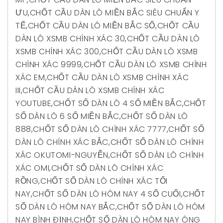
ƯU
,
CHỐT CẦU DÀN LÔ MIỀN BẮC SIÊU CHUẨN Y
TẾ
,
CHỐT CẦU DÀN LÔ MIỀN BẮC SỐ
,
CHỐT CẦU
DÀN LÔ XSMB CHÍNH XÁC 30
,
CHỐT CẦU DÀN LÔ
XSMB CHÍNH XÁC 300
,
CHỐT CẦU DÀN LÔ XSMB
CHÍNH XÁC 9999
,
CHỐT CẦU DÀN LÔ XSMB CHÍNH
XÁC EM
,
CHỐT CẦU DÀN LÔ XSMB CHÍNH XÁC
III
,
CHỐT CẦU DÀN LÔ XSMB CHÍNH XÁC
YOUTUBE
,
CHỐT SỐ DÀN LÔ 4 SỐ MIỀN BẮC
,
CHỐT
SỐ DÀN LÔ 6 SỐ MIỀN BẮC
,
CHỐT SỐ DÀN LÔ
888
,
CHỐT SỐ DÀN LÔ CHÍNH XÁC 7777
,
CHỐT SỐ
DÀN LÔ CHÍNH XÁC BẮC
,
CHỐT SỐ DÀN LÔ CHÍNH
XÁC OKUTOMI-NGUYỄN
,
CHỐT SỐ DÀN LÔ CHÍNH
XÁC OMI
,
CHỐT SỐ DÀN LÔ CHÍNH XÁC
RỒNG
,
CHỐT SỐ DÀN LÔ CHÍNH XÁC TỐI
NAY
,
CHỐT SỐ DÀN LÔ HÔM NAY 4 SỐ CUỐI
,
CHỐT
SỐ DÀN LÔ HÔM NAY BẮC
,
CHỐT SỐ DÀN LÔ HÔM
NAY BÌNH ĐỊNH
,
CHỐT SỐ DÀN LÔ HÔM NAY ÔNG