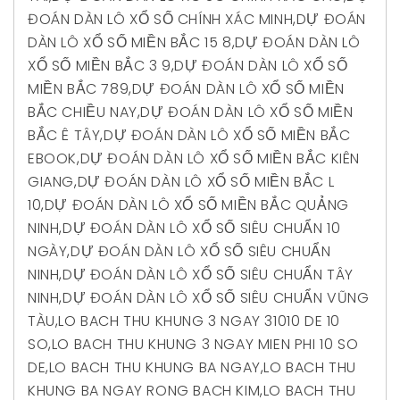
ĐOÁN DÀN LÔ XỔ SỐ CHÍNH XÁC MINH
,
DỰ ĐOÁN
DÀN LÔ XỔ SỐ MIỀN BẮC 15 8
,
DỰ ĐOÁN DÀN LÔ
XỔ SỐ MIỀN BẮC 3 9
,
DỰ ĐOÁN DÀN LÔ XỔ SỐ
MIỀN BẮC 789
,
DỰ ĐOÁN DÀN LÔ XỔ SỐ MIỀN
BẮC CHIỀU NAY
,
DỰ ĐOÁN DÀN LÔ XỔ SỐ MIỀN
BẮC Ê TÂY
,
DỰ ĐOÁN DÀN LÔ XỔ SỐ MIỀN BẮC
EBOOK
,
DỰ ĐOÁN DÀN LÔ XỔ SỐ MIỀN BẮC KIÊN
GIANG
,
DỰ ĐOÁN DÀN LÔ XỔ SỐ MIỀN BẮC L
10
,
DỰ ĐOÁN DÀN LÔ XỔ SỐ MIỀN BẮC QUẢNG
NINH
,
DỰ ĐOÁN DÀN LÔ XỔ SỐ SIÊU CHUẨN 10
NGÀY
,
DỰ ĐOÁN DÀN LÔ XỔ SỐ SIÊU CHUẨN
NINH
,
DỰ ĐOÁN DÀN LÔ XỔ SỐ SIÊU CHUẨN TÂY
NINH
,
DỰ ĐOÁN DÀN LÔ XỔ SỐ SIÊU CHUẨN VŨNG
TÀU
,
LO BACH THU KHUNG 3 NGAY 31010 DE 10
SO
,
LO BACH THU KHUNG 3 NGAY MIEN PHI 10 SO
DE
,
LO BACH THU KHUNG BA NGAY
,
LO BACH THU
KHUNG BA NGAY RONG BACH KIM
,
LO BACH THU