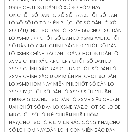
9999
,
CHỐT SỐ DÀN LÔ XỔ SỐ HÔM NAY
OK
,
CHỐT SỐ DÀN LÔ XỔ SỐ IBAN
,
CHỐT SỐ DÀN
LÔ XỔ SỐ LÔ TÔ MIỄN PHÍ
,
CHỐT SỐ DÀN LÔ XỔ
SỐ TÀU
,
CHỐT SỐ DÀN LÔ XSMB 56
,
CHỐT SỐ DÀN
LÔ XSMB 777
,
CHỐT SỐ DÀN LÔ XSMB ÂYET
,
CHỐT
SỐ DÀN LÔ XSMB CHÍNH XÁC 100
,
CHỐT SỐ DÀN
LÔ XSMB CHÍNH XÁC AN TOÀN
,
CHỐT SỐ DÀN LÔ
XSMB CHÍNH XÁC ARCHERY
,
CHỐT SỐ DÀN LÔ
XSMB CHÍNH XÁC RAY CHURN
,
CHỐT SỐ DÀN LÔ
XSMB CHÍNH XÁC ƯỚP MIỄN PHÍ
,
CHỐT SỐ DÀN
LÔ XSMB HÔM NAY MIỄN PHÍ
,
CHỐT SỐ DÀN LÔ
XSMB IYI
,
CHỐT SỐ DÀN LÔ XSMB SIÊU CHUẨN
KHUNG GIỜ
,
CHỐT SỐ DÀN LÔ XSMB SIÊU CHUẨN
UAH
,
CHỐT SỐ DÀN LÔ XSMB YAZ
,
CHOT SO LO DE
MB
,
CHỐT SỐ LÔ ĐỀ CHUẨN NHẤT HÔM
NAY
,
CHỐT SỐ LÔ ĐỀ MIỀN BẮC CÔNG KHAI
,
CHỐT
SỐ LÔ HÔM NAY
,
DÀN LÔ 4 CON MIỀN BẮC
,
DAN