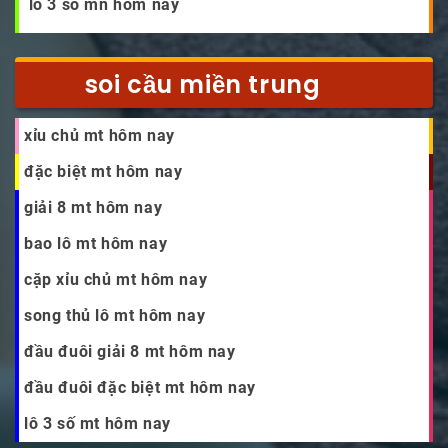
lô 3 số mn hôm nay
soi cầu miền trung
xỉu chủ mt hôm nay
đặc biệt mt hôm nay
giải 8 mt hôm nay
bao lô mt hôm nay
cặp xỉu chủ mt hôm nay
song thủ lô mt hôm nay
đầu đuôi giải 8 mt hôm nay
đầu đuôi đặc biệt mt hôm nay
lô 3 số mt hôm nay