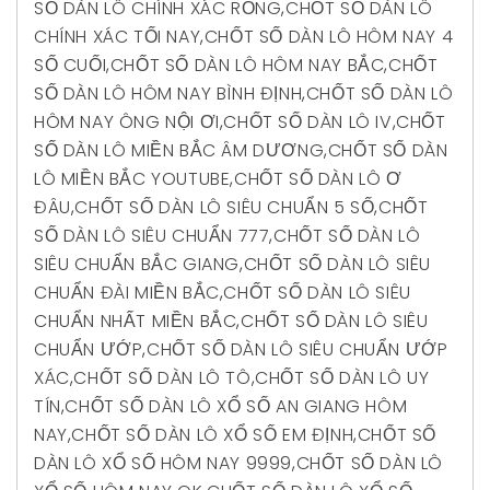
SỐ DÀN LÔ CHÍNH XÁC RỒNG
,
CHỐT SỐ DÀN LÔ
CHÍNH XÁC TỐI NAY
,
CHỐT SỐ DÀN LÔ HÔM NAY 4
SỐ CUỐI
,
CHỐT SỐ DÀN LÔ HÔM NAY BẮC
,
CHỐT
SỐ DÀN LÔ HÔM NAY BÌNH ĐỊNH
,
CHỐT SỐ DÀN LÔ
HÔM NAY ÔNG NỘI ƠI
,
CHỐT SỐ DÀN LÔ IV
,
CHỐT
SỐ DÀN LÔ MIỀN BẮC ÂM DƯƠNG
,
CHỐT SỐ DÀN
LÔ MIỀN BẮC YOUTUBE
,
CHỐT SỐ DÀN LÔ Ơ
ĐÂU
,
CHỐT SỐ DÀN LÔ SIÊU CHUẨN 5 SỐ
,
CHỐT
SỐ DÀN LÔ SIÊU CHUẨN 777
,
CHỐT SỐ DÀN LÔ
SIÊU CHUẨN BẮC GIANG
,
CHỐT SỐ DÀN LÔ SIÊU
CHUẨN ĐÀI MIỀN BẮC
,
CHỐT SỐ DÀN LÔ SIÊU
CHUẨN NHẤT MIỀN BẮC
,
CHỐT SỐ DÀN LÔ SIÊU
CHUẨN ƯỚP
,
CHỐT SỐ DÀN LÔ SIÊU CHUẨN ƯỚP
XÁC
,
CHỐT SỐ DÀN LÔ TÔ
,
CHỐT SỐ DÀN LÔ UY
TÍN
,
CHỐT SỐ DÀN LÔ XỔ SỐ AN GIANG HÔM
NAY
,
CHỐT SỐ DÀN LÔ XỔ SỐ EM ĐỊNH
,
CHỐT SỐ
DÀN LÔ XỔ SỐ HÔM NAY 9999
,
CHỐT SỐ DÀN LÔ