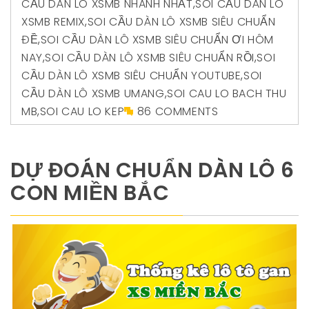
CẦU DÀN LÔ XSMB NHANH NHẤT
,
SOI CẦU DÀN LÔ
XSMB REMIX
,
SOI CẦU DÀN LÔ XSMB SIÊU CHUẨN
ĐỀ
,
SOI CẦU DÀN LÔ XSMB SIÊU CHUẨN ƠI HÔM
NAY
,
SOI CẦU DÀN LÔ XSMB SIÊU CHUẨN RỒI
,
SOI
CẦU DÀN LÔ XSMB SIÊU CHUẨN YOUTUBE
,
SOI
CẦU DÀN LÔ XSMB UMANG
,
SOI CAU LO BACH THU
MB
,
SOI CAU LO KEP
86 COMMENTS
DỰ ĐOÁN CHUẨN DÀN LÔ 6
CON MIỀN BẮC