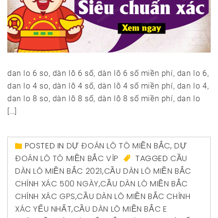
dan lo 6 so, dàn lô 6 số, dàn lô 6 số miền phí, dan lo 6,
dan lo 4 so, dàn lô 4 số, dàn lô 4 số miền phí, dan lo 4,
dan lo 8 so, dàn lô 8 số, dàn lô 8 số miền phí, dan lo
[…]
POSTED IN
DỰ ĐOÁN LÔ TÔ MIỀN BẮC
,
DỰ
ĐOÁN LÔ TÔ MIỀN BẮC VÍP
TAGGED
CẦU
DÀN LÔ MIỀN BẮC 2021
,
CẦU DÀN LÔ MIỀN BẮC
CHÍNH XÁC 500 NGÀY
,
CẦU DÀN LÔ MIỀN BẮC
CHÍNH XÁC GPS
,
CẦU DÀN LÔ MIỀN BẮC CHÍNH
XÁC YẾU NHẤT
,
CẦU DÀN LÔ MIỀN BẮC E