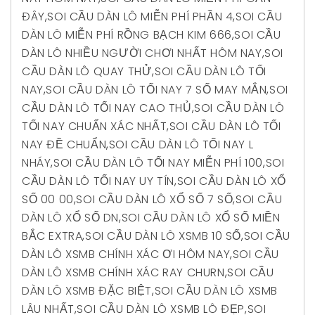
ĐÂY
,
SOI CẦU DÀN LÔ MIỄN PHÍ PHẦN 4
,
SOI CẦU
DÀN LÔ MIỄN PHÍ RỒNG BẠCH KIM 666
,
SOI CẦU
DÀN LÔ NHIỀU NGƯỜI CHƠI NHẤT HÔM NAY
,
SOI
CẦU DÀN LÔ QUAY THỬ
,
SOI CẦU DÀN LÔ TỐI
NAY
,
SOI CẦU DÀN LÔ TỐI NAY 7 SỐ MAY MẮN
,
SOI
CẦU DÀN LÔ TỐI NAY CAO THỦ
,
SOI CẦU DÀN LÔ
TỐI NAY CHUẨN XÁC NHẤT
,
SOI CẦU DÀN LÔ TỐI
NAY ĐỀ CHUẨN
,
SOI CẦU DÀN LÔ TỐI NAY L
NHÁY
,
SOI CẦU DÀN LÔ TỐI NAY MIỄN PHÍ 100
,
SOI
CẦU DÀN LÔ TỐI NAY UY TÍN
,
SOI CẦU DÀN LÔ XỔ
SỐ 00 00
,
SOI CẦU DÀN LÔ XỔ SỐ 7 SỐ
,
SOI CẦU
DÀN LÔ XỔ SỐ DN
,
SOI CẦU DÀN LÔ XỔ SỐ MIỀN
BẮC EXTRA
,
SOI CẦU DÀN LÔ XSMB 10 SỐ
,
SOI CẦU
DÀN LÔ XSMB CHÍNH XÁC ƠI HÔM NAY
,
SOI CẦU
DÀN LÔ XSMB CHÍNH XÁC RAY CHURN
,
SOI CẦU
DÀN LÔ XSMB ĐẶC BIỆT
,
SOI CẦU DÀN LÔ XSMB
LÂU NHẤT
,
SOI CẦU DÀN LÔ XSMB LÔ ĐẸP
,
SOI