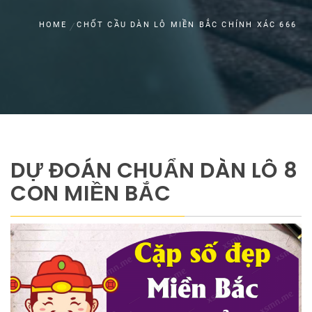
HOME
CHỐT CẦU DÀN LÔ MIỀN BẮC CHÍNH XÁC 666
DỰ ĐOÁN CHUẨN DÀN LÔ 8
CON MIỀN BẮC