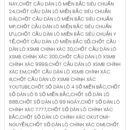
NAY
,
CHỐT CẦU DÀN LÔ MIỀN BẮC SIÊU CHUẨN
24
,
CHỐT CẦU DÀN LÔ MIỀN BẮC SIÊU CHUẨN
ĐÀI
,
CHỐT CẦU DÀN LÔ MIỀN BẮC SIÊU CHUẨN
MP
,
CHỐT CẦU DÀN LÔ MIỀN BẮC SIÊU CHUẨN
ƯU
,
CHỐT CẦU DÀN LÔ MIỀN BẮC SIÊU CHUẨN Y
TẾ
,
CHỐT CẦU DÀN LÔ MIỀN BẮC SỐ
,
CHỐT CẦU
DÀN LÔ XSMB CHÍNH XÁC 30
,
CHỐT CẦU DÀN LÔ
XSMB CHÍNH XÁC 300
,
CHỐT CẦU DÀN LÔ XSMB
CHÍNH XÁC 9999
,
CHỐT CẦU DÀN LÔ XSMB CHÍNH
XÁC EM
,
CHỐT CẦU DÀN LÔ XSMB CHÍNH XÁC
III
,
CHỐT CẦU DÀN LÔ XSMB CHÍNH XÁC
YOUTUBE
,
CHỐT SỐ DÀN LÔ 4 SỐ MIỀN BẮC
,
CHỐT
SỐ DÀN LÔ 6 SỐ MIỀN BẮC
,
CHỐT SỐ DÀN LÔ
888
,
CHỐT SỐ DÀN LÔ 99 NGÀY
,
CHỐT SỐ DÀN LÔ
CHÍNH XÁC 7777
,
CHỐT SỐ DÀN LÔ CHÍNH XÁC
BẮC
,
CHỐT SỐ DÀN LÔ CHÍNH XÁC OKUTOMI-
NGUYỄN
,
CHỐT SỐ DÀN LÔ CHÍNH XÁC OMI
,
CHỐT