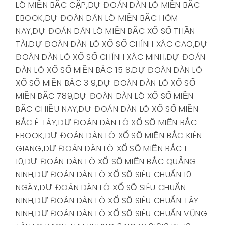
LÔ MIỀN BẮC CẶP
,
DỰ ĐOÁN DÀN LÔ MIỀN BẮC
EBOOK
,
DỰ ĐOÁN DÀN LÔ MIỀN BẮC HÔM
NAY
,
DỰ ĐOÁN DÀN LÔ MIỀN BẮC XỔ SỐ THẦN
TÀI
,
DỰ ĐOÁN DÀN LÔ XỔ SỐ CHÍNH XÁC CAO
,
DỰ
ĐOÁN DÀN LÔ XỔ SỐ CHÍNH XÁC MINH
,
DỰ ĐOÁN
DÀN LÔ XỔ SỐ MIỀN BẮC 15 8
,
DỰ ĐOÁN DÀN LÔ
XỔ SỐ MIỀN BẮC 3 9
,
DỰ ĐOÁN DÀN LÔ XỔ SỐ
MIỀN BẮC 789
,
DỰ ĐOÁN DÀN LÔ XỔ SỐ MIỀN
BẮC CHIỀU NAY
,
DỰ ĐOÁN DÀN LÔ XỔ SỐ MIỀN
BẮC Ê TÂY
,
DỰ ĐOÁN DÀN LÔ XỔ SỐ MIỀN BẮC
EBOOK
,
DỰ ĐOÁN DÀN LÔ XỔ SỐ MIỀN BẮC KIÊN
GIANG
,
DỰ ĐOÁN DÀN LÔ XỔ SỐ MIỀN BẮC L
10
,
DỰ ĐOÁN DÀN LÔ XỔ SỐ MIỀN BẮC QUẢNG
NINH
,
DỰ ĐOÁN DÀN LÔ XỔ SỐ SIÊU CHUẨN 10
NGÀY
,
DỰ ĐOÁN DÀN LÔ XỔ SỐ SIÊU CHUẨN
NINH
,
DỰ ĐOÁN DÀN LÔ XỔ SỐ SIÊU CHUẨN TÂY
NINH
,
DỰ ĐOÁN DÀN LÔ XỔ SỐ SIÊU CHUẨN VŨNG