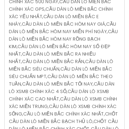
CHÍNH XÁC 500 NGÀY
,
CẦU DÀN LÔ MIỀN BẮC
CHÍNH XÁC GPS
,
CẦU DÀN LÔ MIỀN BẮC CHÍNH
XÁC YẾU NHẤT
,
CẦU DÀN LÔ MIỀN BẮC E
NHÁY
,
CẦU DÀN LÔ MIỀN BẮC HÔM NAY GIÁ
,
CẦU
DÀN LÔ MIỀN BẮC HÔM NAY MIỄN PHÍ NGÀY
,
CẦU
DÀN LÔ MIỀN BẮC HÔM NAY RỒNG BẠCH
KIM
,
CẦU DÀN LÔ MIỀN BẮC HÔM NAY SỐ ĐẸP
NHẤT
,
CẦU DÀN LÔ MIỀN BẮC RA NHIỀU
NHẤT
,
CẦU DÀN LÔ MIỀN BẮC RẮN
,
CẦU DÀN LÔ
MIỀN BẮC SIÊU CHUẨN
,
CẦU DÀN LÔ MIỀN BẮC
SIÊU CHUẨN MPT
,
CẦU DÀN LÔ MIỀN BẮC THEO
TUẦN
,
CẦU DÀN LÔ MIỀN BẮC TỐI NAY
,
CẦU DÀN
LÔ XSMB CHÍNH XÁC 4 SỐ
,
CẦU DÀN LÔ XSMB
CHÍNH XÁC CAO NHẤT
,
CẦU DÀN LÔ XSMB CHÍNH
XÁC MIỀN TRUNG
,
CẦU DÀN LÔ XSMB CHÍNH XÁC
SỐNG
,
CẦU LÔ MIỀN BẮC CHÍNH XÁC NHẤT
,
CHỐT
CẦU DÀN LÔ MIỀN BẮC BẠCH THỦ LÔ
,
CHỐT CẦU
DÀN LÔ MIỀN BẮC CHÍNH XÁC
,
CHỐT CẦU DÀN LÔ