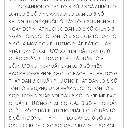
THU.COM
,
NUÔI LÔ DÀN LÔ 8 SỐ 2 NGÀY
,
NUÔI LÔ
DÀN LÔ 8 SỐ 7 NGÀY
,
NUÔI LÔ DÀN LÔ 8 SỐ
KHUNG 10 NGÀY
,
NUÔI LÔ DÀN LÔ 8 SỐ KHUNG 3
NGÀY DEP NHAT
,
NUÔI LÔ DÀN LÔ 8 SỐ KHUNG 3
NGÀY TÔI
,
NUÔI LÔ DÀN LÔ 8 SỐ.COM LÔ DÀN LÔ
8 SỐ LÀ MẤY CON
,
PHƯƠNG PHÁP BẮT CHUẨN
NHẤT DÀN 8 LÔ
,
PHƯƠNG PHÁP BẮT DÀN LÔ 8
CHẮC CHẮN
,
PHƯƠNG PHÁP BẮT DÀN LÔ 8
SỐ
,
PHƯƠNG PHÁP BẮT DÀN LÔ 8 SỐ MIỀN
BẮC
,
PHUONG PHAP CHOI LO BACH THU
,
PHƯƠNG
PHÁP DÀN 8 CHUẨN
,
PHƯƠNG PHÁP DÀN LÔ 8 SỐ
DÀN LÔ 8 SỐ
,
PHƯƠNG PHÁP NUÔI LÔ DÀN LÔ 8
SỐ
,
PHƯƠNG PHÁP SOI CẦU 8 SỐ LÔ VIP MB BAO
CHUẨN
,
PHƯƠNG PHÁP SOI CẦU 8 SỐ VIP CHUẨN
CHÍNH XÁC NHẤT
,
PHƯƠNG PHÁP SOI LÔ DÀN LÔ
8 SỐ
,
PHƯƠNG PHÁP TÍNH LÔ DÀN LÔ 8 SỐ
,
SOI
CẦU 101010 DE 10 SO
,
SOI CẦU 2107 DE 10 SO
,
SOI