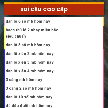
soi cầu cao cấp
dàn lô 6 số mb hôm nay
bạch thủ lô 2 nháy miền bắc
siêu chuẩn
dàn lô 8 số mb hôm nay
dàn lô xiên 2 mb hôm nay
dàn lô xiên 3 mb hôm nay
dàn lô xiên 4 mb hôm nay
3 càng mb hôm nay
3 càng 2 số mb hôm nay
dàn lô 10 số mb hôm nay
đề đầu đuôi mb hôm nay