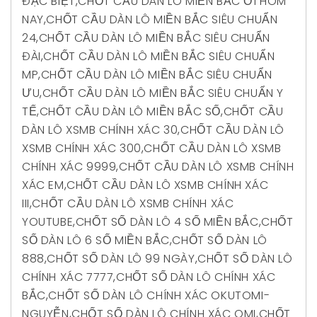
ĐẶC BIỆT
,
CHỐT CẦU DÀN LÔ MIỀN BẮC ƠI HÔM
NAY
,
CHỐT CẦU DÀN LÔ MIỀN BẮC SIÊU CHUẨN
24
,
CHỐT CẦU DÀN LÔ MIỀN BẮC SIÊU CHUẨN
ĐÀI
,
CHỐT CẦU DÀN LÔ MIỀN BẮC SIÊU CHUẨN
MP
,
CHỐT CẦU DÀN LÔ MIỀN BẮC SIÊU CHUẨN
ƯU
,
CHỐT CẦU DÀN LÔ MIỀN BẮC SIÊU CHUẨN Y
TẾ
,
CHỐT CẦU DÀN LÔ MIỀN BẮC SỐ
,
CHỐT CẦU
DÀN LÔ XSMB CHÍNH XÁC 30
,
CHỐT CẦU DÀN LÔ
XSMB CHÍNH XÁC 300
,
CHỐT CẦU DÀN LÔ XSMB
CHÍNH XÁC 9999
,
CHỐT CẦU DÀN LÔ XSMB CHÍNH
XÁC EM
,
CHỐT CẦU DÀN LÔ XSMB CHÍNH XÁC
III
,
CHỐT CẦU DÀN LÔ XSMB CHÍNH XÁC
YOUTUBE
,
CHỐT SỐ DÀN LÔ 4 SỐ MIỀN BẮC
,
CHỐT
SỐ DÀN LÔ 6 SỐ MIỀN BẮC
,
CHỐT SỐ DÀN LÔ
888
,
CHỐT SỐ DÀN LÔ 99 NGÀY
,
CHỐT SỐ DÀN LÔ
CHÍNH XÁC 7777
,
CHỐT SỐ DÀN LÔ CHÍNH XÁC
BẮC
,
CHỐT SỐ DÀN LÔ CHÍNH XÁC OKUTOMI-
NGUYỄN
,
CHỐT SỐ DÀN LÔ CHÍNH XÁC OMI
,
CHỐT