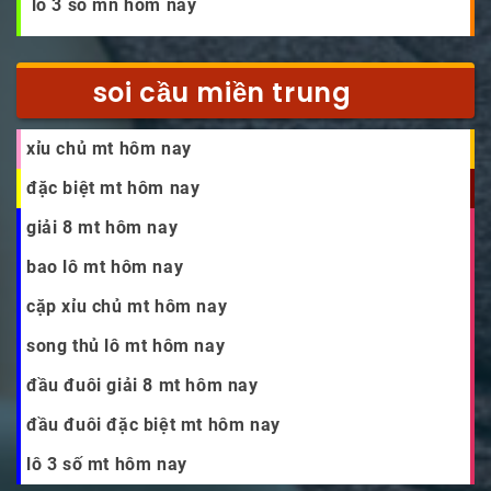
lô 3 số mn hôm nay
soi cầu miền trung
xỉu chủ mt hôm nay
đặc biệt mt hôm nay
giải 8 mt hôm nay
bao lô mt hôm nay
cặp xỉu chủ mt hôm nay
song thủ lô mt hôm nay
đầu đuôi giải 8 mt hôm nay
đầu đuôi đặc biệt mt hôm nay
lô 3 số mt hôm nay