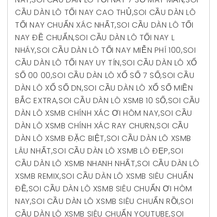
CẦU DÀN LÔ TỐI NAY CAO THỦ
,
SOI CẦU DÀN LÔ
TỐI NAY CHUẨN XÁC NHẤT
,
SOI CẦU DÀN LÔ TỐI
NAY ĐỀ CHUẨN
,
SOI CẦU DÀN LÔ TỐI NAY L
NHÁY
,
SOI CẦU DÀN LÔ TỐI NAY MIỄN PHÍ 100
,
SOI
CẦU DÀN LÔ TỐI NAY UY TÍN
,
SOI CẦU DÀN LÔ XỔ
SỐ 00 00
,
SOI CẦU DÀN LÔ XỔ SỐ 7 SỐ
,
SOI CẦU
DÀN LÔ XỔ SỐ DN
,
SOI CẦU DÀN LÔ XỔ SỐ MIỀN
BẮC EXTRA
,
SOI CẦU DÀN LÔ XSMB 10 SỐ
,
SOI CẦU
DÀN LÔ XSMB CHÍNH XÁC ƠI HÔM NAY
,
SOI CẦU
DÀN LÔ XSMB CHÍNH XÁC RAY CHURN
,
SOI CẦU
DÀN LÔ XSMB ĐẶC BIỆT
,
SOI CẦU DÀN LÔ XSMB
LÂU NHẤT
,
SOI CẦU DÀN LÔ XSMB LÔ ĐẸP
,
SOI
CẦU DÀN LÔ XSMB NHANH NHẤT
,
SOI CẦU DÀN LÔ
XSMB REMIX
,
SOI CẦU DÀN LÔ XSMB SIÊU CHUẨN
ĐỀ
,
SOI CẦU DÀN LÔ XSMB SIÊU CHUẨN ƠI HÔM
NAY
,
SOI CẦU DÀN LÔ XSMB SIÊU CHUẨN RỒI
,
SOI
CẦU DÀN LÔ XSMB SIÊU CHUẨN YOUTUBE
,
SOI