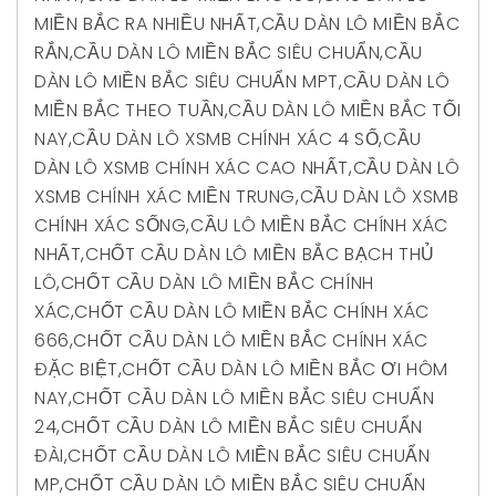
MIỀN BẮC RA NHIỀU NHẤT
,
CẦU DÀN LÔ MIỀN BẮC
RẮN
,
CẦU DÀN LÔ MIỀN BẮC SIÊU CHUẨN
,
CẦU
DÀN LÔ MIỀN BẮC SIÊU CHUẨN MPT
,
CẦU DÀN LÔ
MIỀN BẮC THEO TUẦN
,
CẦU DÀN LÔ MIỀN BẮC TỐI
NAY
,
CẦU DÀN LÔ XSMB CHÍNH XÁC 4 SỐ
,
CẦU
DÀN LÔ XSMB CHÍNH XÁC CAO NHẤT
,
CẦU DÀN LÔ
XSMB CHÍNH XÁC MIỀN TRUNG
,
CẦU DÀN LÔ XSMB
CHÍNH XÁC SỐNG
,
CẦU LÔ MIỀN BẮC CHÍNH XÁC
NHẤT
,
CHỐT CẦU DÀN LÔ MIỀN BẮC BẠCH THỦ
LÔ
,
CHỐT CẦU DÀN LÔ MIỀN BẮC CHÍNH
XÁC
,
CHỐT CẦU DÀN LÔ MIỀN BẮC CHÍNH XÁC
666
,
CHỐT CẦU DÀN LÔ MIỀN BẮC CHÍNH XÁC
ĐẶC BIỆT
,
CHỐT CẦU DÀN LÔ MIỀN BẮC ƠI HÔM
NAY
,
CHỐT CẦU DÀN LÔ MIỀN BẮC SIÊU CHUẨN
24
,
CHỐT CẦU DÀN LÔ MIỀN BẮC SIÊU CHUẨN
ĐÀI
,
CHỐT CẦU DÀN LÔ MIỀN BẮC SIÊU CHUẨN
MP
,
CHỐT CẦU DÀN LÔ MIỀN BẮC SIÊU CHUẨN