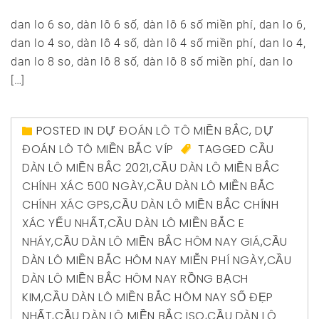
dan lo 6 so, dàn lô 6 số, dàn lô 6 số miền phí, dan lo 6,
dan lo 4 so, dàn lô 4 số, dàn lô 4 số miền phí, dan lo 4,
dan lo 8 so, dàn lô 8 số, dàn lô 8 số miền phí, dan lo
[…]
POSTED IN
DỰ ĐOÁN LÔ TÔ MIỀN BẮC
,
DỰ
ĐOÁN LÔ TÔ MIỀN BẮC VÍP
TAGGED
CẦU
DÀN LÔ MIỀN BẮC 2021
,
CẦU DÀN LÔ MIỀN BẮC
CHÍNH XÁC 500 NGÀY
,
CẦU DÀN LÔ MIỀN BẮC
CHÍNH XÁC GPS
,
CẦU DÀN LÔ MIỀN BẮC CHÍNH
XÁC YẾU NHẤT
,
CẦU DÀN LÔ MIỀN BẮC E
NHÁY
,
CẦU DÀN LÔ MIỀN BẮC HÔM NAY GIÁ
,
CẦU
DÀN LÔ MIỀN BẮC HÔM NAY MIỄN PHÍ NGÀY
,
CẦU
DÀN LÔ MIỀN BẮC HÔM NAY RỒNG BẠCH
KIM
,
CẦU DÀN LÔ MIỀN BẮC HÔM NAY SỐ ĐẸP
NHẤT
,
CẦU DÀN LÔ MIỀN BẮC ISO
,
CẦU DÀN LÔ