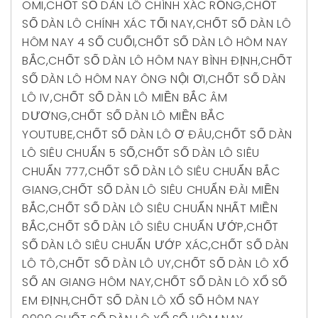
OMI
,
CHỐT SỐ DÀN LÔ CHÍNH XÁC RỒNG
,
CHỐT
SỐ DÀN LÔ CHÍNH XÁC TỐI NAY
,
CHỐT SỐ DÀN LÔ
HÔM NAY 4 SỐ CUỐI
,
CHỐT SỐ DÀN LÔ HÔM NAY
BẮC
,
CHỐT SỐ DÀN LÔ HÔM NAY BÌNH ĐỊNH
,
CHỐT
SỐ DÀN LÔ HÔM NAY ÔNG NỘI ƠI
,
CHỐT SỐ DÀN
LÔ IV
,
CHỐT SỐ DÀN LÔ MIỀN BẮC ÂM
DƯƠNG
,
CHỐT SỐ DÀN LÔ MIỀN BẮC
YOUTUBE
,
CHỐT SỐ DÀN LÔ Ơ ĐÂU
,
CHỐT SỐ DÀN
LÔ SIÊU CHUẨN 5 SỐ
,
CHỐT SỐ DÀN LÔ SIÊU
CHUẨN 777
,
CHỐT SỐ DÀN LÔ SIÊU CHUẨN BẮC
GIANG
,
CHỐT SỐ DÀN LÔ SIÊU CHUẨN ĐÀI MIỀN
BẮC
,
CHỐT SỐ DÀN LÔ SIÊU CHUẨN NHẤT MIỀN
BẮC
,
CHỐT SỐ DÀN LÔ SIÊU CHUẨN ƯỚP
,
CHỐT
SỐ DÀN LÔ SIÊU CHUẨN ƯỚP XÁC
,
CHỐT SỐ DÀN
LÔ TÔ
,
CHỐT SỐ DÀN LÔ UY
,
CHỐT SỐ DÀN LÔ XỔ
SỐ AN GIANG HÔM NAY
,
CHỐT SỐ DÀN LÔ XỔ SỐ
EM ĐỊNH
,
CHỐT SỐ DÀN LÔ XỔ SỐ HÔM NAY