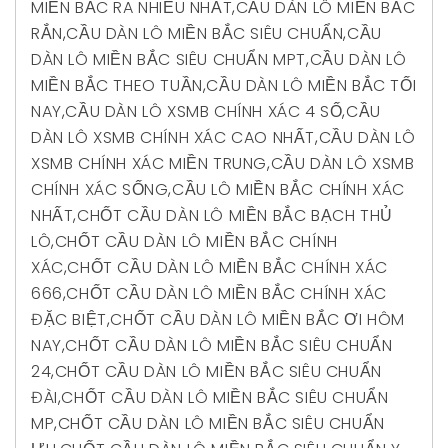
MIỀN BẮC RA NHIỀU NHẤT
,
CẦU DÀN LÔ MIỀN BẮC
RẮN
,
CẦU DÀN LÔ MIỀN BẮC SIÊU CHUẨN
,
CẦU
DÀN LÔ MIỀN BẮC SIÊU CHUẨN MPT
,
CẦU DÀN LÔ
MIỀN BẮC THEO TUẦN
,
CẦU DÀN LÔ MIỀN BẮC TỐI
NAY
,
CẦU DÀN LÔ XSMB CHÍNH XÁC 4 SỐ
,
CẦU
DÀN LÔ XSMB CHÍNH XÁC CAO NHẤT
,
CẦU DÀN LÔ
XSMB CHÍNH XÁC MIỀN TRUNG
,
CẦU DÀN LÔ XSMB
CHÍNH XÁC SỐNG
,
CẦU LÔ MIỀN BẮC CHÍNH XÁC
NHẤT
,
CHỐT CẦU DÀN LÔ MIỀN BẮC BẠCH THỦ
LÔ
,
CHỐT CẦU DÀN LÔ MIỀN BẮC CHÍNH
XÁC
,
CHỐT CẦU DÀN LÔ MIỀN BẮC CHÍNH XÁC
666
,
CHỐT CẦU DÀN LÔ MIỀN BẮC CHÍNH XÁC
ĐẶC BIỆT
,
CHỐT CẦU DÀN LÔ MIỀN BẮC ƠI HÔM
NAY
,
CHỐT CẦU DÀN LÔ MIỀN BẮC SIÊU CHUẨN
24
,
CHỐT CẦU DÀN LÔ MIỀN BẮC SIÊU CHUẨN
ĐÀI
,
CHỐT CẦU DÀN LÔ MIỀN BẮC SIÊU CHUẨN
MP
,
CHỐT CẦU DÀN LÔ MIỀN BẮC SIÊU CHUẨN