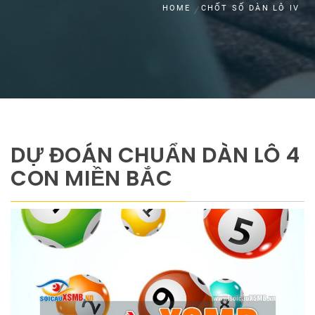
HOME
CHỐT SỐ DÀN LÔ IV
DỰ ĐOÁN CHUẨN DÀN LÔ 4
CON MIỀN BẮC