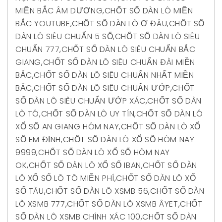
MIỀN BẮC ÂM DƯƠNG
,
CHỐT SỐ DÀN LÔ MIỀN
BẮC YOUTUBE
,
CHỐT SỐ DÀN LÔ Ơ ĐÂU
,
CHỐT SỐ
DÀN LÔ SIÊU CHUẨN 5 SỐ
,
CHỐT SỐ DÀN LÔ SIÊU
CHUẨN 777
,
CHỐT SỐ DÀN LÔ SIÊU CHUẨN BẮC
GIANG
,
CHỐT SỐ DÀN LÔ SIÊU CHUẨN ĐÀI MIỀN
BẮC
,
CHỐT SỐ DÀN LÔ SIÊU CHUẨN NHẤT MIỀN
BẮC
,
CHỐT SỐ DÀN LÔ SIÊU CHUẨN ƯỚP
,
CHỐT
SỐ DÀN LÔ SIÊU CHUẨN ƯỚP XÁC
,
CHỐT SỐ DÀN
LÔ TÔ
,
CHỐT SỐ DÀN LÔ UY TÍN
,
CHỐT SỐ DÀN LÔ
XỔ SỐ AN GIANG HÔM NAY
,
CHỐT SỐ DÀN LÔ XỔ
SỐ EM ĐỊNH
,
CHỐT SỐ DÀN LÔ XỔ SỐ HÔM NAY
9999
,
CHỐT SỐ DÀN LÔ XỔ SỐ HÔM NAY
OK
,
CHỐT SỐ DÀN LÔ XỔ SỐ IBAN
,
CHỐT SỐ DÀN
LÔ XỔ SỐ LÔ TÔ MIỄN PHÍ
,
CHỐT SỐ DÀN LÔ XỔ
SỐ TÀU
,
CHỐT SỐ DÀN LÔ XSMB 56
,
CHỐT SỐ DÀN
LÔ XSMB 777
,
CHỐT SỐ DÀN LÔ XSMB ÂYET
,
CHỐT
SỐ DÀN LÔ XSMB CHÍNH XÁC 100
,
CHỐT SỐ DÀN