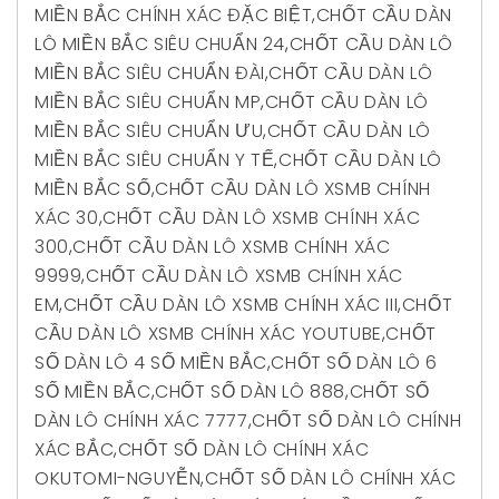
MIỀN BẮC CHÍNH XÁC ĐẶC BIỆT
,
CHỐT CẦU DÀN
LÔ MIỀN BẮC SIÊU CHUẨN 24
,
CHỐT CẦU DÀN LÔ
MIỀN BẮC SIÊU CHUẨN ĐÀI
,
CHỐT CẦU DÀN LÔ
MIỀN BẮC SIÊU CHUẨN MP
,
CHỐT CẦU DÀN LÔ
MIỀN BẮC SIÊU CHUẨN ƯU
,
CHỐT CẦU DÀN LÔ
MIỀN BẮC SIÊU CHUẨN Y TẾ
,
CHỐT CẦU DÀN LÔ
MIỀN BẮC SỐ
,
CHỐT CẦU DÀN LÔ XSMB CHÍNH
XÁC 30
,
CHỐT CẦU DÀN LÔ XSMB CHÍNH XÁC
300
,
CHỐT CẦU DÀN LÔ XSMB CHÍNH XÁC
9999
,
CHỐT CẦU DÀN LÔ XSMB CHÍNH XÁC
EM
,
CHỐT CẦU DÀN LÔ XSMB CHÍNH XÁC III
,
CHỐT
CẦU DÀN LÔ XSMB CHÍNH XÁC YOUTUBE
,
CHỐT
SỐ DÀN LÔ 4 SỐ MIỀN BẮC
,
CHỐT SỐ DÀN LÔ 6
SỐ MIỀN BẮC
,
CHỐT SỐ DÀN LÔ 888
,
CHỐT SỐ
DÀN LÔ CHÍNH XÁC 7777
,
CHỐT SỐ DÀN LÔ CHÍNH
XÁC BẮC
,
CHỐT SỐ DÀN LÔ CHÍNH XÁC
OKUTOMI-NGUYỄN
,
CHỐT SỐ DÀN LÔ CHÍNH XÁC