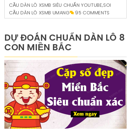
CẦU DÀN LÔ XSMB SIÊU CHUẨN YOUTUBE
,
SOI
CẦU DÀN LÔ XSMB UMANG
95 COMMENTS
DỰ ĐOÁN CHUẨN DÀN LÔ 8
CON MIỀN BẮC