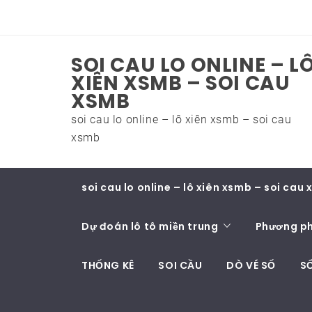
Skip
to
content
SOI CAU LO ONLINE – L
XIÊN XSMB – SOI CAU
XSMB
soi cau lo online – lô xiên xsmb – soi cau
xsmb
soi cau lo online – lô xiên xsmb – soi cau
Dự đoán lô tô miền trung
Phương ph
THỐNG KÊ
SOI CẦU
DÒ VÉ SỐ
S