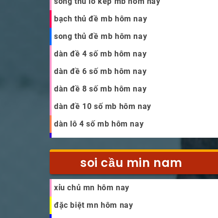
song thủ lô kép mb hôm nay
bạch thủ đề mb hôm nay
song thủ đề mb hôm nay
dàn đề 4 số mb hôm nay
dàn đề 6 số mb hôm nay
dàn đề 8 số mb hôm nay
dàn đề 10 số mb hôm nay
dàn lô 4 số mb hôm nay
soi cầu min nam
xỉu chủ mn hôm nay
đặc biệt mn hôm nay