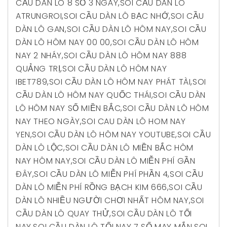
CẦU DÀN LÔ 8 SỐ 3 NGÀY
,
SOI CẦU DÀN LÔ
ATRUNGROI
,
SOI CẦU DÀN LÔ BẠC NHỚ
,
SOI CẦU
DÀN LÔ GAN
,
SOI CẦU DÀN LÔ HÔM NAY
,
SOI CẦU
DÀN LÔ HÔM NAY 00 00
,
SOI CẦU DÀN LÔ HÔM
NAY 2 NHÁY
,
SOI CẦU DÀN LÔ HÔM NAY 888
QUẢNG TRỊ
,
SOI CẦU DÀN LÔ HÔM NAY
IBET789
,
SOI CẦU DÀN LÔ HÔM NAY PHÁT TÀI
,
SOI
CẦU DÀN LÔ HÔM NAY QUỐC THÁI
,
SOI CẦU DÀN
LÔ HÔM NAY SỐ MIỀN BẮC
,
SOI CẦU DÀN LÔ HÔM
NAY THEO NGÀY
,
SOI CAU DÀN LÔ HOM NAY
YEN
,
SOI CẦU DÀN LÔ HÔM NAY YOUTUBE
,
SOI CẦU
DÀN LÔ LỘC
,
SOI CẦU DÀN LÔ MIỀN BẮC HÔM
NAY HÔM NAY
,
SOI CẦU DÀN LÔ MIỄN PHÍ GẦN
ĐÂY
,
SOI CẦU DÀN LÔ MIỄN PHÍ PHẦN 4
,
SOI CẦU
DÀN LÔ MIỄN PHÍ RỒNG BẠCH KIM 666
,
SOI CẦU
DÀN LÔ NHIỀU NGƯỜI CHƠI NHẤT HÔM NAY
,
SOI
CẦU DÀN LÔ QUAY THỬ
,
SOI CẦU DÀN LÔ TỐI
NAY
,
SOI CẦU DÀN LÔ TỐI NAY 7 SỐ MAY MẮN
,
SOI