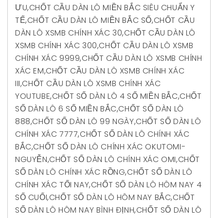
ƯU
,
CHỐT CẦU DÀN LÔ MIỀN BẮC SIÊU CHUẨN Y
TẾ
,
CHỐT CẦU DÀN LÔ MIỀN BẮC SỐ
,
CHỐT CẦU
DÀN LÔ XSMB CHÍNH XÁC 30
,
CHỐT CẦU DÀN LÔ
XSMB CHÍNH XÁC 300
,
CHỐT CẦU DÀN LÔ XSMB
CHÍNH XÁC 9999
,
CHỐT CẦU DÀN LÔ XSMB CHÍNH
XÁC EM
,
CHỐT CẦU DÀN LÔ XSMB CHÍNH XÁC
III
,
CHỐT CẦU DÀN LÔ XSMB CHÍNH XÁC
YOUTUBE
,
CHỐT SỐ DÀN LÔ 4 SỐ MIỀN BẮC
,
CHỐT
SỐ DÀN LÔ 6 SỐ MIỀN BẮC
,
CHỐT SỐ DÀN LÔ
888
,
CHỐT SỐ DÀN LÔ 99 NGÀY
,
CHỐT SỐ DÀN LÔ
CHÍNH XÁC 7777
,
CHỐT SỐ DÀN LÔ CHÍNH XÁC
BẮC
,
CHỐT SỐ DÀN LÔ CHÍNH XÁC OKUTOMI-
NGUYỄN
,
CHỐT SỐ DÀN LÔ CHÍNH XÁC OMI
,
CHỐT
SỐ DÀN LÔ CHÍNH XÁC RỒNG
,
CHỐT SỐ DÀN LÔ
CHÍNH XÁC TỐI NAY
,
CHỐT SỐ DÀN LÔ HÔM NAY 4
SỐ CUỐI
,
CHỐT SỐ DÀN LÔ HÔM NAY BẮC
,
CHỐT
SỐ DÀN LÔ HÔM NAY BÌNH ĐỊNH
,
CHỐT SỐ DÀN LÔ