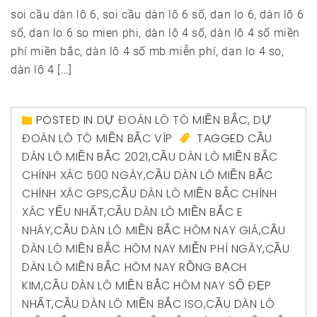
soi cầu dàn lô 6, soi cầu dàn lô 6 số, dan lo 6, dàn lô 6
số, dan lo 6 so mien phi, dàn lô 4 số, dàn lô 4 số miền
phí miền bắc, dàn lô 4 số mb miễn phí, dan lo 4 so,
dàn lô 4 […]
POSTED IN
DỰ ĐOÁN LÔ TÔ MIỀN BẮC
,
DỰ
ĐOÁN LÔ TÔ MIỀN BẮC VÍP
TAGGED
CẦU
DÀN LÔ MIỀN BẮC 2021
,
CẦU DÀN LÔ MIỀN BẮC
CHÍNH XÁC 500 NGÀY
,
CẦU DÀN LÔ MIỀN BẮC
CHÍNH XÁC GPS
,
CẦU DÀN LÔ MIỀN BẮC CHÍNH
XÁC YẾU NHẤT
,
CẦU DÀN LÔ MIỀN BẮC E
NHÁY
,
CẦU DÀN LÔ MIỀN BẮC HÔM NAY GIÁ
,
CẦU
DÀN LÔ MIỀN BẮC HÔM NAY MIỄN PHÍ NGÀY
,
CẦU
DÀN LÔ MIỀN BẮC HÔM NAY RỒNG BẠCH
KIM
,
CẦU DÀN LÔ MIỀN BẮC HÔM NAY SỐ ĐẸP
NHẤT
,
CẦU DÀN LÔ MIỀN BẮC ISO
,
CẦU DÀN LÔ