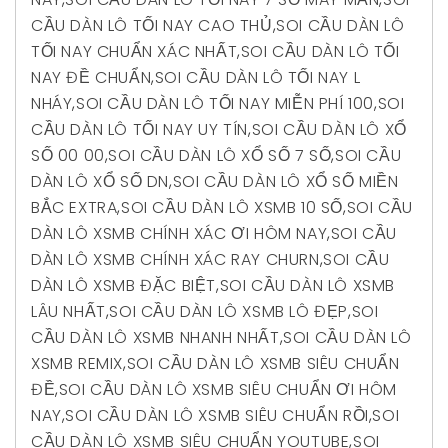
CẦU DÀN LÔ TỐI NAY CAO THỦ
,
SOI CẦU DÀN LÔ
TỐI NAY CHUẨN XÁC NHẤT
,
SOI CẦU DÀN LÔ TỐI
NAY ĐỀ CHUẨN
,
SOI CẦU DÀN LÔ TỐI NAY L
NHÁY
,
SOI CẦU DÀN LÔ TỐI NAY MIỄN PHÍ 100
,
SOI
CẦU DÀN LÔ TỐI NAY UY TÍN
,
SOI CẦU DÀN LÔ XỔ
SỐ 00 00
,
SOI CẦU DÀN LÔ XỔ SỐ 7 SỐ
,
SOI CẦU
DÀN LÔ XỔ SỐ DN
,
SOI CẦU DÀN LÔ XỔ SỐ MIỀN
BẮC EXTRA
,
SOI CẦU DÀN LÔ XSMB 10 SỐ
,
SOI CẦU
DÀN LÔ XSMB CHÍNH XÁC ƠI HÔM NAY
,
SOI CẦU
DÀN LÔ XSMB CHÍNH XÁC RAY CHURN
,
SOI CẦU
DÀN LÔ XSMB ĐẶC BIỆT
,
SOI CẦU DÀN LÔ XSMB
LÂU NHẤT
,
SOI CẦU DÀN LÔ XSMB LÔ ĐẸP
,
SOI
CẦU DÀN LÔ XSMB NHANH NHẤT
,
SOI CẦU DÀN LÔ
XSMB REMIX
,
SOI CẦU DÀN LÔ XSMB SIÊU CHUẨN
ĐỀ
,
SOI CẦU DÀN LÔ XSMB SIÊU CHUẨN ƠI HÔM
NAY
,
SOI CẦU DÀN LÔ XSMB SIÊU CHUẨN RỒI
,
SOI
CẦU DÀN LÔ XSMB SIÊU CHUẨN YOUTUBE
,
SOI