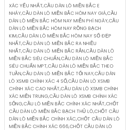
XÁC YẾU NHẤT
,
CẦU DÀN LÔ MIỀN BẮC E
NHÁY
,
CẦU DÀN LÔ MIỀN BẮC HÔM NAY GIÁ
,
CẦU
DÀN LÔ MIỀN BẮC HÔM NAY MIỄN PHÍ NGÀY
,
CẦU
DÀN LÔ MIỀN BẮC HÔM NAY RỒNG BẠCH
KIM
,
CẦU DÀN LÔ MIỀN BẮC HÔM NAY SỐ ĐẸP
NHẤT
,
CẦU DÀN LÔ MIỀN BẮC RA NHIỀU
NHẤT
,
CẦU DÀN LÔ MIỀN BẮC RẮN
,
CẦU DÀN LÔ
MIỀN BẮC SIÊU CHUẨN
,
CẦU DÀN LÔ MIỀN BẮC
SIÊU CHUẨN MPT
,
CẦU DÀN LÔ MIỀN BẮC THEO
TUẦN
,
CẦU DÀN LÔ MIỀN BẮC TỐI NAY
,
CẦU DÀN
LÔ XSMB CHÍNH XÁC 4 SỐ
,
CẦU DÀN LÔ XSMB
CHÍNH XÁC CAO NHẤT
,
CẦU DÀN LÔ XSMB CHÍNH
XÁC MIỀN TRUNG
,
CẦU DÀN LÔ XSMB CHÍNH XÁC
SỐNG
,
CẦU LÔ MIỀN BẮC CHÍNH XÁC NHẤT
,
CHỐT
CẦU DÀN LÔ MIỀN BẮC BẠCH THỦ LÔ
,
CHỐT CẦU
DÀN LÔ MIỀN BẮC CHÍNH XÁC
,
CHỐT CẦU DÀN LÔ
MIỀN BẮC CHÍNH XÁC 666
,
CHỐT CẦU DÀN LÔ