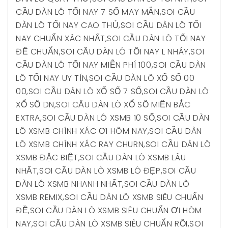
CẦU DÀN LÔ TỐI NAY 7 SỐ MAY MẮN
,
SOI CẦU
DÀN LÔ TỐI NAY CAO THỦ
,
SOI CẦU DÀN LÔ TỐI
NAY CHUẨN XÁC NHẤT
,
SOI CẦU DÀN LÔ TỐI NAY
ĐỀ CHUẨN
,
SOI CẦU DÀN LÔ TỐI NAY L NHÁY
,
SOI
CẦU DÀN LÔ TỐI NAY MIỄN PHÍ 100
,
SOI CẦU DÀN
LÔ TỐI NAY UY TÍN
,
SOI CẦU DÀN LÔ XỔ SỐ 00
00
,
SOI CẦU DÀN LÔ XỔ SỐ 7 SỐ
,
SOI CẦU DÀN LÔ
XỔ SỐ DN
,
SOI CẦU DÀN LÔ XỔ SỐ MIỀN BẮC
EXTRA
,
SOI CẦU DÀN LÔ XSMB 10 SỐ
,
SOI CẦU DÀN
LÔ XSMB CHÍNH XÁC ƠI HÔM NAY
,
SOI CẦU DÀN
LÔ XSMB CHÍNH XÁC RAY CHURN
,
SOI CẦU DÀN LÔ
XSMB ĐẶC BIỆT
,
SOI CẦU DÀN LÔ XSMB LÂU
NHẤT
,
SOI CẦU DÀN LÔ XSMB LÔ ĐẸP
,
SOI CẦU
DÀN LÔ XSMB NHANH NHẤT
,
SOI CẦU DÀN LÔ
XSMB REMIX
,
SOI CẦU DÀN LÔ XSMB SIÊU CHUẨN
ĐỀ
,
SOI CẦU DÀN LÔ XSMB SIÊU CHUẨN ƠI HÔM
NAY
,
SOI CẦU DÀN LÔ XSMB SIÊU CHUẨN RỒI
,
SOI