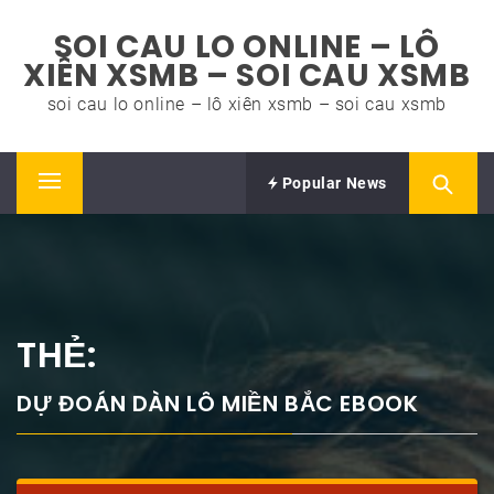
Skip
SOI CAU LO ONLINE – LÔ
to
XIÊN XSMB – SOI CAU XSMB
content
soi cau lo online – lô xiên xsmb – soi cau xsmb
Popular News
Primary
Menu
THẺ:
DỰ ĐOÁN DÀN LÔ MIỀN BẮC EBOOK