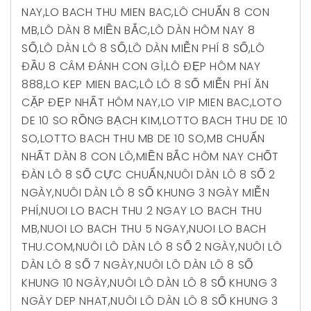
NAY
,
LO BACH THU MIEN BAC
,
LÔ CHUẨN 8 CON
MB
,
LÔ DÀN 8 MIỀN BẮC
,
LÔ DÀN HÔM NAY 8
SỐ
,
LÔ DÀN LÔ 8 SỐ
,
LÔ DÀN MIỄN PHÍ 8 SỐ
,
LÔ
ĐẦU 8 CÂM ĐÁNH CON GÌ
,
LÔ ĐẸP HÔM NAY
888
,
LO KEP MIEN BAC
,
LÔ LÔ 8 SỐ MIỄN PHÍ ĂN
CẶP ĐẸP NHẤT HÔM NAY
,
LO VIP MIEN BAC
,
LOTO
DE 10 SO RỒNG BẠCH KIM
,
LOTTO BACH THU DE 10
SO
,
LOTTO BACH THU MB DE 10 SO
,
MB CHUẨN
NHẤT DÀN 8 CON LÔ
,
MIỀN BẮC HÔM NAY CHỐT
ĐÀN LÔ 8 SỐ CỰC CHUẨN
,
NUÔI DÀN LÔ 8 SỐ 2
NGÀY
,
NUÔI DÀN LÔ 8 SỐ KHUNG 3 NGÀY MIỄN
PHÍ
,
NUOI LO BACH THU 2 NGAY LO BACH THU
MB
,
NUOI LO BACH THU 5 NGAY
,
NUOI LO BACH
THU.COM
,
NUÔI LÔ DÀN LÔ 8 SỐ 2 NGÀY
,
NUÔI LÔ
DÀN LÔ 8 SỐ 7 NGÀY
,
NUÔI LÔ DÀN LÔ 8 SỐ
KHUNG 10 NGÀY
,
NUÔI LÔ DÀN LÔ 8 SỐ KHUNG 3
NGÀY DEP NHAT
,
NUÔI LÔ DÀN LÔ 8 SỐ KHUNG 3