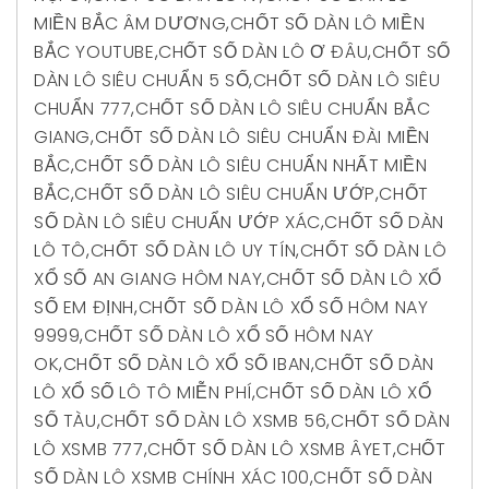
MIỀN BẮC ÂM DƯƠNG
,
CHỐT SỐ DÀN LÔ MIỀN
BẮC YOUTUBE
,
CHỐT SỐ DÀN LÔ Ơ ĐÂU
,
CHỐT SỐ
DÀN LÔ SIÊU CHUẨN 5 SỐ
,
CHỐT SỐ DÀN LÔ SIÊU
CHUẨN 777
,
CHỐT SỐ DÀN LÔ SIÊU CHUẨN BẮC
GIANG
,
CHỐT SỐ DÀN LÔ SIÊU CHUẨN ĐÀI MIỀN
BẮC
,
CHỐT SỐ DÀN LÔ SIÊU CHUẨN NHẤT MIỀN
BẮC
,
CHỐT SỐ DÀN LÔ SIÊU CHUẨN ƯỚP
,
CHỐT
SỐ DÀN LÔ SIÊU CHUẨN ƯỚP XÁC
,
CHỐT SỐ DÀN
LÔ TÔ
,
CHỐT SỐ DÀN LÔ UY TÍN
,
CHỐT SỐ DÀN LÔ
XỔ SỐ AN GIANG HÔM NAY
,
CHỐT SỐ DÀN LÔ XỔ
SỐ EM ĐỊNH
,
CHỐT SỐ DÀN LÔ XỔ SỐ HÔM NAY
9999
,
CHỐT SỐ DÀN LÔ XỔ SỐ HÔM NAY
OK
,
CHỐT SỐ DÀN LÔ XỔ SỐ IBAN
,
CHỐT SỐ DÀN
LÔ XỔ SỐ LÔ TÔ MIỄN PHÍ
,
CHỐT SỐ DÀN LÔ XỔ
SỐ TÀU
,
CHỐT SỐ DÀN LÔ XSMB 56
,
CHỐT SỐ DÀN
LÔ XSMB 777
,
CHỐT SỐ DÀN LÔ XSMB ÂYET
,
CHỐT
SỐ DÀN LÔ XSMB CHÍNH XÁC 100
,
CHỐT SỐ DÀN