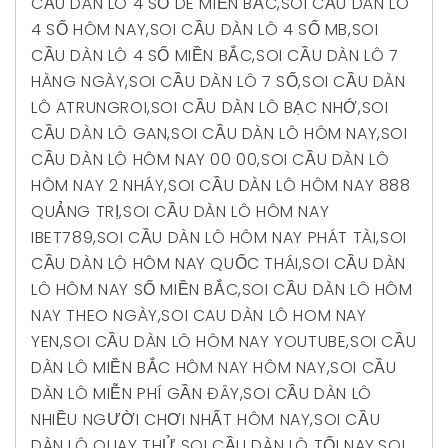
CẦU DÀN LÔ 4 SỐ DE MIỀN BẮC
,
SOI CẦU DÀN LÔ
4 SỐ HÔM NAY
,
SOI CẦU DÀN LÔ 4 SỐ MB
,
SOI
CẦU DÀN LÔ 4 SỐ MIỀN BẮC
,
SOI CẦU DÀN LÔ 7
HÀNG NGÀY
,
SOI CẦU DÀN LÔ 7 SỐ
,
SOI CẦU DÀN
LÔ ATRUNGROI
,
SOI CẦU DÀN LÔ BẠC NHỚ
,
SOI
CẦU DÀN LÔ GAN
,
SOI CẦU DÀN LÔ HÔM NAY
,
SOI
CẦU DÀN LÔ HÔM NAY 00 00
,
SOI CẦU DÀN LÔ
HÔM NAY 2 NHÁY
,
SOI CẦU DÀN LÔ HÔM NAY 888
QUẢNG TRỊ
,
SOI CẦU DÀN LÔ HÔM NAY
IBET789
,
SOI CẦU DÀN LÔ HÔM NAY PHÁT TÀI
,
SOI
CẦU DÀN LÔ HÔM NAY QUỐC THÁI
,
SOI CẦU DÀN
LÔ HÔM NAY SỐ MIỀN BẮC
,
SOI CẦU DÀN LÔ HÔM
NAY THEO NGÀY
,
SOI CAU DÀN LÔ HOM NAY
YEN
,
SOI CẦU DÀN LÔ HÔM NAY YOUTUBE
,
SOI CẦU
DÀN LÔ MIỀN BẮC HÔM NAY HÔM NAY
,
SOI CẦU
DÀN LÔ MIỄN PHÍ GẦN ĐÂY
,
SOI CẦU DÀN LÔ
NHIỀU NGƯỜI CHƠI NHẤT HÔM NAY
,
SOI CẦU
DÀN LÔ QUAY THỬ
,
SOI CẦU DÀN LÔ TỐI NAY
,
SOI