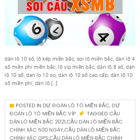
dàn lô 10 số, lô kép miền bắc, soi lô miền bắc, dàn lô 4
số miền phí miền bắc, lô vip miền bắc, dàn lô 8 số, dàn
lô 10 số, dan lo 10 so, dàn lô 10 số cao cấp, dàn lô 10
số miền phí, dàn lô […]
POSTED IN
DỰ ĐOÁN LÔ TÔ MIỀN BẮC
,
DỰ
ĐOÁN LÔ TÔ MIỀN BẮC VÍP
TAGGED
CẦU
DÀN LÔ MIỀN BẮC 2021
,
CẦU DÀN LÔ MIỀN BẮC
CHÍNH XÁC 500 NGÀY
,
CẦU DÀN LÔ MIỀN BẮC
CHÍNH XÁC GPS
,
CẦU DÀN LÔ MIỀN BẮC CHÍNH