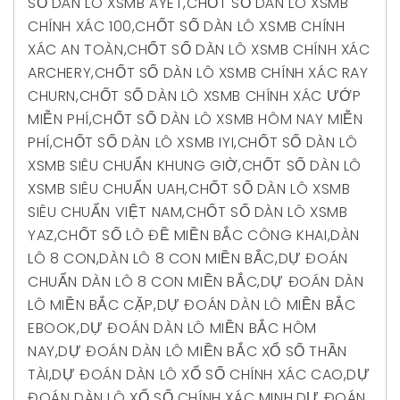
SỐ DÀN LÔ XSMB ÂYET
,
CHỐT SỐ DÀN LÔ XSMB
CHÍNH XÁC 100
,
CHỐT SỐ DÀN LÔ XSMB CHÍNH
XÁC AN TOÀN
,
CHỐT SỐ DÀN LÔ XSMB CHÍNH XÁC
ARCHERY
,
CHỐT SỐ DÀN LÔ XSMB CHÍNH XÁC RAY
CHURN
,
CHỐT SỐ DÀN LÔ XSMB CHÍNH XÁC ƯỚP
MIỄN PHÍ
,
CHỐT SỐ DÀN LÔ XSMB HÔM NAY MIỄN
PHÍ
,
CHỐT SỐ DÀN LÔ XSMB IYI
,
CHỐT SỐ DÀN LÔ
XSMB SIÊU CHUẨN KHUNG GIỜ
,
CHỐT SỐ DÀN LÔ
XSMB SIÊU CHUẨN UAH
,
CHỐT SỐ DÀN LÔ XSMB
SIÊU CHUẨN VIỆT NAM
,
CHỐT SỐ DÀN LÔ XSMB
YAZ
,
CHỐT SỐ LÔ ĐỀ MIỀN BẮC CÔNG KHAI
,
DÀN
LÔ 8 CON
,
DÀN LÔ 8 CON MIỀN BẮC
,
DỰ ĐOÁN
CHUẨN DÀN LÔ 8 CON MIỀN BẮC
,
DỰ ĐOÁN DÀN
LÔ MIỀN BẮC CẶP
,
DỰ ĐOÁN DÀN LÔ MIỀN BẮC
EBOOK
,
DỰ ĐOÁN DÀN LÔ MIỀN BẮC HÔM
NAY
,
DỰ ĐOÁN DÀN LÔ MIỀN BẮC XỔ SỐ THẦN
TÀI
,
DỰ ĐOÁN DÀN LÔ XỔ SỐ CHÍNH XÁC CAO
,
DỰ
ĐOÁN DÀN LÔ XỔ SỐ CHÍNH XÁC MINH
,
DỰ ĐOÁN