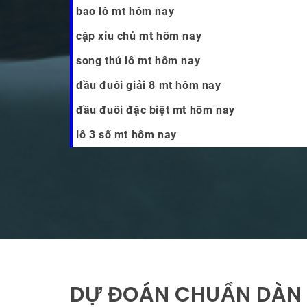
bao lô mt hôm nay
cặp xỉu chủ mt hôm nay
song thủ lô mt hôm nay
đầu đuôi giải 8 mt hôm nay
đầu đuôi đặc biệt mt hôm nay
lô 3 số mt hôm nay
DỰ ĐOÁN CHUẨN DÀN 