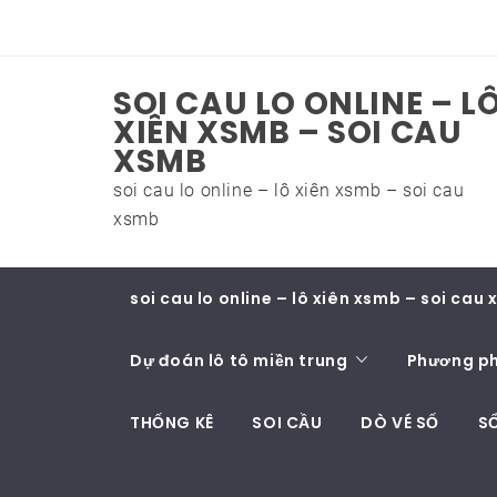
Skip
to
content
SOI CAU LO ONLINE – L
XIÊN XSMB – SOI CAU
XSMB
soi cau lo online – lô xiên xsmb – soi cau
xsmb
soi cau lo online – lô xiên xsmb – soi cau
Dự đoán lô tô miền trung
Phương ph
THỐNG KÊ
SOI CẦU
DÒ VÉ SỐ
S