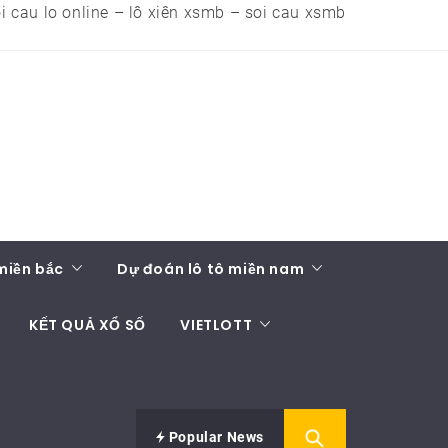
i cau lo online – lô xiên xsmb – soi cau xsmb
miền bắc
Dự đoán lô tô miền nam
KẾT QUẢ XỔ SỐ
VIETLOTT
Popular News