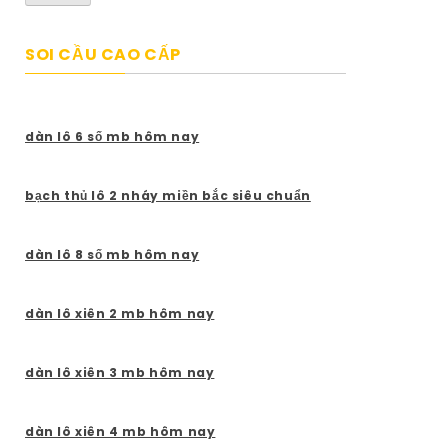
SOI CẦU CAO CẤP
dàn lô 6 số mb hôm nay
bạch thủ lô 2 nháy miền bắc siêu chuẩn
dàn lô 8 số mb hôm nay
dàn lô xiên 2 mb hôm nay
dàn lô xiên 3 mb hôm nay
dàn lô xiên 4 mb hôm nay