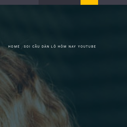
HOME
SOI CẦU DÀN LÔ HÔM NAY YOUTUBE