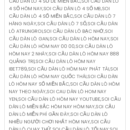
CẦU DÀN LÔ 4 SỐ DE MIỀN BẮC
,
SOI CẦU DÀN LÔ
4 SỐ HÔM NAY
,
SOI CẦU DÀN LÔ 4 SỐ MB
,
SOI
CẦU DÀN LÔ 4 SỐ MIỀN BẮC
,
SOI CẦU DÀN LÔ 7
HÀNG NGÀY
,
SOI CẦU DÀN LÔ 7 SỐ
,
SOI CẦU DÀN
LÔ ATRUNGROI
,
SOI CẦU DÀN LÔ BẠC NHỚ
,
SOI
CẦU DÀN LÔ GAN
,
SOI CẦU DÀN LÔ HÔM NAY
,
SOI
CẦU DÀN LÔ HÔM NAY 00 00
,
SOI CẦU DÀN LÔ
HÔM NAY 2 NHÁY
,
SOI CẦU DÀN LÔ HÔM NAY 888
QUẢNG TRỊ
,
SOI CẦU DÀN LÔ HÔM NAY
IBET789
,
SOI CẦU DÀN LÔ HÔM NAY PHÁT TÀI
,
SOI
CẦU DÀN LÔ HÔM NAY QUỐC THÁI
,
SOI CẦU DÀN
LÔ HÔM NAY SỐ MIỀN BẮC
,
SOI CẦU DÀN LÔ HÔM
NAY THEO NGÀY
,
SOI CAU DÀN LÔ HOM NAY
YEN
,
SOI CẦU DÀN LÔ HÔM NAY YOUTUBE
,
SOI CẦU
DÀN LÔ MIỀN BẮC HÔM NAY HÔM NAY
,
SOI CẦU
DÀN LÔ MIỄN PHÍ GẦN ĐÂY
,
SOI CẦU DÀN LÔ
NHIỀU NGƯỜI CHƠI NHẤT HÔM NAY
,
SOI CẦU
DÀN LÔ QUAY THỬ
,
SOI CẦU DÀN LÔ TỐI NAY
,
SOI