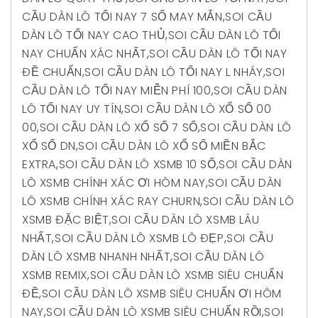
CẦU DÀN LÔ TỐI NAY 7 SỐ MAY MẮN
,
SOI CẦU
DÀN LÔ TỐI NAY CAO THỦ
,
SOI CẦU DÀN LÔ TỐI
NAY CHUẨN XÁC NHẤT
,
SOI CẦU DÀN LÔ TỐI NAY
ĐỀ CHUẨN
,
SOI CẦU DÀN LÔ TỐI NAY L NHÁY
,
SOI
CẦU DÀN LÔ TỐI NAY MIỄN PHÍ 100
,
SOI CẦU DÀN
LÔ TỐI NAY UY TÍN
,
SOI CẦU DÀN LÔ XỔ SỐ 00
00
,
SOI CẦU DÀN LÔ XỔ SỐ 7 SỐ
,
SOI CẦU DÀN LÔ
XỔ SỐ DN
,
SOI CẦU DÀN LÔ XỔ SỐ MIỀN BẮC
EXTRA
,
SOI CẦU DÀN LÔ XSMB 10 SỐ
,
SOI CẦU DÀN
LÔ XSMB CHÍNH XÁC ƠI HÔM NAY
,
SOI CẦU DÀN
LÔ XSMB CHÍNH XÁC RAY CHURN
,
SOI CẦU DÀN LÔ
XSMB ĐẶC BIỆT
,
SOI CẦU DÀN LÔ XSMB LÂU
NHẤT
,
SOI CẦU DÀN LÔ XSMB LÔ ĐẸP
,
SOI CẦU
DÀN LÔ XSMB NHANH NHẤT
,
SOI CẦU DÀN LÔ
XSMB REMIX
,
SOI CẦU DÀN LÔ XSMB SIÊU CHUẨN
ĐỀ
,
SOI CẦU DÀN LÔ XSMB SIÊU CHUẨN ƠI HÔM
NAY
,
SOI CẦU DÀN LÔ XSMB SIÊU CHUẨN RỒI
,
SOI