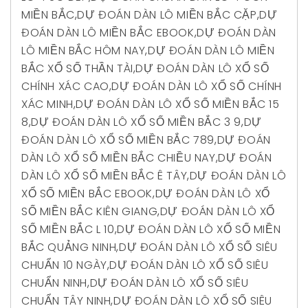
MIỀN BẮC
,
DỰ ĐOÁN DÀN LÔ MIỀN BẮC CẶP
,
DỰ
ĐOÁN DÀN LÔ MIỀN BẮC EBOOK
,
DỰ ĐOÁN DÀN
LÔ MIỀN BẮC HÔM NAY
,
DỰ ĐOÁN DÀN LÔ MIỀN
BẮC XỔ SỐ THẦN TÀI
,
DỰ ĐOÁN DÀN LÔ XỔ SỐ
CHÍNH XÁC CAO
,
DỰ ĐOÁN DÀN LÔ XỔ SỐ CHÍNH
XÁC MINH
,
DỰ ĐOÁN DÀN LÔ XỔ SỐ MIỀN BẮC 15
8
,
DỰ ĐOÁN DÀN LÔ XỔ SỐ MIỀN BẮC 3 9
,
DỰ
ĐOÁN DÀN LÔ XỔ SỐ MIỀN BẮC 789
,
DỰ ĐOÁN
DÀN LÔ XỔ SỐ MIỀN BẮC CHIỀU NAY
,
DỰ ĐOÁN
DÀN LÔ XỔ SỐ MIỀN BẮC Ê TÂY
,
DỰ ĐOÁN DÀN LÔ
XỔ SỐ MIỀN BẮC EBOOK
,
DỰ ĐOÁN DÀN LÔ XỔ
SỐ MIỀN BẮC KIÊN GIANG
,
DỰ ĐOÁN DÀN LÔ XỔ
SỐ MIỀN BẮC L 10
,
DỰ ĐOÁN DÀN LÔ XỔ SỐ MIỀN
BẮC QUẢNG NINH
,
DỰ ĐOÁN DÀN LÔ XỔ SỐ SIÊU
CHUẨN 10 NGÀY
,
DỰ ĐOÁN DÀN LÔ XỔ SỐ SIÊU
CHUẨN NINH
,
DỰ ĐOÁN DÀN LÔ XỔ SỐ SIÊU
CHUẨN TÂY NINH
,
DỰ ĐOÁN DÀN LÔ XỔ SỐ SIÊU