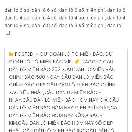
dan lo 6 so, dàn lô 6 số, dàn lô 6 số miền phí, dan lo 6,
dan lo 4 so, dàn lô 4 số, dàn lô 4 số miền phí, dan lo 4,
dan lo 8 so, dàn lô 8 số, dàn lô 8 số miền phí, dan lo
[…]
POSTED IN
DỰ ĐOÁN LÔ TÔ MIỀN BẮC
,
DỰ
ĐOÁN LÔ TÔ MIỀN BẮC VÍP
TAGGED
CẦU
DÀN LÔ MIỀN BẮC 2021
,
CẦU DÀN LÔ MIỀN BẮC
CHÍNH XÁC 500 NGÀY
,
CẦU DÀN LÔ MIỀN BẮC
CHÍNH XÁC GPS
,
CẦU DÀN LÔ MIỀN BẮC CHÍNH
XÁC YẾU NHẤT
,
CẦU DÀN LÔ MIỀN BẮC E
NHÁY
,
CẦU DÀN LÔ MIỀN BẮC HÔM NAY GIÁ
,
CẦU
DÀN LÔ MIỀN BẮC HÔM NAY MIỄN PHÍ NGÀY
,
CẦU
DÀN LÔ MIỀN BẮC HÔM NAY RỒNG BẠCH
KIM
,
CẦU DÀN LÔ MIỀN BẮC HÔM NAY SỐ ĐẸP
NHẤT
,
CẦU DÀN LÔ MIỀN BẮC ISO
,
CẦU DÀN LÔ