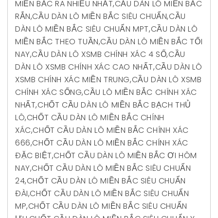
MIỀN BẮC RA NHIỀU NHẤT
,
CẦU DÀN LÔ MIỀN BẮC
RẮN
,
CẦU DÀN LÔ MIỀN BẮC SIÊU CHUẨN
,
CẦU
DÀN LÔ MIỀN BẮC SIÊU CHUẨN MPT
,
CẦU DÀN LÔ
MIỀN BẮC THEO TUẦN
,
CẦU DÀN LÔ MIỀN BẮC TỐI
NAY
,
CẦU DÀN LÔ XSMB CHÍNH XÁC 4 SỐ
,
CẦU
DÀN LÔ XSMB CHÍNH XÁC CAO NHẤT
,
CẦU DÀN LÔ
XSMB CHÍNH XÁC MIỀN TRUNG
,
CẦU DÀN LÔ XSMB
CHÍNH XÁC SỐNG
,
CẦU LÔ MIỀN BẮC CHÍNH XÁC
NHẤT
,
CHỐT CẦU DÀN LÔ MIỀN BẮC BẠCH THỦ
LÔ
,
CHỐT CẦU DÀN LÔ MIỀN BẮC CHÍNH
XÁC
,
CHỐT CẦU DÀN LÔ MIỀN BẮC CHÍNH XÁC
666
,
CHỐT CẦU DÀN LÔ MIỀN BẮC CHÍNH XÁC
ĐẶC BIỆT
,
CHỐT CẦU DÀN LÔ MIỀN BẮC ƠI HÔM
NAY
,
CHỐT CẦU DÀN LÔ MIỀN BẮC SIÊU CHUẨN
24
,
CHỐT CẦU DÀN LÔ MIỀN BẮC SIÊU CHUẨN
ĐÀI
,
CHỐT CẦU DÀN LÔ MIỀN BẮC SIÊU CHUẨN
MP
,
CHỐT CẦU DÀN LÔ MIỀN BẮC SIÊU CHUẨN