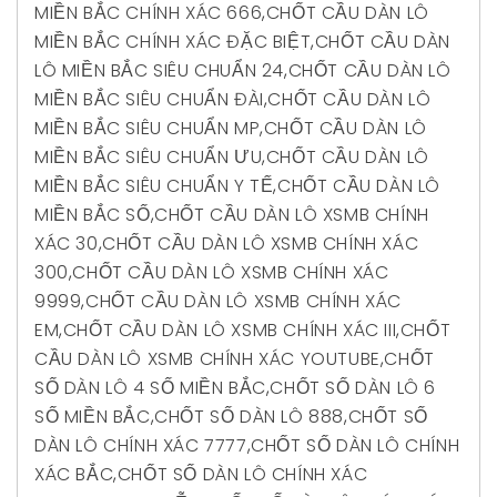
MIỀN BẮC CHÍNH XÁC 666
,
CHỐT CẦU DÀN LÔ
MIỀN BẮC CHÍNH XÁC ĐẶC BIỆT
,
CHỐT CẦU DÀN
LÔ MIỀN BẮC SIÊU CHUẨN 24
,
CHỐT CẦU DÀN LÔ
MIỀN BẮC SIÊU CHUẨN ĐÀI
,
CHỐT CẦU DÀN LÔ
MIỀN BẮC SIÊU CHUẨN MP
,
CHỐT CẦU DÀN LÔ
MIỀN BẮC SIÊU CHUẨN ƯU
,
CHỐT CẦU DÀN LÔ
MIỀN BẮC SIÊU CHUẨN Y TẾ
,
CHỐT CẦU DÀN LÔ
MIỀN BẮC SỐ
,
CHỐT CẦU DÀN LÔ XSMB CHÍNH
XÁC 30
,
CHỐT CẦU DÀN LÔ XSMB CHÍNH XÁC
300
,
CHỐT CẦU DÀN LÔ XSMB CHÍNH XÁC
9999
,
CHỐT CẦU DÀN LÔ XSMB CHÍNH XÁC
EM
,
CHỐT CẦU DÀN LÔ XSMB CHÍNH XÁC III
,
CHỐT
CẦU DÀN LÔ XSMB CHÍNH XÁC YOUTUBE
,
CHỐT
SỐ DÀN LÔ 4 SỐ MIỀN BẮC
,
CHỐT SỐ DÀN LÔ 6
SỐ MIỀN BẮC
,
CHỐT SỐ DÀN LÔ 888
,
CHỐT SỐ
DÀN LÔ CHÍNH XÁC 7777
,
CHỐT SỐ DÀN LÔ CHÍNH
XÁC BẮC
,
CHỐT SỐ DÀN LÔ CHÍNH XÁC