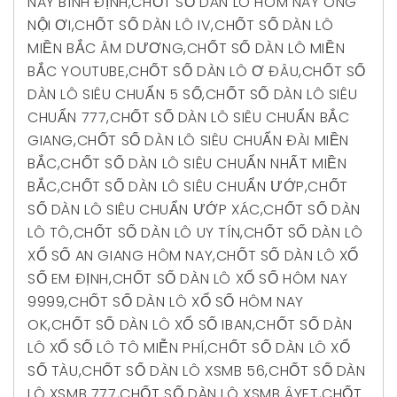
NAY BÌNH ĐỊNH
,
CHỐT SỐ DÀN LÔ HÔM NAY ÔNG
NỘI ƠI
,
CHỐT SỐ DÀN LÔ IV
,
CHỐT SỐ DÀN LÔ
MIỀN BẮC ÂM DƯƠNG
,
CHỐT SỐ DÀN LÔ MIỀN
BẮC YOUTUBE
,
CHỐT SỐ DÀN LÔ Ơ ĐÂU
,
CHỐT SỐ
DÀN LÔ SIÊU CHUẨN 5 SỐ
,
CHỐT SỐ DÀN LÔ SIÊU
CHUẨN 777
,
CHỐT SỐ DÀN LÔ SIÊU CHUẨN BẮC
GIANG
,
CHỐT SỐ DÀN LÔ SIÊU CHUẨN ĐÀI MIỀN
BẮC
,
CHỐT SỐ DÀN LÔ SIÊU CHUẨN NHẤT MIỀN
BẮC
,
CHỐT SỐ DÀN LÔ SIÊU CHUẨN ƯỚP
,
CHỐT
SỐ DÀN LÔ SIÊU CHUẨN ƯỚP XÁC
,
CHỐT SỐ DÀN
LÔ TÔ
,
CHỐT SỐ DÀN LÔ UY TÍN
,
CHỐT SỐ DÀN LÔ
XỔ SỐ AN GIANG HÔM NAY
,
CHỐT SỐ DÀN LÔ XỔ
SỐ EM ĐỊNH
,
CHỐT SỐ DÀN LÔ XỔ SỐ HÔM NAY
9999
,
CHỐT SỐ DÀN LÔ XỔ SỐ HÔM NAY
OK
,
CHỐT SỐ DÀN LÔ XỔ SỐ IBAN
,
CHỐT SỐ DÀN
LÔ XỔ SỐ LÔ TÔ MIỄN PHÍ
,
CHỐT SỐ DÀN LÔ XỔ
SỐ TÀU
,
CHỐT SỐ DÀN LÔ XSMB 56
,
CHỐT SỐ DÀN
LÔ XSMB 777
,
CHỐT SỐ DÀN LÔ XSMB ÂYET
,
CHỐT