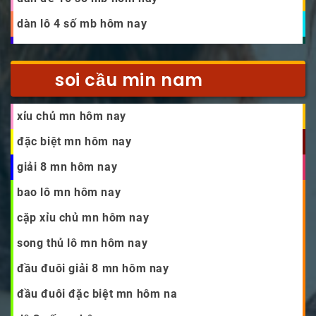
dàn lô 4 số mb hôm nay
soi cầu min nam
xỉu chủ mn hôm nay
đặc biệt mn hôm nay
giải 8 mn hôm nay
bao lô mn hôm nay
cặp xỉu chủ mn hôm nay
song thủ lô mn hôm nay
đầu đuôi giải 8 mn hôm nay
đầu đuôi đặc biệt mn hôm na