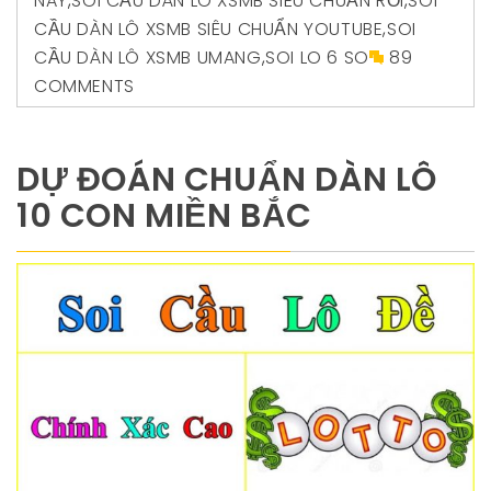
NAY
,
SOI CẦU DÀN LÔ XSMB SIÊU CHUẨN RỒI
,
SOI
CẦU DÀN LÔ XSMB SIÊU CHUẨN YOUTUBE
,
SOI
CẦU DÀN LÔ XSMB UMANG
,
SOI LO 6 SO
89
COMMENTS
DỰ ĐOÁN CHUẨN DÀN LÔ
10 CON MIỀN BẮC