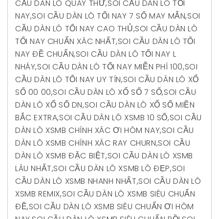
CẦU DÀN LÔ QUAY THỬ
,
SOI CẦU DÀN LÔ TỐI
NAY
,
SOI CẦU DÀN LÔ TỐI NAY 7 SỐ MAY MẮN
,
SOI
CẦU DÀN LÔ TỐI NAY CAO THỦ
,
SOI CẦU DÀN LÔ
TỐI NAY CHUẨN XÁC NHẤT
,
SOI CẦU DÀN LÔ TỐI
NAY ĐỀ CHUẨN
,
SOI CẦU DÀN LÔ TỐI NAY L
NHÁY
,
SOI CẦU DÀN LÔ TỐI NAY MIỄN PHÍ 100
,
SOI
CẦU DÀN LÔ TỐI NAY UY TÍN
,
SOI CẦU DÀN LÔ XỔ
SỐ 00 00
,
SOI CẦU DÀN LÔ XỔ SỐ 7 SỐ
,
SOI CẦU
DÀN LÔ XỔ SỐ DN
,
SOI CẦU DÀN LÔ XỔ SỐ MIỀN
BẮC EXTRA
,
SOI CẦU DÀN LÔ XSMB 10 SỐ
,
SOI CẦU
DÀN LÔ XSMB CHÍNH XÁC ƠI HÔM NAY
,
SOI CẦU
DÀN LÔ XSMB CHÍNH XÁC RAY CHURN
,
SOI CẦU
DÀN LÔ XSMB ĐẶC BIỆT
,
SOI CẦU DÀN LÔ XSMB
LÂU NHẤT
,
SOI CẦU DÀN LÔ XSMB LÔ ĐẸP
,
SOI
CẦU DÀN LÔ XSMB NHANH NHẤT
,
SOI CẦU DÀN LÔ
XSMB REMIX
,
SOI CẦU DÀN LÔ XSMB SIÊU CHUẨN
ĐỀ
,
SOI CẦU DÀN LÔ XSMB SIÊU CHUẨN ƠI HÔM