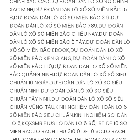
CHÍNH XÁC CAO
,
DỰ ĐOÁN DÀN LÔ XỔ SỐ CHÍNH
XÁC MINH
,
DỰ ĐOÁN DÀN LÔ XỔ SỐ MIỀN BẮC 15
8
,
DỰ ĐOÁN DÀN LÔ XỔ SỐ MIỀN BẮC 3 9
,
DỰ
ĐOÁN DÀN LÔ XỔ SỐ MIỀN BẮC 789
,
DỰ ĐOÁN
DÀN LÔ XỔ SỐ MIỀN BẮC CHIỀU NAY
,
DỰ ĐOÁN
DÀN LÔ XỔ SỐ MIỀN BẮC Ê TÂY
,
DỰ ĐOÁN DÀN LÔ
XỔ SỐ MIỀN BẮC EBOOK
,
DỰ ĐOÁN DÀN LÔ XỔ
SỐ MIỀN BẮC KIÊN GIANG
,
DỰ ĐOÁN DÀN LÔ XỔ
SỐ MIỀN BẮC L 10
,
DỰ ĐOÁN DÀN LÔ XỔ SỐ MIỀN
BẮC QUẢNG NINH
,
DỰ ĐOÁN DÀN LÔ XỔ SỐ SIÊU
CHUẨN 10 NGÀY
,
DỰ ĐOÁN DÀN LÔ XỔ SỐ SIÊU
CHUẨN NINH
,
DỰ ĐOÁN DÀN LÔ XỔ SỐ SIÊU
CHUẨN TÂY NINH
,
DỰ ĐOÁN DÀN LÔ XỔ SỐ SIÊU
CHUẨN VŨNG TÀU
,
KINH NGHIỆM ĐÁNH DÀN LÔ 6
SỐ MIỀN BẮC SIÊU CHUẨN
,
KINH NGHIỆM SOI DÀN
LÔ 6
,
KQXSMB PLUS LÔ DÀN LÔ 6 SỐ
,
LBT DE 10 SO
MIEN BAC
,
LO BACH THU 31010 DE 10 SO
,
LO BACH
THU DONG THAP
,
LO BACH THU HOM NAY LA CON