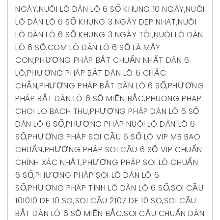
NGÀY
,
NUÔI LÔ DÀN LÔ 6 SỐ KHUNG 10 NGÀY
,
NUÔI
LÔ DÀN LÔ 6 SỐ KHUNG 3 NGÀY DEP NHAT
,
NUÔI
LÔ DÀN LÔ 6 SỐ KHUNG 3 NGÀY TÔI
,
NUÔI LÔ DÀN
LÔ 6 SỐ.COM LÔ DÀN LÔ 6 SỐ LÀ MẤY
CON
,
PHƯƠNG PHÁP BẮT CHUẨN NHẤT DÀN 6
LÔ
,
PHƯƠNG PHÁP BẮT DÀN LÔ 6 CHẮC
CHẮN
,
PHƯƠNG PHÁP BẮT DÀN LÔ 6 SỐ
,
PHƯƠNG
PHÁP BẮT DÀN LÔ 6 SỐ MIỀN BẮC
,
PHUONG PHAP
CHOI LO BACH THU
,
PHƯƠNG PHÁP DÀN LÔ 6 SỐ
DÀN LÔ 6 SỐ
,
PHƯƠNG PHÁP NUÔI LÔ DÀN LÔ 6
SỐ
,
PHƯƠNG PHÁP SOI CẦU 6 SỐ LÔ VIP MB BAO
CHUẨN
,
PHƯƠNG PHÁP SOI CẦU 6 SỐ VIP CHUẨN
CHÍNH XÁC NHẤT
,
PHƯƠNG PHÁP SOI LÔ CHUẨN
6 SỐ
,
PHƯƠNG PHÁP SOI LÔ DÀN LÔ 6
SỐ
,
PHƯƠNG PHÁP TÍNH LÔ DÀN LÔ 6 SỐ
,
SOI CẦU
101010 DE 10 SO
,
SOI CẦU 2107 DE 10 SO
,
SOI CẦU
BẮT DÀN LÔ 6 SỐ MIỀN BẮC
,
SOI CẦU CHUẨN DÀN