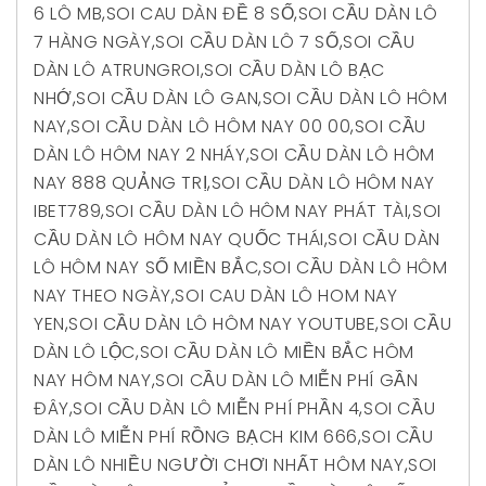
6 LÔ MB
,
SOI CAU DÀN ĐỀ 8 SỐ
,
SOI CẦU DÀN LÔ
7 HÀNG NGÀY
,
SOI CẦU DÀN LÔ 7 SỐ
,
SOI CẦU
DÀN LÔ ATRUNGROI
,
SOI CẦU DÀN LÔ BẠC
NHỚ
,
SOI CẦU DÀN LÔ GAN
,
SOI CẦU DÀN LÔ HÔM
NAY
,
SOI CẦU DÀN LÔ HÔM NAY 00 00
,
SOI CẦU
DÀN LÔ HÔM NAY 2 NHÁY
,
SOI CẦU DÀN LÔ HÔM
NAY 888 QUẢNG TRỊ
,
SOI CẦU DÀN LÔ HÔM NAY
IBET789
,
SOI CẦU DÀN LÔ HÔM NAY PHÁT TÀI
,
SOI
CẦU DÀN LÔ HÔM NAY QUỐC THÁI
,
SOI CẦU DÀN
LÔ HÔM NAY SỐ MIỀN BẮC
,
SOI CẦU DÀN LÔ HÔM
NAY THEO NGÀY
,
SOI CAU DÀN LÔ HOM NAY
YEN
,
SOI CẦU DÀN LÔ HÔM NAY YOUTUBE
,
SOI CẦU
DÀN LÔ LỘC
,
SOI CẦU DÀN LÔ MIỀN BẮC HÔM
NAY HÔM NAY
,
SOI CẦU DÀN LÔ MIỄN PHÍ GẦN
ĐÂY
,
SOI CẦU DÀN LÔ MIỄN PHÍ PHẦN 4
,
SOI CẦU
DÀN LÔ MIỄN PHÍ RỒNG BẠCH KIM 666
,
SOI CẦU
DÀN LÔ NHIỀU NGƯỜI CHƠI NHẤT HÔM NAY
,
SOI