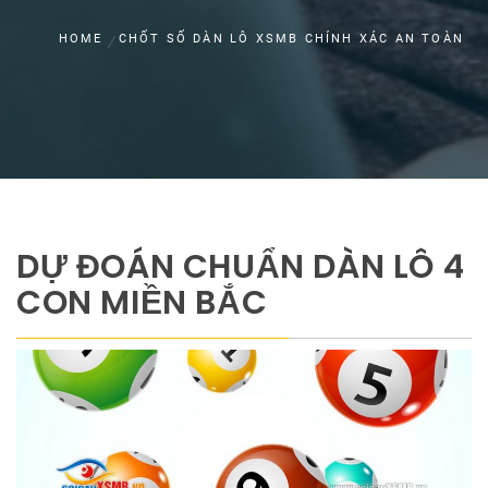
HOME
CHỐT SỐ DÀN LÔ XSMB CHÍNH XÁC AN TOÀN
DỰ ĐOÁN CHUẨN DÀN LÔ 4
CON MIỀN BẮC