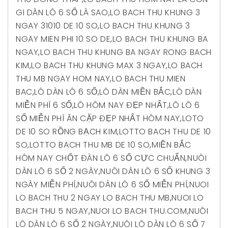
GI DÀN LÔ 6 SỐ LÀ SAO
,
LO BACH THU KHUNG 3
NGAY 31010 DE 10 SO
,
LO BACH THU KHUNG 3
NGAY MIEN PHI 10 SO DE
,
LO BACH THU KHUNG BA
NGAY
,
LO BACH THU KHUNG BA NGAY RONG BACH
KIM
,
LO BACH THU KHUNG MAX 3 NGAY
,
LO BACH
THU MB NGAY HOM NAY
,
LO BACH THU MIEN
BAC
,
LÔ DÀN LÔ 6 SỐ
,
LÔ DÀN MIỀN BẮC
,
LÔ DÀN
MIỄN PHÍ 6 SỐ
,
LÔ HÔM NAY ĐẸP NHẤT
,
LÔ LÔ 6
SỐ MIỄN PHÍ ĂN CẶP ĐẸP NHẤT HÔM NAY
,
LOTO
DE 10 SO RỒNG BẠCH KIM
,
LOTTO BACH THU DE 10
SO
,
LOTTO BACH THU MB DE 10 SO
,
MIỀN BẮC
HÔM NAY CHỐT ĐÀN LÔ 6 SỐ CỰC CHUẨN
,
NUÔI
DÀN LÔ 6 SỐ 2 NGÀY
,
NUÔI DÀN LÔ 6 SỐ KHUNG 3
NGÀY MIỄN PHÍ
,
NUÔI DÀN LÔ 6 SỐ MIỄN PHÍ
,
NUOI
LO BACH THU 2 NGAY LO BACH THU MB
,
NUOI LO
BACH THU 5 NGAY
,
NUOI LO BACH THU.COM
,
NUÔI
LÔ DÀN LÔ 6 SỐ 2 NGÀY
,
NUÔI LÔ DÀN LÔ 6 SỐ 7