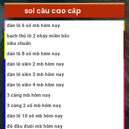
soi cầu cao cấp
dàn lô 6 số mb hôm nay
bạch thủ lô 2 nháy miền bắc
siêu chuẩn
dàn lô 8 số mb hôm nay
dàn lô xiên 2 mb hôm nay
dàn lô xiên 3 mb hôm nay
dàn lô xiên 4 mb hôm nay
3 càng mb hôm nay
3 càng 2 số mb hôm nay
dàn lô 10 số mb hôm nay
đề đầu đuôi mb hôm nay