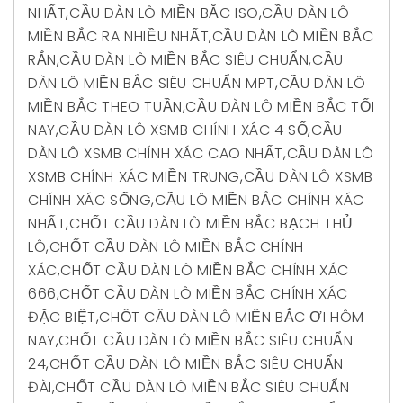
NHẤT
,
CẦU DÀN LÔ MIỀN BẮC ISO
,
CẦU DÀN LÔ
MIỀN BẮC RA NHIỀU NHẤT
,
CẦU DÀN LÔ MIỀN BẮC
RẮN
,
CẦU DÀN LÔ MIỀN BẮC SIÊU CHUẨN
,
CẦU
DÀN LÔ MIỀN BẮC SIÊU CHUẨN MPT
,
CẦU DÀN LÔ
MIỀN BẮC THEO TUẦN
,
CẦU DÀN LÔ MIỀN BẮC TỐI
NAY
,
CẦU DÀN LÔ XSMB CHÍNH XÁC 4 SỐ
,
CẦU
DÀN LÔ XSMB CHÍNH XÁC CAO NHẤT
,
CẦU DÀN LÔ
XSMB CHÍNH XÁC MIỀN TRUNG
,
CẦU DÀN LÔ XSMB
CHÍNH XÁC SỐNG
,
CẦU LÔ MIỀN BẮC CHÍNH XÁC
NHẤT
,
CHỐT CẦU DÀN LÔ MIỀN BẮC BẠCH THỦ
LÔ
,
CHỐT CẦU DÀN LÔ MIỀN BẮC CHÍNH
XÁC
,
CHỐT CẦU DÀN LÔ MIỀN BẮC CHÍNH XÁC
666
,
CHỐT CẦU DÀN LÔ MIỀN BẮC CHÍNH XÁC
ĐẶC BIỆT
,
CHỐT CẦU DÀN LÔ MIỀN BẮC ƠI HÔM
NAY
,
CHỐT CẦU DÀN LÔ MIỀN BẮC SIÊU CHUẨN
24
,
CHỐT CẦU DÀN LÔ MIỀN BẮC SIÊU CHUẨN
ĐÀI
,
CHỐT CẦU DÀN LÔ MIỀN BẮC SIÊU CHUẨN