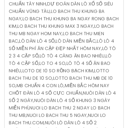
CHUẨN TÂY NINH
,
DỰ ĐOÁN DÀN LÔ XỔ SỐ SIÊU
CHUẨN VŨNG TÀU
,
LO BACH THU KHUNG BA
NGAY
,
LO BACH THU KHUNG BA NGAY RONG BACH
KIM
,
LO BACH THU KHUNG MAX 3 NGAY
,
LO BACH
THU MB NGAY HOM NAY
,
LO BACH THU MIEN
BAC
,
LÔ DÀN LÔ 4 SỐ
,
LÔ DÀN MIỀN BẮC
,
LÔ LÔ 4
SỐ MIỄN PHÍ ĂN CẶP ĐẸP NHẤT HÔM NAY
,
LÔ TÔ
2 3 4 CẶP SỐ
,
LÔ TÔ 4 CÀNG ĂN BAO NHIÊU
,
LÔ
TÔ 4 CẶP SỐ
,
LO TO 4 SO
,
LÔ TÔ 4 SỐ ĂN BAO
NHIÊU
,
LOTO DE 10 SO RỒNG BẠCH KIM
,
LOTTO
BACH THU DE 10 SO
,
LOTTO BACH THU MB DE 10
SO
,
MB CHUẨN 4 CON LÔ
,
MIỀN BẮC HÔM NAY
CHỐT ĐÀN LÔ 4 SỐ CỰC CHUẨN
,
NUÔI DÀN LÔ 4
SỐ 2 NGÀY
,
NUÔI DÀN LÔ 4 SỐ KHUNG 3 NGÀY
MIỄN PHÍ
,
NUOI LO BACH THU 2 NGAY LO BACH
THU MB
,
NUOI LO BACH THU 5 NGAY
,
NUOI LO
BACH THU.COM
,
NUÔI LÔ DÀN LÔ 4 SỐ 2