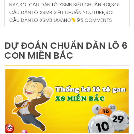
NAY
,
SOI CẦU DÀN LÔ XSMB SIÊU CHUẨN RỒI
,
SOI
CẦU DÀN LÔ XSMB SIÊU CHUẨN YOUTUBE
,
SOI
CẦU DÀN LÔ XSMB UMANG
95 COMMENTS
DỰ ĐOÁN CHUẨN DÀN LÔ 6
CON MIỀN BẮC