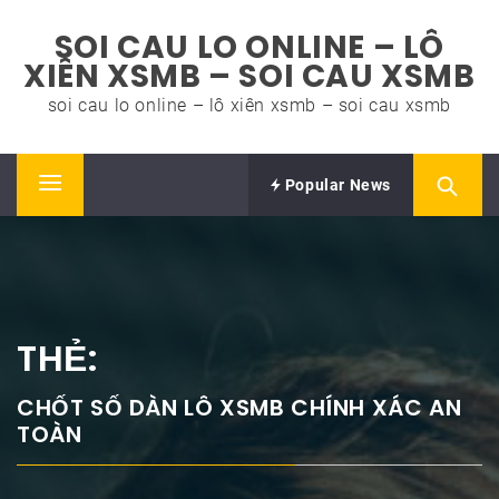
Skip
SOI CAU LO ONLINE – LÔ
to
XIÊN XSMB – SOI CAU XSMB
content
soi cau lo online – lô xiên xsmb – soi cau xsmb
Popular News
Primary
Menu
THẺ:
CHỐT SỐ DÀN LÔ XSMB CHÍNH XÁC AN
TOÀN