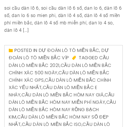
soi cầu dàn lô 6, soi cầu dàn lô 6 số, dan lo 6, dàn lô 6
số, dan lo 6 so mien phi, dàn lô 4 số, dàn lô 4 số miền
phí miền bắc, dàn lô 4 số mb miễn phí, dan lo 4 so,
dàn lô 4 […]
POSTED IN
DỰ ĐOÁN LÔ TÔ MIỀN BẮC
,
DỰ
ĐOÁN LÔ TÔ MIỀN BẮC VÍP
TAGGED
CẦU
DÀN LÔ MIỀN BẮC 2021
,
CẦU DÀN LÔ MIỀN BẮC
CHÍNH XÁC 500 NGÀY
,
CẦU DÀN LÔ MIỀN BẮC
CHÍNH XÁC GPS
,
CẦU DÀN LÔ MIỀN BẮC CHÍNH
XÁC YẾU NHẤT
,
CẦU DÀN LÔ MIỀN BẮC E
NHÁY
,
CẦU DÀN LÔ MIỀN BẮC HÔM NAY GIÁ
,
CẦU
DÀN LÔ MIỀN BẮC HÔM NAY MIỄN PHÍ NGÀY
,
CẦU
DÀN LÔ MIỀN BẮC HÔM NAY RỒNG BẠCH
KIM
,
CẦU DÀN LÔ MIỀN BẮC HÔM NAY SỐ ĐẸP
NHẤT
,
CẦU DÀN LÔ MIỀN BẮC ISO
,
CẦU DÀN LÔ