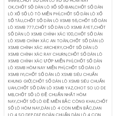
9999
,
CHỐT SỐ DÀN LÔ XỔ SỐ HÔM NAY
OK
,
CHỐT SỐ DÀN LÔ XỔ SỐ IBAN
,
CHỐT SỐ DÀN
LÔ XỔ SỐ LÔ TÔ MIỄN PHÍ
,
CHỐT SỐ DÀN LÔ XỔ
SỐ TÀU
,
CHỐT SỐ DÀN LÔ XSMB 56
,
CHỐT SỐ DÀN
LÔ XSMB 777
,
CHỐT SỐ DÀN LÔ XSMB ÂYET
,
CHỐT
SỐ DÀN LÔ XSMB CHÍNH XÁC 100
,
CHỐT SỐ DÀN
LÔ XSMB CHÍNH XÁC AN TOÀN
,
CHỐT SỐ DÀN LÔ
XSMB CHÍNH XÁC ARCHERY
,
CHỐT SỐ DÀN LÔ
XSMB CHÍNH XÁC RAY CHURN
,
CHỐT SỐ DÀN LÔ
XSMB CHÍNH XÁC ƯỚP MIỄN PHÍ
,
CHỐT SỐ DÀN
LÔ XSMB HÔM NAY MIỄN PHÍ
,
CHỐT SỐ DÀN LÔ
XSMB IYI
,
CHỐT SỐ DÀN LÔ XSMB SIÊU CHUẨN
KHUNG GIỜ
,
CHỐT SỐ DÀN LÔ XSMB SIÊU CHUẨN
UAH
,
CHỐT SỐ DÀN LÔ XSMB YAZ
,
CHOT SO LO DE
MB
,
CHỐT SỐ LÔ ĐỀ CHUẨN NHẤT HÔM
NAY
,
CHỐT SỐ LÔ ĐỀ MIỀN BẮC CÔNG KHAI
,
CHỐT
SỐ LÔ HÔM NAY
,
DÀN LÔ 4 CON MIỀN BẮC
,
DAN
LO 4 SO DEP
,
DỰ ĐOÁN CHUẨN DÀN LÔ 4 CON