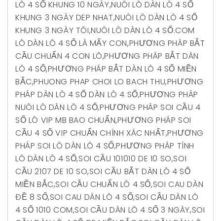
LÔ 4 SỐ KHUNG 10 NGÀY
,
NUÔI LÔ DÀN LÔ 4 SỐ
KHUNG 3 NGÀY DEP NHAT
,
NUÔI LÔ DÀN LÔ 4 SỐ
KHUNG 3 NGÀY TÔI
,
NUÔI LÔ DÀN LÔ 4 SỐ.COM
LÔ DÀN LÔ 4 SỐ LÀ MẤY CON
,
PHƯƠNG PHÁP BẮT
CẦU CHUẨN 4 CON LÔ
,
PHƯƠNG PHÁP BẮT DÀN
LÔ 4 SỐ
,
PHƯƠNG PHÁP BẮT DÀN LÔ 4 SỐ MIỀN
BẮC
,
PHUONG PHAP CHOI LO BACH THU
,
PHƯƠNG
PHÁP DÀN LÔ 4 SỐ DÀN LÔ 4 SỐ
,
PHƯƠNG PHÁP
NUÔI LÔ DÀN LÔ 4 SỐ
,
PHƯƠNG PHÁP SOI CẦU 4
SỐ LÔ VIP MB BAO CHUẨN
,
PHƯƠNG PHÁP SOI
CẦU 4 SỐ VIP CHUẨN CHÍNH XÁC NHẤT
,
PHƯƠNG
PHÁP SOI LÔ DÀN LÔ 4 SỐ
,
PHƯƠNG PHÁP TÍNH
LÔ DÀN LÔ 4 SỐ
,
SOI CẦU 101010 DE 10 SO
,
SOI
CẦU 2107 DE 10 SO
,
SOI CẦU BẮT DÀN LÔ 4 SỐ
MIỀN BẮC
,
SOI CẦU CHUẨN LÔ 4 SỐ
,
SOI CAU DÀN
ĐỀ 8 SỐ
,
SOI CAU DÀN LÔ 4 SỐ
,
SOI CẦU DÀN LÔ
4 SỐ 1010 COM
,
SOI CẦU DÀN LÔ 4 SỐ 3 NGÀY
,
SOI