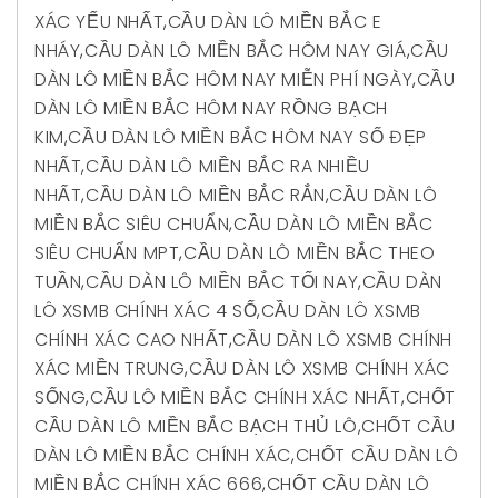
XÁC YẾU NHẤT
,
CẦU DÀN LÔ MIỀN BẮC E
NHÁY
,
CẦU DÀN LÔ MIỀN BẮC HÔM NAY GIÁ
,
CẦU
DÀN LÔ MIỀN BẮC HÔM NAY MIỄN PHÍ NGÀY
,
CẦU
DÀN LÔ MIỀN BẮC HÔM NAY RỒNG BẠCH
KIM
,
CẦU DÀN LÔ MIỀN BẮC HÔM NAY SỐ ĐẸP
NHẤT
,
CẦU DÀN LÔ MIỀN BẮC RA NHIỀU
NHẤT
,
CẦU DÀN LÔ MIỀN BẮC RẮN
,
CẦU DÀN LÔ
MIỀN BẮC SIÊU CHUẨN
,
CẦU DÀN LÔ MIỀN BẮC
SIÊU CHUẨN MPT
,
CẦU DÀN LÔ MIỀN BẮC THEO
TUẦN
,
CẦU DÀN LÔ MIỀN BẮC TỐI NAY
,
CẦU DÀN
LÔ XSMB CHÍNH XÁC 4 SỐ
,
CẦU DÀN LÔ XSMB
CHÍNH XÁC CAO NHẤT
,
CẦU DÀN LÔ XSMB CHÍNH
XÁC MIỀN TRUNG
,
CẦU DÀN LÔ XSMB CHÍNH XÁC
SỐNG
,
CẦU LÔ MIỀN BẮC CHÍNH XÁC NHẤT
,
CHỐT
CẦU DÀN LÔ MIỀN BẮC BẠCH THỦ LÔ
,
CHỐT CẦU
DÀN LÔ MIỀN BẮC CHÍNH XÁC
,
CHỐT CẦU DÀN LÔ
MIỀN BẮC CHÍNH XÁC 666
,
CHỐT CẦU DÀN LÔ