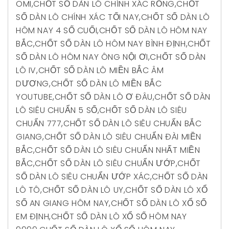
OMI
,
CHỐT SỐ DÀN LÔ CHÍNH XÁC RỒNG
,
CHỐT
SỐ DÀN LÔ CHÍNH XÁC TỐI NAY
,
CHỐT SỐ DÀN LÔ
HÔM NAY 4 SỐ CUỐI
,
CHỐT SỐ DÀN LÔ HÔM NAY
BẮC
,
CHỐT SỐ DÀN LÔ HÔM NAY BÌNH ĐỊNH
,
CHỐT
SỐ DÀN LÔ HÔM NAY ÔNG NỘI ƠI
,
CHỐT SỐ DÀN
LÔ IV
,
CHỐT SỐ DÀN LÔ MIỀN BẮC ÂM
DƯƠNG
,
CHỐT SỐ DÀN LÔ MIỀN BẮC
YOUTUBE
,
CHỐT SỐ DÀN LÔ Ơ ĐÂU
,
CHỐT SỐ DÀN
LÔ SIÊU CHUẨN 5 SỐ
,
CHỐT SỐ DÀN LÔ SIÊU
CHUẨN 777
,
CHỐT SỐ DÀN LÔ SIÊU CHUẨN BẮC
GIANG
,
CHỐT SỐ DÀN LÔ SIÊU CHUẨN ĐÀI MIỀN
BẮC
,
CHỐT SỐ DÀN LÔ SIÊU CHUẨN NHẤT MIỀN
BẮC
,
CHỐT SỐ DÀN LÔ SIÊU CHUẨN ƯỚP
,
CHỐT
SỐ DÀN LÔ SIÊU CHUẨN ƯỚP XÁC
,
CHỐT SỐ DÀN
LÔ TÔ
,
CHỐT SỐ DÀN LÔ UY
,
CHỐT SỐ DÀN LÔ XỔ
SỐ AN GIANG HÔM NAY
,
CHỐT SỐ DÀN LÔ XỔ SỐ
EM ĐỊNH
,
CHỐT SỐ DÀN LÔ XỔ SỐ HÔM NAY