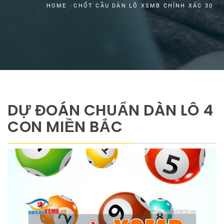
HOME
CHỐT CẦU DÀN LÔ XSMB CHÍNH XÁC 30
DỰ ĐOÁN CHUẨN DÀN LÔ 4
CON MIỀN BẮC