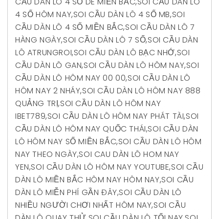
CẦU DÀN LÔ 4 SỐ DE MIỀN BẮC
,
SOI CẦU DÀN LÔ
4 SỐ HÔM NAY
,
SOI CẦU DÀN LÔ 4 SỐ MB
,
SOI
CẦU DÀN LÔ 4 SỐ MIỀN BẮC
,
SOI CẦU DÀN LÔ 7
HÀNG NGÀY
,
SOI CẦU DÀN LÔ 7 SỐ
,
SOI CẦU DÀN
LÔ ATRUNGROI
,
SOI CẦU DÀN LÔ BẠC NHỚ
,
SOI
CẦU DÀN LÔ GAN
,
SOI CẦU DÀN LÔ HÔM NAY
,
SOI
CẦU DÀN LÔ HÔM NAY 00 00
,
SOI CẦU DÀN LÔ
HÔM NAY 2 NHÁY
,
SOI CẦU DÀN LÔ HÔM NAY 888
QUẢNG TRỊ
,
SOI CẦU DÀN LÔ HÔM NAY
IBET789
,
SOI CẦU DÀN LÔ HÔM NAY PHÁT TÀI
,
SOI
CẦU DÀN LÔ HÔM NAY QUỐC THÁI
,
SOI CẦU DÀN
LÔ HÔM NAY SỐ MIỀN BẮC
,
SOI CẦU DÀN LÔ HÔM
NAY THEO NGÀY
,
SOI CAU DÀN LÔ HOM NAY
YEN
,
SOI CẦU DÀN LÔ HÔM NAY YOUTUBE
,
SOI CẦU
DÀN LÔ MIỀN BẮC HÔM NAY HÔM NAY
,
SOI CẦU
DÀN LÔ MIỄN PHÍ GẦN ĐÂY
,
SOI CẦU DÀN LÔ
NHIỀU NGƯỜI CHƠI NHẤT HÔM NAY
,
SOI CẦU
DÀN LÔ QUAY THỬ
,
SOI CẦU DÀN LÔ TỐI NAY
,
SOI