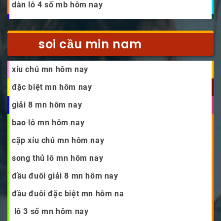
dàn lô 4 số mb hôm nay
soi cầu min nam
xỉu chủ mn hôm nay
đặc biệt mn hôm nay
giải 8 mn hôm nay
bao lô mn hôm nay
cặp xỉu chủ mn hôm nay
song thủ lô mn hôm nay
đầu đuôi giải 8 mn hôm nay
đầu đuôi đặc biệt mn hôm na
lô 3 số mn hôm nay