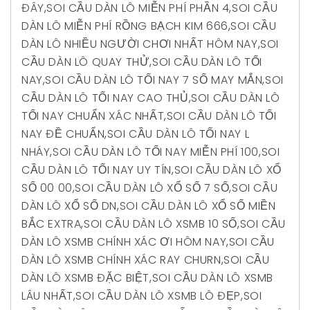
ĐÂY
,
SOI CẦU DÀN LÔ MIỄN PHÍ PHẦN 4
,
SOI CẦU
DÀN LÔ MIỄN PHÍ RỒNG BẠCH KIM 666
,
SOI CẦU
DÀN LÔ NHIỀU NGƯỜI CHƠI NHẤT HÔM NAY
,
SOI
CẦU DÀN LÔ QUAY THỬ
,
SOI CẦU DÀN LÔ TỐI
NAY
,
SOI CẦU DÀN LÔ TỐI NAY 7 SỐ MAY MẮN
,
SOI
CẦU DÀN LÔ TỐI NAY CAO THỦ
,
SOI CẦU DÀN LÔ
TỐI NAY CHUẨN XÁC NHẤT
,
SOI CẦU DÀN LÔ TỐI
NAY ĐỀ CHUẨN
,
SOI CẦU DÀN LÔ TỐI NAY L
NHÁY
,
SOI CẦU DÀN LÔ TỐI NAY MIỄN PHÍ 100
,
SOI
CẦU DÀN LÔ TỐI NAY UY TÍN
,
SOI CẦU DÀN LÔ XỔ
SỐ 00 00
,
SOI CẦU DÀN LÔ XỔ SỐ 7 SỐ
,
SOI CẦU
DÀN LÔ XỔ SỐ DN
,
SOI CẦU DÀN LÔ XỔ SỐ MIỀN
BẮC EXTRA
,
SOI CẦU DÀN LÔ XSMB 10 SỐ
,
SOI CẦU
DÀN LÔ XSMB CHÍNH XÁC ƠI HÔM NAY
,
SOI CẦU
DÀN LÔ XSMB CHÍNH XÁC RAY CHURN
,
SOI CẦU
DÀN LÔ XSMB ĐẶC BIỆT
,
SOI CẦU DÀN LÔ XSMB
LÂU NHẤT
,
SOI CẦU DÀN LÔ XSMB LÔ ĐẸP
,
SOI