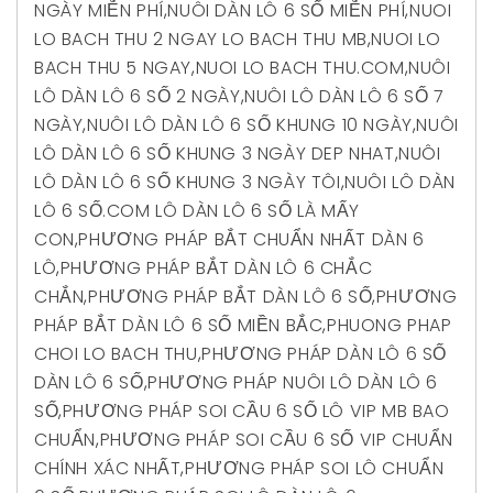
NGÀY MIỄN PHÍ
,
NUÔI DÀN LÔ 6 SỐ MIỄN PHÍ
,
NUOI
LO BACH THU 2 NGAY LO BACH THU MB
,
NUOI LO
BACH THU 5 NGAY
,
NUOI LO BACH THU.COM
,
NUÔI
LÔ DÀN LÔ 6 SỐ 2 NGÀY
,
NUÔI LÔ DÀN LÔ 6 SỐ 7
NGÀY
,
NUÔI LÔ DÀN LÔ 6 SỐ KHUNG 10 NGÀY
,
NUÔI
LÔ DÀN LÔ 6 SỐ KHUNG 3 NGÀY DEP NHAT
,
NUÔI
LÔ DÀN LÔ 6 SỐ KHUNG 3 NGÀY TÔI
,
NUÔI LÔ DÀN
LÔ 6 SỐ.COM LÔ DÀN LÔ 6 SỐ LÀ MẤY
CON
,
PHƯƠNG PHÁP BẮT CHUẨN NHẤT DÀN 6
LÔ
,
PHƯƠNG PHÁP BẮT DÀN LÔ 6 CHẮC
CHẮN
,
PHƯƠNG PHÁP BẮT DÀN LÔ 6 SỐ
,
PHƯƠNG
PHÁP BẮT DÀN LÔ 6 SỐ MIỀN BẮC
,
PHUONG PHAP
CHOI LO BACH THU
,
PHƯƠNG PHÁP DÀN LÔ 6 SỐ
DÀN LÔ 6 SỐ
,
PHƯƠNG PHÁP NUÔI LÔ DÀN LÔ 6
SỐ
,
PHƯƠNG PHÁP SOI CẦU 6 SỐ LÔ VIP MB BAO
CHUẨN
,
PHƯƠNG PHÁP SOI CẦU 6 SỐ VIP CHUẨN
CHÍNH XÁC NHẤT
,
PHƯƠNG PHÁP SOI LÔ CHUẨN