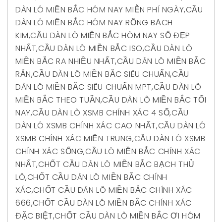
DÀN LÔ MIỀN BẮC HÔM NAY MIỄN PHÍ NGÀY
,
CẦU
DÀN LÔ MIỀN BẮC HÔM NAY RỒNG BẠCH
KIM
,
CẦU DÀN LÔ MIỀN BẮC HÔM NAY SỐ ĐẸP
NHẤT
,
CẦU DÀN LÔ MIỀN BẮC ISO
,
CẦU DÀN LÔ
MIỀN BẮC RA NHIỀU NHẤT
,
CẦU DÀN LÔ MIỀN BẮC
RẮN
,
CẦU DÀN LÔ MIỀN BẮC SIÊU CHUẨN
,
CẦU
DÀN LÔ MIỀN BẮC SIÊU CHUẨN MPT
,
CẦU DÀN LÔ
MIỀN BẮC THEO TUẦN
,
CẦU DÀN LÔ MIỀN BẮC TỐI
NAY
,
CẦU DÀN LÔ XSMB CHÍNH XÁC 4 SỐ
,
CẦU
DÀN LÔ XSMB CHÍNH XÁC CAO NHẤT
,
CẦU DÀN LÔ
XSMB CHÍNH XÁC MIỀN TRUNG
,
CẦU DÀN LÔ XSMB
CHÍNH XÁC SỐNG
,
CẦU LÔ MIỀN BẮC CHÍNH XÁC
NHẤT
,
CHỐT CẦU DÀN LÔ MIỀN BẮC BẠCH THỦ
LÔ
,
CHỐT CẦU DÀN LÔ MIỀN BẮC CHÍNH
XÁC
,
CHỐT CẦU DÀN LÔ MIỀN BẮC CHÍNH XÁC
666
,
CHỐT CẦU DÀN LÔ MIỀN BẮC CHÍNH XÁC
ĐẶC BIỆT
,
CHỐT CẦU DÀN LÔ MIỀN BẮC ƠI HÔM