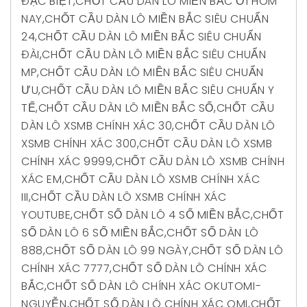
ĐẶC BIỆT
,
CHỐT CẦU DÀN LÔ MIỀN BẮC ƠI HÔM
NAY
,
CHỐT CẦU DÀN LÔ MIỀN BẮC SIÊU CHUẨN
24
,
CHỐT CẦU DÀN LÔ MIỀN BẮC SIÊU CHUẨN
ĐÀI
,
CHỐT CẦU DÀN LÔ MIỀN BẮC SIÊU CHUẨN
MP
,
CHỐT CẦU DÀN LÔ MIỀN BẮC SIÊU CHUẨN
ƯU
,
CHỐT CẦU DÀN LÔ MIỀN BẮC SIÊU CHUẨN Y
TẾ
,
CHỐT CẦU DÀN LÔ MIỀN BẮC SỐ
,
CHỐT CẦU
DÀN LÔ XSMB CHÍNH XÁC 30
,
CHỐT CẦU DÀN LÔ
XSMB CHÍNH XÁC 300
,
CHỐT CẦU DÀN LÔ XSMB
CHÍNH XÁC 9999
,
CHỐT CẦU DÀN LÔ XSMB CHÍNH
XÁC EM
,
CHỐT CẦU DÀN LÔ XSMB CHÍNH XÁC
III
,
CHỐT CẦU DÀN LÔ XSMB CHÍNH XÁC
YOUTUBE
,
CHỐT SỐ DÀN LÔ 4 SỐ MIỀN BẮC
,
CHỐT
SỐ DÀN LÔ 6 SỐ MIỀN BẮC
,
CHỐT SỐ DÀN LÔ
888
,
CHỐT SỐ DÀN LÔ 99 NGÀY
,
CHỐT SỐ DÀN LÔ
CHÍNH XÁC 7777
,
CHỐT SỐ DÀN LÔ CHÍNH XÁC
BẮC
,
CHỐT SỐ DÀN LÔ CHÍNH XÁC OKUTOMI-
NGUYỄN
,
CHỐT SỐ DÀN LÔ CHÍNH XÁC OMI
,
CHỐT