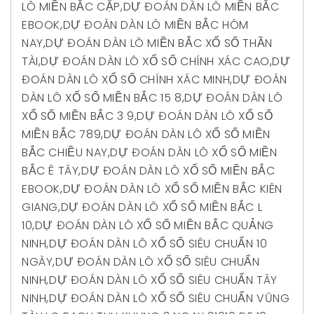
LÔ MIỀN BẮC CẶP
,
DỰ ĐOÁN DÀN LÔ MIỀN BẮC
EBOOK
,
DỰ ĐOÁN DÀN LÔ MIỀN BẮC HÔM
NAY
,
DỰ ĐOÁN DÀN LÔ MIỀN BẮC XỔ SỐ THẦN
TÀI
,
DỰ ĐOÁN DÀN LÔ XỔ SỐ CHÍNH XÁC CAO
,
DỰ
ĐOÁN DÀN LÔ XỔ SỐ CHÍNH XÁC MINH
,
DỰ ĐOÁN
DÀN LÔ XỔ SỐ MIỀN BẮC 15 8
,
DỰ ĐOÁN DÀN LÔ
XỔ SỐ MIỀN BẮC 3 9
,
DỰ ĐOÁN DÀN LÔ XỔ SỐ
MIỀN BẮC 789
,
DỰ ĐOÁN DÀN LÔ XỔ SỐ MIỀN
BẮC CHIỀU NAY
,
DỰ ĐOÁN DÀN LÔ XỔ SỐ MIỀN
BẮC Ê TÂY
,
DỰ ĐOÁN DÀN LÔ XỔ SỐ MIỀN BẮC
EBOOK
,
DỰ ĐOÁN DÀN LÔ XỔ SỐ MIỀN BẮC KIÊN
GIANG
,
DỰ ĐOÁN DÀN LÔ XỔ SỐ MIỀN BẮC L
10
,
DỰ ĐOÁN DÀN LÔ XỔ SỐ MIỀN BẮC QUẢNG
NINH
,
DỰ ĐOÁN DÀN LÔ XỔ SỐ SIÊU CHUẨN 10
NGÀY
,
DỰ ĐOÁN DÀN LÔ XỔ SỐ SIÊU CHUẨN
NINH
,
DỰ ĐOÁN DÀN LÔ XỔ SỐ SIÊU CHUẨN TÂY
NINH
,
DỰ ĐOÁN DÀN LÔ XỔ SỐ SIÊU CHUẨN VŨNG