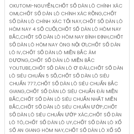
OKUTOMI-NGUYỄN
,
CHỐT SỐ DÀN LÔ CHÍNH XÁC
OMI
,
CHỐT SỐ DÀN LÔ CHÍNH XÁC RỒNG
,
CHỐT
SỐ DÀN LÔ CHÍNH XÁC TỐI NAY
,
CHỐT SỐ DÀN LÔ
HÔM NAY 4 SỐ CUỐI
,
CHỐT SỐ DÀN LÔ HÔM NAY
BẮC
,
CHỐT SỐ DÀN LÔ HÔM NAY BÌNH ĐỊNH
,
CHỐT
SỐ DÀN LÔ HÔM NAY ÔNG NỘI ƠI
,
CHỐT SỐ DÀN
LÔ IV
,
CHỐT SỐ DÀN LÔ MIỀN BẮC ÂM
DƯƠNG
,
CHỐT SỐ DÀN LÔ MIỀN BẮC
YOUTUBE
,
CHỐT SỐ DÀN LÔ Ơ ĐÂU
,
CHỐT SỐ DÀN
LÔ SIÊU CHUẨN 5 SỐ
,
CHỐT SỐ DÀN LÔ SIÊU
CHUẨN 777
,
CHỐT SỐ DÀN LÔ SIÊU CHUẨN BẮC
GIANG
,
CHỐT SỐ DÀN LÔ SIÊU CHUẨN ĐÀI MIỀN
BẮC
,
CHỐT SỐ DÀN LÔ SIÊU CHUẨN NHẤT MIỀN
BẮC
,
CHỐT SỐ DÀN LÔ SIÊU CHUẨN ƯỚP
,
CHỐT
SỐ DÀN LÔ SIÊU CHUẨN ƯỚP XÁC
,
CHỐT SỐ DÀN
LÔ TÔ
,
CHỐT SỐ DÀN LÔ UY
,
CHỐT SỐ DÀN LÔ XỔ
SỐ AN GIANG HÔM NAY
,
CHỐT SỐ DÀN LÔ XỔ SỐ