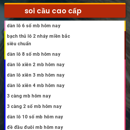
soi cầu cao cấp
dàn lô 6 số mb hôm nay
bạch thủ lô 2 nháy miền bắc
siêu chuẩn
dàn lô 8 số mb hôm nay
dàn lô xiên 2 mb hôm nay
dàn lô xiên 3 mb hôm nay
dàn lô xiên 4 mb hôm nay
3 càng mb hôm nay
3 càng 2 số mb hôm nay
dàn lô 10 số mb hôm nay
đề đầu đuôi mb hôm nay