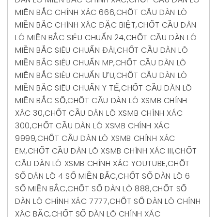
MIỀN BẮC CHÍNH XÁC 666
,
CHỐT CẦU DÀN LÔ
MIỀN BẮC CHÍNH XÁC ĐẶC BIỆT
,
CHỐT CẦU DÀN
LÔ MIỀN BẮC SIÊU CHUẨN 24
,
CHỐT CẦU DÀN LÔ
MIỀN BẮC SIÊU CHUẨN ĐÀI
,
CHỐT CẦU DÀN LÔ
MIỀN BẮC SIÊU CHUẨN MP
,
CHỐT CẦU DÀN LÔ
MIỀN BẮC SIÊU CHUẨN ƯU
,
CHỐT CẦU DÀN LÔ
MIỀN BẮC SIÊU CHUẨN Y TẾ
,
CHỐT CẦU DÀN LÔ
MIỀN BẮC SỐ
,
CHỐT CẦU DÀN LÔ XSMB CHÍNH
XÁC 30
,
CHỐT CẦU DÀN LÔ XSMB CHÍNH XÁC
300
,
CHỐT CẦU DÀN LÔ XSMB CHÍNH XÁC
9999
,
CHỐT CẦU DÀN LÔ XSMB CHÍNH XÁC
EM
,
CHỐT CẦU DÀN LÔ XSMB CHÍNH XÁC III
,
CHỐT
CẦU DÀN LÔ XSMB CHÍNH XÁC YOUTUBE
,
CHỐT
SỐ DÀN LÔ 4 SỐ MIỀN BẮC
,
CHỐT SỐ DÀN LÔ 6
SỐ MIỀN BẮC
,
CHỐT SỐ DÀN LÔ 888
,
CHỐT SỐ
DÀN LÔ CHÍNH XÁC 7777
,
CHỐT SỐ DÀN LÔ CHÍNH
XÁC BẮC
,
CHỐT SỐ DÀN LÔ CHÍNH XÁC