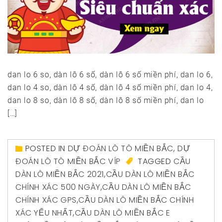
dan lo 6 so, dàn lô 6 số, dàn lô 6 số miền phí, dan lo 6,
dan lo 4 so, dàn lô 4 số, dàn lô 4 số miền phí, dan lo 4,
dan lo 8 so, dàn lô 8 số, dàn lô 8 số miền phí, dan lo
[…]
POSTED IN
DỰ ĐOÁN LÔ TÔ MIỀN BẮC
,
DỰ
ĐOÁN LÔ TÔ MIỀN BẮC VÍP
TAGGED
CẦU
DÀN LÔ MIỀN BẮC 2021
,
CẦU DÀN LÔ MIỀN BẮC
CHÍNH XÁC 500 NGÀY
,
CẦU DÀN LÔ MIỀN BẮC
CHÍNH XÁC GPS
,
CẦU DÀN LÔ MIỀN BẮC CHÍNH
XÁC YẾU NHẤT
,
CẦU DÀN LÔ MIỀN BẮC E