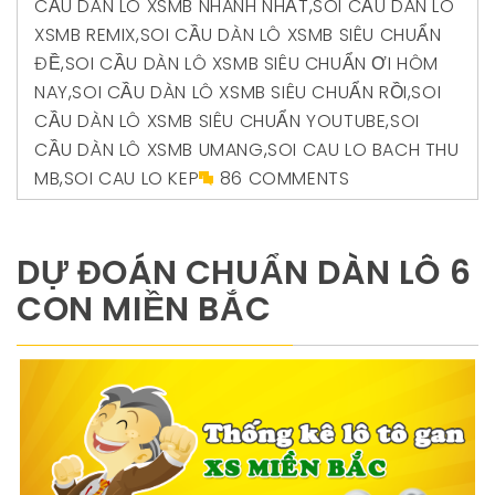
CẦU DÀN LÔ XSMB NHANH NHẤT
,
SOI CẦU DÀN LÔ
XSMB REMIX
,
SOI CẦU DÀN LÔ XSMB SIÊU CHUẨN
ĐỀ
,
SOI CẦU DÀN LÔ XSMB SIÊU CHUẨN ƠI HÔM
NAY
,
SOI CẦU DÀN LÔ XSMB SIÊU CHUẨN RỒI
,
SOI
CẦU DÀN LÔ XSMB SIÊU CHUẨN YOUTUBE
,
SOI
CẦU DÀN LÔ XSMB UMANG
,
SOI CAU LO BACH THU
MB
,
SOI CAU LO KEP
86 COMMENTS
DỰ ĐOÁN CHUẨN DÀN LÔ 6
CON MIỀN BẮC