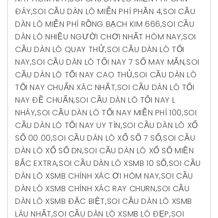
ĐÂY
,
SOI CẦU DÀN LÔ MIỄN PHÍ PHẦN 4
,
SOI CẦU
DÀN LÔ MIỄN PHÍ RỒNG BẠCH KIM 666
,
SOI CẦU
DÀN LÔ NHIỀU NGƯỜI CHƠI NHẤT HÔM NAY
,
SOI
CẦU DÀN LÔ QUAY THỬ
,
SOI CẦU DÀN LÔ TỐI
NAY
,
SOI CẦU DÀN LÔ TỐI NAY 7 SỐ MAY MẮN
,
SOI
CẦU DÀN LÔ TỐI NAY CAO THỦ
,
SOI CẦU DÀN LÔ
TỐI NAY CHUẨN XÁC NHẤT
,
SOI CẦU DÀN LÔ TỐI
NAY ĐỀ CHUẨN
,
SOI CẦU DÀN LÔ TỐI NAY L
NHÁY
,
SOI CẦU DÀN LÔ TỐI NAY MIỄN PHÍ 100
,
SOI
CẦU DÀN LÔ TỐI NAY UY TÍN
,
SOI CẦU DÀN LÔ XỔ
SỐ 00 00
,
SOI CẦU DÀN LÔ XỔ SỐ 7 SỐ
,
SOI CẦU
DÀN LÔ XỔ SỐ DN
,
SOI CẦU DÀN LÔ XỔ SỐ MIỀN
BẮC EXTRA
,
SOI CẦU DÀN LÔ XSMB 10 SỐ
,
SOI CẦU
DÀN LÔ XSMB CHÍNH XÁC ƠI HÔM NAY
,
SOI CẦU
DÀN LÔ XSMB CHÍNH XÁC RAY CHURN
,
SOI CẦU
DÀN LÔ XSMB ĐẶC BIỆT
,
SOI CẦU DÀN LÔ XSMB
LÂU NHẤT
,
SOI CẦU DÀN LÔ XSMB LÔ ĐẸP
,
SOI