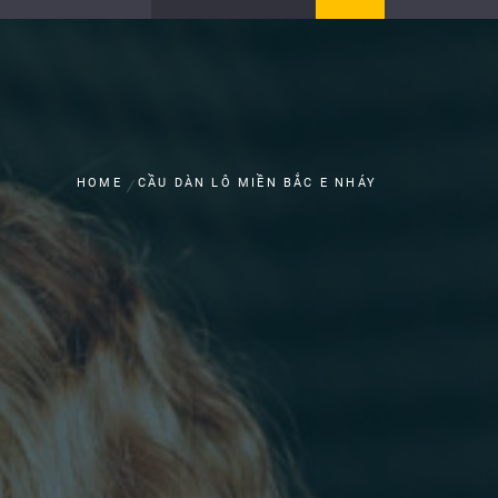
HOME
CẦU DÀN LÔ MIỀN BẮC E NHÁY