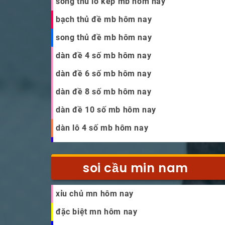
song thủ lô kép mb hôm nay
bạch thủ đề mb hôm nay
song thủ đề mb hôm nay
dàn đề 4 số mb hôm nay
dàn đề 6 số mb hôm nay
dàn đề 8 số mb hôm nay
dàn đề 10 số mb hôm nay
dàn lô 4 số mb hôm nay
soi cầu min nam
xỉu chủ mn hôm nay
đặc biệt mn hôm nay