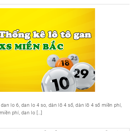
 dan lo 6, dan lo 4 so, dàn lô 4 số, dàn lô 4 số miền phí,
 miền phí, dan lo […]