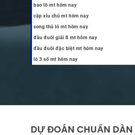
bao lô mt hôm nay
cặp xỉu chủ mt hôm nay
song thủ lô mt hôm nay
đầu đuôi giải 8 mt hôm nay
đầu đuôi đặc biệt mt hôm nay
lô 3 số mt hôm nay
DỰ ĐOÁN CHUẨN DÀN 