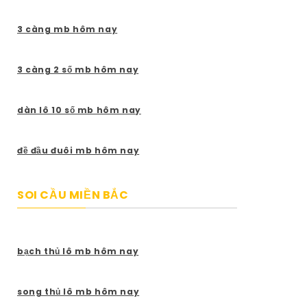
3 càng mb hôm nay
3 càng 2 số mb hôm nay
dàn lô 10 số mb hôm nay
đề đầu đuôi mb hôm nay
SOI CẦU MIỀN BẮC
bạch thủ lô mb hôm nay
song thủ lô mb hôm nay