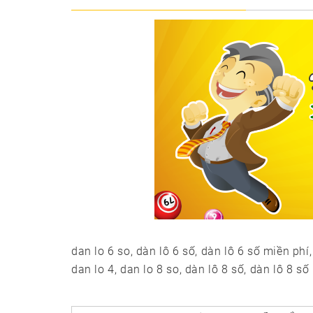
dan lo 6 so, dàn lô 6 số, dàn lô 6 số miền phí,
dan lo 4, dan lo 8 so, dàn lô 8 số, dàn lô 8 số