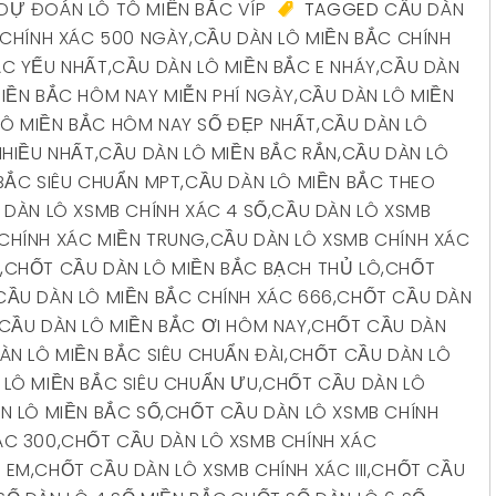
DỰ ĐOÁN LÔ TÔ MIỀN BẮC VÍP
TAGGED
CẦU DÀN
 CHÍNH XÁC 500 NGÀY
,
CẦU DÀN LÔ MIỀN BẮC CHÍNH
ÁC YẾU NHẤT
,
CẦU DÀN LÔ MIỀN BẮC E NHÁY
,
CẦU DÀN
IỀN BẮC HÔM NAY MIỄN PHÍ NGÀY
,
CẦU DÀN LÔ MIỀN
LÔ MIỀN BẮC HÔM NAY SỐ ĐẸP NHẤT
,
CẦU DÀN LÔ
NHIỀU NHẤT
,
CẦU DÀN LÔ MIỀN BẮC RẮN
,
CẦU DÀN LÔ
BẮC SIÊU CHUẨN MPT
,
CẦU DÀN LÔ MIỀN BẮC THEO
 DÀN LÔ XSMB CHÍNH XÁC 4 SỐ
,
CẦU DÀN LÔ XSMB
CHÍNH XÁC MIỀN TRUNG
,
CẦU DÀN LÔ XSMB CHÍNH XÁC
T
,
CHỐT CẦU DÀN LÔ MIỀN BẮC BẠCH THỦ LÔ
,
CHỐT
CẦU DÀN LÔ MIỀN BẮC CHÍNH XÁC 666
,
CHỐT CẦU DÀN
CẦU DÀN LÔ MIỀN BẮC ƠI HÔM NAY
,
CHỐT CẦU DÀN
N LÔ MIỀN BẮC SIÊU CHUẨN ĐÀI
,
CHỐT CẦU DÀN LÔ
LÔ MIỀN BẮC SIÊU CHUẨN ƯU
,
CHỐT CẦU DÀN LÔ
N LÔ MIỀN BẮC SỐ
,
CHỐT CẦU DÀN LÔ XSMB CHÍNH
ÁC 300
,
CHỐT CẦU DÀN LÔ XSMB CHÍNH XÁC
 EM
,
CHỐT CẦU DÀN LÔ XSMB CHÍNH XÁC III
,
CHỐT CẦU