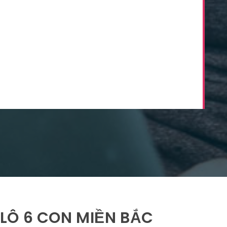
LÔ 6 CON MIỀN BẮC