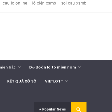
i cau lo online – lô xiên xsmb – soi cau xsmb
miền bắc
Dự đoán lô tô miền nam
KẾT QUẢ XỔ SỐ
VIETLOTT
Popular News