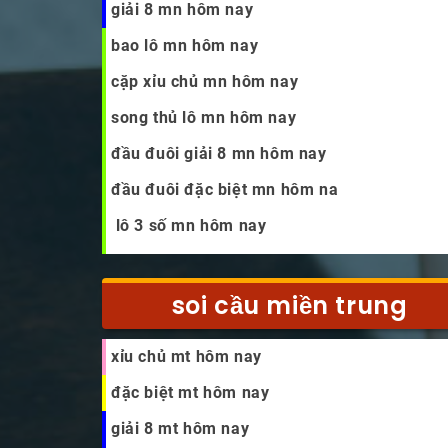
giải 8 mn hôm nay
bao lô mn hôm nay
cặp xỉu chủ mn hôm nay
song thủ lô mn hôm nay
đầu đuôi giải 8 mn hôm nay
đầu đuôi đặc biệt mn hôm na
lô 3 số mn hôm nay
soi cầu miền trung
xỉu chủ mt hôm nay
đặc biệt mt hôm nay
giải 8 mt hôm nay