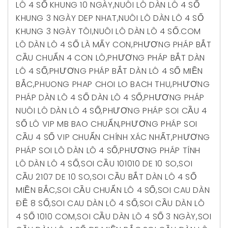
LÔ 4 SỐ KHUNG 10 NGÀY
,
NUÔI LÔ DÀN LÔ 4 SỐ
KHUNG 3 NGÀY DEP NHAT
,
NUÔI LÔ DÀN LÔ 4 SỐ
KHUNG 3 NGÀY TÔI
,
NUÔI LÔ DÀN LÔ 4 SỐ.COM
LÔ DÀN LÔ 4 SỐ LÀ MẤY CON
,
PHƯƠNG PHÁP BẮT
CẦU CHUẨN 4 CON LÔ
,
PHƯƠNG PHÁP BẮT DÀN
LÔ 4 SỐ
,
PHƯƠNG PHÁP BẮT DÀN LÔ 4 SỐ MIỀN
BẮC
,
PHUONG PHAP CHOI LO BACH THU
,
PHƯƠNG
PHÁP DÀN LÔ 4 SỐ DÀN LÔ 4 SỐ
,
PHƯƠNG PHÁP
NUÔI LÔ DÀN LÔ 4 SỐ
,
PHƯƠNG PHÁP SOI CẦU 4
SỐ LÔ VIP MB BAO CHUẨN
,
PHƯƠNG PHÁP SOI
CẦU 4 SỐ VIP CHUẨN CHÍNH XÁC NHẤT
,
PHƯƠNG
PHÁP SOI LÔ DÀN LÔ 4 SỐ
,
PHƯƠNG PHÁP TÍNH
LÔ DÀN LÔ 4 SỐ
,
SOI CẦU 101010 DE 10 SO
,
SOI
CẦU 2107 DE 10 SO
,
SOI CẦU BẮT DÀN LÔ 4 SỐ
MIỀN BẮC
,
SOI CẦU CHUẨN LÔ 4 SỐ
,
SOI CAU DÀN
ĐỀ 8 SỐ
,
SOI CAU DÀN LÔ 4 SỐ
,
SOI CẦU DÀN LÔ
4 SỐ 1010 COM
,
SOI CẦU DÀN LÔ 4 SỐ 3 NGÀY
,
SOI