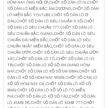
HÔM NAY ÔNG NỘI ƠI
,
CHỐT SỐ DÀN LÔ IV
,
CHỐT
SỐ DÀN LÔ MIỀN BẮC ÂM DƯƠNG
,
CHỐT SỐ DÀN
LÔ MIỀN BẮC YOUTUBE
,
CHỐT SỐ DÀN LÔ Ơ
ĐÂU
,
CHỐT SỐ DÀN LÔ SIÊU CHUẨN 5 SỐ
,
CHỐT
SỐ DÀN LÔ SIÊU CHUẨN 777
,
CHỐT SỐ DÀN LÔ
SIÊU CHUẨN BẮC GIANG
,
CHỐT SỐ DÀN LÔ SIÊU
CHUẨN ĐÀI MIỀN BẮC
,
CHỐT SỐ DÀN LÔ SIÊU
CHUẨN NHẤT MIỀN BẮC
,
CHỐT SỐ DÀN LÔ SIÊU
CHUẨN ƯỚP
,
CHỐT SỐ DÀN LÔ SIÊU CHUẨN ƯỚP
XÁC
,
CHỐT SỐ DÀN LÔ TÔ
,
CHỐT SỐ DÀN LÔ UY
TÍN
,
CHỐT SỐ DÀN LÔ XỔ SỐ AN GIANG HÔM
NAY
,
CHỐT SỐ DÀN LÔ XỔ SỐ EM ĐỊNH
,
CHỐT SỐ
DÀN LÔ XỔ SỐ HÔM NAY 9999
,
CHỐT SỐ DÀN LÔ
XỔ SỐ HÔM NAY OK
,
CHỐT SỐ DÀN LÔ XỔ SỐ
IBAN
,
CHỐT SỐ DÀN LÔ XỔ SỐ LÔ TÔ MIỄN
PHÍ
,
CHỐT SỐ DÀN LÔ XỔ SỐ TÀU
,
CHỐT SỐ DÀN
LÔ XSMB 56
,
CHỐT SỐ DÀN LÔ XSMB 777
,
CHỐT