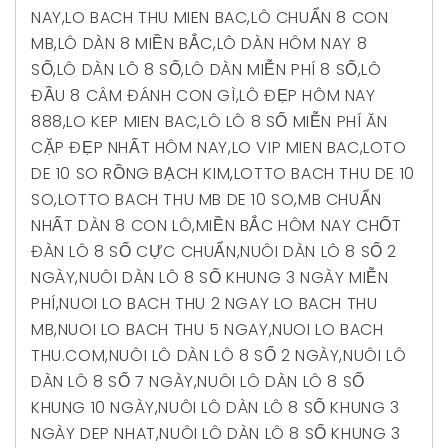
NAY
,
LO BACH THU MIEN BAC
,
LÔ CHUẨN 8 CON
MB
,
LÔ DÀN 8 MIỀN BẮC
,
LÔ DÀN HÔM NAY 8
SỐ
,
LÔ DÀN LÔ 8 SỐ
,
LÔ DÀN MIỄN PHÍ 8 SỐ
,
LÔ
ĐẦU 8 CÂM ĐÁNH CON GÌ
,
LÔ ĐẸP HÔM NAY
888
,
LO KEP MIEN BAC
,
LÔ LÔ 8 SỐ MIỄN PHÍ ĂN
CẶP ĐẸP NHẤT HÔM NAY
,
LO VIP MIEN BAC
,
LOTO
DE 10 SO RỒNG BẠCH KIM
,
LOTTO BACH THU DE 10
SO
,
LOTTO BACH THU MB DE 10 SO
,
MB CHUẨN
NHẤT DÀN 8 CON LÔ
,
MIỀN BẮC HÔM NAY CHỐT
ĐÀN LÔ 8 SỐ CỰC CHUẨN
,
NUÔI DÀN LÔ 8 SỐ 2
NGÀY
,
NUÔI DÀN LÔ 8 SỐ KHUNG 3 NGÀY MIỄN
PHÍ
,
NUOI LO BACH THU 2 NGAY LO BACH THU
MB
,
NUOI LO BACH THU 5 NGAY
,
NUOI LO BACH
THU.COM
,
NUÔI LÔ DÀN LÔ 8 SỐ 2 NGÀY
,
NUÔI LÔ
DÀN LÔ 8 SỐ 7 NGÀY
,
NUÔI LÔ DÀN LÔ 8 SỐ
KHUNG 10 NGÀY
,
NUÔI LÔ DÀN LÔ 8 SỐ KHUNG 3
NGÀY DEP NHAT
,
NUÔI LÔ DÀN LÔ 8 SỐ KHUNG 3