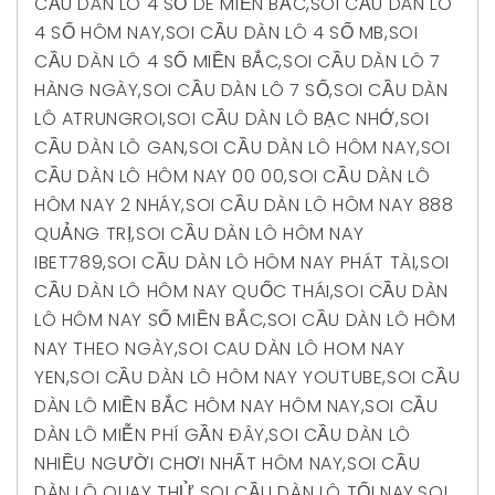
CẦU DÀN LÔ 4 SỐ DE MIỀN BẮC
,
SOI CẦU DÀN LÔ
4 SỐ HÔM NAY
,
SOI CẦU DÀN LÔ 4 SỐ MB
,
SOI
CẦU DÀN LÔ 4 SỐ MIỀN BẮC
,
SOI CẦU DÀN LÔ 7
HÀNG NGÀY
,
SOI CẦU DÀN LÔ 7 SỐ
,
SOI CẦU DÀN
LÔ ATRUNGROI
,
SOI CẦU DÀN LÔ BẠC NHỚ
,
SOI
CẦU DÀN LÔ GAN
,
SOI CẦU DÀN LÔ HÔM NAY
,
SOI
CẦU DÀN LÔ HÔM NAY 00 00
,
SOI CẦU DÀN LÔ
HÔM NAY 2 NHÁY
,
SOI CẦU DÀN LÔ HÔM NAY 888
QUẢNG TRỊ
,
SOI CẦU DÀN LÔ HÔM NAY
IBET789
,
SOI CẦU DÀN LÔ HÔM NAY PHÁT TÀI
,
SOI
CẦU DÀN LÔ HÔM NAY QUỐC THÁI
,
SOI CẦU DÀN
LÔ HÔM NAY SỐ MIỀN BẮC
,
SOI CẦU DÀN LÔ HÔM
NAY THEO NGÀY
,
SOI CAU DÀN LÔ HOM NAY
YEN
,
SOI CẦU DÀN LÔ HÔM NAY YOUTUBE
,
SOI CẦU
DÀN LÔ MIỀN BẮC HÔM NAY HÔM NAY
,
SOI CẦU
DÀN LÔ MIỄN PHÍ GẦN ĐÂY
,
SOI CẦU DÀN LÔ
NHIỀU NGƯỜI CHƠI NHẤT HÔM NAY
,
SOI CẦU
DÀN LÔ QUAY THỬ
,
SOI CẦU DÀN LÔ TỐI NAY
,
SOI