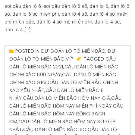
soi cầu dàn lô 6, soi cầu dàn lô 6 số, dan lo 6, dàn lô 6
số, dan lo 6 so mien phi, dàn lô 4 số, dàn lô 4 số miền
phí miền bắc, dàn lô 4 số mb miễn phí, dan lo 4 so,
dàn lô 4 […]
POSTED IN
DỰ ĐOÁN LÔ TÔ MIỀN BẮC
,
DỰ
ĐOÁN LÔ TÔ MIỀN BẮC VÍP
TAGGED
CẦU
DÀN LÔ MIỀN BẮC 2021
,
CẦU DÀN LÔ MIỀN BẮC
CHÍNH XÁC 500 NGÀY
,
CẦU DÀN LÔ MIỀN BẮC
CHÍNH XÁC GPS
,
CẦU DÀN LÔ MIỀN BẮC CHÍNH
XÁC YẾU NHẤT
,
CẦU DÀN LÔ MIỀN BẮC E
NHÁY
,
CẦU DÀN LÔ MIỀN BẮC HÔM NAY GIÁ
,
CẦU
DÀN LÔ MIỀN BẮC HÔM NAY MIỄN PHÍ NGÀY
,
CẦU
DÀN LÔ MIỀN BẮC HÔM NAY RỒNG BẠCH
KIM
,
CẦU DÀN LÔ MIỀN BẮC HÔM NAY SỐ ĐẸP
NHẤT
,
CẦU DÀN LÔ MIỀN BẮC ISO
,
CẦU DÀN LÔ