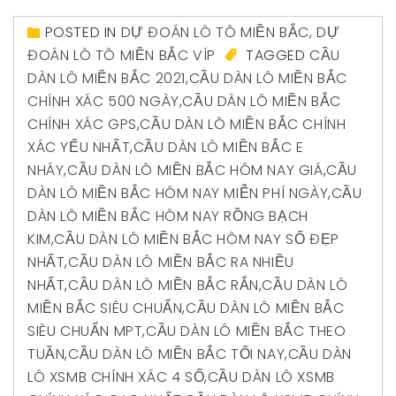
POSTED IN
DỰ ĐOÁN LÔ TÔ MIỀN BẮC
,
DỰ
ĐOÁN LÔ TÔ MIỀN BẮC VÍP
TAGGED
CẦU
DÀN LÔ MIỀN BẮC 2021
,
CẦU DÀN LÔ MIỀN BẮC
CHÍNH XÁC 500 NGÀY
,
CẦU DÀN LÔ MIỀN BẮC
CHÍNH XÁC GPS
,
CẦU DÀN LÔ MIỀN BẮC CHÍNH
XÁC YẾU NHẤT
,
CẦU DÀN LÔ MIỀN BẮC E
NHÁY
,
CẦU DÀN LÔ MIỀN BẮC HÔM NAY GIÁ
,
CẦU
DÀN LÔ MIỀN BẮC HÔM NAY MIỄN PHÍ NGÀY
,
CẦU
DÀN LÔ MIỀN BẮC HÔM NAY RỒNG BẠCH
KIM
,
CẦU DÀN LÔ MIỀN BẮC HÔM NAY SỐ ĐẸP
NHẤT
,
CẦU DÀN LÔ MIỀN BẮC RA NHIỀU
NHẤT
,
CẦU DÀN LÔ MIỀN BẮC RẮN
,
CẦU DÀN LÔ
MIỀN BẮC SIÊU CHUẨN
,
CẦU DÀN LÔ MIỀN BẮC
SIÊU CHUẨN MPT
,
CẦU DÀN LÔ MIỀN BẮC THEO
TUẦN
,
CẦU DÀN LÔ MIỀN BẮC TỐI NAY
,
CẦU DÀN
LÔ XSMB CHÍNH XÁC 4 SỐ
,
CẦU DÀN LÔ XSMB