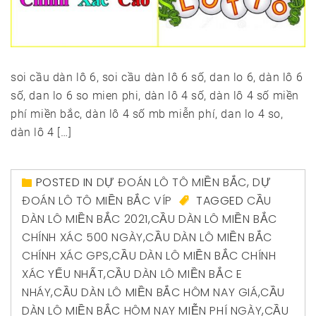
soi cầu dàn lô 6, soi cầu dàn lô 6 số, dan lo 6, dàn lô 6
số, dan lo 6 so mien phi, dàn lô 4 số, dàn lô 4 số miền
phí miền bắc, dàn lô 4 số mb miễn phí, dan lo 4 so,
dàn lô 4 […]
POSTED IN
DỰ ĐOÁN LÔ TÔ MIỀN BẮC
,
DỰ
ĐOÁN LÔ TÔ MIỀN BẮC VÍP
TAGGED
CẦU
DÀN LÔ MIỀN BẮC 2021
,
CẦU DÀN LÔ MIỀN BẮC
CHÍNH XÁC 500 NGÀY
,
CẦU DÀN LÔ MIỀN BẮC
CHÍNH XÁC GPS
,
CẦU DÀN LÔ MIỀN BẮC CHÍNH
XÁC YẾU NHẤT
,
CẦU DÀN LÔ MIỀN BẮC E
NHÁY
,
CẦU DÀN LÔ MIỀN BẮC HÔM NAY GIÁ
,
CẦU
DÀN LÔ MIỀN BẮC HÔM NAY MIỄN PHÍ NGÀY
,
CẦU