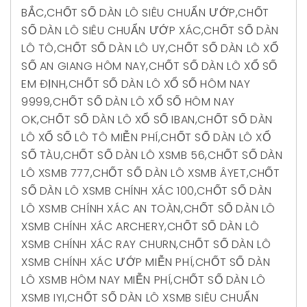
BẮC
,
CHỐT SỐ DÀN LÔ SIÊU CHUẨN ƯỚP
,
CHỐT
SỐ DÀN LÔ SIÊU CHUẨN ƯỚP XÁC
,
CHỐT SỐ DÀN
LÔ TÔ
,
CHỐT SỐ DÀN LÔ UY
,
CHỐT SỐ DÀN LÔ XỔ
SỐ AN GIANG HÔM NAY
,
CHỐT SỐ DÀN LÔ XỔ SỐ
EM ĐỊNH
,
CHỐT SỐ DÀN LÔ XỔ SỐ HÔM NAY
9999
,
CHỐT SỐ DÀN LÔ XỔ SỐ HÔM NAY
OK
,
CHỐT SỐ DÀN LÔ XỔ SỐ IBAN
,
CHỐT SỐ DÀN
LÔ XỔ SỐ LÔ TÔ MIỄN PHÍ
,
CHỐT SỐ DÀN LÔ XỔ
SỐ TÀU
,
CHỐT SỐ DÀN LÔ XSMB 56
,
CHỐT SỐ DÀN
LÔ XSMB 777
,
CHỐT SỐ DÀN LÔ XSMB ÂYET
,
CHỐT
SỐ DÀN LÔ XSMB CHÍNH XÁC 100
,
CHỐT SỐ DÀN
LÔ XSMB CHÍNH XÁC AN TOÀN
,
CHỐT SỐ DÀN LÔ
XSMB CHÍNH XÁC ARCHERY
,
CHỐT SỐ DÀN LÔ
XSMB CHÍNH XÁC RAY CHURN
,
CHỐT SỐ DÀN LÔ
XSMB CHÍNH XÁC ƯỚP MIỄN PHÍ
,
CHỐT SỐ DÀN
LÔ XSMB HÔM NAY MIỄN PHÍ
,
CHỐT SỐ DÀN LÔ
XSMB IYI
,
CHỐT SỐ DÀN LÔ XSMB SIÊU CHUẨN