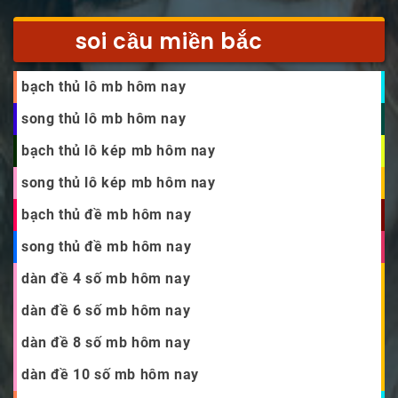
soi cầu miền bắc
bạch thủ lô mb hôm nay
song thủ lô mb hôm nay
bạch thủ lô kép mb hôm nay
song thủ lô kép mb hôm nay
bạch thủ đề mb hôm nay
song thủ đề mb hôm nay
dàn đề 4 số mb hôm nay
dàn đề 6 số mb hôm nay
dàn đề 8 số mb hôm nay
dàn đề 10 số mb hôm nay