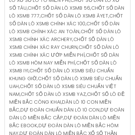
LÔ XỔ SỐ LÔ TÔ MIỄN PHÍ
,
CHỐT SỐ DÀN LÔ XỔ
SỐ TÀU
,
CHỐT SỐ DÀN LÔ XSMB 56
,
CHỐT SỐ DÀN
LÔ XSMB 777
,
CHỐT SỐ DÀN LÔ XSMB ÂYET
,
CHỐT
SỐ DÀN LÔ XSMB CHÍNH XÁC 100
,
CHỐT SỐ DÀN
LÔ XSMB CHÍNH XÁC AN TOÀN
,
CHỐT SỐ DÀN LÔ
XSMB CHÍNH XÁC ARCHERY
,
CHỐT SỐ DÀN LÔ
XSMB CHÍNH XÁC RAY CHURN
,
CHỐT SỐ DÀN LÔ
XSMB CHÍNH XÁC ƯỚP MIỄN PHÍ
,
CHỐT SỐ DÀN
LÔ XSMB HÔM NAY MIỄN PHÍ
,
CHỐT SỐ DÀN LÔ
XSMB IYI
,
CHỐT SỐ DÀN LÔ XSMB SIÊU CHUẨN
KHUNG GIỜ
,
CHỐT SỐ DÀN LÔ XSMB SIÊU CHUẨN
UAH
,
CHỐT SỐ DÀN LÔ XSMB SIÊU CHUẨN VIỆT
NAM
,
CHỐT SỐ DÀN LÔ XSMB YAZ
,
CHỐT SỐ LÔ ĐỀ
MIỀN BẮC CÔNG KHAI
,
DÀN LÔ 10 CON MIỀN
BẮC
,
DỰ ĐOÁN CHUẨN DÀN LÔ 10 CON
,
DỰ ĐOÁN
DÀN LÔ MIỀN BẮC CẶP
,
DỰ ĐOÁN DÀN LÔ MIỀN
BẮC EBOOK
,
DỰ ĐOÁN DÀN LÔ MIỀN BẮC HÔM
NAY
,
DỰ ĐOÁN DÀN LÔ MIỀN BẮC XỔ SỐ THẦN