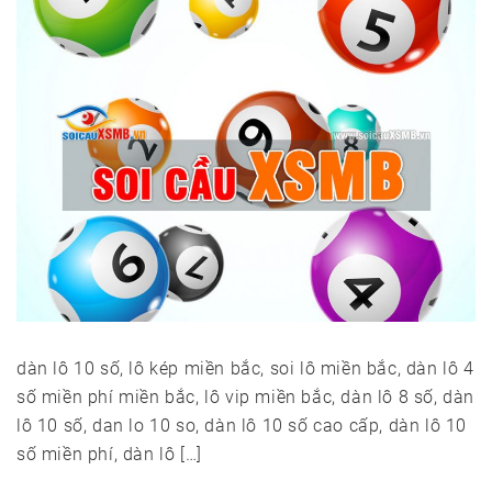
dàn lô 10 số, lô kép miền bắc, soi lô miền bắc, dàn lô 4
số miền phí miền bắc, lô vip miền bắc, dàn lô 8 số, dàn
lô 10 số, dan lo 10 so, dàn lô 10 số cao cấp, dàn lô 10
số miền phí, dàn lô […]