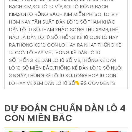
BẠCH KIM
,
SOI LÔ 10 VÍP
,
SOI LÔ RỒNG BẠCH
KIM
,
SOI LÔ RỒNG BẠCH KIM MIỄN PHÍ
,
SOI LO VIP
HOM NAY
,
TẦN SUẤT DÀN LÔ 10 SỐ
,
THAM KHẢO
DÀN LÔ 10 SỐ
,
THAM KHẢO SONG THU XSMB
,
THẾ
NÀO LÀ DÀN LÔ 10 SỐ
,
THỐNG KÊ 10 CON LÔ HAY
RA
,
THONG KE 10 CON LO HAY RA NHAT
,
THỐNG KÊ
10 CON LÔ HAY VỀ
,
THỐNG KÊ DÀN LÔ 10
SỐ
,
THỐNG KÊ DÀN LÔ 10 SỐ MB
,
THỐNG KÊ DÀN
LÔ 10 SỐ MIỀN BẮC
,
THỐNG KÊ DÀN LÔ 10 SỐ NUÔI
3 NGÀY
,
THỐNG KÊ LÔ 10 SỐ
,
TONG HOP 10 CON
LO HAY VE
,
XEM DÀN LÔ 10 SỐ
92 COMMENTS
DỰ ĐOÁN CHUẨN DÀN LÔ 4
CON MIỀN BẮC