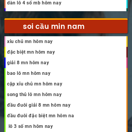
dàn lô 4 số mb hôm nay
soi cầu min nam
xỉu chủ mn hôm nay
đặc biệt mn hôm nay
giải 8 mn hôm nay
bao lô mn hôm nay
cặp xỉu chủ mn hôm nay
song thủ lô mn hôm nay
đầu đuôi giải 8 mn hôm nay
đầu đuôi đặc biệt mn hôm na
lô 3 số mn hôm nay