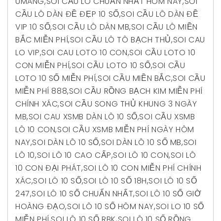
UMANG
,
SOI CẦU LÔ CHUẨN NHẤT HÔM NAY
,
SOI
CẦU LÔ DÀN ĐỀ ĐẸP 10 SỐ
,
SOI CẦU LÔ DÀN ĐỀ
VIP 10 SỐ
,
SOI CẦU LÔ DÀN MB
,
SOI CẦU LÔ MIỀN
BẮC MIỄN PHÍ
,
SOI CẦU LÔ TÔ BẠCH THỦ
,
SOI CAU
LO VIP
,
SOI CAU LOTO 10 CON
,
SOI CẦU LOTO 10
CON MIỄN PHÍ
,
SOI CẦU LOTO 10 SỐ
,
SOI CẦU
LOTO 10 SỐ MIỄN PHÍ
,
SOI CẦU MIỀN BẮC
,
SOI CẦU
MIỄN PHÍ 888
,
SOI CẦU RỒNG BẠCH KIM MIỄN PHÍ
CHÍNH XÁC
,
SOI CẦU SONG THỦ KHUNG 3 NGÀY
MB
,
SOI CAU XSMB DÀN LÔ 10 SỐ
,
SOI CẦU XSMB
LÔ 10 CON
,
SOI CẦU XSMB MIỄN PHÍ NGÀY HÔM
NAY
,
SOI DÀN LÔ 10 SỐ
,
SOI DÀN LÔ 10 SỐ MB
,
SOI
LÔ 10
,
SOI LÔ 10 CAO CẤP
,
SOI LÔ 10 CON
,
SOI LÔ
10 CON ĐẠI PHÁT
,
SOI LÔ 10 CON MIỄN PHÍ CHÍNH
XÁC
,
SOI LÔ 10 SỐ
,
SOI LÔ 10 SỐ 18H
,
SOI LÔ 10 SỐ
247
,
SOI LÔ 10 SỐ CHUẨN NHẤT
,
SOI LÔ 10 SỐ GIỜ
HOÀNG ĐẠO
,
SOI LÔ 10 SỐ HÔM NAY
,
SOI LO 10 SỐ
MIỄN PHÍ
,
SOI LÔ 10 SỐ RBK
,
SOI LÔ 10 SỐ RỒNG