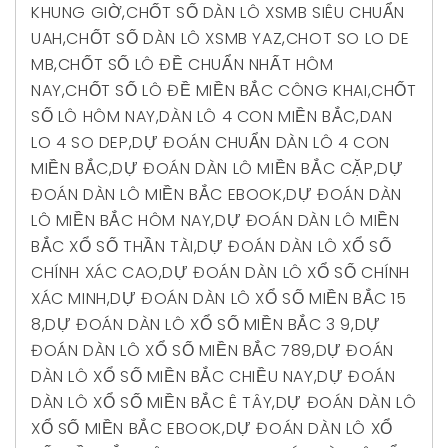
KHUNG GIỜ
,
CHỐT SỐ DÀN LÔ XSMB SIÊU CHUẨN
UAH
,
CHỐT SỐ DÀN LÔ XSMB YAZ
,
CHOT SO LO DE
MB
,
CHỐT SỐ LÔ ĐỀ CHUẨN NHẤT HÔM
NAY
,
CHỐT SỐ LÔ ĐỀ MIỀN BẮC CÔNG KHAI
,
CHỐT
SỐ LÔ HÔM NAY
,
DÀN LÔ 4 CON MIỀN BẮC
,
DAN
LO 4 SO DEP
,
DỰ ĐOÁN CHUẨN DÀN LÔ 4 CON
MIỀN BẮC
,
DỰ ĐOÁN DÀN LÔ MIỀN BẮC CẶP
,
DỰ
ĐOÁN DÀN LÔ MIỀN BẮC EBOOK
,
DỰ ĐOÁN DÀN
LÔ MIỀN BẮC HÔM NAY
,
DỰ ĐOÁN DÀN LÔ MIỀN
BẮC XỔ SỐ THẦN TÀI
,
DỰ ĐOÁN DÀN LÔ XỔ SỐ
CHÍNH XÁC CAO
,
DỰ ĐOÁN DÀN LÔ XỔ SỐ CHÍNH
XÁC MINH
,
DỰ ĐOÁN DÀN LÔ XỔ SỐ MIỀN BẮC 15
8
,
DỰ ĐOÁN DÀN LÔ XỔ SỐ MIỀN BẮC 3 9
,
DỰ
ĐOÁN DÀN LÔ XỔ SỐ MIỀN BẮC 789
,
DỰ ĐOÁN
DÀN LÔ XỔ SỐ MIỀN BẮC CHIỀU NAY
,
DỰ ĐOÁN
DÀN LÔ XỔ SỐ MIỀN BẮC Ê TÂY
,
DỰ ĐOÁN DÀN LÔ
XỔ SỐ MIỀN BẮC EBOOK
,
DỰ ĐOÁN DÀN LÔ XỔ