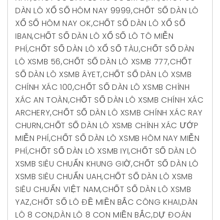
DÀN LÔ XỔ SỐ HÔM NAY 9999
,
CHỐT SỐ DÀN LÔ
XỔ SỐ HÔM NAY OK
,
CHỐT SỐ DÀN LÔ XỔ SỐ
IBAN
,
CHỐT SỐ DÀN LÔ XỔ SỐ LÔ TÔ MIỄN
PHÍ
,
CHỐT SỐ DÀN LÔ XỔ SỐ TÀU
,
CHỐT SỐ DÀN
LÔ XSMB 56
,
CHỐT SỐ DÀN LÔ XSMB 777
,
CHỐT
SỐ DÀN LÔ XSMB ÂYET
,
CHỐT SỐ DÀN LÔ XSMB
CHÍNH XÁC 100
,
CHỐT SỐ DÀN LÔ XSMB CHÍNH
XÁC AN TOÀN
,
CHỐT SỐ DÀN LÔ XSMB CHÍNH XÁC
ARCHERY
,
CHỐT SỐ DÀN LÔ XSMB CHÍNH XÁC RAY
CHURN
,
CHỐT SỐ DÀN LÔ XSMB CHÍNH XÁC ƯỚP
MIỄN PHÍ
,
CHỐT SỐ DÀN LÔ XSMB HÔM NAY MIỄN
PHÍ
,
CHỐT SỐ DÀN LÔ XSMB IYI
,
CHỐT SỐ DÀN LÔ
XSMB SIÊU CHUẨN KHUNG GIỜ
,
CHỐT SỐ DÀN LÔ
XSMB SIÊU CHUẨN UAH
,
CHỐT SỐ DÀN LÔ XSMB
SIÊU CHUẨN VIỆT NAM
,
CHỐT SỐ DÀN LÔ XSMB
YAZ
,
CHỐT SỐ LÔ ĐỀ MIỀN BẮC CÔNG KHAI
,
DÀN
LÔ 8 CON
,
DÀN LÔ 8 CON MIỀN BẮC
,
DỰ ĐOÁN