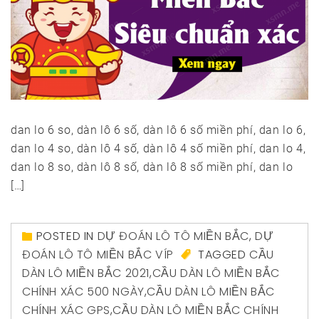
dan lo 6 so, dàn lô 6 số, dàn lô 6 số miền phí, dan lo 6,
dan lo 4 so, dàn lô 4 số, dàn lô 4 số miền phí, dan lo 4,
dan lo 8 so, dàn lô 8 số, dàn lô 8 số miền phí, dan lo
[…]
POSTED IN
DỰ ĐOÁN LÔ TÔ MIỀN BẮC
,
DỰ
ĐOÁN LÔ TÔ MIỀN BẮC VÍP
TAGGED
CẦU
DÀN LÔ MIỀN BẮC 2021
,
CẦU DÀN LÔ MIỀN BẮC
CHÍNH XÁC 500 NGÀY
,
CẦU DÀN LÔ MIỀN BẮC
CHÍNH XÁC GPS
,
CẦU DÀN LÔ MIỀN BẮC CHÍNH