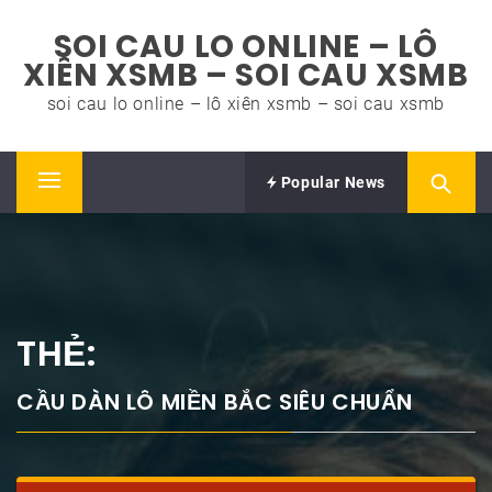
Skip
SOI CAU LO ONLINE – LÔ
to
XIÊN XSMB – SOI CAU XSMB
content
soi cau lo online – lô xiên xsmb – soi cau xsmb
Popular News
Primary
Menu
THẺ:
CẦU DÀN LÔ MIỀN BẮC SIÊU CHUẨN