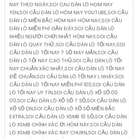
NAY THEO NGÀY
,
SOI CAU DÀN LÔ HOM NAY
YEN
,
SOI CẦU DÀN LÔ HÔM NAY YOUTUBE
,
SOI CẦU
DÀN LÔ MIỀN BẮC HÔM NAY HÔM NAY
,
SOI CẦU
DÀN LÔ MIỄN PHÍ GẦN ĐÂY
,
SOI CẦU DÀN LÔ
NHIỀU NGƯỜI CHƠI NHẤT HÔM NAY
,
SOI CẦU
DÀN LÔ QUAY THỬ
,
SOI CẦU DÀN LÔ TỐI NAY
,
SOI
CẦU DÀN LÔ TỐI NAY 7 SỐ MAY MẮN
,
SOI CẦU
DÀN LÔ TỐI NAY CAO THỦ
,
SOI CẦU DÀN LÔ TỐI
NAY CHUẨN XÁC NHẤT
,
SOI CẦU DÀN LÔ TỐI NAY
ĐỀ CHUẨN
,
SOI CẦU DÀN LÔ TỐI NAY L NHÁY
,
SOI
CẦU DÀN LÔ TỐI NAY MIỄN PHÍ 100
,
SOI CẦU DÀN
LÔ TỐI NAY UY TÍN
,
SOI CẦU DÀN LÔ XỔ SỐ 00
00
,
SOI CẦU DÀN LÔ XỔ SỐ 7 SỐ
,
SOI CẦU DÀN LÔ
XỔ SỐ DN
,
SOI CẦU DÀN LÔ XỔ SỐ MIỀN BẮC
EXTRA
,
SOI CẦU DÀN LÔ XSMB 10 SỐ
,
SOI CẦU DÀN
LÔ XSMB CHÍNH XÁC ƠI HÔM NAY
,
SOI CẦU DÀN
LÔ XSMB CHÍNH XÁC RAY CHURN
,
SOI CẦU DÀN LÔ