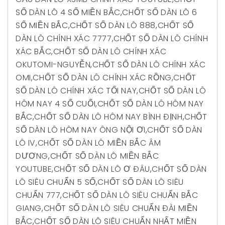
SỐ DÀN LÔ 4 SỐ MIỀN BẮC
,
CHỐT SỐ DÀN LÔ 6
SỐ MIỀN BẮC
,
CHỐT SỐ DÀN LÔ 888
,
CHỐT SỐ
DÀN LÔ CHÍNH XÁC 7777
,
CHỐT SỐ DÀN LÔ CHÍNH
XÁC BẮC
,
CHỐT SỐ DÀN LÔ CHÍNH XÁC
OKUTOMI-NGUYỄN
,
CHỐT SỐ DÀN LÔ CHÍNH XÁC
OMI
,
CHỐT SỐ DÀN LÔ CHÍNH XÁC RỒNG
,
CHỐT
SỐ DÀN LÔ CHÍNH XÁC TỐI NAY
,
CHỐT SỐ DÀN LÔ
HÔM NAY 4 SỐ CUỐI
,
CHỐT SỐ DÀN LÔ HÔM NAY
BẮC
,
CHỐT SỐ DÀN LÔ HÔM NAY BÌNH ĐỊNH
,
CHỐT
SỐ DÀN LÔ HÔM NAY ÔNG NỘI ƠI
,
CHỐT SỐ DÀN
LÔ IV
,
CHỐT SỐ DÀN LÔ MIỀN BẮC ÂM
DƯƠNG
,
CHỐT SỐ DÀN LÔ MIỀN BẮC
YOUTUBE
,
CHỐT SỐ DÀN LÔ Ơ ĐÂU
,
CHỐT SỐ DÀN
LÔ SIÊU CHUẨN 5 SỐ
,
CHỐT SỐ DÀN LÔ SIÊU
CHUẨN 777
,
CHỐT SỐ DÀN LÔ SIÊU CHUẨN BẮC
GIANG
,
CHỐT SỐ DÀN LÔ SIÊU CHUẨN ĐÀI MIỀN
BẮC
,
CHỐT SỐ DÀN LÔ SIÊU CHUẨN NHẤT MIỀN