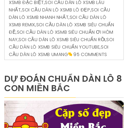
XSMB ĐẶC BIỆT
,
SOI CẦU DÀN LÔ XSMB LÂU
NHẤT
,
SOI CẦU DÀN LÔ XSMB LÔ ĐẸP
,
SOI CẦU
DÀN LÔ XSMB NHANH NHẤT
,
SOI CẦU DÀN LÔ
XSMB REMIX
,
SOI CẦU DÀN LÔ XSMB SIÊU CHUẨN
ĐỀ
,
SOI CẦU DÀN LÔ XSMB SIÊU CHUẨN ƠI HÔM
NAY
,
SOI CẦU DÀN LÔ XSMB SIÊU CHUẨN RỒI
,
SOI
CẦU DÀN LÔ XSMB SIÊU CHUẨN YOUTUBE
,
SOI
CẦU DÀN LÔ XSMB UMANG
95 COMMENTS
DỰ ĐOÁN CHUẨN DÀN LÔ 8
CON MIỀN BẮC