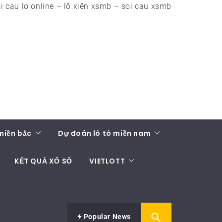
i cau lo online – lô xiên xsmb – soi cau xsmb
miền bắc
Dự đoán lô tô miền nam
KẾT QUẢ XỔ SỐ
VIETLOTT
Popular News