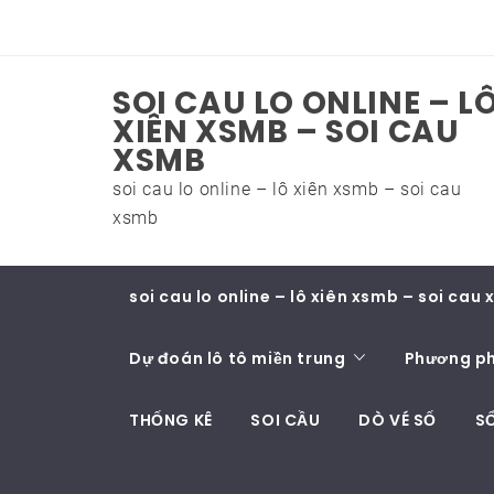
Skip
to
content
SOI CAU LO ONLINE – L
XIÊN XSMB – SOI CAU
XSMB
soi cau lo online – lô xiên xsmb – soi cau
xsmb
soi cau lo online – lô xiên xsmb – soi cau
Dự đoán lô tô miền trung
Phương ph
THỐNG KÊ
SOI CẦU
DÒ VÉ SỐ
S