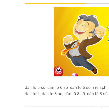
dan lo 6 so, dàn lô 6 số, dàn lô 6 số miền phí,
dan lo 4, dan lo 8 so, dàn lô 8 số, dàn lô 8 số