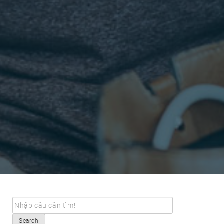
Search