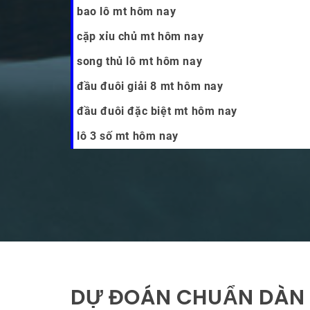
bao lô mt hôm nay
cặp xỉu chủ mt hôm nay
song thủ lô mt hôm nay
đầu đuôi giải 8 mt hôm nay
đầu đuôi đặc biệt mt hôm nay
lô 3 số mt hôm nay
DỰ ĐOÁN CHUẨN DÀN 