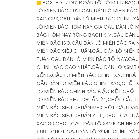
POSTED IN
DỰ ĐOÁN LÔ TÔ MIỀN BẮC
,
LÔ MIỀN BẮC 2021
,
CẦU DÀN LÔ MIỀN BẮC
XÁC GPS
,
CẦU DÀN LÔ MIỀN BẮC CHÍNH X
LÔ MIỀN BẮC HÔM NAY GIÁ
,
CẦU DÀN LÔ M
BẮC HÔM NAY RỒNG BẠCH KIM
,
CẦU DÀN 
MIỀN BẮC ISO
,
CẦU DÀN LÔ MIỀN BẮC RA 
MIỀN BẮC SIÊU CHUẨN
,
CẦU DÀN LÔ MIỀN 
TUẦN
,
CẦU DÀN LÔ MIỀN BẮC TỐI NAY
,
CẦU
CHÍNH XÁC CAO NHẤT
,
CẦU DÀN LÔ XSMB 
SỐNG
,
CẦU LÔ MIỀN BẮC CHÍNH XÁC NHẤ
CẦU DÀN LÔ MIỀN BẮC CHÍNH XÁC
,
CHỐT 
LÔ MIỀN BẮC CHÍNH XÁC ĐẶC BIỆT
,
CHỐT 
LÔ MIỀN BẮC SIÊU CHUẨN 24
,
CHỐT CẦU DÀ
MIỀN BẮC SIÊU CHUẨN MP
,
CHỐT CẦU DÀN 
MIỀN BẮC SIÊU CHUẨN Y TẾ
,
CHỐT CẦU DÀ
XÁC 30
,
CHỐT CẦU DÀN LÔ XSMB CHÍNH X
9999
,
CHỐT CẦU DÀN LÔ XSMB CHÍNH XÁC