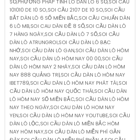
SỐ
,
PHƯƠNG PHÁP TÍNH LÔ DÀN LÔ 6 SỐ
,
SOI CẦU
101010 DE 10 SO
,
SOI CẦU 2107 DE 10 SO
,
SOI CẦU
BẮT DÀN LÔ 6 SỐ MIỀN BẮC
,
SOI CẦU CHUẨN DÀN
6 LÔ MB
,
SOI CAU DÀN ĐỀ 8 SỐ
,
SOI CẦU DÀN LÔ
7 HÀNG NGÀY
,
SOI CẦU DÀN LÔ 7 SỐ
,
SOI CẦU
DÀN LÔ ATRUNGROI
,
SOI CẦU DÀN LÔ BẠC
NHỚ
,
SOI CẦU DÀN LÔ GAN
,
SOI CẦU DÀN LÔ HÔM
NAY
,
SOI CẦU DÀN LÔ HÔM NAY 00 00
,
SOI CẦU
DÀN LÔ HÔM NAY 2 NHÁY
,
SOI CẦU DÀN LÔ HÔM
NAY 888 QUẢNG TRỊ
,
SOI CẦU DÀN LÔ HÔM NAY
IBET789
,
SOI CẦU DÀN LÔ HÔM NAY PHÁT TÀI
,
SOI
CẦU DÀN LÔ HÔM NAY QUỐC THÁI
,
SOI CẦU DÀN
LÔ HÔM NAY SỐ MIỀN BẮC
,
SOI CẦU DÀN LÔ HÔM
NAY THEO NGÀY
,
SOI CAU DÀN LÔ HOM NAY
YEN
,
SOI CẦU DÀN LÔ HÔM NAY YOUTUBE
,
SOI CẦU
DÀN LÔ LỘC
,
SOI CẦU DÀN LÔ MIỀN BẮC HÔM
NAY HÔM NAY
,
SOI CẦU DÀN LÔ MIỄN PHÍ GẦN
ĐÂY
,
SOI CẦU DÀN LÔ MIỄN PHÍ PHẦN 4
,
SOI CẦU