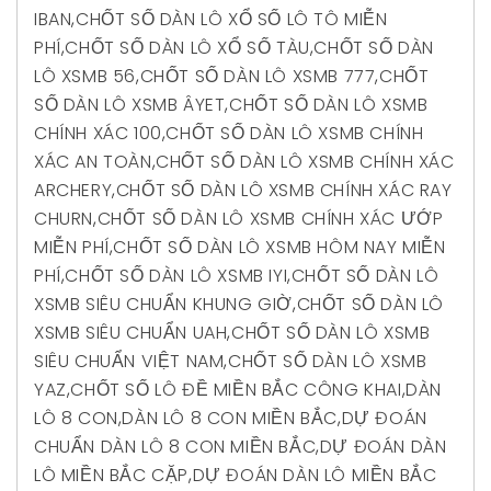
IBAN
,
CHỐT SỐ DÀN LÔ XỔ SỐ LÔ TÔ MIỄN
PHÍ
,
CHỐT SỐ DÀN LÔ XỔ SỐ TÀU
,
CHỐT SỐ DÀN
LÔ XSMB 56
,
CHỐT SỐ DÀN LÔ XSMB 777
,
CHỐT
SỐ DÀN LÔ XSMB ÂYET
,
CHỐT SỐ DÀN LÔ XSMB
CHÍNH XÁC 100
,
CHỐT SỐ DÀN LÔ XSMB CHÍNH
XÁC AN TOÀN
,
CHỐT SỐ DÀN LÔ XSMB CHÍNH XÁC
ARCHERY
,
CHỐT SỐ DÀN LÔ XSMB CHÍNH XÁC RAY
CHURN
,
CHỐT SỐ DÀN LÔ XSMB CHÍNH XÁC ƯỚP
MIỄN PHÍ
,
CHỐT SỐ DÀN LÔ XSMB HÔM NAY MIỄN
PHÍ
,
CHỐT SỐ DÀN LÔ XSMB IYI
,
CHỐT SỐ DÀN LÔ
XSMB SIÊU CHUẨN KHUNG GIỜ
,
CHỐT SỐ DÀN LÔ
XSMB SIÊU CHUẨN UAH
,
CHỐT SỐ DÀN LÔ XSMB
SIÊU CHUẨN VIỆT NAM
,
CHỐT SỐ DÀN LÔ XSMB
YAZ
,
CHỐT SỐ LÔ ĐỀ MIỀN BẮC CÔNG KHAI
,
DÀN
LÔ 8 CON
,
DÀN LÔ 8 CON MIỀN BẮC
,
DỰ ĐOÁN
CHUẨN DÀN LÔ 8 CON MIỀN BẮC
,
DỰ ĐOÁN DÀN
LÔ MIỀN BẮC CẶP
,
DỰ ĐOÁN DÀN LÔ MIỀN BẮC