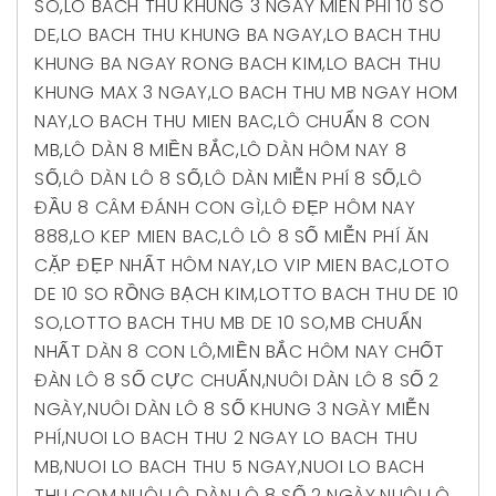
SO
,
LO BACH THU KHUNG 3 NGAY MIEN PHI 10 SO
DE
,
LO BACH THU KHUNG BA NGAY
,
LO BACH THU
KHUNG BA NGAY RONG BACH KIM
,
LO BACH THU
KHUNG MAX 3 NGAY
,
LO BACH THU MB NGAY HOM
NAY
,
LO BACH THU MIEN BAC
,
LÔ CHUẨN 8 CON
MB
,
LÔ DÀN 8 MIỀN BẮC
,
LÔ DÀN HÔM NAY 8
SỐ
,
LÔ DÀN LÔ 8 SỐ
,
LÔ DÀN MIỄN PHÍ 8 SỐ
,
LÔ
ĐẦU 8 CÂM ĐÁNH CON GÌ
,
LÔ ĐẸP HÔM NAY
888
,
LO KEP MIEN BAC
,
LÔ LÔ 8 SỐ MIỄN PHÍ ĂN
CẶP ĐẸP NHẤT HÔM NAY
,
LO VIP MIEN BAC
,
LOTO
DE 10 SO RỒNG BẠCH KIM
,
LOTTO BACH THU DE 10
SO
,
LOTTO BACH THU MB DE 10 SO
,
MB CHUẨN
NHẤT DÀN 8 CON LÔ
,
MIỀN BẮC HÔM NAY CHỐT
ĐÀN LÔ 8 SỐ CỰC CHUẨN
,
NUÔI DÀN LÔ 8 SỐ 2
NGÀY
,
NUÔI DÀN LÔ 8 SỐ KHUNG 3 NGÀY MIỄN
PHÍ
,
NUOI LO BACH THU 2 NGAY LO BACH THU
MB
,
NUOI LO BACH THU 5 NGAY
,
NUOI LO BACH
THU.COM
,
NUÔI LÔ DÀN LÔ 8 SỐ 2 NGÀY
,
NUÔI LÔ