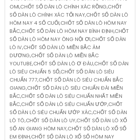
OMI
,
CHỐT SỐ DÀN LÔ CHÍNH XÁC RỒNG
,
CHỐT
SỐ DÀN LÔ CHÍNH XÁC TỐI NAY
,
CHỐT SỐ DÀN LÔ
HÔM NAY 4 SỐ CUỐI
,
CHỐT SỐ DÀN LÔ HÔM NAY
BẮC
,
CHỐT SỐ DÀN LÔ HÔM NAY BÌNH ĐỊNH
,
CHỐT
SỐ DÀN LÔ HÔM NAY ÔNG NỘI ƠI
,
CHỐT SỐ DÀN
LÔ IV
,
CHỐT SỐ DÀN LÔ MIỀN BẮC ÂM
DƯƠNG
,
CHỐT SỐ DÀN LÔ MIỀN BẮC
YOUTUBE
,
CHỐT SỐ DÀN LÔ Ơ ĐÂU
,
CHỐT SỐ DÀN
LÔ SIÊU CHUẨN 5 SỐ
,
CHỐT SỐ DÀN LÔ SIÊU
CHUẨN 777
,
CHỐT SỐ DÀN LÔ SIÊU CHUẨN BẮC
GIANG
,
CHỐT SỐ DÀN LÔ SIÊU CHUẨN ĐÀI MIỀN
BẮC
,
CHỐT SỐ DÀN LÔ SIÊU CHUẨN NHẤT MIỀN
BẮC
,
CHỐT SỐ DÀN LÔ SIÊU CHUẨN ƯỚP
,
CHỐT
SỐ DÀN LÔ SIÊU CHUẨN ƯỚP XÁC
,
CHỐT SỐ DÀN
LÔ TÔ
,
CHỐT SỐ DÀN LÔ UY
,
CHỐT SỐ DÀN LÔ XỔ
SỐ AN GIANG HÔM NAY
,
CHỐT SỐ DÀN LÔ XỔ SỐ
EM ĐỊNH
,
CHỐT SỐ DÀN LÔ XỔ SỐ HÔM NAY