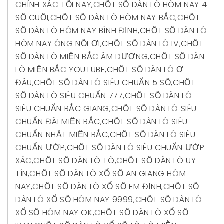
CHÍNH XÁC TỐI NAY
,
CHỐT SỐ DÀN LÔ HÔM NAY 4
SỐ CUỐI
,
CHỐT SỐ DÀN LÔ HÔM NAY BẮC
,
CHỐT
SỐ DÀN LÔ HÔM NAY BÌNH ĐỊNH
,
CHỐT SỐ DÀN LÔ
HÔM NAY ÔNG NỘI ƠI
,
CHỐT SỐ DÀN LÔ IV
,
CHỐT
SỐ DÀN LÔ MIỀN BẮC ÂM DƯƠNG
,
CHỐT SỐ DÀN
LÔ MIỀN BẮC YOUTUBE
,
CHỐT SỐ DÀN LÔ Ơ
ĐÂU
,
CHỐT SỐ DÀN LÔ SIÊU CHUẨN 5 SỐ
,
CHỐT
SỐ DÀN LÔ SIÊU CHUẨN 777
,
CHỐT SỐ DÀN LÔ
SIÊU CHUẨN BẮC GIANG
,
CHỐT SỐ DÀN LÔ SIÊU
CHUẨN ĐÀI MIỀN BẮC
,
CHỐT SỐ DÀN LÔ SIÊU
CHUẨN NHẤT MIỀN BẮC
,
CHỐT SỐ DÀN LÔ SIÊU
CHUẨN ƯỚP
,
CHỐT SỐ DÀN LÔ SIÊU CHUẨN ƯỚP
XÁC
,
CHỐT SỐ DÀN LÔ TÔ
,
CHỐT SỐ DÀN LÔ UY
TÍN
,
CHỐT SỐ DÀN LÔ XỔ SỐ AN GIANG HÔM
NAY
,
CHỐT SỐ DÀN LÔ XỔ SỐ EM ĐỊNH
,
CHỐT SỐ
DÀN LÔ XỔ SỐ HÔM NAY 9999
,
CHỐT SỐ DÀN LÔ
XỔ SỐ HÔM NAY OK
,
CHỐT SỐ DÀN LÔ XỔ SỐ