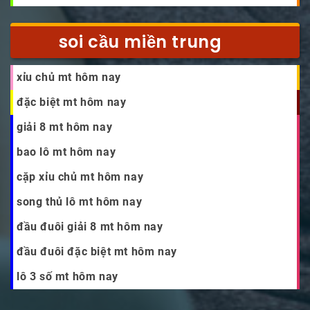
soi cầu miền trung
xỉu chủ mt hôm nay
đặc biệt mt hôm nay
giải 8 mt hôm nay
bao lô mt hôm nay
cặp xỉu chủ mt hôm nay
song thủ lô mt hôm nay
đầu đuôi giải 8 mt hôm nay
đầu đuôi đặc biệt mt hôm nay
lô 3 số mt hôm nay