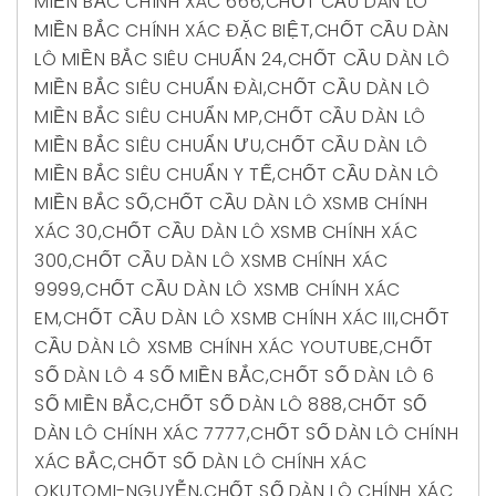
MIỀN BẮC CHÍNH XÁC 666
,
CHỐT CẦU DÀN LÔ
MIỀN BẮC CHÍNH XÁC ĐẶC BIỆT
,
CHỐT CẦU DÀN
LÔ MIỀN BẮC SIÊU CHUẨN 24
,
CHỐT CẦU DÀN LÔ
MIỀN BẮC SIÊU CHUẨN ĐÀI
,
CHỐT CẦU DÀN LÔ
MIỀN BẮC SIÊU CHUẨN MP
,
CHỐT CẦU DÀN LÔ
MIỀN BẮC SIÊU CHUẨN ƯU
,
CHỐT CẦU DÀN LÔ
MIỀN BẮC SIÊU CHUẨN Y TẾ
,
CHỐT CẦU DÀN LÔ
MIỀN BẮC SỐ
,
CHỐT CẦU DÀN LÔ XSMB CHÍNH
XÁC 30
,
CHỐT CẦU DÀN LÔ XSMB CHÍNH XÁC
300
,
CHỐT CẦU DÀN LÔ XSMB CHÍNH XÁC
9999
,
CHỐT CẦU DÀN LÔ XSMB CHÍNH XÁC
EM
,
CHỐT CẦU DÀN LÔ XSMB CHÍNH XÁC III
,
CHỐT
CẦU DÀN LÔ XSMB CHÍNH XÁC YOUTUBE
,
CHỐT
SỐ DÀN LÔ 4 SỐ MIỀN BẮC
,
CHỐT SỐ DÀN LÔ 6
SỐ MIỀN BẮC
,
CHỐT SỐ DÀN LÔ 888
,
CHỐT SỐ
DÀN LÔ CHÍNH XÁC 7777
,
CHỐT SỐ DÀN LÔ CHÍNH
XÁC BẮC
,
CHỐT SỐ DÀN LÔ CHÍNH XÁC
OKUTOMI-NGUYỄN
,
CHỐT SỐ DÀN LÔ CHÍNH XÁC