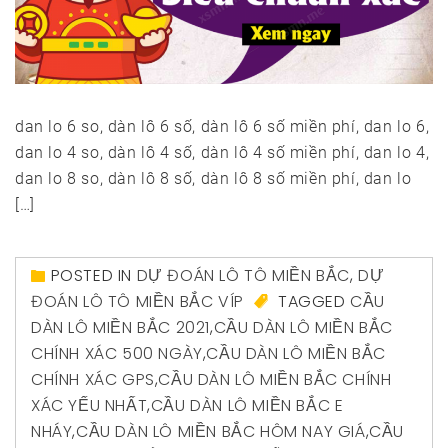
dan lo 6 so, dàn lô 6 số, dàn lô 6 số miền phí, dan lo 6,
dan lo 4 so, dàn lô 4 số, dàn lô 4 số miền phí, dan lo 4,
dan lo 8 so, dàn lô 8 số, dàn lô 8 số miền phí, dan lo
[…]
POSTED IN
DỰ ĐOÁN LÔ TÔ MIỀN BẮC
,
DỰ
ĐOÁN LÔ TÔ MIỀN BẮC VÍP
TAGGED
CẦU
DÀN LÔ MIỀN BẮC 2021
,
CẦU DÀN LÔ MIỀN BẮC
CHÍNH XÁC 500 NGÀY
,
CẦU DÀN LÔ MIỀN BẮC
CHÍNH XÁC GPS
,
CẦU DÀN LÔ MIỀN BẮC CHÍNH
XÁC YẾU NHẤT
,
CẦU DÀN LÔ MIỀN BẮC E
NHÁY
,
CẦU DÀN LÔ MIỀN BẮC HÔM NAY GIÁ
,
CẦU