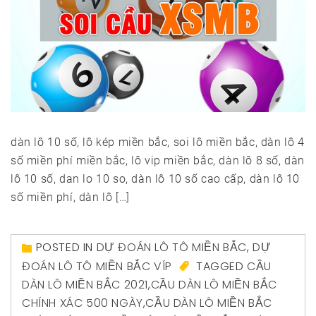
dàn lô 10 số, lô kép miền bắc, soi lô miền bắc, dàn lô 4
số miền phí miền bắc, lô vip miền bắc, dàn lô 8 số, dàn
lô 10 số, dan lo 10 so, dàn lô 10 số cao cấp, dàn lô 10
số miền phí, dàn lô […]
POSTED IN
DỰ ĐOÁN LÔ TÔ MIỀN BẮC
,
DỰ
ĐOÁN LÔ TÔ MIỀN BẮC VÍP
TAGGED
CẦU
DÀN LÔ MIỀN BẮC 2021
,
CẦU DÀN LÔ MIỀN BẮC
CHÍNH XÁC 500 NGÀY
,
CẦU DÀN LÔ MIỀN BẮC