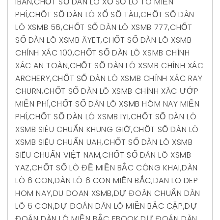
IBAN
,
CHỐT SỐ DÀN LÔ XỔ SỐ LÔ TÔ MIỄN
PHÍ
,
CHỐT SỐ DÀN LÔ XỔ SỐ TÀU
,
CHỐT SỐ DÀN
LÔ XSMB 56
,
CHỐT SỐ DÀN LÔ XSMB 777
,
CHỐT
SỐ DÀN LÔ XSMB ÂYET
,
CHỐT SỐ DÀN LÔ XSMB
CHÍNH XÁC 100
,
CHỐT SỐ DÀN LÔ XSMB CHÍNH
XÁC AN TOÀN
,
CHỐT SỐ DÀN LÔ XSMB CHÍNH XÁC
ARCHERY
,
CHỐT SỐ DÀN LÔ XSMB CHÍNH XÁC RAY
CHURN
,
CHỐT SỐ DÀN LÔ XSMB CHÍNH XÁC ƯỚP
MIỄN PHÍ
,
CHỐT SỐ DÀN LÔ XSMB HÔM NAY MIỄN
PHÍ
,
CHỐT SỐ DÀN LÔ XSMB IYI
,
CHỐT SỐ DÀN LÔ
XSMB SIÊU CHUẨN KHUNG GIỜ
,
CHỐT SỐ DÀN LÔ
XSMB SIÊU CHUẨN UAH
,
CHỐT SỐ DÀN LÔ XSMB
SIÊU CHUẨN VIỆT NAM
,
CHỐT SỐ DÀN LÔ XSMB
YAZ
,
CHỐT SỐ LÔ ĐỀ MIỀN BẮC CÔNG KHAI
,
DÀN
LÔ 6 CON
,
DÀN LÔ 6 CON MIỀN BẮC
,
DAN LO DEP
HOM NAY
,
DU DOAN XSMB
,
DỰ ĐOÁN CHUẨN DÀN
LÔ 6 CON
,
DỰ ĐOÁN DÀN LÔ MIỀN BẮC CẶP
,
DỰ
ĐOÁN DÀN LÔ MIỀN BẮC EBOOK
,
DỰ ĐOÁN DÀN