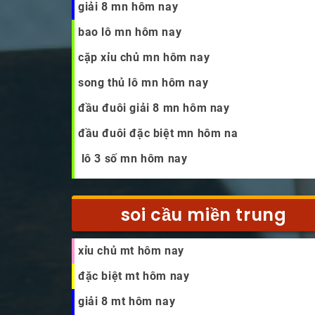
giải 8 mn hôm nay
bao lô mn hôm nay
cặp xỉu chủ mn hôm nay
song thủ lô mn hôm nay
đầu đuôi giải 8 mn hôm nay
đầu đuôi đặc biệt mn hôm na
lô 3 số mn hôm nay
soi cầu miền trung
xỉu chủ mt hôm nay
đặc biệt mt hôm nay
giải 8 mt hôm nay