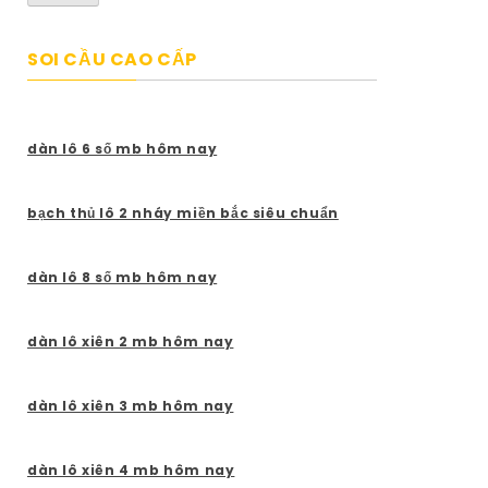
SOI CẦU CAO CẤP
dàn lô 6 số mb hôm nay
bạch thủ lô 2 nháy miền bắc siêu chuẩn
dàn lô 8 số mb hôm nay
dàn lô xiên 2 mb hôm nay
dàn lô xiên 3 mb hôm nay
dàn lô xiên 4 mb hôm nay