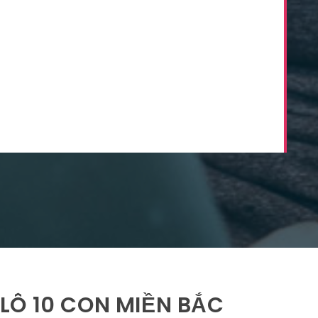
LÔ 10 CON MIỀN BẮC