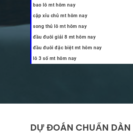
bao lô mt hôm nay
cặp xỉu chủ mt hôm nay
song thủ lô mt hôm nay
đầu đuôi giải 8 mt hôm nay
đầu đuôi đặc biệt mt hôm nay
lô 3 số mt hôm nay
DỰ ĐOÁN CHUẨN DÀN 