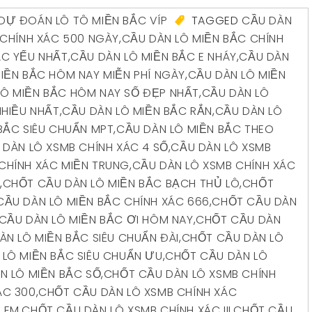
DỰ ĐOÁN LÔ TÔ MIỀN BẮC VÍP
TAGGED
CẦU DÀN
 CHÍNH XÁC 500 NGÀY
,
CẦU DÀN LÔ MIỀN BẮC CHÍNH
ÁC YẾU NHẤT
,
CẦU DÀN LÔ MIỀN BẮC E NHÁY
,
CẦU DÀN
IỀN BẮC HÔM NAY MIỄN PHÍ NGÀY
,
CẦU DÀN LÔ MIỀN
LÔ MIỀN BẮC HÔM NAY SỐ ĐẸP NHẤT
,
CẦU DÀN LÔ
NHIỀU NHẤT
,
CẦU DÀN LÔ MIỀN BẮC RẮN
,
CẦU DÀN LÔ
BẮC SIÊU CHUẨN MPT
,
CẦU DÀN LÔ MIỀN BẮC THEO
 DÀN LÔ XSMB CHÍNH XÁC 4 SỐ
,
CẦU DÀN LÔ XSMB
CHÍNH XÁC MIỀN TRUNG
,
CẦU DÀN LÔ XSMB CHÍNH XÁC
T
,
CHỐT CẦU DÀN LÔ MIỀN BẮC BẠCH THỦ LÔ
,
CHỐT
CẦU DÀN LÔ MIỀN BẮC CHÍNH XÁC 666
,
CHỐT CẦU DÀN
CẦU DÀN LÔ MIỀN BẮC ƠI HÔM NAY
,
CHỐT CẦU DÀN
N LÔ MIỀN BẮC SIÊU CHUẨN ĐÀI
,
CHỐT CẦU DÀN LÔ
LÔ MIỀN BẮC SIÊU CHUẨN ƯU
,
CHỐT CẦU DÀN LÔ
N LÔ MIỀN BẮC SỐ
,
CHỐT CẦU DÀN LÔ XSMB CHÍNH
ÁC 300
,
CHỐT CẦU DÀN LÔ XSMB CHÍNH XÁC
 EM
,
CHỐT CẦU DÀN LÔ XSMB CHÍNH XÁC III
,
CHỐT CẦU