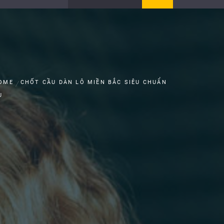
OME
CHỐT CẦU DÀN LÔ MIỀN BẮC SIÊU CHUẨN
U