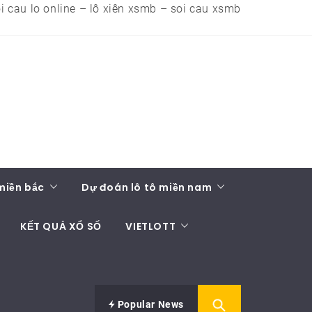
i cau lo online – lô xiên xsmb – soi cau xsmb
miền bắc
Dự đoán lô tô miền nam
KẾT QUẢ XỔ SỐ
VIETLOTT
Popular News