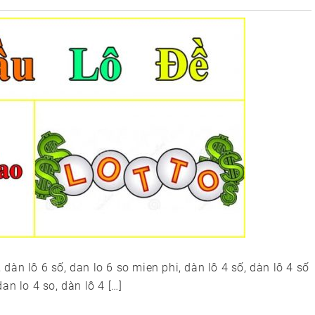
, dàn lô 6 số, dan lo 6 so mien phi, dàn lô 4 số, dàn lô 4 số
an lo 4 so, dàn lô 4 […]