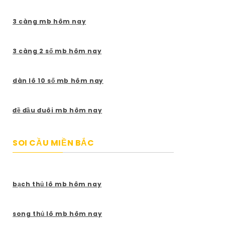
3 càng mb hôm nay
3 càng 2 số mb hôm nay
dàn lô 10 số mb hôm nay
đề đầu đuôi mb hôm nay
SOI CẦU MIỀN BẮC
bạch thủ lô mb hôm nay
song thủ lô mb hôm nay