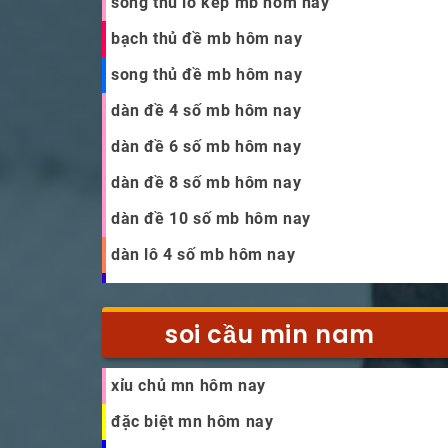
song thủ lô kép mb hôm nay
bạch thủ đề mb hôm nay
song thủ đề mb hôm nay
dàn đề 4 số mb hôm nay
dàn đề 6 số mb hôm nay
dàn đề 8 số mb hôm nay
dàn đề 10 số mb hôm nay
dàn lô 4 số mb hôm nay
soi cầu min nam
xỉu chủ mn hôm nay
đặc biệt mn hôm nay