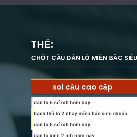
THẺ:
CHỐT CẦU DÀN LÔ MIỀN BẮC SIÊ
soi cầu cao cấp
dàn lô 6 số mb hôm nay
bạch thủ lô 2 nháy miền bắc siêu chuẩn
dàn lô 8 số mb hôm nay
dàn lô xiên 2 mb hôm nay