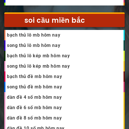
soi cầu miền bắc
bạch thủ lô mb hôm nay
song thủ lô mb hôm nay
bạch thủ lô kép mb hôm nay
song thủ lô kép mb hôm nay
bạch thủ đề mb hôm nay
song thủ đề mb hôm nay
dàn đề 4 số mb hôm nay
dàn đề 6 số mb hôm nay
dàn đề 8 số mb hôm nay
dàn đề 10 số mb hôm nay