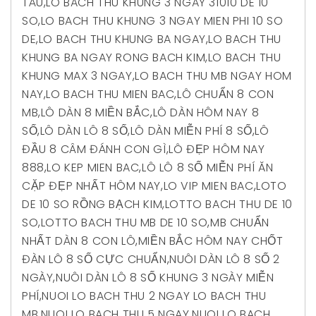
TÀU
,
LO BACH THU KHUNG 3 NGAY 31010 DE 10
SO
,
LO BACH THU KHUNG 3 NGAY MIEN PHI 10 SO
DE
,
LO BACH THU KHUNG BA NGAY
,
LO BACH THU
KHUNG BA NGAY RONG BACH KIM
,
LO BACH THU
KHUNG MAX 3 NGAY
,
LO BACH THU MB NGAY HOM
NAY
,
LO BACH THU MIEN BAC
,
LÔ CHUẨN 8 CON
MB
,
LÔ DÀN 8 MIỀN BẮC
,
LÔ DÀN HÔM NAY 8
SỐ
,
LÔ DÀN LÔ 8 SỐ
,
LÔ DÀN MIỄN PHÍ 8 SỐ
,
LÔ
ĐẦU 8 CÂM ĐÁNH CON GÌ
,
LÔ ĐẸP HÔM NAY
888
,
LO KEP MIEN BAC
,
LÔ LÔ 8 SỐ MIỄN PHÍ ĂN
CẶP ĐẸP NHẤT HÔM NAY
,
LO VIP MIEN BAC
,
LOTO
DE 10 SO RỒNG BẠCH KIM
,
LOTTO BACH THU DE 10
SO
,
LOTTO BACH THU MB DE 10 SO
,
MB CHUẨN
NHẤT DÀN 8 CON LÔ
,
MIỀN BẮC HÔM NAY CHỐT
ĐÀN LÔ 8 SỐ CỰC CHUẨN
,
NUÔI DÀN LÔ 8 SỐ 2
NGÀY
,
NUÔI DÀN LÔ 8 SỐ KHUNG 3 NGÀY MIỄN
PHÍ
,
NUOI LO BACH THU 2 NGAY LO BACH THU
MB
,
NUOI LO BACH THU 5 NGAY
,
NUOI LO BACH