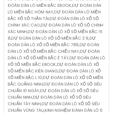
ĐOÁN DÀN LÔ MIỀN BẮC EBOOK
,
DỰ ĐOÁN DÀN
LÔ MIỀN BẮC HÔM NAY
,
DỰ ĐOÁN DÀN LÔ MIỀN
BẮC XỔ SỐ THẦN TÀI
,
DỰ ĐOÁN DÀN LÔ XỔ SỐ
CHÍNH XÁC CAO
,
DỰ ĐOÁN DÀN LÔ XỔ SỐ CHÍNH
XÁC MINH
,
DỰ ĐOÁN DÀN LÔ XỔ SỐ MIỀN BẮC 15
8
,
DỰ ĐOÁN DÀN LÔ XỔ SỐ MIỀN BẮC 3 9
,
DỰ
ĐOÁN DÀN LÔ XỔ SỐ MIỀN BẮC 789
,
DỰ ĐOÁN
DÀN LÔ XỔ SỐ MIỀN BẮC CHIỀU NAY
,
DỰ ĐOÁN
DÀN LÔ XỔ SỐ MIỀN BẮC Ê TÂY
,
DỰ ĐOÁN DÀN LÔ
XỔ SỐ MIỀN BẮC EBOOK
,
DỰ ĐOÁN DÀN LÔ XỔ
SỐ MIỀN BẮC KIÊN GIANG
,
DỰ ĐOÁN DÀN LÔ XỔ
SỐ MIỀN BẮC L 10
,
DỰ ĐOÁN DÀN LÔ XỔ SỐ MIỀN
BẮC QUẢNG NINH
,
DỰ ĐOÁN DÀN LÔ XỔ SỐ SIÊU
CHUẨN 10 NGÀY
,
DỰ ĐOÁN DÀN LÔ XỔ SỐ SIÊU
CHUẨN NINH
,
DỰ ĐOÁN DÀN LÔ XỔ SỐ SIÊU
CHUẨN TÂY NINH
,
DỰ ĐOÁN DÀN LÔ XỔ SỐ SIÊU
CHUẨN VŨNG TÀU
,
KINH NGHIỆM ĐÁNH DÀN LÔ 6