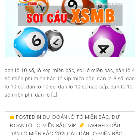
dàn lô 10 số, lô kép miền bắc, soi lô miền bắc, dàn lô 4
số miền phí miền bắc, lô vip miền bắc, dàn lô 8 số, dàn
lô 10 số, dan lo 10 so, dàn lô 10 số cao cấp, dàn lô 10
số miền phí, dàn lô […]
POSTED IN
DỰ ĐOÁN LÔ TÔ MIỀN BẮC
,
DỰ
ĐOÁN LÔ TÔ MIỀN BẮC VÍP
TAGGED
CẦU
DÀN LÔ MIỀN BẮC 2021
,
CẦU DÀN LÔ MIỀN BẮC