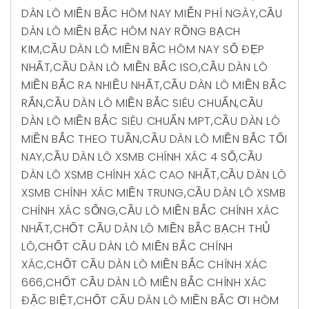
DÀN LÔ MIỀN BẮC HÔM NAY MIỄN PHÍ NGÀY
,
CẦU
DÀN LÔ MIỀN BẮC HÔM NAY RỒNG BẠCH
KIM
,
CẦU DÀN LÔ MIỀN BẮC HÔM NAY SỐ ĐẸP
NHẤT
,
CẦU DÀN LÔ MIỀN BẮC ISO
,
CẦU DÀN LÔ
MIỀN BẮC RA NHIỀU NHẤT
,
CẦU DÀN LÔ MIỀN BẮC
RẮN
,
CẦU DÀN LÔ MIỀN BẮC SIÊU CHUẨN
,
CẦU
DÀN LÔ MIỀN BẮC SIÊU CHUẨN MPT
,
CẦU DÀN LÔ
MIỀN BẮC THEO TUẦN
,
CẦU DÀN LÔ MIỀN BẮC TỐI
NAY
,
CẦU DÀN LÔ XSMB CHÍNH XÁC 4 SỐ
,
CẦU
DÀN LÔ XSMB CHÍNH XÁC CAO NHẤT
,
CẦU DÀN LÔ
XSMB CHÍNH XÁC MIỀN TRUNG
,
CẦU DÀN LÔ XSMB
CHÍNH XÁC SỐNG
,
CẦU LÔ MIỀN BẮC CHÍNH XÁC
NHẤT
,
CHỐT CẦU DÀN LÔ MIỀN BẮC BẠCH THỦ
LÔ
,
CHỐT CẦU DÀN LÔ MIỀN BẮC CHÍNH
XÁC
,
CHỐT CẦU DÀN LÔ MIỀN BẮC CHÍNH XÁC
666
,
CHỐT CẦU DÀN LÔ MIỀN BẮC CHÍNH XÁC
ĐẶC BIỆT
,
CHỐT CẦU DÀN LÔ MIỀN BẮC ƠI HÔM