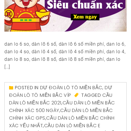
dan lo 6 so, dàn lô 6 số, dàn lô 6 số miền phí, dan lo 6,
dan lo 4 so, dàn lô 4 số, dàn lô 4 số miền phí, dan lo 4,
dan lo 8 so, dàn lô 8 số, dàn lô 8 số miền phí, dan lo
[…]
POSTED IN
DỰ ĐOÁN LÔ TÔ MIỀN BẮC
,
DỰ
ĐOÁN LÔ TÔ MIỀN BẮC VÍP
TAGGED
CẦU
DÀN LÔ MIỀN BẮC 2021
,
CẦU DÀN LÔ MIỀN BẮC
CHÍNH XÁC 500 NGÀY
,
CẦU DÀN LÔ MIỀN BẮC
CHÍNH XÁC GPS
,
CẦU DÀN LÔ MIỀN BẮC CHÍNH
XÁC YẾU NHẤT
,
CẦU DÀN LÔ MIỀN BẮC E