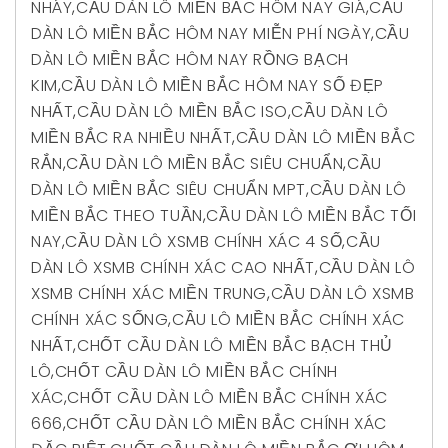
NHÁY
,
CẦU DÀN LÔ MIỀN BẮC HÔM NAY GIÁ
,
CẦU
DÀN LÔ MIỀN BẮC HÔM NAY MIỄN PHÍ NGÀY
,
CẦU
DÀN LÔ MIỀN BẮC HÔM NAY RỒNG BẠCH
KIM
,
CẦU DÀN LÔ MIỀN BẮC HÔM NAY SỐ ĐẸP
NHẤT
,
CẦU DÀN LÔ MIỀN BẮC ISO
,
CẦU DÀN LÔ
MIỀN BẮC RA NHIỀU NHẤT
,
CẦU DÀN LÔ MIỀN BẮC
RẮN
,
CẦU DÀN LÔ MIỀN BẮC SIÊU CHUẨN
,
CẦU
DÀN LÔ MIỀN BẮC SIÊU CHUẨN MPT
,
CẦU DÀN LÔ
MIỀN BẮC THEO TUẦN
,
CẦU DÀN LÔ MIỀN BẮC TỐI
NAY
,
CẦU DÀN LÔ XSMB CHÍNH XÁC 4 SỐ
,
CẦU
DÀN LÔ XSMB CHÍNH XÁC CAO NHẤT
,
CẦU DÀN LÔ
XSMB CHÍNH XÁC MIỀN TRUNG
,
CẦU DÀN LÔ XSMB
CHÍNH XÁC SỐNG
,
CẦU LÔ MIỀN BẮC CHÍNH XÁC
NHẤT
,
CHỐT CẦU DÀN LÔ MIỀN BẮC BẠCH THỦ
LÔ
,
CHỐT CẦU DÀN LÔ MIỀN BẮC CHÍNH
XÁC
,
CHỐT CẦU DÀN LÔ MIỀN BẮC CHÍNH XÁC
666
,
CHỐT CẦU DÀN LÔ MIỀN BẮC CHÍNH XÁC