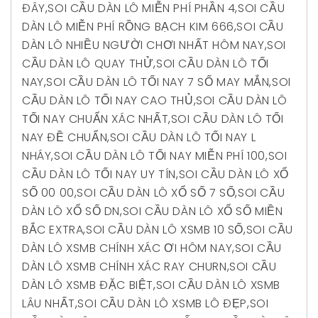
ĐÂY
,
SOI CẦU DÀN LÔ MIỄN PHÍ PHẦN 4
,
SOI CẦU
DÀN LÔ MIỄN PHÍ RỒNG BẠCH KIM 666
,
SOI CẦU
DÀN LÔ NHIỀU NGƯỜI CHƠI NHẤT HÔM NAY
,
SOI
CẦU DÀN LÔ QUAY THỬ
,
SOI CẦU DÀN LÔ TỐI
NAY
,
SOI CẦU DÀN LÔ TỐI NAY 7 SỐ MAY MẮN
,
SOI
CẦU DÀN LÔ TỐI NAY CAO THỦ
,
SOI CẦU DÀN LÔ
TỐI NAY CHUẨN XÁC NHẤT
,
SOI CẦU DÀN LÔ TỐI
NAY ĐỀ CHUẨN
,
SOI CẦU DÀN LÔ TỐI NAY L
NHÁY
,
SOI CẦU DÀN LÔ TỐI NAY MIỄN PHÍ 100
,
SOI
CẦU DÀN LÔ TỐI NAY UY TÍN
,
SOI CẦU DÀN LÔ XỔ
SỐ 00 00
,
SOI CẦU DÀN LÔ XỔ SỐ 7 SỐ
,
SOI CẦU
DÀN LÔ XỔ SỐ DN
,
SOI CẦU DÀN LÔ XỔ SỐ MIỀN
BẮC EXTRA
,
SOI CẦU DÀN LÔ XSMB 10 SỐ
,
SOI CẦU
DÀN LÔ XSMB CHÍNH XÁC ƠI HÔM NAY
,
SOI CẦU
DÀN LÔ XSMB CHÍNH XÁC RAY CHURN
,
SOI CẦU
DÀN LÔ XSMB ĐẶC BIỆT
,
SOI CẦU DÀN LÔ XSMB
LÂU NHẤT
,
SOI CẦU DÀN LÔ XSMB LÔ ĐẸP
,
SOI