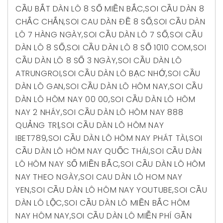
CẦU BẮT DÀN LÔ 8 SỐ MIỀN BẮC
,
SOI CẦU DÀN 8
CHẮC CHẮN
,
SOI CAU DÀN ĐỀ 8 SỐ
,
SOI CẦU DÀN
LÔ 7 HÀNG NGÀY
,
SOI CẦU DÀN LÔ 7 SỐ
,
SOI CẦU
DÀN LÔ 8 SỐ
,
SOI CẦU DÀN LÔ 8 SỐ 1010 COM
,
SOI
CẦU DÀN LÔ 8 SỐ 3 NGÀY
,
SOI CẦU DÀN LÔ
ATRUNGROI
,
SOI CẦU DÀN LÔ BẠC NHỚ
,
SOI CẦU
DÀN LÔ GAN
,
SOI CẦU DÀN LÔ HÔM NAY
,
SOI CẦU
DÀN LÔ HÔM NAY 00 00
,
SOI CẦU DÀN LÔ HÔM
NAY 2 NHÁY
,
SOI CẦU DÀN LÔ HÔM NAY 888
QUẢNG TRỊ
,
SOI CẦU DÀN LÔ HÔM NAY
IBET789
,
SOI CẦU DÀN LÔ HÔM NAY PHÁT TÀI
,
SOI
CẦU DÀN LÔ HÔM NAY QUỐC THÁI
,
SOI CẦU DÀN
LÔ HÔM NAY SỐ MIỀN BẮC
,
SOI CẦU DÀN LÔ HÔM
NAY THEO NGÀY
,
SOI CAU DÀN LÔ HOM NAY
YEN
,
SOI CẦU DÀN LÔ HÔM NAY YOUTUBE
,
SOI CẦU
DÀN LÔ LỘC
,
SOI CẦU DÀN LÔ MIỀN BẮC HÔM
NAY HÔM NAY
,
SOI CẦU DÀN LÔ MIỄN PHÍ GẦN