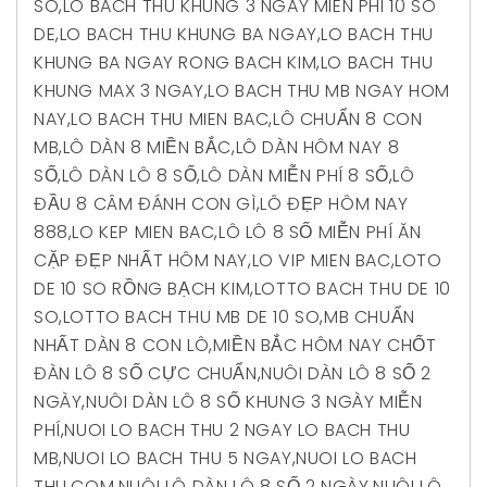
SO
,
LO BACH THU KHUNG 3 NGAY MIEN PHI 10 SO
DE
,
LO BACH THU KHUNG BA NGAY
,
LO BACH THU
KHUNG BA NGAY RONG BACH KIM
,
LO BACH THU
KHUNG MAX 3 NGAY
,
LO BACH THU MB NGAY HOM
NAY
,
LO BACH THU MIEN BAC
,
LÔ CHUẨN 8 CON
MB
,
LÔ DÀN 8 MIỀN BẮC
,
LÔ DÀN HÔM NAY 8
SỐ
,
LÔ DÀN LÔ 8 SỐ
,
LÔ DÀN MIỄN PHÍ 8 SỐ
,
LÔ
ĐẦU 8 CÂM ĐÁNH CON GÌ
,
LÔ ĐẸP HÔM NAY
888
,
LO KEP MIEN BAC
,
LÔ LÔ 8 SỐ MIỄN PHÍ ĂN
CẶP ĐẸP NHẤT HÔM NAY
,
LO VIP MIEN BAC
,
LOTO
DE 10 SO RỒNG BẠCH KIM
,
LOTTO BACH THU DE 10
SO
,
LOTTO BACH THU MB DE 10 SO
,
MB CHUẨN
NHẤT DÀN 8 CON LÔ
,
MIỀN BẮC HÔM NAY CHỐT
ĐÀN LÔ 8 SỐ CỰC CHUẨN
,
NUÔI DÀN LÔ 8 SỐ 2
NGÀY
,
NUÔI DÀN LÔ 8 SỐ KHUNG 3 NGÀY MIỄN
PHÍ
,
NUOI LO BACH THU 2 NGAY LO BACH THU
MB
,
NUOI LO BACH THU 5 NGAY
,
NUOI LO BACH
THU.COM
,
NUÔI LÔ DÀN LÔ 8 SỐ 2 NGÀY
,
NUÔI LÔ