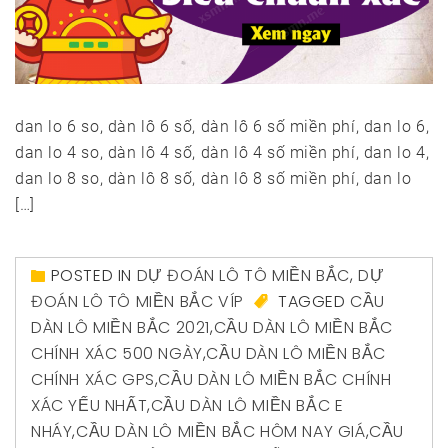
dan lo 6 so, dàn lô 6 số, dàn lô 6 số miền phí, dan lo 6,
dan lo 4 so, dàn lô 4 số, dàn lô 4 số miền phí, dan lo 4,
dan lo 8 so, dàn lô 8 số, dàn lô 8 số miền phí, dan lo
[…]
POSTED IN
DỰ ĐOÁN LÔ TÔ MIỀN BẮC
,
DỰ
ĐOÁN LÔ TÔ MIỀN BẮC VÍP
TAGGED
CẦU
DÀN LÔ MIỀN BẮC 2021
,
CẦU DÀN LÔ MIỀN BẮC
CHÍNH XÁC 500 NGÀY
,
CẦU DÀN LÔ MIỀN BẮC
CHÍNH XÁC GPS
,
CẦU DÀN LÔ MIỀN BẮC CHÍNH
XÁC YẾU NHẤT
,
CẦU DÀN LÔ MIỀN BẮC E
NHÁY
,
CẦU DÀN LÔ MIỀN BẮC HÔM NAY GIÁ
,
CẦU