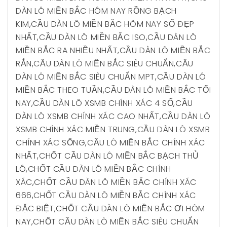
DÀN LÔ MIỀN BẮC HÔM NAY RỒNG BẠCH
KIM
,
CẦU DÀN LÔ MIỀN BẮC HÔM NAY SỐ ĐẸP
NHẤT
,
CẦU DÀN LÔ MIỀN BẮC ISO
,
CẦU DÀN LÔ
MIỀN BẮC RA NHIỀU NHẤT
,
CẦU DÀN LÔ MIỀN BẮC
RẮN
,
CẦU DÀN LÔ MIỀN BẮC SIÊU CHUẨN
,
CẦU
DÀN LÔ MIỀN BẮC SIÊU CHUẨN MPT
,
CẦU DÀN LÔ
MIỀN BẮC THEO TUẦN
,
CẦU DÀN LÔ MIỀN BẮC TỐI
NAY
,
CẦU DÀN LÔ XSMB CHÍNH XÁC 4 SỐ
,
CẦU
DÀN LÔ XSMB CHÍNH XÁC CAO NHẤT
,
CẦU DÀN LÔ
XSMB CHÍNH XÁC MIỀN TRUNG
,
CẦU DÀN LÔ XSMB
CHÍNH XÁC SỐNG
,
CẦU LÔ MIỀN BẮC CHÍNH XÁC
NHẤT
,
CHỐT CẦU DÀN LÔ MIỀN BẮC BẠCH THỦ
LÔ
,
CHỐT CẦU DÀN LÔ MIỀN BẮC CHÍNH
XÁC
,
CHỐT CẦU DÀN LÔ MIỀN BẮC CHÍNH XÁC
666
,
CHỐT CẦU DÀN LÔ MIỀN BẮC CHÍNH XÁC
ĐẶC BIỆT
,
CHỐT CẦU DÀN LÔ MIỀN BẮC ƠI HÔM
NAY
,
CHỐT CẦU DÀN LÔ MIỀN BẮC SIÊU CHUẨN