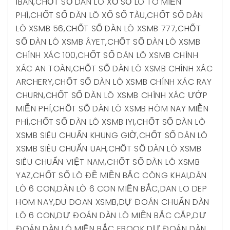
IBAN
,
CHỐT SỐ DÀN LÔ XỔ SỐ LÔ TÔ MIỄN
PHÍ
,
CHỐT SỐ DÀN LÔ XỔ SỐ TÀU
,
CHỐT SỐ DÀN
LÔ XSMB 56
,
CHỐT SỐ DÀN LÔ XSMB 777
,
CHỐT
SỐ DÀN LÔ XSMB ÂYET
,
CHỐT SỐ DÀN LÔ XSMB
CHÍNH XÁC 100
,
CHỐT SỐ DÀN LÔ XSMB CHÍNH
XÁC AN TOÀN
,
CHỐT SỐ DÀN LÔ XSMB CHÍNH XÁC
ARCHERY
,
CHỐT SỐ DÀN LÔ XSMB CHÍNH XÁC RAY
CHURN
,
CHỐT SỐ DÀN LÔ XSMB CHÍNH XÁC ƯỚP
MIỄN PHÍ
,
CHỐT SỐ DÀN LÔ XSMB HÔM NAY MIỄN
PHÍ
,
CHỐT SỐ DÀN LÔ XSMB IYI
,
CHỐT SỐ DÀN LÔ
XSMB SIÊU CHUẨN KHUNG GIỜ
,
CHỐT SỐ DÀN LÔ
XSMB SIÊU CHUẨN UAH
,
CHỐT SỐ DÀN LÔ XSMB
SIÊU CHUẨN VIỆT NAM
,
CHỐT SỐ DÀN LÔ XSMB
YAZ
,
CHỐT SỐ LÔ ĐỀ MIỀN BẮC CÔNG KHAI
,
DÀN
LÔ 6 CON
,
DÀN LÔ 6 CON MIỀN BẮC
,
DAN LO DEP
HOM NAY
,
DU DOAN XSMB
,
DỰ ĐOÁN CHUẨN DÀN
LÔ 6 CON
,
DỰ ĐOÁN DÀN LÔ MIỀN BẮC CẶP
,
DỰ
ĐOÁN DÀN LÔ MIỀN BẮC EBOOK
,
DỰ ĐOÁN DÀN