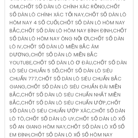
OMI
,
CHỐT SỐ DÀN LÔ CHÍNH XÁC RỒNG
,
CHỐT
SỐ DÀN LÔ CHÍNH XÁC TỐI NAY
,
CHỐT SỐ DÀN LÔ
HÔM NAY 4 SỐ CUỐI
,
CHỐT SỐ DÀN LÔ HÔM NAY
BẮC
,
CHỐT SỐ DÀN LÔ HÔM NAY BÌNH ĐỊNH
,
CHỐT
SỐ DÀN LÔ HÔM NAY ÔNG NỘI ƠI
,
CHỐT SỐ DÀN
LÔ IV
,
CHỐT SỐ DÀN LÔ MIỀN BẮC ÂM
DƯƠNG
,
CHỐT SỐ DÀN LÔ MIỀN BẮC
YOUTUBE
,
CHỐT SỐ DÀN LÔ Ơ ĐÂU
,
CHỐT SỐ DÀN
LÔ SIÊU CHUẨN 5 SỐ
,
CHỐT SỐ DÀN LÔ SIÊU
CHUẨN 777
,
CHỐT SỐ DÀN LÔ SIÊU CHUẨN BẮC
GIANG
,
CHỐT SỐ DÀN LÔ SIÊU CHUẨN ĐÀI MIỀN
BẮC
,
CHỐT SỐ DÀN LÔ SIÊU CHUẨN NHẤT MIỀN
BẮC
,
CHỐT SỐ DÀN LÔ SIÊU CHUẨN ƯỚP
,
CHỐT
SỐ DÀN LÔ SIÊU CHUẨN ƯỚP XÁC
,
CHỐT SỐ DÀN
LÔ TÔ
,
CHỐT SỐ DÀN LÔ UY
,
CHỐT SỐ DÀN LÔ XỔ
SỐ AN GIANG HÔM NAY
,
CHỐT SỐ DÀN LÔ XỔ SỐ
EM ĐỊNH
,
CHỐT SỐ DÀN LÔ XỔ SỐ HÔM NAY