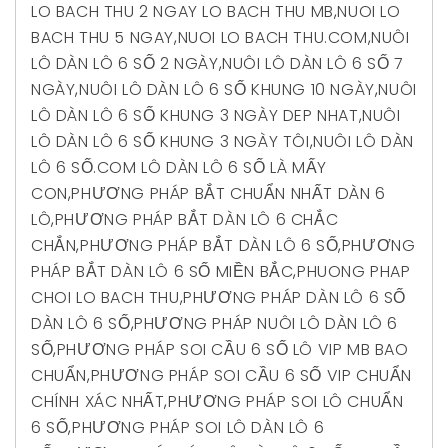
LO BACH THU 2 NGAY LO BACH THU MB
,
NUOI LO
BACH THU 5 NGAY
,
NUOI LO BACH THU.COM
,
NUÔI
LÔ DÀN LÔ 6 SỐ 2 NGÀY
,
NUÔI LÔ DÀN LÔ 6 SỐ 7
NGÀY
,
NUÔI LÔ DÀN LÔ 6 SỐ KHUNG 10 NGÀY
,
NUÔI
LÔ DÀN LÔ 6 SỐ KHUNG 3 NGÀY DEP NHAT
,
NUÔI
LÔ DÀN LÔ 6 SỐ KHUNG 3 NGÀY TÔI
,
NUÔI LÔ DÀN
LÔ 6 SỐ.COM LÔ DÀN LÔ 6 SỐ LÀ MẤY
CON
,
PHƯƠNG PHÁP BẮT CHUẨN NHẤT DÀN 6
LÔ
,
PHƯƠNG PHÁP BẮT DÀN LÔ 6 CHẮC
CHẮN
,
PHƯƠNG PHÁP BẮT DÀN LÔ 6 SỐ
,
PHƯƠNG
PHÁP BẮT DÀN LÔ 6 SỐ MIỀN BẮC
,
PHUONG PHAP
CHOI LO BACH THU
,
PHƯƠNG PHÁP DÀN LÔ 6 SỐ
DÀN LÔ 6 SỐ
,
PHƯƠNG PHÁP NUÔI LÔ DÀN LÔ 6
SỐ
,
PHƯƠNG PHÁP SOI CẦU 6 SỐ LÔ VIP MB BAO
CHUẨN
,
PHƯƠNG PHÁP SOI CẦU 6 SỐ VIP CHUẨN
CHÍNH XÁC NHẤT
,
PHƯƠNG PHÁP SOI LÔ CHUẨN
6 SỐ
,
PHƯƠNG PHÁP SOI LÔ DÀN LÔ 6