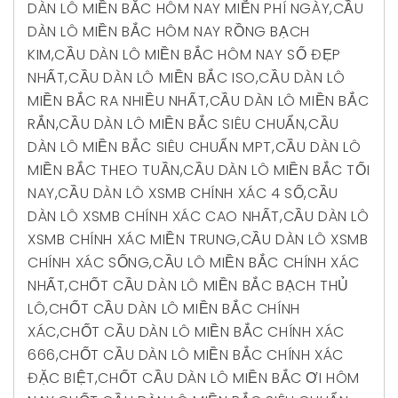
DÀN LÔ MIỀN BẮC HÔM NAY MIỄN PHÍ NGÀY
,
CẦU
DÀN LÔ MIỀN BẮC HÔM NAY RỒNG BẠCH
KIM
,
CẦU DÀN LÔ MIỀN BẮC HÔM NAY SỐ ĐẸP
NHẤT
,
CẦU DÀN LÔ MIỀN BẮC ISO
,
CẦU DÀN LÔ
MIỀN BẮC RA NHIỀU NHẤT
,
CẦU DÀN LÔ MIỀN BẮC
RẮN
,
CẦU DÀN LÔ MIỀN BẮC SIÊU CHUẨN
,
CẦU
DÀN LÔ MIỀN BẮC SIÊU CHUẨN MPT
,
CẦU DÀN LÔ
MIỀN BẮC THEO TUẦN
,
CẦU DÀN LÔ MIỀN BẮC TỐI
NAY
,
CẦU DÀN LÔ XSMB CHÍNH XÁC 4 SỐ
,
CẦU
DÀN LÔ XSMB CHÍNH XÁC CAO NHẤT
,
CẦU DÀN LÔ
XSMB CHÍNH XÁC MIỀN TRUNG
,
CẦU DÀN LÔ XSMB
CHÍNH XÁC SỐNG
,
CẦU LÔ MIỀN BẮC CHÍNH XÁC
NHẤT
,
CHỐT CẦU DÀN LÔ MIỀN BẮC BẠCH THỦ
LÔ
,
CHỐT CẦU DÀN LÔ MIỀN BẮC CHÍNH
XÁC
,
CHỐT CẦU DÀN LÔ MIỀN BẮC CHÍNH XÁC
666
,
CHỐT CẦU DÀN LÔ MIỀN BẮC CHÍNH XÁC
ĐẶC BIỆT
,
CHỐT CẦU DÀN LÔ MIỀN BẮC ƠI HÔM