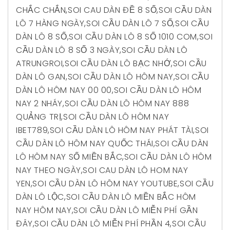
CHẮC CHẮN
,
SOI CAU DÀN ĐỀ 8 SỐ
,
SOI CẦU DÀN
LÔ 7 HÀNG NGÀY
,
SOI CẦU DÀN LÔ 7 SỐ
,
SOI CẦU
DÀN LÔ 8 SỐ
,
SOI CẦU DÀN LÔ 8 SỐ 1010 COM
,
SOI
CẦU DÀN LÔ 8 SỐ 3 NGÀY
,
SOI CẦU DÀN LÔ
ATRUNGROI
,
SOI CẦU DÀN LÔ BẠC NHỚ
,
SOI CẦU
DÀN LÔ GAN
,
SOI CẦU DÀN LÔ HÔM NAY
,
SOI CẦU
DÀN LÔ HÔM NAY 00 00
,
SOI CẦU DÀN LÔ HÔM
NAY 2 NHÁY
,
SOI CẦU DÀN LÔ HÔM NAY 888
QUẢNG TRỊ
,
SOI CẦU DÀN LÔ HÔM NAY
IBET789
,
SOI CẦU DÀN LÔ HÔM NAY PHÁT TÀI
,
SOI
CẦU DÀN LÔ HÔM NAY QUỐC THÁI
,
SOI CẦU DÀN
LÔ HÔM NAY SỐ MIỀN BẮC
,
SOI CẦU DÀN LÔ HÔM
NAY THEO NGÀY
,
SOI CAU DÀN LÔ HOM NAY
YEN
,
SOI CẦU DÀN LÔ HÔM NAY YOUTUBE
,
SOI CẦU
DÀN LÔ LỘC
,
SOI CẦU DÀN LÔ MIỀN BẮC HÔM
NAY HÔM NAY
,
SOI CẦU DÀN LÔ MIỄN PHÍ GẦN
ĐÂY
,
SOI CẦU DÀN LÔ MIỄN PHÍ PHẦN 4
,
SOI CẦU