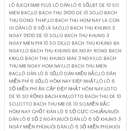
LÔ 6
,
KQXSMB PLUS LÔ DÀN LÔ 6 SỐ
,
LBT DE 10 SO
MIEN BAC
,
LO BACH THU 31010 DE 10 SO
,
LO BACH
THU DONG THAP
,
LO BACH THU HOM NAY LA CON
GI DÀN LÔ 6 SỐ LÀ SAO
,
LO BACH THU KHUNG 3
NGAY 31010 DE 10 SO
,
LO BACH THU KHUNG 3
NGAY MIEN PHI 10 SO DE
,
LO BACH THU KHUNG BA
NGAY
,
LO BACH THU KHUNG BA NGAY RONG BACH
KIM
,
LO BACH THU KHUNG MAX 3 NGAY
,
LO BACH
THU MB NGAY HOM NAY
,
LO BACH THU MIEN
BAC
,
LÔ DÀN LÔ 6 SỐ
,
LÔ DÀN MIỀN BẮC
,
LÔ DÀN
MIỄN PHÍ 6 SỐ
,
LÔ HÔM NAY ĐẸP NHẤT
,
LÔ LÔ 6
SỐ MIỄN PHÍ ĂN CẶP ĐẸP NHẤT HÔM NAY
,
LOTO
DE 10 SO RỒNG BẠCH KIM
,
LOTTO BACH THU DE 10
SO
,
LOTTO BACH THU MB DE 10 SO
,
MIỀN BẮC
HÔM NAY CHỐT ĐÀN LÔ 6 SỐ CỰC CHUẨN
,
NUÔI
DÀN LÔ 6 SỐ 2 NGÀY
,
NUÔI DÀN LÔ 6 SỐ KHUNG 3
NGÀY MIỄN PHÍ
,
NUÔI DÀN LÔ 6 SỐ MIỄN PHÍ
,
NUOI