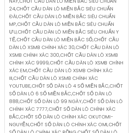
NAY
,
CHỐT CẦU DÀN LÔ MIỀN BẮC SIÊU CHUẨN
24
,
CHỐT CẦU DÀN LÔ MIỀN BẮC SIÊU CHUẨN
ĐÀI
,
CHỐT CẦU DÀN LÔ MIỀN BẮC SIÊU CHUẨN
MP
,
CHỐT CẦU DÀN LÔ MIỀN BẮC SIÊU CHUẨN
ƯU
,
CHỐT CẦU DÀN LÔ MIỀN BẮC SIÊU CHUẨN Y
TẾ
,
CHỐT CẦU DÀN LÔ MIỀN BẮC SỐ
,
CHỐT CẦU
DÀN LÔ XSMB CHÍNH XÁC 30
,
CHỐT CẦU DÀN LÔ
XSMB CHÍNH XÁC 300
,
CHỐT CẦU DÀN LÔ XSMB
CHÍNH XÁC 9999
,
CHỐT CẦU DÀN LÔ XSMB CHÍNH
XÁC EM
,
CHỐT CẦU DÀN LÔ XSMB CHÍNH XÁC
III
,
CHỐT CẦU DÀN LÔ XSMB CHÍNH XÁC
YOUTUBE
,
CHỐT SỐ DÀN LÔ 4 SỐ MIỀN BẮC
,
CHỐT
SỐ DÀN LÔ 6 SỐ MIỀN BẮC
,
CHỐT SỐ DÀN LÔ
888
,
CHỐT SỐ DÀN LÔ 99 NGÀY
,
CHỐT SỐ DÀN LÔ
CHÍNH XÁC 7777
,
CHỐT SỐ DÀN LÔ CHÍNH XÁC
BẮC
,
CHỐT SỐ DÀN LÔ CHÍNH XÁC OKUTOMI-
NGUYỄN
,
CHỐT SỐ DÀN LÔ CHÍNH XÁC OMI
,
CHỐT
SỐ DÀN LÔ CHÍNH XÁC RỒNG
,
CHỐT SỐ DÀN LÔ