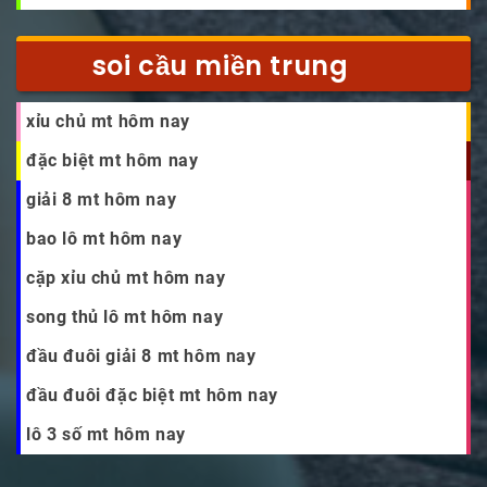
soi cầu miền trung
xỉu chủ mt hôm nay
đặc biệt mt hôm nay
giải 8 mt hôm nay
bao lô mt hôm nay
cặp xỉu chủ mt hôm nay
song thủ lô mt hôm nay
đầu đuôi giải 8 mt hôm nay
đầu đuôi đặc biệt mt hôm nay
lô 3 số mt hôm nay