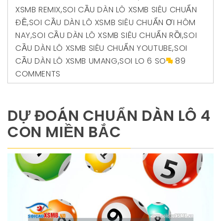
XSMB REMIX
,
SOI CẦU DÀN LÔ XSMB SIÊU CHUẨN
ĐỀ
,
SOI CẦU DÀN LÔ XSMB SIÊU CHUẨN ƠI HÔM
NAY
,
SOI CẦU DÀN LÔ XSMB SIÊU CHUẨN RỒI
,
SOI
CẦU DÀN LÔ XSMB SIÊU CHUẨN YOUTUBE
,
SOI
CẦU DÀN LÔ XSMB UMANG
,
SOI LO 6 SO
89
COMMENTS
DỰ ĐOÁN CHUẨN DÀN LÔ 4
CON MIỀN BẮC