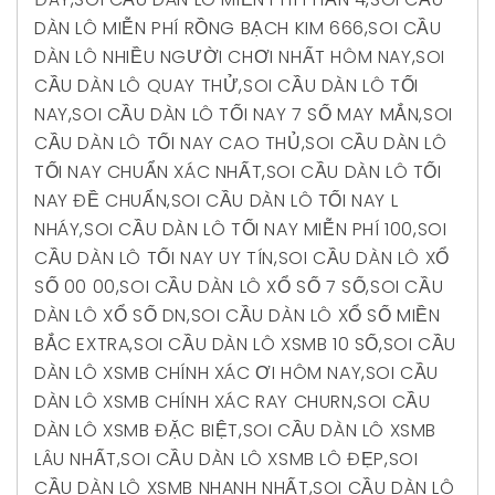
DÀN LÔ MIỄN PHÍ RỒNG BẠCH KIM 666
,
SOI CẦU
DÀN LÔ NHIỀU NGƯỜI CHƠI NHẤT HÔM NAY
,
SOI
CẦU DÀN LÔ QUAY THỬ
,
SOI CẦU DÀN LÔ TỐI
NAY
,
SOI CẦU DÀN LÔ TỐI NAY 7 SỐ MAY MẮN
,
SOI
CẦU DÀN LÔ TỐI NAY CAO THỦ
,
SOI CẦU DÀN LÔ
TỐI NAY CHUẨN XÁC NHẤT
,
SOI CẦU DÀN LÔ TỐI
NAY ĐỀ CHUẨN
,
SOI CẦU DÀN LÔ TỐI NAY L
NHÁY
,
SOI CẦU DÀN LÔ TỐI NAY MIỄN PHÍ 100
,
SOI
CẦU DÀN LÔ TỐI NAY UY TÍN
,
SOI CẦU DÀN LÔ XỔ
SỐ 00 00
,
SOI CẦU DÀN LÔ XỔ SỐ 7 SỐ
,
SOI CẦU
DÀN LÔ XỔ SỐ DN
,
SOI CẦU DÀN LÔ XỔ SỐ MIỀN
BẮC EXTRA
,
SOI CẦU DÀN LÔ XSMB 10 SỐ
,
SOI CẦU
DÀN LÔ XSMB CHÍNH XÁC ƠI HÔM NAY
,
SOI CẦU
DÀN LÔ XSMB CHÍNH XÁC RAY CHURN
,
SOI CẦU
DÀN LÔ XSMB ĐẶC BIỆT
,
SOI CẦU DÀN LÔ XSMB
LÂU NHẤT
,
SOI CẦU DÀN LÔ XSMB LÔ ĐẸP
,
SOI
CẦU DÀN LÔ XSMB NHANH NHẤT
,
SOI CẦU DÀN LÔ