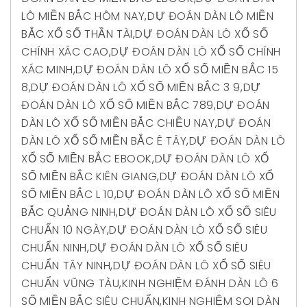
LÔ MIỀN BẮC HÔM NAY
,
DỰ ĐOÁN DÀN LÔ MIỀN
BẮC XỔ SỐ THẦN TÀI
,
DỰ ĐOÁN DÀN LÔ XỔ SỐ
CHÍNH XÁC CAO
,
DỰ ĐOÁN DÀN LÔ XỔ SỐ CHÍNH
XÁC MINH
,
DỰ ĐOÁN DÀN LÔ XỔ SỐ MIỀN BẮC 15
8
,
DỰ ĐOÁN DÀN LÔ XỔ SỐ MIỀN BẮC 3 9
,
DỰ
ĐOÁN DÀN LÔ XỔ SỐ MIỀN BẮC 789
,
DỰ ĐOÁN
DÀN LÔ XỔ SỐ MIỀN BẮC CHIỀU NAY
,
DỰ ĐOÁN
DÀN LÔ XỔ SỐ MIỀN BẮC Ê TÂY
,
DỰ ĐOÁN DÀN LÔ
XỔ SỐ MIỀN BẮC EBOOK
,
DỰ ĐOÁN DÀN LÔ XỔ
SỐ MIỀN BẮC KIÊN GIANG
,
DỰ ĐOÁN DÀN LÔ XỔ
SỐ MIỀN BẮC L 10
,
DỰ ĐOÁN DÀN LÔ XỔ SỐ MIỀN
BẮC QUẢNG NINH
,
DỰ ĐOÁN DÀN LÔ XỔ SỐ SIÊU
CHUẨN 10 NGÀY
,
DỰ ĐOÁN DÀN LÔ XỔ SỐ SIÊU
CHUẨN NINH
,
DỰ ĐOÁN DÀN LÔ XỔ SỐ SIÊU
CHUẨN TÂY NINH
,
DỰ ĐOÁN DÀN LÔ XỔ SỐ SIÊU
CHUẨN VŨNG TÀU
,
KINH NGHIỆM ĐÁNH DÀN LÔ 6
SỐ MIỀN BẮC SIÊU CHUẨN
,
KINH NGHIỆM SOI DÀN