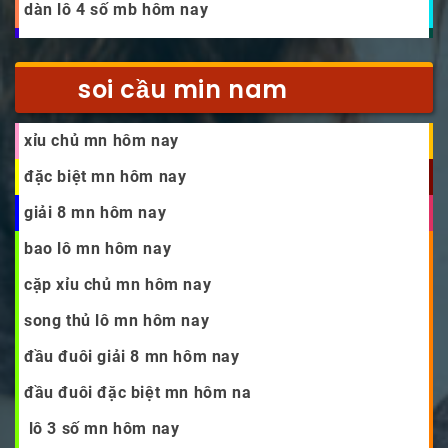
dàn lô 4 số mb hôm nay
soi cầu min nam
xỉu chủ mn hôm nay
đặc biệt mn hôm nay
giải 8 mn hôm nay
bao lô mn hôm nay
cặp xỉu chủ mn hôm nay
song thủ lô mn hôm nay
đầu đuôi giải 8 mn hôm nay
đầu đuôi đặc biệt mn hôm na
lô 3 số mn hôm nay