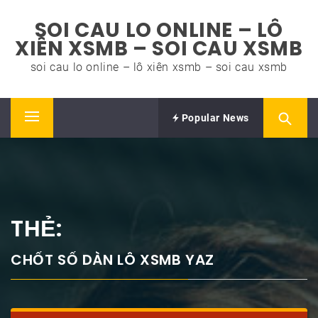
Skip
SOI CAU LO ONLINE – LÔ
to
XIÊN XSMB – SOI CAU XSMB
content
soi cau lo online – lô xiên xsmb – soi cau xsmb
Popular News
Primary
Menu
THẺ:
CHỐT SỐ DÀN LÔ XSMB YAZ