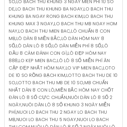
SO
,
LO BACH THU KHUNG 3 NGAY MIEN PHI 10 SO
DE
,
LO BACH THU KHUNG BA NGAY
,
LO BACH THU
KHUNG BA NGAY RONG BACH KIM
,
LO BACH THU
KHUNG MAX 3 NGAY
,
LO BACH THU MB NGAY HOM
NAY
,
LO BACH THU MIEN BAC
,
LÔ CHUẨN 8 CON
MB
,
LÔ DÀN 8 MIỀN BẮC
,
LÔ DÀN HÔM NAY 8
SỐ
,
LÔ DÀN LÔ 8 SỐ
,
LÔ DÀN MIỄN PHÍ 8 SỐ
,
LÔ
ĐẦU 8 CÂM ĐÁNH CON GÌ
,
LÔ ĐẸP HÔM NAY
888
,
LO KEP MIEN BAC
,
LÔ LÔ 8 SỐ MIỄN PHÍ ĂN
CẶP ĐẸP NHẤT HÔM NAY
,
LO VIP MIEN BAC
,
LOTO
DE 10 SO RỒNG BẠCH KIM
,
LOTTO BACH THU DE 10
SO
,
LOTTO BACH THU MB DE 10 SO
,
MB CHUẨN
NHẤT DÀN 8 CON LÔ
,
MIỀN BẮC HÔM NAY CHỐT
ĐÀN LÔ 8 SỐ CỰC CHUẨN
,
NUÔI DÀN LÔ 8 SỐ 2
NGÀY
,
NUÔI DÀN LÔ 8 SỐ KHUNG 3 NGÀY MIỄN
PHÍ
,
NUOI LO BACH THU 2 NGAY LO BACH THU
MB
,
NUOI LO BACH THU 5 NGAY
,
NUOI LO BACH
THU.COM
,
NUÔI LÔ DÀN LÔ 8 SỐ 2 NGÀY
,
NUÔI LÔ