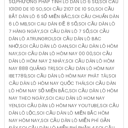
SỐ
,
PHƯƠNG PHÁP TÍNH LÔ DÀN LÔ 6 SỐ
,
SOI CẦU
101010 DE 10 SO
,
SOI CẦU 2107 DE 10 SO
,
SOI CẦU
BẮT DÀN LÔ 6 SỐ MIỀN BẮC
,
SOI CẦU CHUẨN DÀN
6 LÔ MB
,
SOI CAU DÀN ĐỀ 8 SỐ
,
SOI CẦU DÀN LÔ
7 HÀNG NGÀY
,
SOI CẦU DÀN LÔ 7 SỐ
,
SOI CẦU
DÀN LÔ ATRUNGROI
,
SOI CẦU DÀN LÔ BẠC
NHỚ
,
SOI CẦU DÀN LÔ GAN
,
SOI CẦU DÀN LÔ HÔM
NAY
,
SOI CẦU DÀN LÔ HÔM NAY 00 00
,
SOI CẦU
DÀN LÔ HÔM NAY 2 NHÁY
,
SOI CẦU DÀN LÔ HÔM
NAY 888 QUẢNG TRỊ
,
SOI CẦU DÀN LÔ HÔM NAY
IBET789
,
SOI CẦU DÀN LÔ HÔM NAY PHÁT TÀI
,
SOI
CẦU DÀN LÔ HÔM NAY QUỐC THÁI
,
SOI CẦU DÀN
LÔ HÔM NAY SỐ MIỀN BẮC
,
SOI CẦU DÀN LÔ HÔM
NAY THEO NGÀY
,
SOI CAU DÀN LÔ HOM NAY
YEN
,
SOI CẦU DÀN LÔ HÔM NAY YOUTUBE
,
SOI CẦU
DÀN LÔ LỘC
,
SOI CẦU DÀN LÔ MIỀN BẮC HÔM
NAY HÔM NAY
,
SOI CẦU DÀN LÔ MIỄN PHÍ GẦN
ĐÂY
,
SOI CẦU DÀN LÔ MIỄN PHÍ PHẦN 4
,
SOI CẦU