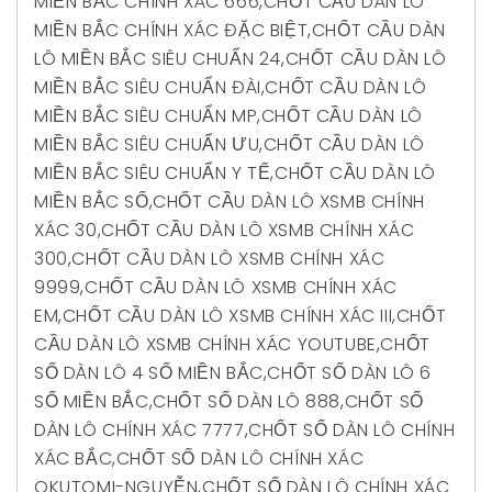
MIỀN BẮC CHÍNH XÁC 666
,
CHỐT CẦU DÀN LÔ
MIỀN BẮC CHÍNH XÁC ĐẶC BIỆT
,
CHỐT CẦU DÀN
LÔ MIỀN BẮC SIÊU CHUẨN 24
,
CHỐT CẦU DÀN LÔ
MIỀN BẮC SIÊU CHUẨN ĐÀI
,
CHỐT CẦU DÀN LÔ
MIỀN BẮC SIÊU CHUẨN MP
,
CHỐT CẦU DÀN LÔ
MIỀN BẮC SIÊU CHUẨN ƯU
,
CHỐT CẦU DÀN LÔ
MIỀN BẮC SIÊU CHUẨN Y TẾ
,
CHỐT CẦU DÀN LÔ
MIỀN BẮC SỐ
,
CHỐT CẦU DÀN LÔ XSMB CHÍNH
XÁC 30
,
CHỐT CẦU DÀN LÔ XSMB CHÍNH XÁC
300
,
CHỐT CẦU DÀN LÔ XSMB CHÍNH XÁC
9999
,
CHỐT CẦU DÀN LÔ XSMB CHÍNH XÁC
EM
,
CHỐT CẦU DÀN LÔ XSMB CHÍNH XÁC III
,
CHỐT
CẦU DÀN LÔ XSMB CHÍNH XÁC YOUTUBE
,
CHỐT
SỐ DÀN LÔ 4 SỐ MIỀN BẮC
,
CHỐT SỐ DÀN LÔ 6
SỐ MIỀN BẮC
,
CHỐT SỐ DÀN LÔ 888
,
CHỐT SỐ
DÀN LÔ CHÍNH XÁC 7777
,
CHỐT SỐ DÀN LÔ CHÍNH
XÁC BẮC
,
CHỐT SỐ DÀN LÔ CHÍNH XÁC
OKUTOMI-NGUYỄN
,
CHỐT SỐ DÀN LÔ CHÍNH XÁC