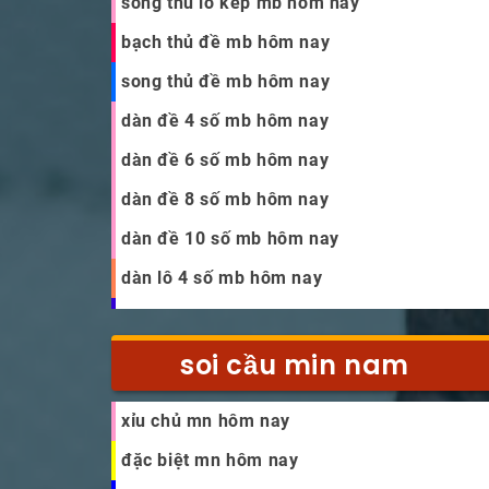
song thủ lô kép mb hôm nay
bạch thủ đề mb hôm nay
song thủ đề mb hôm nay
dàn đề 4 số mb hôm nay
dàn đề 6 số mb hôm nay
dàn đề 8 số mb hôm nay
dàn đề 10 số mb hôm nay
dàn lô 4 số mb hôm nay
soi cầu min nam
xỉu chủ mn hôm nay
đặc biệt mn hôm nay