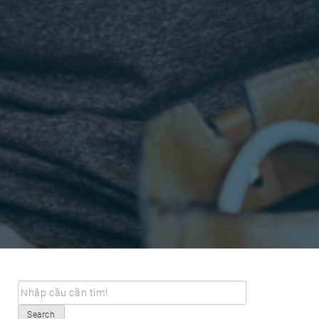
Search