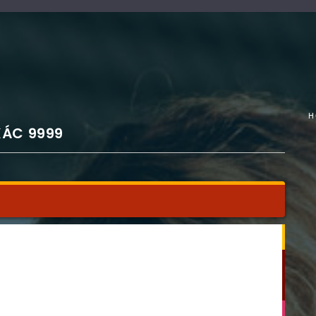
H
XÁC 9999