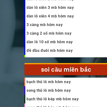
dàn lô xiên 3 mb hôm nay
dàn lô xiên 4 mb hôm nay
3 càng mb hôm nay
3 càng 2 số mb hôm nay
dàn lô 10 số mb hôm nay
đề đầu đuôi mb hôm nay
soi cầu miền bắc
bạch thủ lô mb hôm nay
song thủ lô mb hôm nay
bạch thủ lô kép mb hôm nay