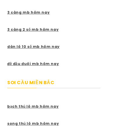
3 càng mb hôm nay
3 càng 2 số mb hôm nay
dàn lô 10 số mb hôm nay
đề đầu đuôi mb hôm nay
SOI CẦU MIỀN BẮC
bạch thủ lô mb hôm nay
song thủ lô mb hôm nay