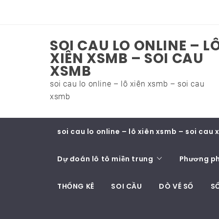
Skip
to
content
SOI CAU LO ONLINE – L
XIÊN XSMB – SOI CAU
XSMB
soi cau lo online – lô xiên xsmb – soi cau
xsmb
soi cau lo online – lô xiên xsmb – soi cau
Dự đoán lô tô miền trung
Phương ph
THỐNG KÊ
SOI CẦU
DÒ VÉ SỐ
S