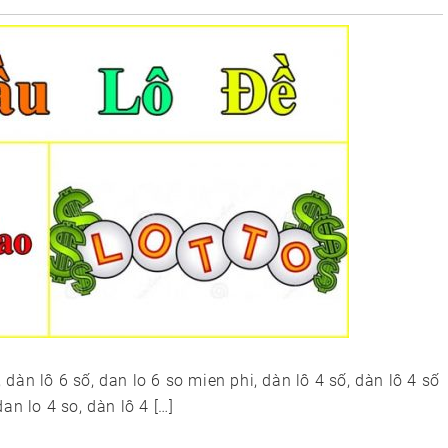
, dàn lô 6 số, dan lo 6 so mien phi, dàn lô 4 số, dàn lô 4 số
an lo 4 so, dàn lô 4 […]