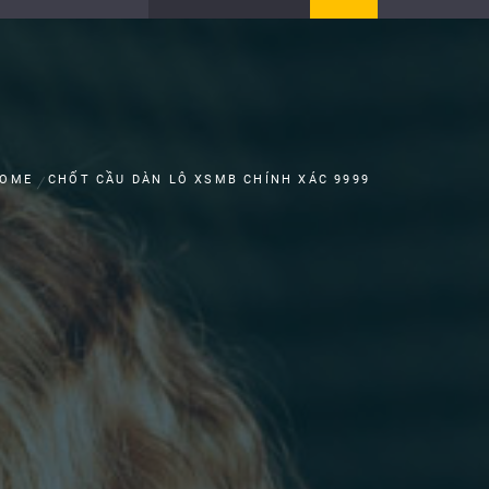
OME
CHỐT CẦU DÀN LÔ XSMB CHÍNH XÁC 9999