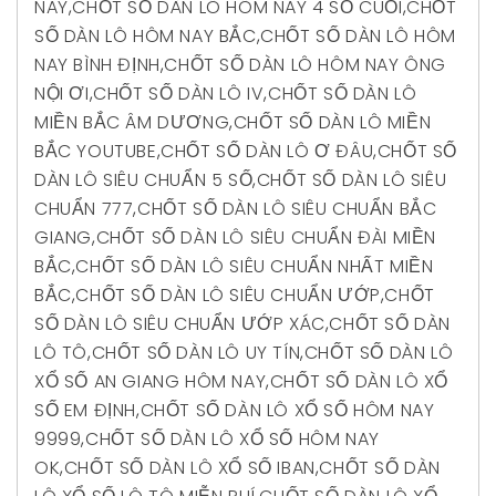
NAY
,
CHỐT SỐ DÀN LÔ HÔM NAY 4 SỐ CUỐI
,
CHỐT
SỐ DÀN LÔ HÔM NAY BẮC
,
CHỐT SỐ DÀN LÔ HÔM
NAY BÌNH ĐỊNH
,
CHỐT SỐ DÀN LÔ HÔM NAY ÔNG
NỘI ƠI
,
CHỐT SỐ DÀN LÔ IV
,
CHỐT SỐ DÀN LÔ
MIỀN BẮC ÂM DƯƠNG
,
CHỐT SỐ DÀN LÔ MIỀN
BẮC YOUTUBE
,
CHỐT SỐ DÀN LÔ Ơ ĐÂU
,
CHỐT SỐ
DÀN LÔ SIÊU CHUẨN 5 SỐ
,
CHỐT SỐ DÀN LÔ SIÊU
CHUẨN 777
,
CHỐT SỐ DÀN LÔ SIÊU CHUẨN BẮC
GIANG
,
CHỐT SỐ DÀN LÔ SIÊU CHUẨN ĐÀI MIỀN
BẮC
,
CHỐT SỐ DÀN LÔ SIÊU CHUẨN NHẤT MIỀN
BẮC
,
CHỐT SỐ DÀN LÔ SIÊU CHUẨN ƯỚP
,
CHỐT
SỐ DÀN LÔ SIÊU CHUẨN ƯỚP XÁC
,
CHỐT SỐ DÀN
LÔ TÔ
,
CHỐT SỐ DÀN LÔ UY TÍN
,
CHỐT SỐ DÀN LÔ
XỔ SỐ AN GIANG HÔM NAY
,
CHỐT SỐ DÀN LÔ XỔ
SỐ EM ĐỊNH
,
CHỐT SỐ DÀN LÔ XỔ SỐ HÔM NAY
9999
,
CHỐT SỐ DÀN LÔ XỔ SỐ HÔM NAY
OK
,
CHỐT SỐ DÀN LÔ XỔ SỐ IBAN
,
CHỐT SỐ DÀN