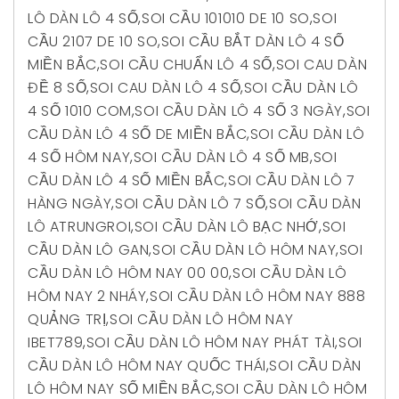
LÔ DÀN LÔ 4 SỐ
,
SOI CẦU 101010 DE 10 SO
,
SOI
CẦU 2107 DE 10 SO
,
SOI CẦU BẮT DÀN LÔ 4 SỐ
MIỀN BẮC
,
SOI CẦU CHUẨN LÔ 4 SỐ
,
SOI CAU DÀN
ĐỀ 8 SỐ
,
SOI CAU DÀN LÔ 4 SỐ
,
SOI CẦU DÀN LÔ
4 SỐ 1010 COM
,
SOI CẦU DÀN LÔ 4 SỐ 3 NGÀY
,
SOI
CẦU DÀN LÔ 4 SỐ DE MIỀN BẮC
,
SOI CẦU DÀN LÔ
4 SỐ HÔM NAY
,
SOI CẦU DÀN LÔ 4 SỐ MB
,
SOI
CẦU DÀN LÔ 4 SỐ MIỀN BẮC
,
SOI CẦU DÀN LÔ 7
HÀNG NGÀY
,
SOI CẦU DÀN LÔ 7 SỐ
,
SOI CẦU DÀN
LÔ ATRUNGROI
,
SOI CẦU DÀN LÔ BẠC NHỚ
,
SOI
CẦU DÀN LÔ GAN
,
SOI CẦU DÀN LÔ HÔM NAY
,
SOI
CẦU DÀN LÔ HÔM NAY 00 00
,
SOI CẦU DÀN LÔ
HÔM NAY 2 NHÁY
,
SOI CẦU DÀN LÔ HÔM NAY 888
QUẢNG TRỊ
,
SOI CẦU DÀN LÔ HÔM NAY
IBET789
,
SOI CẦU DÀN LÔ HÔM NAY PHÁT TÀI
,
SOI
CẦU DÀN LÔ HÔM NAY QUỐC THÁI
,
SOI CẦU DÀN
LÔ HÔM NAY SỐ MIỀN BẮC
,
SOI CẦU DÀN LÔ HÔM