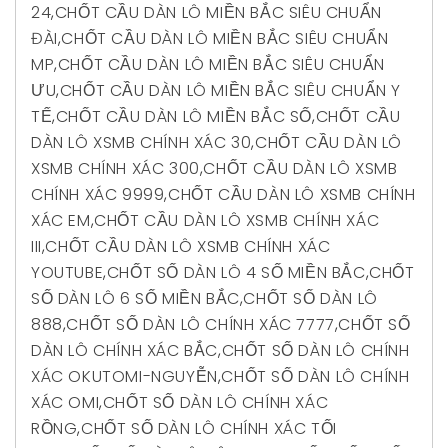
24
,
CHỐT CẦU DÀN LÔ MIỀN BẮC SIÊU CHUẨN
ĐÀI
,
CHỐT CẦU DÀN LÔ MIỀN BẮC SIÊU CHUẨN
MP
,
CHỐT CẦU DÀN LÔ MIỀN BẮC SIÊU CHUẨN
ƯU
,
CHỐT CẦU DÀN LÔ MIỀN BẮC SIÊU CHUẨN Y
TẾ
,
CHỐT CẦU DÀN LÔ MIỀN BẮC SỐ
,
CHỐT CẦU
DÀN LÔ XSMB CHÍNH XÁC 30
,
CHỐT CẦU DÀN LÔ
XSMB CHÍNH XÁC 300
,
CHỐT CẦU DÀN LÔ XSMB
CHÍNH XÁC 9999
,
CHỐT CẦU DÀN LÔ XSMB CHÍNH
XÁC EM
,
CHỐT CẦU DÀN LÔ XSMB CHÍNH XÁC
III
,
CHỐT CẦU DÀN LÔ XSMB CHÍNH XÁC
YOUTUBE
,
CHỐT SỐ DÀN LÔ 4 SỐ MIỀN BẮC
,
CHỐT
SỐ DÀN LÔ 6 SỐ MIỀN BẮC
,
CHỐT SỐ DÀN LÔ
888
,
CHỐT SỐ DÀN LÔ CHÍNH XÁC 7777
,
CHỐT SỐ
DÀN LÔ CHÍNH XÁC BẮC
,
CHỐT SỐ DÀN LÔ CHÍNH
XÁC OKUTOMI-NGUYỄN
,
CHỐT SỐ DÀN LÔ CHÍNH
XÁC OMI
,
CHỐT SỐ DÀN LÔ CHÍNH XÁC
RỒNG
,
CHỐT SỐ DÀN LÔ CHÍNH XÁC TỐI