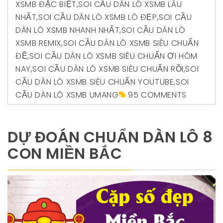
XSMB ĐẶC BIỆT
,
SOI CẦU DÀN LÔ XSMB LÂU
NHẤT
,
SOI CẦU DÀN LÔ XSMB LÔ ĐẸP
,
SOI CẦU
DÀN LÔ XSMB NHANH NHẤT
,
SOI CẦU DÀN LÔ
XSMB REMIX
,
SOI CẦU DÀN LÔ XSMB SIÊU CHUẨN
ĐỀ
,
SOI CẦU DÀN LÔ XSMB SIÊU CHUẨN ƠI HÔM
NAY
,
SOI CẦU DÀN LÔ XSMB SIÊU CHUẨN RỒI
,
SOI
CẦU DÀN LÔ XSMB SIÊU CHUẨN YOUTUBE
,
SOI
CẦU DÀN LÔ XSMB UMANG
95 COMMENTS
DỰ ĐOÁN CHUẨN DÀN LÔ 8
CON MIỀN BẮC