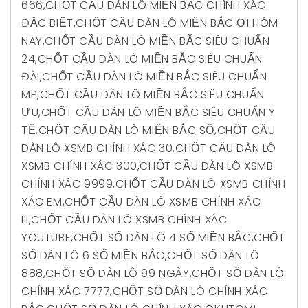
666
,
CHỐT CẦU DÀN LÔ MIỀN BẮC CHÍNH XÁC
ĐẶC BIỆT
,
CHỐT CẦU DÀN LÔ MIỀN BẮC ƠI HÔM
NAY
,
CHỐT CẦU DÀN LÔ MIỀN BẮC SIÊU CHUẨN
24
,
CHỐT CẦU DÀN LÔ MIỀN BẮC SIÊU CHUẨN
ĐÀI
,
CHỐT CẦU DÀN LÔ MIỀN BẮC SIÊU CHUẨN
MP
,
CHỐT CẦU DÀN LÔ MIỀN BẮC SIÊU CHUẨN
ƯU
,
CHỐT CẦU DÀN LÔ MIỀN BẮC SIÊU CHUẨN Y
TẾ
,
CHỐT CẦU DÀN LÔ MIỀN BẮC SỐ
,
CHỐT CẦU
DÀN LÔ XSMB CHÍNH XÁC 30
,
CHỐT CẦU DÀN LÔ
XSMB CHÍNH XÁC 300
,
CHỐT CẦU DÀN LÔ XSMB
CHÍNH XÁC 9999
,
CHỐT CẦU DÀN LÔ XSMB CHÍNH
XÁC EM
,
CHỐT CẦU DÀN LÔ XSMB CHÍNH XÁC
III
,
CHỐT CẦU DÀN LÔ XSMB CHÍNH XÁC
YOUTUBE
,
CHỐT SỐ DÀN LÔ 4 SỐ MIỀN BẮC
,
CHỐT
SỐ DÀN LÔ 6 SỐ MIỀN BẮC
,
CHỐT SỐ DÀN LÔ
888
,
CHỐT SỐ DÀN LÔ 99 NGÀY
,
CHỐT SỐ DÀN LÔ
CHÍNH XÁC 7777
,
CHỐT SỐ DÀN LÔ CHÍNH XÁC