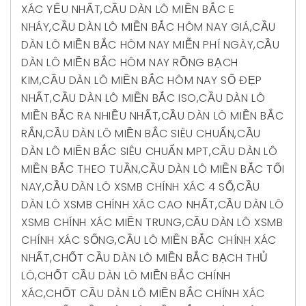
XÁC YẾU NHẤT
,
CẦU DÀN LÔ MIỀN BẮC E
NHÁY
,
CẦU DÀN LÔ MIỀN BẮC HÔM NAY GIÁ
,
CẦU
DÀN LÔ MIỀN BẮC HÔM NAY MIỄN PHÍ NGÀY
,
CẦU
DÀN LÔ MIỀN BẮC HÔM NAY RỒNG BẠCH
KIM
,
CẦU DÀN LÔ MIỀN BẮC HÔM NAY SỐ ĐẸP
NHẤT
,
CẦU DÀN LÔ MIỀN BẮC ISO
,
CẦU DÀN LÔ
MIỀN BẮC RA NHIỀU NHẤT
,
CẦU DÀN LÔ MIỀN BẮC
RẮN
,
CẦU DÀN LÔ MIỀN BẮC SIÊU CHUẨN
,
CẦU
DÀN LÔ MIỀN BẮC SIÊU CHUẨN MPT
,
CẦU DÀN LÔ
MIỀN BẮC THEO TUẦN
,
CẦU DÀN LÔ MIỀN BẮC TỐI
NAY
,
CẦU DÀN LÔ XSMB CHÍNH XÁC 4 SỐ
,
CẦU
DÀN LÔ XSMB CHÍNH XÁC CAO NHẤT
,
CẦU DÀN LÔ
XSMB CHÍNH XÁC MIỀN TRUNG
,
CẦU DÀN LÔ XSMB
CHÍNH XÁC SỐNG
,
CẦU LÔ MIỀN BẮC CHÍNH XÁC
NHẤT
,
CHỐT CẦU DÀN LÔ MIỀN BẮC BẠCH THỦ
LÔ
,
CHỐT CẦU DÀN LÔ MIỀN BẮC CHÍNH
XÁC
,
CHỐT CẦU DÀN LÔ MIỀN BẮC CHÍNH XÁC