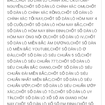
BẮC
,
CHỐT SỐ DÀN LÔ CHÍNH XÁC OKUTOMI-
NGUYỄN
,
CHỐT SỐ DÀN LÔ CHÍNH XÁC OMI
,
CHỐT
SỐ DÀN LÔ CHÍNH XÁC RỒNG
,
CHỐT SỐ DÀN LÔ
CHÍNH XÁC TỐI NAY
,
CHỐT SỐ DÀN LÔ HÔM NAY 4
SỐ CUỐI
,
CHỐT SỐ DÀN LÔ HÔM NAY BẮC
,
CHỐT
SỐ DÀN LÔ HÔM NAY BÌNH ĐỊNH
,
CHỐT SỐ DÀN LÔ
HÔM NAY ÔNG NỘI ƠI
,
CHỐT SỐ DÀN LÔ IV
,
CHỐT
SỐ DÀN LÔ MIỀN BẮC ÂM DƯƠNG
,
CHỐT SỐ DÀN
LÔ MIỀN BẮC YOUTUBE
,
CHỐT SỐ DÀN LÔ Ơ
ĐÂU
,
CHỐT SỐ DÀN LÔ SIÊU CHUẨN 5 SỐ
,
CHỐT
SỐ DÀN LÔ SIÊU CHUẨN 777
,
CHỐT SỐ DÀN LÔ
SIÊU CHUẨN BẮC GIANG
,
CHỐT SỐ DÀN LÔ SIÊU
CHUẨN ĐÀI MIỀN BẮC
,
CHỐT SỐ DÀN LÔ SIÊU
CHUẨN NHẤT MIỀN BẮC
,
CHỐT SỐ DÀN LÔ SIÊU
CHUẨN ƯỚP
,
CHỐT SỐ DÀN LÔ SIÊU CHUẨN ƯỚP
XÁC
,
CHỐT SỐ DÀN LÔ TÔ
,
CHỐT SỐ DÀN LÔ UY
TÍN
,
CHỐT SỐ DÀN LÔ XỔ SỐ AN GIANG HÔM
NAY
,
CHỐT SỐ DÀN LÔ XỔ SỐ EM ĐỊNH
,
CHỐT SỐ