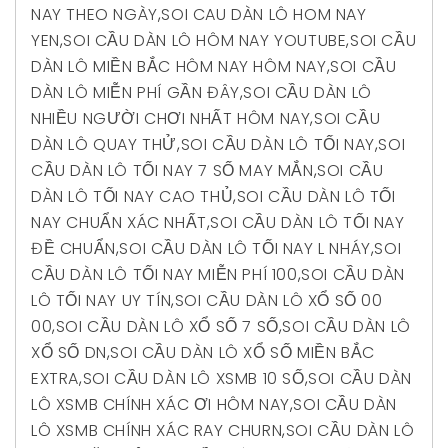
NAY THEO NGÀY
,
SOI CAU DÀN LÔ HOM NAY
YEN
,
SOI CẦU DÀN LÔ HÔM NAY YOUTUBE
,
SOI CẦU
DÀN LÔ MIỀN BẮC HÔM NAY HÔM NAY
,
SOI CẦU
DÀN LÔ MIỄN PHÍ GẦN ĐÂY
,
SOI CẦU DÀN LÔ
NHIỀU NGƯỜI CHƠI NHẤT HÔM NAY
,
SOI CẦU
DÀN LÔ QUAY THỬ
,
SOI CẦU DÀN LÔ TỐI NAY
,
SOI
CẦU DÀN LÔ TỐI NAY 7 SỐ MAY MẮN
,
SOI CẦU
DÀN LÔ TỐI NAY CAO THỦ
,
SOI CẦU DÀN LÔ TỐI
NAY CHUẨN XÁC NHẤT
,
SOI CẦU DÀN LÔ TỐI NAY
ĐỀ CHUẨN
,
SOI CẦU DÀN LÔ TỐI NAY L NHÁY
,
SOI
CẦU DÀN LÔ TỐI NAY MIỄN PHÍ 100
,
SOI CẦU DÀN
LÔ TỐI NAY UY TÍN
,
SOI CẦU DÀN LÔ XỔ SỐ 00
00
,
SOI CẦU DÀN LÔ XỔ SỐ 7 SỐ
,
SOI CẦU DÀN LÔ
XỔ SỐ DN
,
SOI CẦU DÀN LÔ XỔ SỐ MIỀN BẮC
EXTRA
,
SOI CẦU DÀN LÔ XSMB 10 SỐ
,
SOI CẦU DÀN
LÔ XSMB CHÍNH XÁC ƠI HÔM NAY
,
SOI CẦU DÀN
LÔ XSMB CHÍNH XÁC RAY CHURN
,
SOI CẦU DÀN LÔ