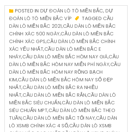
POSTED IN
DỰ ĐOÁN LÔ TÔ MIỀN BẮC
,
DỰ
ĐOÁN LÔ TÔ MIỀN BẮC VÍP
TAGGED
CẦU
DÀN LÔ MIỀN BẮC 2021
,
CẦU DÀN LÔ MIỀN BẮC
CHÍNH XÁC 500 NGÀY
,
CẦU DÀN LÔ MIỀN BẮC
CHÍNH XÁC GPS
,
CẦU DÀN LÔ MIỀN BẮC CHÍNH
XÁC YẾU NHẤT
,
CẦU DÀN LÔ MIỀN BẮC E
NHÁY
,
CẦU DÀN LÔ MIỀN BẮC HÔM NAY GIÁ
,
CẦU
DÀN LÔ MIỀN BẮC HÔM NAY MIỄN PHÍ NGÀY
,
CẦU
DÀN LÔ MIỀN BẮC HÔM NAY RỒNG BẠCH
KIM
,
CẦU DÀN LÔ MIỀN BẮC HÔM NAY SỐ ĐẸP
NHẤT
,
CẦU DÀN LÔ MIỀN BẮC RA NHIỀU
NHẤT
,
CẦU DÀN LÔ MIỀN BẮC RẮN
,
CẦU DÀN LÔ
MIỀN BẮC SIÊU CHUẨN
,
CẦU DÀN LÔ MIỀN BẮC
SIÊU CHUẨN MPT
,
CẦU DÀN LÔ MIỀN BẮC THEO
TUẦN
,
CẦU DÀN LÔ MIỀN BẮC TỐI NAY
,
CẦU DÀN
LÔ XSMB CHÍNH XÁC 4 SỐ
,
CẦU DÀN LÔ XSMB