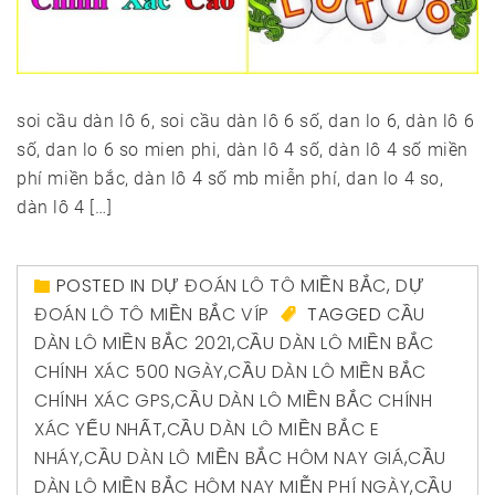
soi cầu dàn lô 6, soi cầu dàn lô 6 số, dan lo 6, dàn lô 6
số, dan lo 6 so mien phi, dàn lô 4 số, dàn lô 4 số miền
phí miền bắc, dàn lô 4 số mb miễn phí, dan lo 4 so,
dàn lô 4 […]
POSTED IN
DỰ ĐOÁN LÔ TÔ MIỀN BẮC
,
DỰ
ĐOÁN LÔ TÔ MIỀN BẮC VÍP
TAGGED
CẦU
DÀN LÔ MIỀN BẮC 2021
,
CẦU DÀN LÔ MIỀN BẮC
CHÍNH XÁC 500 NGÀY
,
CẦU DÀN LÔ MIỀN BẮC
CHÍNH XÁC GPS
,
CẦU DÀN LÔ MIỀN BẮC CHÍNH
XÁC YẾU NHẤT
,
CẦU DÀN LÔ MIỀN BẮC E
NHÁY
,
CẦU DÀN LÔ MIỀN BẮC HÔM NAY GIÁ
,
CẦU
DÀN LÔ MIỀN BẮC HÔM NAY MIỄN PHÍ NGÀY
,
CẦU