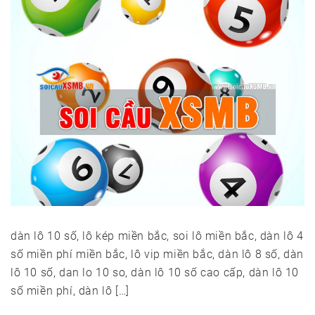
dàn lô 10 số, lô kép miền bắc, soi lô miền bắc, dàn lô 4
số miền phí miền bắc, lô vip miền bắc, dàn lô 8 số, dàn
lô 10 số, dan lo 10 so, dàn lô 10 số cao cấp, dàn lô 10
số miền phí, dàn lô […]