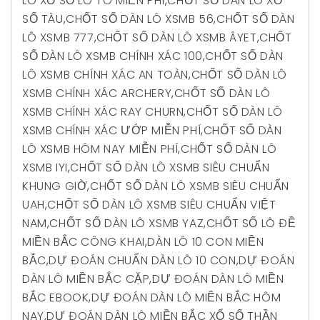
LÔ XỔ SỐ LÔ TÔ MIỄN PHÍ
,
CHỐT SỐ DÀN LÔ XỔ
SỐ TÀU
,
CHỐT SỐ DÀN LÔ XSMB 56
,
CHỐT SỐ DÀN
LÔ XSMB 777
,
CHỐT SỐ DÀN LÔ XSMB ÂYET
,
CHỐT
SỐ DÀN LÔ XSMB CHÍNH XÁC 100
,
CHỐT SỐ DÀN
LÔ XSMB CHÍNH XÁC AN TOÀN
,
CHỐT SỐ DÀN LÔ
XSMB CHÍNH XÁC ARCHERY
,
CHỐT SỐ DÀN LÔ
XSMB CHÍNH XÁC RAY CHURN
,
CHỐT SỐ DÀN LÔ
XSMB CHÍNH XÁC ƯỚP MIỄN PHÍ
,
CHỐT SỐ DÀN
LÔ XSMB HÔM NAY MIỄN PHÍ
,
CHỐT SỐ DÀN LÔ
XSMB IYI
,
CHỐT SỐ DÀN LÔ XSMB SIÊU CHUẨN
KHUNG GIỜ
,
CHỐT SỐ DÀN LÔ XSMB SIÊU CHUẨN
UAH
,
CHỐT SỐ DÀN LÔ XSMB SIÊU CHUẨN VIỆT
NAM
,
CHỐT SỐ DÀN LÔ XSMB YAZ
,
CHỐT SỐ LÔ ĐỀ
MIỀN BẮC CÔNG KHAI
,
DÀN LÔ 10 CON MIỀN
BẮC
,
DỰ ĐOÁN CHUẨN DÀN LÔ 10 CON
,
DỰ ĐOÁN
DÀN LÔ MIỀN BẮC CẶP
,
DỰ ĐOÁN DÀN LÔ MIỀN
BẮC EBOOK
,
DỰ ĐOÁN DÀN LÔ MIỀN BẮC HÔM
NAY
,
DỰ ĐOÁN DÀN LÔ MIỀN BẮC XỔ SỐ THẦN