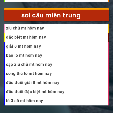
soi cầu miền trung
xỉu chủ mt hôm nay
đặc biệt mt hôm nay
giải 8 mt hôm nay
bao lô mt hôm nay
cặp xỉu chủ mt hôm nay
song thủ lô mt hôm nay
đầu đuôi giải 8 mt hôm nay
đầu đuôi đặc biệt mt hôm nay
lô 3 số mt hôm nay