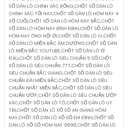
SỐ DÀN LÔ CHÍNH XÁC RỒNG
,
CHỐT SỐ DÀN LÔ
CHÍNH XÁC TỐI NAY
,
CHỐT SỐ DÀN LÔ HÔM NAY 4
SỐ CUỐI
,
CHỐT SỐ DÀN LÔ HÔM NAY BẮC
,
CHỐT
SỐ DÀN LÔ HÔM NAY BÌNH ĐỊNH
,
CHỐT SỐ DÀN LÔ
HÔM NAY ÔNG NỘI ƠI
,
CHỐT SỐ DÀN LÔ IV
,
CHỐT
SỐ DÀN LÔ MIỀN BẮC ÂM DƯƠNG
,
CHỐT SỐ DÀN
LÔ MIỀN BẮC YOUTUBE
,
CHỐT SỐ DÀN LÔ Ơ
ĐÂU
,
CHỐT SỐ DÀN LÔ SIÊU CHUẨN 5 SỐ
,
CHỐT
SỐ DÀN LÔ SIÊU CHUẨN 777
,
CHỐT SỐ DÀN LÔ
SIÊU CHUẨN BẮC GIANG
,
CHỐT SỐ DÀN LÔ SIÊU
CHUẨN ĐÀI MIỀN BẮC
,
CHỐT SỐ DÀN LÔ SIÊU
CHUẨN NHẤT MIỀN BẮC
,
CHỐT SỐ DÀN LÔ SIÊU
CHUẨN ƯỚP
,
CHỐT SỐ DÀN LÔ SIÊU CHUẨN ƯỚP
XÁC
,
CHỐT SỐ DÀN LÔ TÔ
,
CHỐT SỐ DÀN LÔ UY
TÍN
,
CHỐT SỐ DÀN LÔ XỔ SỐ AN GIANG HÔM
NAY
,
CHỐT SỐ DÀN LÔ XỔ SỐ EM ĐỊNH
,
CHỐT SỐ
DÀN LÔ XỔ SỐ HÔM NAY 9999
,
CHỐT SỐ DÀN LÔ