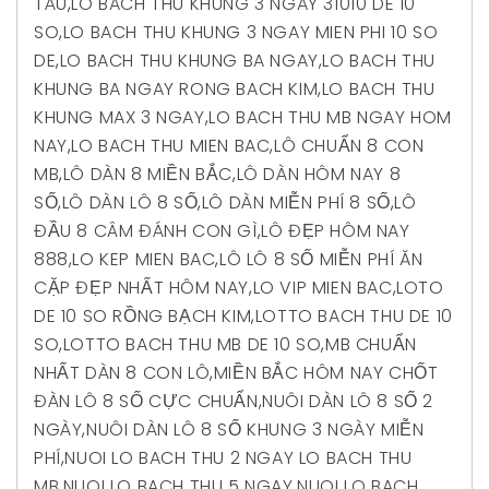
TÀU
,
LO BACH THU KHUNG 3 NGAY 31010 DE 10
SO
,
LO BACH THU KHUNG 3 NGAY MIEN PHI 10 SO
DE
,
LO BACH THU KHUNG BA NGAY
,
LO BACH THU
KHUNG BA NGAY RONG BACH KIM
,
LO BACH THU
KHUNG MAX 3 NGAY
,
LO BACH THU MB NGAY HOM
NAY
,
LO BACH THU MIEN BAC
,
LÔ CHUẨN 8 CON
MB
,
LÔ DÀN 8 MIỀN BẮC
,
LÔ DÀN HÔM NAY 8
SỐ
,
LÔ DÀN LÔ 8 SỐ
,
LÔ DÀN MIỄN PHÍ 8 SỐ
,
LÔ
ĐẦU 8 CÂM ĐÁNH CON GÌ
,
LÔ ĐẸP HÔM NAY
888
,
LO KEP MIEN BAC
,
LÔ LÔ 8 SỐ MIỄN PHÍ ĂN
CẶP ĐẸP NHẤT HÔM NAY
,
LO VIP MIEN BAC
,
LOTO
DE 10 SO RỒNG BẠCH KIM
,
LOTTO BACH THU DE 10
SO
,
LOTTO BACH THU MB DE 10 SO
,
MB CHUẨN
NHẤT DÀN 8 CON LÔ
,
MIỀN BẮC HÔM NAY CHỐT
ĐÀN LÔ 8 SỐ CỰC CHUẨN
,
NUÔI DÀN LÔ 8 SỐ 2
NGÀY
,
NUÔI DÀN LÔ 8 SỐ KHUNG 3 NGÀY MIỄN
PHÍ
,
NUOI LO BACH THU 2 NGAY LO BACH THU
MB
,
NUOI LO BACH THU 5 NGAY
,
NUOI LO BACH