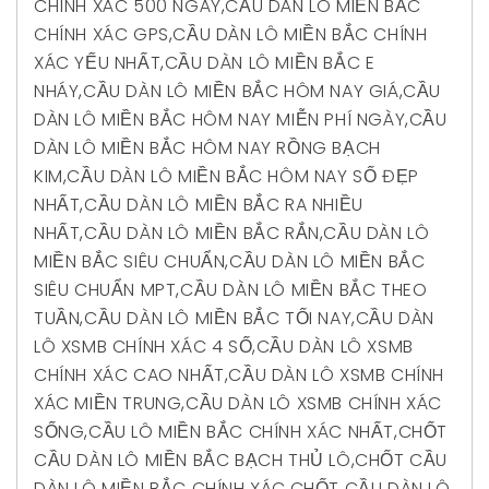
CHÍNH XÁC 500 NGÀY
,
CẦU DÀN LÔ MIỀN BẮC
CHÍNH XÁC GPS
,
CẦU DÀN LÔ MIỀN BẮC CHÍNH
XÁC YẾU NHẤT
,
CẦU DÀN LÔ MIỀN BẮC E
NHÁY
,
CẦU DÀN LÔ MIỀN BẮC HÔM NAY GIÁ
,
CẦU
DÀN LÔ MIỀN BẮC HÔM NAY MIỄN PHÍ NGÀY
,
CẦU
DÀN LÔ MIỀN BẮC HÔM NAY RỒNG BẠCH
KIM
,
CẦU DÀN LÔ MIỀN BẮC HÔM NAY SỐ ĐẸP
NHẤT
,
CẦU DÀN LÔ MIỀN BẮC RA NHIỀU
NHẤT
,
CẦU DÀN LÔ MIỀN BẮC RẮN
,
CẦU DÀN LÔ
MIỀN BẮC SIÊU CHUẨN
,
CẦU DÀN LÔ MIỀN BẮC
SIÊU CHUẨN MPT
,
CẦU DÀN LÔ MIỀN BẮC THEO
TUẦN
,
CẦU DÀN LÔ MIỀN BẮC TỐI NAY
,
CẦU DÀN
LÔ XSMB CHÍNH XÁC 4 SỐ
,
CẦU DÀN LÔ XSMB
CHÍNH XÁC CAO NHẤT
,
CẦU DÀN LÔ XSMB CHÍNH
XÁC MIỀN TRUNG
,
CẦU DÀN LÔ XSMB CHÍNH XÁC
SỐNG
,
CẦU LÔ MIỀN BẮC CHÍNH XÁC NHẤT
,
CHỐT
CẦU DÀN LÔ MIỀN BẮC BẠCH THỦ LÔ
,
CHỐT CẦU
DÀN LÔ MIỀN BẮC CHÍNH XÁC
,
CHỐT CẦU DÀN LÔ