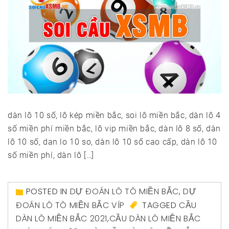
dàn lô 10 số, lô kép miền bắc, soi lô miền bắc, dàn lô 4
số miền phí miền bắc, lô vip miền bắc, dàn lô 8 số, dàn
lô 10 số, dan lo 10 so, dàn lô 10 số cao cấp, dàn lô 10
số miền phí, dàn lô […]
POSTED IN
DỰ ĐOÁN LÔ TÔ MIỀN BẮC
,
DỰ
ĐOÁN LÔ TÔ MIỀN BẮC VÍP
TAGGED
CẦU
DÀN LÔ MIỀN BẮC 2021
,
CẦU DÀN LÔ MIỀN BẮC