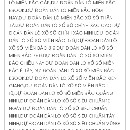
LÔ MIỀN BẮC CẶP
,
DỰ ĐOÁN DÀN LÔ MIỀN BẮC
EBOOK
,
DỰ ĐOÁN DÀN LÔ MIỀN BẮC HÔM
NAY
,
DỰ ĐOÁN DÀN LÔ MIỀN BẮC XỔ SỐ THẦN
TÀI
,
DỰ ĐOÁN DÀN LÔ XỔ SỐ CHÍNH XÁC CAO
,
DỰ
ĐOÁN DÀN LÔ XỔ SỐ CHÍNH XÁC MINH
,
DỰ ĐOÁN
DÀN LÔ XỔ SỐ MIỀN BẮC 15 8
,
DỰ ĐOÁN DÀN LÔ
XỔ SỐ MIỀN BẮC 3 9
,
DỰ ĐOÁN DÀN LÔ XỔ SỐ
MIỀN BẮC 789
,
DỰ ĐOÁN DÀN LÔ XỔ SỐ MIỀN
BẮC CHIỀU NAY
,
DỰ ĐOÁN DÀN LÔ XỔ SỐ MIỀN
BẮC Ê TÂY
,
DỰ ĐOÁN DÀN LÔ XỔ SỐ MIỀN BẮC
EBOOK
,
DỰ ĐOÁN DÀN LÔ XỔ SỐ MIỀN BẮC KIÊN
GIANG
,
DỰ ĐOÁN DÀN LÔ XỔ SỐ MIỀN BẮC L
10
,
DỰ ĐOÁN DÀN LÔ XỔ SỐ MIỀN BẮC QUẢNG
NINH
,
DỰ ĐOÁN DÀN LÔ XỔ SỐ SIÊU CHUẨN 10
NGÀY
,
DỰ ĐOÁN DÀN LÔ XỔ SỐ SIÊU CHUẨN
NINH
,
DỰ ĐOÁN DÀN LÔ XỔ SỐ SIÊU CHUẨN TÂY
NINH
,
DỰ ĐOÁN DÀN LÔ XỔ SỐ SIÊU CHUẨN VŨNG