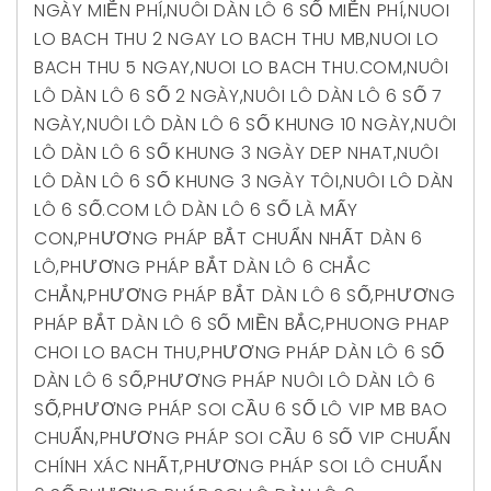
NGÀY MIỄN PHÍ
,
NUÔI DÀN LÔ 6 SỐ MIỄN PHÍ
,
NUOI
LO BACH THU 2 NGAY LO BACH THU MB
,
NUOI LO
BACH THU 5 NGAY
,
NUOI LO BACH THU.COM
,
NUÔI
LÔ DÀN LÔ 6 SỐ 2 NGÀY
,
NUÔI LÔ DÀN LÔ 6 SỐ 7
NGÀY
,
NUÔI LÔ DÀN LÔ 6 SỐ KHUNG 10 NGÀY
,
NUÔI
LÔ DÀN LÔ 6 SỐ KHUNG 3 NGÀY DEP NHAT
,
NUÔI
LÔ DÀN LÔ 6 SỐ KHUNG 3 NGÀY TÔI
,
NUÔI LÔ DÀN
LÔ 6 SỐ.COM LÔ DÀN LÔ 6 SỐ LÀ MẤY
CON
,
PHƯƠNG PHÁP BẮT CHUẨN NHẤT DÀN 6
LÔ
,
PHƯƠNG PHÁP BẮT DÀN LÔ 6 CHẮC
CHẮN
,
PHƯƠNG PHÁP BẮT DÀN LÔ 6 SỐ
,
PHƯƠNG
PHÁP BẮT DÀN LÔ 6 SỐ MIỀN BẮC
,
PHUONG PHAP
CHOI LO BACH THU
,
PHƯƠNG PHÁP DÀN LÔ 6 SỐ
DÀN LÔ 6 SỐ
,
PHƯƠNG PHÁP NUÔI LÔ DÀN LÔ 6
SỐ
,
PHƯƠNG PHÁP SOI CẦU 6 SỐ LÔ VIP MB BAO
CHUẨN
,
PHƯƠNG PHÁP SOI CẦU 6 SỐ VIP CHUẨN
CHÍNH XÁC NHẤT
,
PHƯƠNG PHÁP SOI LÔ CHUẨN