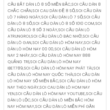
CẦU BẮT DÀN LÔ 8 SỐ MIỀN BẮC
,
SOI CẦU DÀN 8
CHẮC CHẮN
,
SOI CAU DÀN ĐỀ 8 SỐ
,
SOI CẦU DÀN
LÔ 7 HÀNG NGÀY
,
SOI CẦU DÀN LÔ 7 SỐ
,
SOI CẦU
DÀN LÔ 8 SỐ
,
SOI CẦU DÀN LÔ 8 SỐ 1010 COM
,
SOI
CẦU DÀN LÔ 8 SỐ 3 NGÀY
,
SOI CẦU DÀN LÔ
ATRUNGROI
,
SOI CẦU DÀN LÔ BẠC NHỚ
,
SOI CẦU
DÀN LÔ GAN
,
SOI CẦU DÀN LÔ HÔM NAY
,
SOI CẦU
DÀN LÔ HÔM NAY 00 00
,
SOI CẦU DÀN LÔ HÔM
NAY 2 NHÁY
,
SOI CẦU DÀN LÔ HÔM NAY 888
QUẢNG TRỊ
,
SOI CẦU DÀN LÔ HÔM NAY
IBET789
,
SOI CẦU DÀN LÔ HÔM NAY PHÁT TÀI
,
SOI
CẦU DÀN LÔ HÔM NAY QUỐC THÁI
,
SOI CẦU DÀN
LÔ HÔM NAY SỐ MIỀN BẮC
,
SOI CẦU DÀN LÔ HÔM
NAY THEO NGÀY
,
SOI CAU DÀN LÔ HOM NAY
YEN
,
SOI CẦU DÀN LÔ HÔM NAY YOUTUBE
,
SOI CẦU
DÀN LÔ LỘC
,
SOI CẦU DÀN LÔ MIỀN BẮC HÔM
NAY HÔM NAY
,
SOI CẦU DÀN LÔ MIỄN PHÍ GẦN