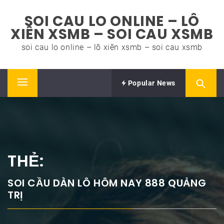
Skip
SOI CAU LO ONLINE – LÔ
to
XIÊN XSMB – SOI CAU XSMB
content
soi cau lo online – lô xiên xsmb – soi cau xsmb
Popular News
Primary
Menu
THẺ:
SOI CẦU DÀN LÔ HÔM NAY 888 QUẢNG
TRỊ