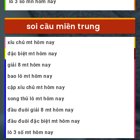
lô 3 số mn hôm nay
soi cầu miền trung
xỉu chủ mt hôm nay
đặc biệt mt hôm nay
giải 8 mt hôm nay
bao lô mt hôm nay
cặp xỉu chủ mt hôm nay
song thủ lô mt hôm nay
đầu đuôi giải 8 mt hôm nay
đầu đuôi đặc biệt mt hôm nay
lô 3 số mt hôm nay