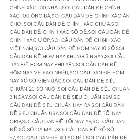
CHÍNH XÁC 100 NHẤT
,
SOI CẦU DÀN ĐỀ CHÍNH
XÁC 100 ÔNG BÀ
,
SOI CẦU DÀN ĐỀ CHÍNH XÁC ĂN
CHƠI
,
SOI CẦU DÀN ĐỀ CHÍNH XÁC CHƯA
,
SOI
CẦU DÀN ĐỀ CHÍNH XÁC SỐ ĐỀ
,
SOI CẦU DÀN ĐỀ
CHÍNH XÁC ƯỚP
,
SOI CẦU DÀN ĐỀ CHÍNH XÁC
VIỆT NAM
,
SOI CẦU DÀN ĐỀ HÔM NAY 10 SỐ
,
SOI
CẦU DÀN ĐỀ HÔM NAY KHUNG 3 NGÀY
,
SOI CẦU
DÀN ĐỀ HÔM NAY PHÚ YÊN
,
SOI CẦU DÀN ĐỀ
HÔM NAY VỀ BAO NHIÊU
,
SOI CẦU DÀN ĐỀ HÔM
NAY XỔ SỐ MIỀN BẮC
,
SOI CẦU DÀN ĐỀ SIÊU
CHUẨN 20 SỐ NUÔI
,
SOI CẦU DÀN ĐỀ SIÊU CHUẨN
3 NGÀY
,
SOI CẦU DÀN ĐỀ SIÊU CHUẨN 999
,
SOI
CẦU DÀN ĐỀ SIÊU CHUẨN HAY RA
,
SOI CẦU DÀN
ĐỀ SIÊU CHUẨN USA
,
SOI CẦU DÀN ĐỀ TỐI NAY
ORG
,
SOI CẦU DÀN ĐỀ TỐI NAY YE
,
SOI CẦU DÀN
ĐỀ XỔ SỐ CÀ MAU
,
SOI CẦU DÀN ĐỀ XỔ SỐ
EZ
,
SOI CẦU DÀN ĐỀ XỔ SỐ NÉT
,
SOI CẦU DÀN ĐỀ