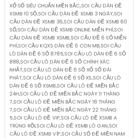
XỔ SỐ SIÊU CHUẨN MIỀN BẮC
,
SOI CẦU DÀN ĐỀ
XSMB 10 SỐ
,
SOI CẦU DÀN ĐỀ XSMB 3 NGÀY
,
SOI
CẦU DÀN ĐỀ XSMB 36
,
SOI CẦU DÀN ĐỀ XSMB 60
SỐ
,
SOI CẦU DÀN ĐỀ XSMB ONLINE MIỄN PHÍ
,
SOI
CẦU DÀN ĐỀ XSMB XSMB
,
SOI CẦU ĐỀ 6 SỐ MIỄN
PHÍ
,
SOI CẦU KQXS DÀN ĐỀ 6 CON MB
,
SOI CẦU
LÔ DÀN ĐỀ 6 SỐ 8785
,
SOI CẦU LÔ DÀN ĐỀ 6 SỐ
888
,
SOI CẦU LÔ DÀN ĐỀ 6 SỐ CHÍNH XÁC
NHẤT
,
SOI CẦU LÔ DÀN ĐỀ 6 SỐ XỔ SỐ ĐÀI
PHÁT
,
SOI CẦU LÔ DÀN ĐỀ 6 SỐ XS
,
SOI CẦU LÔ
DÀN ĐỀ 6 SỐ XSMB
,
SOI CẦU LÔ ĐỀ MIỀN BẮC
24H
,
SOI CẦU LÔ ĐỀ MIỀN BẮC NGÀY 11 THÁNG
7
,
SOI CẦU LÔ ĐỀ MIỀN BẮC NGÀY 18 THÁNG
7
,
SOI CẦU LÔ ĐỀ MIỀN BẮC NGÀY 22 THÁNG
5
,
SOI CẦU LÔ ĐỀ VIP
,
SOI CẦU LÔ ĐỀ XSMB A
TRÚNG RỒI
,
SOI CẦU LÔ ĐỀ XSMB LÔ GAN
,
SOI
CẦU LÔ ĐỀ XSMB VÍP
,
SOI CẦU SỐ ĐỀ MIỀN NAM