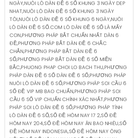
NGÀY
,
NUÔI LÔ DÀN ĐỀ 6 SỐ KHUNG 3 NGÀY DEP
NHAT
,
NUÔI LÔ DÀN ĐỀ 6 SỐ KHUNG 3 NGÀY
TÔI
,
NUÔI LÔ DÀN ĐỀ 6 SỐ KHUNG 6 NGÀY
,
NUÔI
LÔ DÀN ĐỀ 6 SỐ.COM LÔ DÀN ĐỀ 6 SỐ LÀ MẤY
CON
,
PHƯƠNG PHÁP BẮT CHUẨN NHẤT DÀN 6
ĐỀ
,
PHƯƠNG PHÁP BẮT DÀN ĐỀ 6 CHẮC
CHẮN
,
PHƯƠNG PHÁP BẮT DÀN ĐỀ 6
SỐ
,
PHƯƠNG PHÁP BẮT DÀN ĐỀ 6 SỐ MIỀN
BẮC
,
PHUONG PHAP CHOI LO BACH THU
,
PHƯƠNG
PHÁP DÀN ĐỀ 6 SỐ DÀN ĐỀ 6 SỐ
,
PHƯƠNG PHÁP
NUÔI LÔ DÀN ĐỀ 6 SỐ
,
PHƯƠNG PHÁP SOI CẦU 6
SỐ ĐỀ VIP MB BAO CHUẨN
,
PHƯƠNG PHÁP SOI
CẦU 6 SỐ VIP CHUẨN CHÍNH XÁC NHẤT
,
PHƯƠNG
PHÁP SOI LÔ DÀN ĐỀ 6 SỐ
,
PHƯƠNG PHÁP TÍNH
LÔ DÀN ĐỀ 6 SỐ
,
SỐ ĐỀ HÔM NAY 17 2
,
SỐ ĐỀ
HÔM NAY 204
,
SỐ ĐỀ HÔM NAY ĂN BAO NHIÊU
,
SỐ
ĐỀ HÔM NAY INDONESIA
,
SỐ ĐỀ HÔM NAY ÔNG