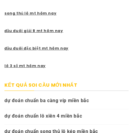
song thủ lô mt hôm nay
đầu đuôi giải 8 mt hôm nay
đầu đuôi đặc biệt mt hôm nay
lô 3 số mt hôm nay
KẾT QUẢ SOI CẦU MỚI NHẤT
dự đoán chuẩn ba càng víp miền bắc
dự đoán chuẩn lô xiên 4 miền bắc
dự đoán chuẩn song thủ lô kép miền bắc