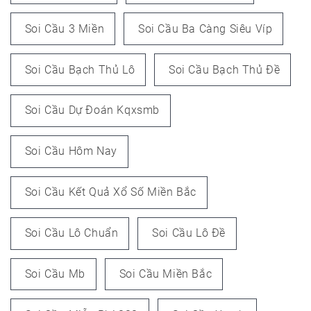
Soi Cầu 3 Miền
Soi Cầu Ba Càng Siêu Víp
Soi Cầu Bạch Thủ Lô
Soi Cầu Bạch Thủ Đề
Soi Cầu Dự Đoán Kqxsmb
Soi Cầu Hôm Nay
Soi Cầu Kết Quả Xổ Số Miền Bắc
Soi Cầu Lô Chuẩn
Soi Cầu Lô Đề
Soi Cầu Mb
Soi Cầu Miền Bắc