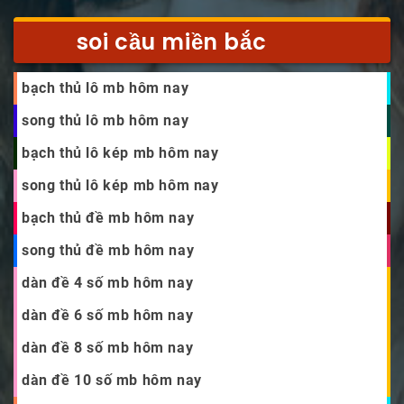
soi cầu miền bắc
bạch thủ lô mb hôm nay
song thủ lô mb hôm nay
bạch thủ lô kép mb hôm nay
song thủ lô kép mb hôm nay
bạch thủ đề mb hôm nay
song thủ đề mb hôm nay
dàn đề 4 số mb hôm nay
dàn đề 6 số mb hôm nay
dàn đề 8 số mb hôm nay
dàn đề 10 số mb hôm nay