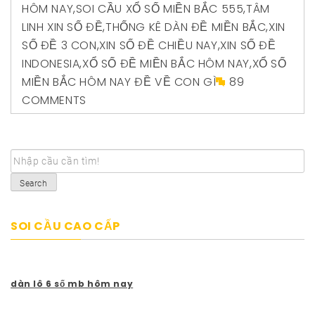
HÔM NAY
,
SOI CẦU XỔ SỐ MIỀN BẮC 555
,
TÂM
LINH XIN SỐ ĐỀ
,
THỐNG KÊ DÀN ĐỀ MIỀN BẮC
,
XIN
SỐ ĐỀ 3 CON
,
XIN SỐ ĐỀ CHIỀU NAY
,
XIN SỐ ĐỀ
INDONESIA
,
XỔ SỐ ĐỀ MIỀN BẮC HÔM NAY
,
XỔ SỐ
MIỀN BẮC HÔM NAY ĐỀ VỀ CON GÌ
89
COMMENTS
Search
SOI CẦU CAO CẤP
dàn lô 6 số mb hôm nay