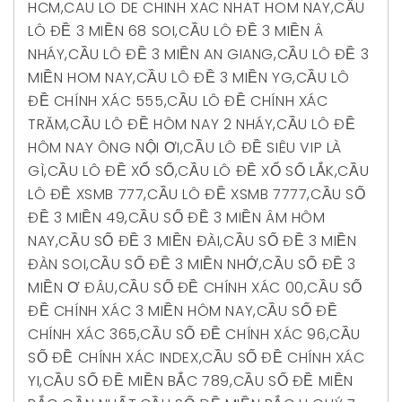
HCM
,
CAU LO DE CHINH XAC NHAT HOM NAY
,
CẦU
LÔ ĐỀ 3 MIỀN 68 SOI
,
CẦU LÔ ĐỀ 3 MIỀN Â
NHÁY
,
CẦU LÔ ĐỀ 3 MIỀN AN GIANG
,
CẦU LÔ ĐỀ 3
MIỀN HOM NAY
,
CẦU LÔ ĐỀ 3 MIỀN YG
,
CẦU LÔ
ĐỀ CHÍNH XÁC 555
,
CẦU LÔ ĐỀ CHÍNH XÁC
TRĂM
,
CẦU LÔ ĐỀ HÔM NAY 2 NHÁY
,
CẦU LÔ ĐỀ
HÔM NAY ÔNG NỘI ƠI
,
CẦU LÔ ĐỀ SIÊU VIP LÀ
GÌ
,
CẦU LÔ ĐỀ XỔ SỐ
,
CẦU LÔ ĐỀ XỔ SỐ LẮK
,
CẦU
LÔ ĐỀ XSMB 777
,
CẦU LÔ ĐỀ XSMB 7777
,
CẦU SỐ
ĐỀ 3 MIỀN 49
,
CẦU SỐ ĐỀ 3 MIỀN ÂM HÔM
NAY
,
CẦU SỐ ĐỀ 3 MIỀN ĐÀI
,
CẦU SỐ ĐỀ 3 MIỀN
ĐÀN SOI
,
CẦU SỐ ĐỀ 3 MIỀN NHỚ
,
CẦU SỐ ĐỀ 3
MIỀN Ơ ĐÂU
,
CẦU SỐ ĐỀ CHÍNH XÁC 00
,
CẦU SỐ
ĐỀ CHÍNH XÁC 3 MIỀN HÔM NAY
,
CẦU SỐ ĐỀ
CHÍNH XÁC 365
,
CẦU SỐ ĐỀ CHÍNH XÁC 96
,
CẦU
SỐ ĐỀ CHÍNH XÁC INDEX
,
CẦU SỐ ĐỀ CHÍNH XÁC
YI
,
CẦU SỐ ĐỀ MIỀN BẮC 789
,
CẦU SỐ ĐỀ MIỀN