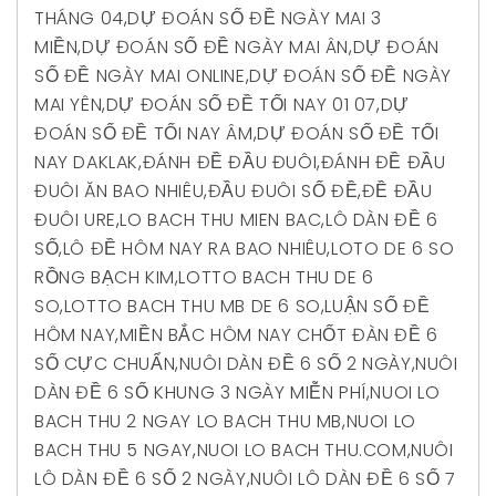
THÁNG 04
,
DỰ ĐOÁN SỐ ĐỀ NGÀY MAI 3
MIỀN
,
DỰ ĐOÁN SỐ ĐỀ NGÀY MAI ÂN
,
DỰ ĐOÁN
SỐ ĐỀ NGÀY MAI ONLINE
,
DỰ ĐOÁN SỐ ĐỀ NGÀY
MAI YÊN
,
DỰ ĐOÁN SỐ ĐỀ TỐI NAY 01 07
,
DỰ
ĐOÁN SỐ ĐỀ TỐI NAY ÂM
,
DỰ ĐOÁN SỐ ĐỀ TỐI
NAY DAKLAK
,
ĐÁNH ĐỀ ĐẦU ĐUÔI
,
ĐÁNH ĐỀ ĐẦU
ĐUÔI ĂN BAO NHIÊU
,
ĐẦU ĐUÔI SỐ ĐỀ
,
ĐỀ ĐẦU
ĐUÔI URE
,
LO BACH THU MIEN BAC
,
LÔ DÀN ĐỀ 6
SỐ
,
LÔ ĐỀ HÔM NAY RA BAO NHIÊU
,
LOTO DE 6 SO
RỒNG BẠCH KIM
,
LOTTO BACH THU DE 6
SO
,
LOTTO BACH THU MB DE 6 SO
,
LUẬN SỐ ĐỀ
HÔM NAY
,
MIỀN BẮC HÔM NAY CHỐT ĐÀN ĐỀ 6
SỐ CỰC CHUẨN
,
NUÔI DÀN ĐỀ 6 SỐ 2 NGÀY
,
NUÔI
DÀN ĐỀ 6 SỐ KHUNG 3 NGÀY MIỄN PHÍ
,
NUOI LO
BACH THU 2 NGAY LO BACH THU MB
,
NUOI LO
BACH THU 5 NGAY
,
NUOI LO BACH THU.COM
,
NUÔI
LÔ DÀN ĐỀ 6 SỐ 2 NGÀY
,
NUÔI LÔ DÀN ĐỀ 6 SỐ 7