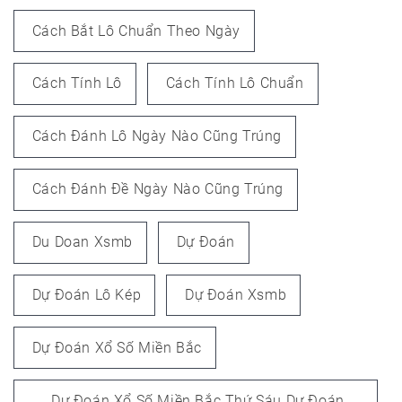
Cách Bắt Lô Chuẩn Theo Ngày
Cách Tính Lô
Cách Tính Lô Chuẩn
Cách Đánh Lô Ngày Nào Cũng Trúng
Cách Đánh Đề Ngày Nào Cũng Trúng
Du Doan Xsmb
Dự Đoán
Dự Đoán Lô Kép
Dự Đoán Xsmb
Dự Đoán Xổ Số Miền Bắc
Dự Đoán Xổ Số Miền Bắc Thứ Sáu Dự Đoán