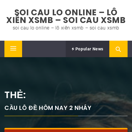
Skip
SOI CAU LO ONLINE – LÔ
to
XIÊN XSMB – SOI CAU XSMB
content
soi cau lo online – lô xiên xsmb – soi cau xsmb
Popular News
Primary
Menu
THẺ:
CẦU LÔ ĐỀ HÔM NAY 2 NHÁY