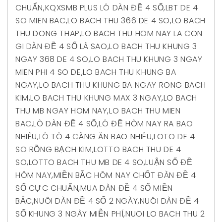
CHUẨN
,
KQXSMB PLUS LÔ DÀN ĐỀ 4 SỐ
,
LBT DE 4
SO MIEN BAC
,
LO BACH THU 366 DE 4 SO
,
LO BACH
THU DONG THAP
,
LO BACH THU HOM NAY LA CON
GI DÀN ĐỀ 4 SỐ LÀ SAO
,
LO BACH THU KHUNG 3
NGAY 368 DE 4 SO
,
LO BACH THU KHUNG 3 NGAY
MIEN PHI 4 SO DE
,
LO BACH THU KHUNG BA
NGAY
,
LO BACH THU KHUNG BA NGAY RONG BACH
KIM
,
LO BACH THU KHUNG MAX 3 NGAY
,
LO BACH
THU MB NGAY HOM NAY
,
LO BACH THU MIEN
BAC
,
LÔ DÀN ĐỀ 4 SỐ
,
LÔ ĐỀ HÔM NAY RA BAO
NHIÊU
,
LÔ TÔ 4 CÀNG ĂN BAO NHIÊU
,
LOTO DE 4
SO RỒNG BẠCH KIM
,
LOTTO BACH THU DE 4
SO
,
LOTTO BACH THU MB DE 4 SO
,
LUẬN SỐ ĐỀ
HÔM NAY
,
MIỀN BẮC HÔM NAY CHỐT ĐÀN ĐỀ 4
SỐ CỰC CHUẨN
,
MUA DÀN ĐỀ 4 SỐ MIỀN
BẮC
,
NUÔI DÀN ĐỀ 4 SỐ 2 NGÀY
,
NUÔI DÀN ĐỀ 4
SỐ KHUNG 3 NGÀY MIỄN PHÍ
,
NUOI LO BACH THU 2