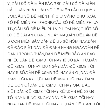
YI
,
CẦU SỐ ĐỀ MIỀN BẮC 789
,
CẦU SỐ ĐỀ MIỀN
BẮC GẦN NHẤT
,
CẦU SỐ ĐỀ MIỀN BẮC U QUÝ 7
SOI
,
CẦU SỐ ĐỀ MIỄN PHÍ GIỜ VÀNG CHỐT
,
CẦU
SỐ ĐỀ MIỄN PHÍ IPHONE
,
CẦU SỐ ĐỀ MIỄN PHÍ UY
TÍN
,
CẦU SỐ ĐỀ MIỄN PHÍ VIP HÔM NAY
,
CHỐT SỐ
LÔ ĐỀ ĐÀI AN GIANG NGÀY MAI
,
DÀN ĐỀ
,
DÀN ĐỀ
6 CON MIỀN BẮC
,
DÀN ĐỀ 65 SỐ HÔM NAY
,
DÀN
ĐỀ ĐẶC BIỆT
,
DÀN ĐỀ ĐÁNH HÀNG NGÀY
,
DÀN ĐỀ
ĐÁNH TRONG TUẦN
,
DÀN ĐỀ MIỀN BẮC ĂN BAO
NHIỀU
,
DÀN ĐỀ XSMB TỐI NAY 10 SỐ BẤT TỬ
,
DÀN
ĐỀ XSMB TỐI NAY 100 NGÀY
,
DÀN ĐỀ XSMB TỐI
NAY 6 SỐ
,
DÀN ĐỀ XSMB TỐI NAY ĂN GÌ
,
DÀN ĐỀ
XSMB TỐI NAY DỰ
,
DÀN ĐỀ XSMB TỐI NAY ĐÁNH
ĐỀ CON GÌ
,
DÀN ĐỀ XSMB TỐI NAY GIẢI ĐẶC
BIỆT
,
DÀN ĐỀ XSMB TỐI NAY KẾT
,
DÀN ĐỀ XSMB
TỐI NAY KHUNG 3NGAY
,
DÀN ĐỀ XSMB TỐI NAY
NGA
,
DÀN ĐỀ XSMB TỐI NAY UC
,
DÀN ĐỀ XSMB TỐI