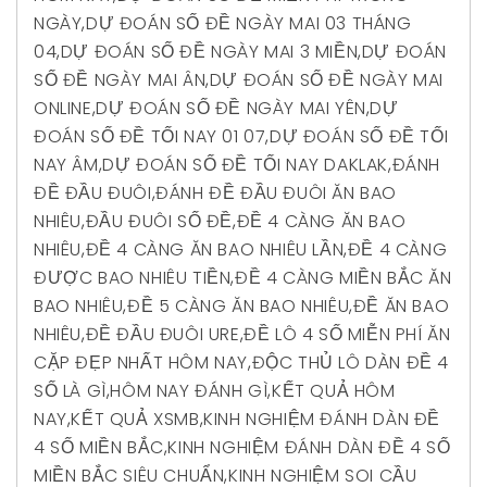
NGÀY
,
DỰ ĐOÁN SỐ ĐỀ NGÀY MAI 03 THÁNG
04
,
DỰ ĐOÁN SỐ ĐỀ NGÀY MAI 3 MIỀN
,
DỰ ĐOÁN
SỐ ĐỀ NGÀY MAI ÂN
,
DỰ ĐOÁN SỐ ĐỀ NGÀY MAI
ONLINE
,
DỰ ĐOÁN SỐ ĐỀ NGÀY MAI YÊN
,
DỰ
ĐOÁN SỐ ĐỀ TỐI NAY 01 07
,
DỰ ĐOÁN SỐ ĐỀ TỐI
NAY ÂM
,
DỰ ĐOÁN SỐ ĐỀ TỐI NAY DAKLAK
,
ĐÁNH
ĐỀ ĐẦU ĐUÔI
,
ĐÁNH ĐỀ ĐẦU ĐUÔI ĂN BAO
NHIÊU
,
ĐẦU ĐUÔI SỐ ĐỀ
,
ĐỀ 4 CÀNG ĂN BAO
NHIÊU
,
ĐỀ 4 CÀNG ĂN BAO NHIÊU LẦN
,
ĐỀ 4 CÀNG
ĐƯỢC BAO NHIÊU TIỀN
,
ĐỀ 4 CÀNG MIỀN BẮC ĂN
BAO NHIÊU
,
ĐỀ 5 CÀNG ĂN BAO NHIÊU
,
ĐỀ ĂN BAO
NHIÊU
,
ĐỀ ĐẦU ĐUÔI URE
,
ĐỀ LÔ 4 SỐ MIỄN PHÍ ĂN
CẶP ĐẸP NHẤT HÔM NAY
,
ĐỘC THỦ LÔ DÀN ĐỀ 4
SỐ LÀ GÌ
,
HÔM NAY ĐÁNH GÌ
,
KẾT QUẢ HÔM
NAY
,
KẾT QUẢ XSMB
,
KINH NGHIỆM ĐÁNH DÀN ĐỀ
4 SỐ MIỀN BẮC
,
KINH NGHIỆM ĐÁNH DÀN ĐỀ 4 SỐ
MIỀN BẮC SIÊU CHUẨN
,
KINH NGHIỆM SOI CẦU