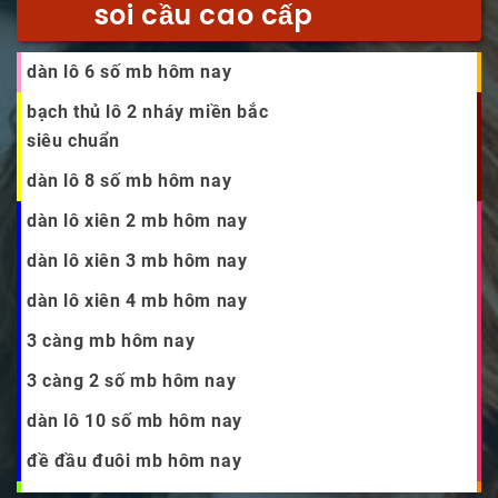
soi cầu cao cấp
dàn lô 6 số mb hôm nay
bạch thủ lô 2 nháy miền bắc
siêu chuẩn
dàn lô 8 số mb hôm nay
dàn lô xiên 2 mb hôm nay
dàn lô xiên 3 mb hôm nay
dàn lô xiên 4 mb hôm nay
3 càng mb hôm nay
3 càng 2 số mb hôm nay
dàn lô 10 số mb hôm nay
đề đầu đuôi mb hôm nay