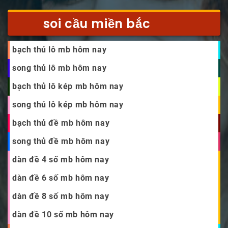
soi cầu miền bắc
bạch thủ lô mb hôm nay
song thủ lô mb hôm nay
bạch thủ lô kép mb hôm nay
song thủ lô kép mb hôm nay
bạch thủ đề mb hôm nay
song thủ đề mb hôm nay
dàn đề 4 số mb hôm nay
dàn đề 6 số mb hôm nay
dàn đề 8 số mb hôm nay
dàn đề 10 số mb hôm nay