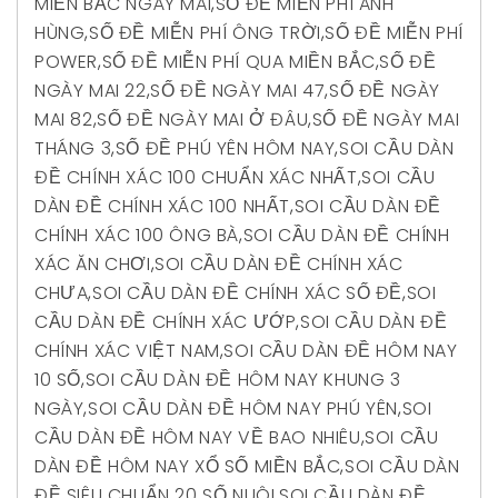
MIỀN BẮC NGÀY MAI
,
SỐ ĐỀ MIỄN PHÍ ANH
HÙNG
,
SỐ ĐỀ MIỄN PHÍ ÔNG TRỜI
,
SỐ ĐỀ MIỄN PHÍ
POWER
,
SỐ ĐỀ MIỄN PHÍ QUA MIỀN BẮC
,
SỐ ĐỀ
NGÀY MAI 22
,
SỐ ĐỀ NGÀY MAI 47
,
SỐ ĐỀ NGÀY
MAI 82
,
SỐ ĐỀ NGÀY MAI Ở ĐÂU
,
SỐ ĐỀ NGÀY MAI
THÁNG 3
,
SỐ ĐỀ PHÚ YÊN HÔM NAY
,
SOI CẦU DÀN
ĐỀ CHÍNH XÁC 100 CHUẨN XÁC NHẤT
,
SOI CẦU
DÀN ĐỀ CHÍNH XÁC 100 NHẤT
,
SOI CẦU DÀN ĐỀ
CHÍNH XÁC 100 ÔNG BÀ
,
SOI CẦU DÀN ĐỀ CHÍNH
XÁC ĂN CHƠI
,
SOI CẦU DÀN ĐỀ CHÍNH XÁC
CHƯA
,
SOI CẦU DÀN ĐỀ CHÍNH XÁC SỐ ĐỀ
,
SOI
CẦU DÀN ĐỀ CHÍNH XÁC ƯỚP
,
SOI CẦU DÀN ĐỀ
CHÍNH XÁC VIỆT NAM
,
SOI CẦU DÀN ĐỀ HÔM NAY
10 SỐ
,
SOI CẦU DÀN ĐỀ HÔM NAY KHUNG 3
NGÀY
,
SOI CẦU DÀN ĐỀ HÔM NAY PHÚ YÊN
,
SOI
CẦU DÀN ĐỀ HÔM NAY VỀ BAO NHIÊU
,
SOI CẦU
DÀN ĐỀ HÔM NAY XỔ SỐ MIỀN BẮC
,
SOI CẦU DÀN
ĐỀ SIÊU CHUẨN 20 SỐ NUÔI
,
SOI CẦU DÀN ĐỀ