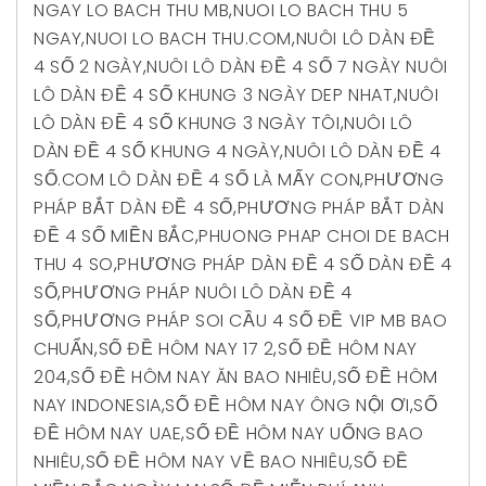
NGAY LO BACH THU MB
,
NUOI LO BACH THU 5
NGAY
,
NUOI LO BACH THU.COM
,
NUÔI LÔ DÀN ĐỀ
4 SỐ 2 NGÀY
,
NUÔI LÔ DÀN ĐỀ 4 SỐ 7 NGÀY NUÔI
LÔ DÀN ĐỀ 4 SỐ KHUNG 3 NGÀY DEP NHAT
,
NUÔI
LÔ DÀN ĐỀ 4 SỐ KHUNG 3 NGÀY TÔI
,
NUÔI LÔ
DÀN ĐỀ 4 SỐ KHUNG 4 NGÀY
,
NUÔI LÔ DÀN ĐỀ 4
SỐ.COM LÔ DÀN ĐỀ 4 SỐ LÀ MẤY CON
,
PHƯƠNG
PHÁP BẮT DÀN ĐỀ 4 SỐ
,
PHƯƠNG PHÁP BẮT DÀN
ĐỀ 4 SỐ MIỀN BẮC
,
PHUONG PHAP CHOI DE BACH
THU 4 SO
,
PHƯƠNG PHÁP DÀN ĐỀ 4 SỐ DÀN ĐỀ 4
SỐ
,
PHƯƠNG PHÁP NUÔI LÔ DÀN ĐỀ 4
SỐ
,
PHƯƠNG PHÁP SOI CẦU 4 SỐ ĐỀ VIP MB BAO
CHUẨN
,
SỐ ĐỀ HÔM NAY 17 2
,
SỐ ĐỀ HÔM NAY
204
,
SỐ ĐỀ HÔM NAY ĂN BAO NHIÊU
,
SỐ ĐỀ HÔM
NAY INDONESIA
,
SỐ ĐỀ HÔM NAY ÔNG NỘI ƠI
,
SỐ
ĐỀ HÔM NAY UAE
,
SỐ ĐỀ HÔM NAY UỐNG BAO
NHIÊU
,
SỐ ĐỀ HÔM NAY VỀ BAO NHIÊU
,
SỐ ĐỀ