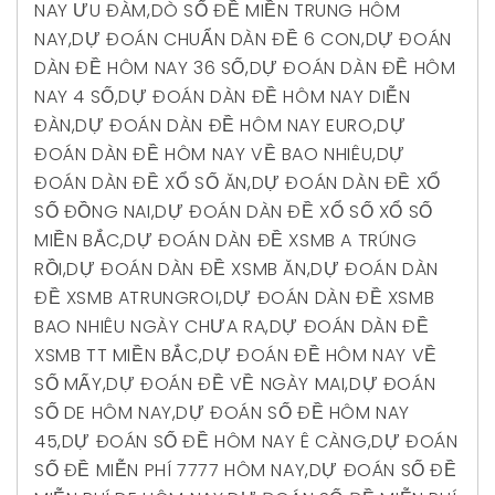
NAY ƯU ĐÀM
,
DÒ SỐ ĐỀ MIỀN TRUNG HÔM
NAY
,
DỰ ĐOÁN CHUẨN DÀN ĐỀ 6 CON
,
DỰ ĐOÁN
DÀN ĐỀ HÔM NAY 36 SỐ
,
DỰ ĐOÁN DÀN ĐỀ HÔM
NAY 4 SỐ
,
DỰ ĐOÁN DÀN ĐỀ HÔM NAY DIỄN
ĐÀN
,
DỰ ĐOÁN DÀN ĐỀ HÔM NAY EURO
,
DỰ
ĐOÁN DÀN ĐỀ HÔM NAY VỀ BAO NHIÊU
,
DỰ
ĐOÁN DÀN ĐỀ XỔ SỐ ĂN
,
DỰ ĐOÁN DÀN ĐỀ XỔ
SỐ ĐỒNG NAI
,
DỰ ĐOÁN DÀN ĐỀ XỔ SỐ XỔ SỐ
MIỀN BẮC
,
DỰ ĐOÁN DÀN ĐỀ XSMB A TRÚNG
RỒI
,
DỰ ĐOÁN DÀN ĐỀ XSMB ĂN
,
DỰ ĐOÁN DÀN
ĐỀ XSMB ATRUNGROI
,
DỰ ĐOÁN DÀN ĐỀ XSMB
BAO NHIÊU NGÀY CHƯA RA
,
DỰ ĐOÁN DÀN ĐỀ
XSMB TT MIỀN BẮC
,
DỰ ĐOÁN ĐỀ HÔM NAY VỀ
SỐ MẤY
,
DỰ ĐOÁN ĐỀ VỀ NGÀY MAI
,
DỰ ĐOÁN
SỐ DE HÔM NAY
,
DỰ ĐOÁN SỐ ĐỀ HÔM NAY
45
,
DỰ ĐOÁN SỐ ĐỀ HÔM NAY Ê CÀNG
,
DỰ ĐOÁN
SỐ ĐỀ MIỄN PHÍ 7777 HÔM NAY
,
DỰ ĐOÁN SỐ ĐỀ