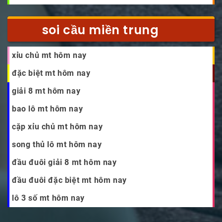
soi cầu miền trung
xỉu chủ mt hôm nay
đặc biệt mt hôm nay
giải 8 mt hôm nay
bao lô mt hôm nay
cặp xỉu chủ mt hôm nay
song thủ lô mt hôm nay
đầu đuôi giải 8 mt hôm nay
đầu đuôi đặc biệt mt hôm nay
lô 3 số mt hôm nay