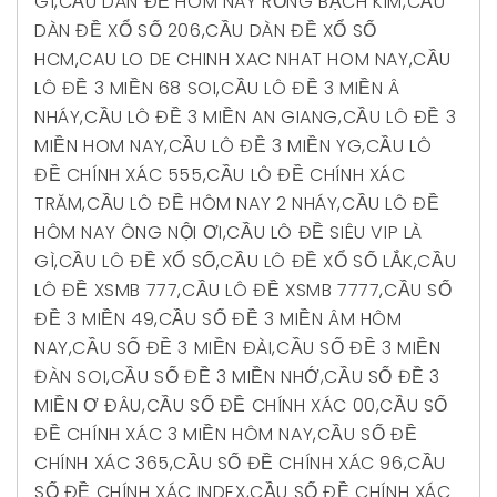
GÌ
,
CẦU DÀN ĐỀ HÔM NAY RỒNG BẠCH KIM
,
CẦU
DÀN ĐỀ XỔ SỐ 206
,
CẦU DÀN ĐỀ XỔ SỐ
HCM
,
CAU LO DE CHINH XAC NHAT HOM NAY
,
CẦU
LÔ ĐỀ 3 MIỀN 68 SOI
,
CẦU LÔ ĐỀ 3 MIỀN Â
NHÁY
,
CẦU LÔ ĐỀ 3 MIỀN AN GIANG
,
CẦU LÔ ĐỀ 3
MIỀN HOM NAY
,
CẦU LÔ ĐỀ 3 MIỀN YG
,
CẦU LÔ
ĐỀ CHÍNH XÁC 555
,
CẦU LÔ ĐỀ CHÍNH XÁC
TRĂM
,
CẦU LÔ ĐỀ HÔM NAY 2 NHÁY
,
CẦU LÔ ĐỀ
HÔM NAY ÔNG NỘI ƠI
,
CẦU LÔ ĐỀ SIÊU VIP LÀ
GÌ
,
CẦU LÔ ĐỀ XỔ SỐ
,
CẦU LÔ ĐỀ XỔ SỐ LẮK
,
CẦU
LÔ ĐỀ XSMB 777
,
CẦU LÔ ĐỀ XSMB 7777
,
CẦU SỐ
ĐỀ 3 MIỀN 49
,
CẦU SỐ ĐỀ 3 MIỀN ÂM HÔM
NAY
,
CẦU SỐ ĐỀ 3 MIỀN ĐÀI
,
CẦU SỐ ĐỀ 3 MIỀN
ĐÀN SOI
,
CẦU SỐ ĐỀ 3 MIỀN NHỚ
,
CẦU SỐ ĐỀ 3
MIỀN Ơ ĐÂU
,
CẦU SỐ ĐỀ CHÍNH XÁC 00
,
CẦU SỐ
ĐỀ CHÍNH XÁC 3 MIỀN HÔM NAY
,
CẦU SỐ ĐỀ
CHÍNH XÁC 365
,
CẦU SỐ ĐỀ CHÍNH XÁC 96
,
CẦU
SỐ ĐỀ CHÍNH XÁC INDEX
,
CẦU SỐ ĐỀ CHÍNH XÁC