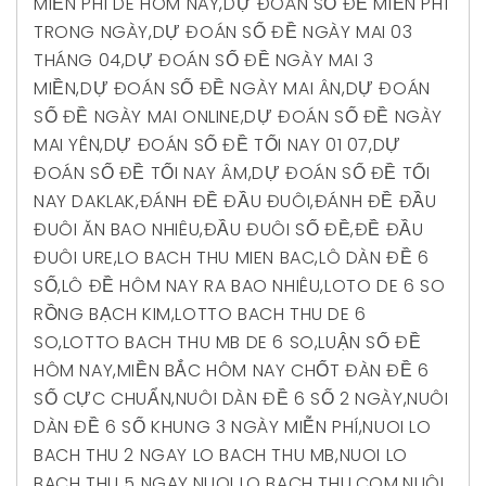
MIỄN PHÍ DE HÔM NAY
,
DỰ ĐOÁN SỐ ĐỀ MIỄN PHÍ
TRONG NGÀY
,
DỰ ĐOÁN SỐ ĐỀ NGÀY MAI 03
THÁNG 04
,
DỰ ĐOÁN SỐ ĐỀ NGÀY MAI 3
MIỀN
,
DỰ ĐOÁN SỐ ĐỀ NGÀY MAI ÂN
,
DỰ ĐOÁN
SỐ ĐỀ NGÀY MAI ONLINE
,
DỰ ĐOÁN SỐ ĐỀ NGÀY
MAI YÊN
,
DỰ ĐOÁN SỐ ĐỀ TỐI NAY 01 07
,
DỰ
ĐOÁN SỐ ĐỀ TỐI NAY ÂM
,
DỰ ĐOÁN SỐ ĐỀ TỐI
NAY DAKLAK
,
ĐÁNH ĐỀ ĐẦU ĐUÔI
,
ĐÁNH ĐỀ ĐẦU
ĐUÔI ĂN BAO NHIÊU
,
ĐẦU ĐUÔI SỐ ĐỀ
,
ĐỀ ĐẦU
ĐUÔI URE
,
LO BACH THU MIEN BAC
,
LÔ DÀN ĐỀ 6
SỐ
,
LÔ ĐỀ HÔM NAY RA BAO NHIÊU
,
LOTO DE 6 SO
RỒNG BẠCH KIM
,
LOTTO BACH THU DE 6
SO
,
LOTTO BACH THU MB DE 6 SO
,
LUẬN SỐ ĐỀ
HÔM NAY
,
MIỀN BẮC HÔM NAY CHỐT ĐÀN ĐỀ 6
SỐ CỰC CHUẨN
,
NUÔI DÀN ĐỀ 6 SỐ 2 NGÀY
,
NUÔI
DÀN ĐỀ 6 SỐ KHUNG 3 NGÀY MIỄN PHÍ
,
NUOI LO
BACH THU 2 NGAY LO BACH THU MB
,
NUOI LO
BACH THU 5 NGAY
,
NUOI LO BACH THU.COM
,
NUÔI