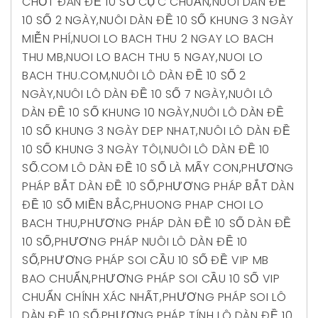
CHỐT ĐÀN ĐỀ 10 SỐ CỰC CHUẨN
,
NUÔI DÀN ĐỀ
10 SỐ 2 NGÀY
,
NUÔI DÀN ĐỀ 10 SỐ KHUNG 3 NGÀY
MIỄN PHÍ
,
NUOI LO BACH THU 2 NGAY LO BACH
THU MB
,
NUOI LO BACH THU 5 NGAY
,
NUOI LO
BACH THU.COM
,
NUÔI LÔ DÀN ĐỀ 10 SỐ 2
NGÀY
,
NUÔI LÔ DÀN ĐỀ 10 SỐ 7 NGÀY
,
NUÔI LÔ
DÀN ĐỀ 10 SỐ KHUNG 10 NGÀY
,
NUÔI LÔ DÀN ĐỀ
10 SỐ KHUNG 3 NGÀY DEP NHAT
,
NUÔI LÔ DÀN ĐỀ
10 SỐ KHUNG 3 NGÀY TÔI
,
NUÔI LÔ DÀN ĐỀ 10
SỐ.COM LÔ DÀN ĐỀ 10 SỐ LÀ MẤY CON
,
PHƯƠNG
PHÁP BẮT DÀN ĐỀ 10 SỐ
,
PHƯƠNG PHÁP BẮT DÀN
ĐỀ 10 SỐ MIỀN BẮC
,
PHUONG PHAP CHOI LO
BACH THU
,
PHƯƠNG PHÁP DÀN ĐỀ 10 SỐ DÀN ĐỀ
10 SỐ
,
PHƯƠNG PHÁP NUÔI LÔ DÀN ĐỀ 10
SỐ
,
PHƯƠNG PHÁP SOI CẦU 10 SỐ ĐỀ VIP MB
BAO CHUẨN
,
PHƯƠNG PHÁP SOI CẦU 10 SỐ VIP
CHUẨN CHÍNH XÁC NHẤT
,
PHƯƠNG PHÁP SOI LÔ
DÀN ĐỀ 10 SỐ
,
PHƯƠNG PHÁP TÍNH LÔ DÀN ĐỀ 10