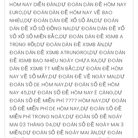
HÔM NAY DIỄN ĐÀN
,
DỰ ĐOÁN DÀN ĐỀ HÔM NAY
EURO
,
DỰ ĐOÁN DÀN ĐỀ HÔM NAY VỀ BAO
NHIÊU
,
DỰ ĐOÁN DÀN ĐỀ XỔ SỐ ĂN
,
DỰ ĐOÁN
DÀN ĐỀ XỔ SỐ ĐỒNG NAI
,
DỰ ĐOÁN DÀN ĐỀ XỔ
SỐ XỔ SỐ MIỀN BẮC
,
DỰ ĐOÁN DÀN ĐỀ XSMB A
TRÚNG RỒI
,
DỰ ĐOÁN DÀN ĐỀ XSMB ĂN
,
DỰ
ĐOÁN DÀN ĐỀ XSMB ATRUNGROI
,
DỰ ĐOÁN DÀN
ĐỀ XSMB BAO NHIÊU NGÀY CHƯA RA
,
DỰ ĐOÁN
DÀN ĐỀ XSMB TT MIỀN BẮC
,
DỰ ĐOÁN ĐỀ HÔM
NAY VỀ SỐ MẤY
,
DỰ ĐOÁN ĐỀ VỀ NGÀY MAI
,
DỰ
ĐOÁN SỐ DE HÔM NAY
,
DỰ ĐOÁN SỐ ĐỀ HÔM
NAY 45
,
DỰ ĐOÁN SỐ ĐỀ HÔM NAY Ê CÀNG
,
DỰ
ĐOÁN SỐ ĐỀ MIỄN PHÍ 7777 HÔM NAY
,
DỰ ĐOÁN
SỐ ĐỀ MIỄN PHÍ DE HÔM NAY
,
DỰ ĐOÁN SỐ ĐỀ
MIỄN PHÍ TRONG NGÀY
,
DỰ ĐOÁN SỐ ĐỀ NGÀY
MAI 03 THÁNG 04
,
DỰ ĐOÁN SỐ ĐỀ NGÀY MAI 3
MIỀN
,
DỰ ĐOÁN SỐ ĐỀ NGÀY MAI ÂN
,
DỰ ĐOÁN