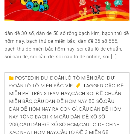
dàn đề 30 số, dàn de 50 số rồng bạch kim, bạch thủ đề
hôm nay, bạch thủ de miền bắc, dàn đề 36 số 666,
bạch thủ de miền bắc hôm nay, soi cầu lô de chuẩn,
soi cau de, soi cầu de, soi cầu lô de online, soi […]
POSTED IN
DỰ ĐOÁN LÔ TÔ MIỀN BẮC
,
DỰ
ĐOÁN LÔ TÔ MIỀN BẮC VÍP
TAGGED
CÁC ĐỀ
MIỄN PHÍ TRÊN STEAM HAY
,
CÁCH SOI ĐỀ CHUẨN
MIỀN BẮC
,
CẦU DÀN ĐỀ HÔM NAY 80 SỐ
,
CẦU
DÀN ĐỀ HÔM NAY RA CON GÌ
,
CẦU DÀN ĐỀ HÔM
NAY RỒNG BẠCH KIM
,
CẦU DÀN ĐỀ XỔ SỐ
206
,
CẦU DÀN ĐỀ XỔ SỐ HCM
,
CAU LO DE CHINH
XAC NHAT HOM NAY
,
CẦU LÔ ĐỀ 3 MIỀN 68