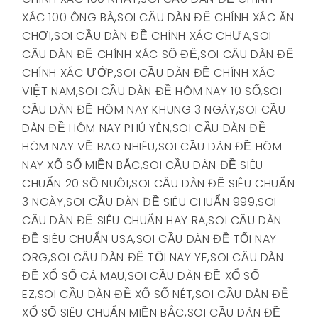
XÁC 100 ÔNG BÀ
,
SOI CẦU DÀN ĐỀ CHÍNH XÁC ĂN
CHƠI
,
SOI CẦU DÀN ĐỀ CHÍNH XÁC CHƯA
,
SOI
CẦU DÀN ĐỀ CHÍNH XÁC SỐ ĐỀ
,
SOI CẦU DÀN ĐỀ
CHÍNH XÁC ƯỚP
,
SOI CẦU DÀN ĐỀ CHÍNH XÁC
VIỆT NAM
,
SOI CẦU DÀN ĐỀ HÔM NAY 10 SỐ
,
SOI
CẦU DÀN ĐỀ HÔM NAY KHUNG 3 NGÀY
,
SOI CẦU
DÀN ĐỀ HÔM NAY PHÚ YÊN
,
SOI CẦU DÀN ĐỀ
HÔM NAY VỀ BAO NHIÊU
,
SOI CẦU DÀN ĐỀ HÔM
NAY XỔ SỐ MIỀN BẮC
,
SOI CẦU DÀN ĐỀ SIÊU
CHUẨN 20 SỐ NUÔI
,
SOI CẦU DÀN ĐỀ SIÊU CHUẨN
3 NGÀY
,
SOI CẦU DÀN ĐỀ SIÊU CHUẨN 999
,
SOI
CẦU DÀN ĐỀ SIÊU CHUẨN HAY RA
,
SOI CẦU DÀN
ĐỀ SIÊU CHUẨN USA
,
SOI CẦU DÀN ĐỀ TỐI NAY
ORG
,
SOI CẦU DÀN ĐỀ TỐI NAY YE
,
SOI CẦU DÀN
ĐỀ XỔ SỐ CÀ MAU
,
SOI CẦU DÀN ĐỀ XỔ SỐ
EZ
,
SOI CẦU DÀN ĐỀ XỔ SỐ NÉT
,
SOI CẦU DÀN ĐỀ
XỔ SỐ SIÊU CHUẨN MIỀN BẮC
,
SOI CẦU DÀN ĐỀ