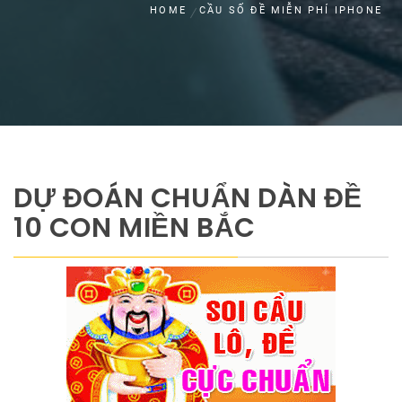
HOME
CẦU SỐ ĐỀ MIỄN PHÍ IPHONE
DỰ ĐOÁN CHUẨN DÀN ĐỀ
10 CON MIỀN BẮC