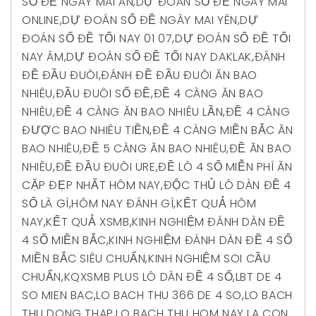
SỐ ĐỀ NGÀY MAI ÂN
,
DỰ ĐOÁN SỐ ĐỀ NGÀY MAI
ONLINE
,
DỰ ĐOÁN SỐ ĐỀ NGÀY MAI YÊN
,
DỰ
ĐOÁN SỐ ĐỀ TỐI NAY 01 07
,
DỰ ĐOÁN SỐ ĐỀ TỐI
NAY ÂM
,
DỰ ĐOÁN SỐ ĐỀ TỐI NAY DAKLAK
,
ĐÁNH
ĐỀ ĐẦU ĐUÔI
,
ĐÁNH ĐỀ ĐẦU ĐUÔI ĂN BAO
NHIÊU
,
ĐẦU ĐUÔI SỐ ĐỀ
,
ĐỀ 4 CÀNG ĂN BAO
NHIÊU
,
ĐỀ 4 CÀNG ĂN BAO NHIÊU LẦN
,
ĐỀ 4 CÀNG
ĐƯỢC BAO NHIÊU TIỀN
,
ĐỀ 4 CÀNG MIỀN BẮC ĂN
BAO NHIÊU
,
ĐỀ 5 CÀNG ĂN BAO NHIÊU
,
ĐỀ ĂN BAO
NHIÊU
,
ĐỀ ĐẦU ĐUÔI URE
,
ĐỀ LÔ 4 SỐ MIỄN PHÍ ĂN
CẶP ĐẸP NHẤT HÔM NAY
,
ĐỘC THỦ LÔ DÀN ĐỀ 4
SỐ LÀ GÌ
,
HÔM NAY ĐÁNH GÌ
,
KẾT QUẢ HÔM
NAY
,
KẾT QUẢ XSMB
,
KINH NGHIỆM ĐÁNH DÀN ĐỀ
4 SỐ MIỀN BẮC
,
KINH NGHIỆM ĐÁNH DÀN ĐỀ 4 SỐ
MIỀN BẮC SIÊU CHUẨN
,
KINH NGHIỆM SOI CẦU
CHUẨN
,
KQXSMB PLUS LÔ DÀN ĐỀ 4 SỐ
,
LBT DE 4
SO MIEN BAC
,
LO BACH THU 366 DE 4 SO
,
LO BACH
THU DONG THAP
,
LO BACH THU HOM NAY LA CON