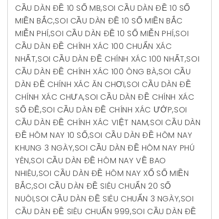
CẦU DÀN ĐỀ 10 SỐ MB
,
SOI CẦU DÀN ĐỀ 10 SỐ
MIỀN BẮC
,
SOI CẦU DÀN ĐỀ 10 SỐ MIỀN BẮC
MIỄN PHÍ
,
SOI CẦU DÀN ĐỀ 10 SỐ MIỄN PHÍ
,
SOI
CẦU DÀN ĐỀ CHÍNH XÁC 100 CHUẨN XÁC
NHẤT
,
SOI CẦU DÀN ĐỀ CHÍNH XÁC 100 NHẤT
,
SOI
CẦU DÀN ĐỀ CHÍNH XÁC 100 ÔNG BÀ
,
SOI CẦU
DÀN ĐỀ CHÍNH XÁC ĂN CHƠI
,
SOI CẦU DÀN ĐỀ
CHÍNH XÁC CHƯA
,
SOI CẦU DÀN ĐỀ CHÍNH XÁC
SỐ ĐỀ
,
SOI CẦU DÀN ĐỀ CHÍNH XÁC ƯỚP
,
SOI
CẦU DÀN ĐỀ CHÍNH XÁC VIỆT NAM
,
SOI CẦU DÀN
ĐỀ HÔM NAY 10 SỐ
,
SOI CẦU DÀN ĐỀ HÔM NAY
KHUNG 3 NGÀY
,
SOI CẦU DÀN ĐỀ HÔM NAY PHÚ
YÊN
,
SOI CẦU DÀN ĐỀ HÔM NAY VỀ BAO
NHIÊU
,
SOI CẦU DÀN ĐỀ HÔM NAY XỔ SỐ MIỀN
BẮC
,
SOI CẦU DÀN ĐỀ SIÊU CHUẨN 20 SỐ
NUÔI
,
SOI CẦU DÀN ĐỀ SIÊU CHUẨN 3 NGÀY
,
SOI
CẦU DÀN ĐỀ SIÊU CHUẨN 999
,
SOI CẦU DÀN ĐỀ