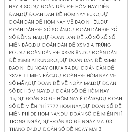
NAY 4 SỐ
,
DỰ ĐOÁN DÀN ĐỀ HÔM NAY DIỄN
ĐÀN
,
DỰ ĐOÁN DÀN ĐỀ HÔM NAY EURO
,
DỰ
ĐOÁN DÀN ĐỀ HÔM NAY VỀ BAO NHIÊU
,
DỰ
ĐOÁN DÀN ĐỀ XỔ SỐ ĂN
,
DỰ ĐOÁN DÀN ĐỀ XỔ
SỐ ĐỒNG NAI
,
DỰ ĐOÁN DÀN ĐỀ XỔ SỐ XỔ SỐ
MIỀN BẮC
,
DỰ ĐOÁN DÀN ĐỀ XSMB A TRÚNG
RỒI
,
DỰ ĐOÁN DÀN ĐỀ XSMB ĂN
,
DỰ ĐOÁN DÀN
ĐỀ XSMB ATRUNGROI
,
DỰ ĐOÁN DÀN ĐỀ XSMB
BAO NHIÊU NGÀY CHƯA RA
,
DỰ ĐOÁN DÀN ĐỀ
XSMB TT MIỀN BẮC
,
DỰ ĐOÁN ĐỀ HÔM NAY VỀ
SỐ MẤY
,
DỰ ĐOÁN ĐỀ VỀ NGÀY MAI
,
DỰ ĐOÁN
SỐ DE HÔM NAY
,
DỰ ĐOÁN SỐ ĐỀ HÔM NAY
45
,
DỰ ĐOÁN SỐ ĐỀ HÔM NAY Ê CÀNG
,
DỰ ĐOÁN
SỐ ĐỀ MIỄN PHÍ 7777 HÔM NAY
,
DỰ ĐOÁN SỐ ĐỀ
MIỄN PHÍ DE HÔM NAY
,
DỰ ĐOÁN SỐ ĐỀ MIỄN PHÍ
TRONG NGÀY
,
DỰ ĐOÁN SỐ ĐỀ NGÀY MAI 03
THÁNG 04
,
DỰ ĐOÁN SỐ ĐỀ NGÀY MAI 3