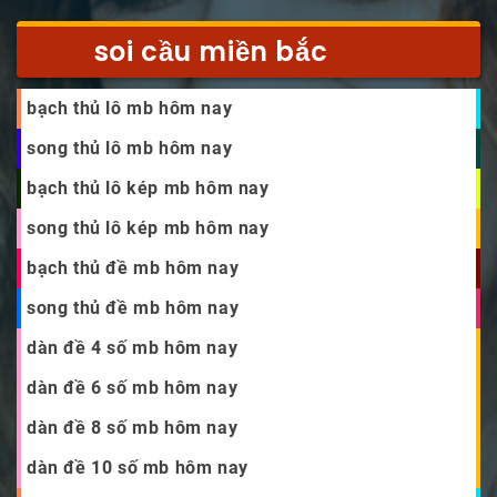
soi cầu miền bắc
bạch thủ lô mb hôm nay
song thủ lô mb hôm nay
bạch thủ lô kép mb hôm nay
song thủ lô kép mb hôm nay
bạch thủ đề mb hôm nay
song thủ đề mb hôm nay
dàn đề 4 số mb hôm nay
dàn đề 6 số mb hôm nay
dàn đề 8 số mb hôm nay
dàn đề 10 số mb hôm nay