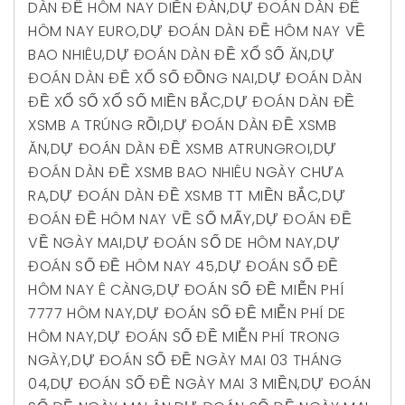
DÀN ĐỀ HÔM NAY DIỄN ĐÀN
,
DỰ ĐOÁN DÀN ĐỀ
HÔM NAY EURO
,
DỰ ĐOÁN DÀN ĐỀ HÔM NAY VỀ
BAO NHIÊU
,
DỰ ĐOÁN DÀN ĐỀ XỔ SỐ ĂN
,
DỰ
ĐOÁN DÀN ĐỀ XỔ SỐ ĐỒNG NAI
,
DỰ ĐOÁN DÀN
ĐỀ XỔ SỐ XỔ SỐ MIỀN BẮC
,
DỰ ĐOÁN DÀN ĐỀ
XSMB A TRÚNG RỒI
,
DỰ ĐOÁN DÀN ĐỀ XSMB
ĂN
,
DỰ ĐOÁN DÀN ĐỀ XSMB ATRUNGROI
,
DỰ
ĐOÁN DÀN ĐỀ XSMB BAO NHIÊU NGÀY CHƯA
RA
,
DỰ ĐOÁN DÀN ĐỀ XSMB TT MIỀN BẮC
,
DỰ
ĐOÁN ĐỀ HÔM NAY VỀ SỐ MẤY
,
DỰ ĐOÁN ĐỀ
VỀ NGÀY MAI
,
DỰ ĐOÁN SỐ DE HÔM NAY
,
DỰ
ĐOÁN SỐ ĐỀ HÔM NAY 45
,
DỰ ĐOÁN SỐ ĐỀ
HÔM NAY Ê CÀNG
,
DỰ ĐOÁN SỐ ĐỀ MIỄN PHÍ
7777 HÔM NAY
,
DỰ ĐOÁN SỐ ĐỀ MIỄN PHÍ DE
HÔM NAY
,
DỰ ĐOÁN SỐ ĐỀ MIỄN PHÍ TRONG
NGÀY
,
DỰ ĐOÁN SỐ ĐỀ NGÀY MAI 03 THÁNG
04
,
DỰ ĐOÁN SỐ ĐỀ NGÀY MAI 3 MIỀN
,
DỰ ĐOÁN