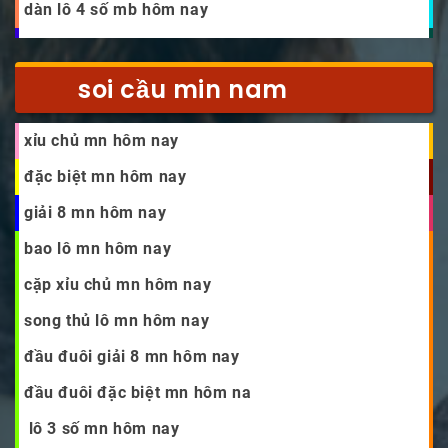
dàn lô 4 số mb hôm nay
soi cầu min nam
xỉu chủ mn hôm nay
đặc biệt mn hôm nay
giải 8 mn hôm nay
bao lô mn hôm nay
cặp xỉu chủ mn hôm nay
song thủ lô mn hôm nay
đầu đuôi giải 8 mn hôm nay
đầu đuôi đặc biệt mn hôm na
lô 3 số mn hôm nay