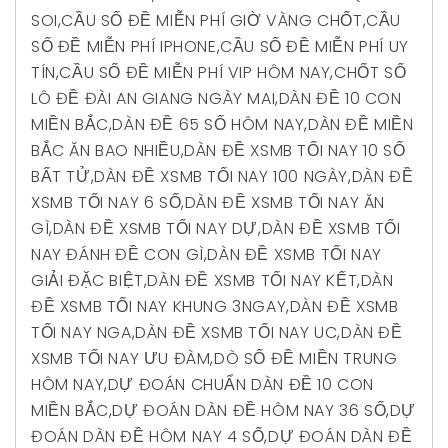
SOI
,
CẦU SỐ ĐỀ MIỄN PHÍ GIỜ VÀNG CHỐT
,
CẦU
SỐ ĐỀ MIỄN PHÍ IPHONE
,
CẦU SỐ ĐỀ MIỄN PHÍ UY
TÍN
,
CẦU SỐ ĐỀ MIỄN PHÍ VIP HÔM NAY
,
CHỐT SỐ
LÔ ĐỀ ĐÀI AN GIANG NGÀY MAI
,
DÀN ĐỀ 10 CON
MIỀN BẮC
,
DÀN ĐỀ 65 SỐ HÔM NAY
,
DÀN ĐỀ MIỀN
BẮC ĂN BAO NHIỀU
,
DÀN ĐỀ XSMB TỐI NAY 10 SỐ
BẤT TỬ
,
DÀN ĐỀ XSMB TỐI NAY 100 NGÀY
,
DÀN ĐỀ
XSMB TỐI NAY 6 SỐ
,
DÀN ĐỀ XSMB TỐI NAY ĂN
GÌ
,
DÀN ĐỀ XSMB TỐI NAY DỰ
,
DÀN ĐỀ XSMB TỐI
NAY ĐÁNH ĐỀ CON GÌ
,
DÀN ĐỀ XSMB TỐI NAY
GIẢI ĐẶC BIỆT
,
DÀN ĐỀ XSMB TỐI NAY KẾT
,
DÀN
ĐỀ XSMB TỐI NAY KHUNG 3NGAY
,
DÀN ĐỀ XSMB
TỐI NAY NGA
,
DÀN ĐỀ XSMB TỐI NAY UC
,
DÀN ĐỀ
XSMB TỐI NAY ƯU ĐÀM
,
DÒ SỐ ĐỀ MIỀN TRUNG
HÔM NAY
,
DỰ ĐOÁN CHUẨN DÀN ĐỀ 10 CON
MIỀN BẮC
,
DỰ ĐOÁN DÀN ĐỀ HÔM NAY 36 SỐ
,
DỰ
ĐOÁN DÀN ĐỀ HÔM NAY 4 SỐ
,
DỰ ĐOÁN DÀN ĐỀ