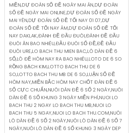
MIỀN
,
DỰ ĐOÁN SỐ ĐỀ NGÀY MAI ÂN
,
DỰ ĐOÁN
SỐ ĐỀ NGÀY MAI ONLINE
,
DỰ ĐOÁN SỐ ĐỀ NGÀY
MAI YÊN
,
DỰ ĐOÁN SỐ ĐỀ TỐI NAY 01 07
,
DỰ
ĐOÁN SỐ ĐỀ TỐI NAY ÂM
,
DỰ ĐOÁN SỐ ĐỀ TỐI
NAY DAKLAK
,
ĐÁNH ĐỀ ĐẦU ĐUÔI
,
ĐÁNH ĐỀ ĐẦU
ĐUÔI ĂN BAO NHIÊU
,
ĐẦU ĐUÔI SỐ ĐỀ
,
ĐỀ ĐẦU
ĐUÔI URE
,
LO BACH THU MIEN BAC
,
LÔ DÀN ĐỀ 6
SỐ
,
LÔ ĐỀ HÔM NAY RA BAO NHIÊU
,
LOTO DE 6 SO
RỒNG BẠCH KIM
,
LOTTO BACH THU DE 6
SO
,
LOTTO BACH THU MB DE 6 SO
,
LUẬN SỐ ĐỀ
HÔM NAY
,
MIỀN BẮC HÔM NAY CHỐT ĐÀN ĐỀ 6
SỐ CỰC CHUẨN
,
NUÔI DÀN ĐỀ 6 SỐ 2 NGÀY
,
NUÔI
DÀN ĐỀ 6 SỐ KHUNG 3 NGÀY MIỄN PHÍ
,
NUOI LO
BACH THU 2 NGAY LO BACH THU MB
,
NUOI LO
BACH THU 5 NGAY
,
NUOI LO BACH THU.COM
,
NUÔI
LÔ DÀN ĐỀ 6 SỐ 2 NGÀY
,
NUÔI LÔ DÀN ĐỀ 6 SỐ 7
NGÀY
,
NUÔI LÔ DÀN ĐỀ 6 SỐ KHUNG 3 NGÀY DEP