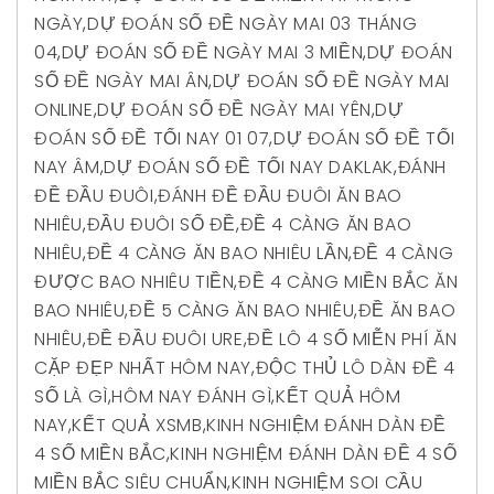
NGÀY
,
DỰ ĐOÁN SỐ ĐỀ NGÀY MAI 03 THÁNG
04
,
DỰ ĐOÁN SỐ ĐỀ NGÀY MAI 3 MIỀN
,
DỰ ĐOÁN
SỐ ĐỀ NGÀY MAI ÂN
,
DỰ ĐOÁN SỐ ĐỀ NGÀY MAI
ONLINE
,
DỰ ĐOÁN SỐ ĐỀ NGÀY MAI YÊN
,
DỰ
ĐOÁN SỐ ĐỀ TỐI NAY 01 07
,
DỰ ĐOÁN SỐ ĐỀ TỐI
NAY ÂM
,
DỰ ĐOÁN SỐ ĐỀ TỐI NAY DAKLAK
,
ĐÁNH
ĐỀ ĐẦU ĐUÔI
,
ĐÁNH ĐỀ ĐẦU ĐUÔI ĂN BAO
NHIÊU
,
ĐẦU ĐUÔI SỐ ĐỀ
,
ĐỀ 4 CÀNG ĂN BAO
NHIÊU
,
ĐỀ 4 CÀNG ĂN BAO NHIÊU LẦN
,
ĐỀ 4 CÀNG
ĐƯỢC BAO NHIÊU TIỀN
,
ĐỀ 4 CÀNG MIỀN BẮC ĂN
BAO NHIÊU
,
ĐỀ 5 CÀNG ĂN BAO NHIÊU
,
ĐỀ ĂN BAO
NHIÊU
,
ĐỀ ĐẦU ĐUÔI URE
,
ĐỀ LÔ 4 SỐ MIỄN PHÍ ĂN
CẶP ĐẸP NHẤT HÔM NAY
,
ĐỘC THỦ LÔ DÀN ĐỀ 4
SỐ LÀ GÌ
,
HÔM NAY ĐÁNH GÌ
,
KẾT QUẢ HÔM
NAY
,
KẾT QUẢ XSMB
,
KINH NGHIỆM ĐÁNH DÀN ĐỀ
4 SỐ MIỀN BẮC
,
KINH NGHIỆM ĐÁNH DÀN ĐỀ 4 SỐ
MIỀN BẮC SIÊU CHUẨN
,
KINH NGHIỆM SOI CẦU