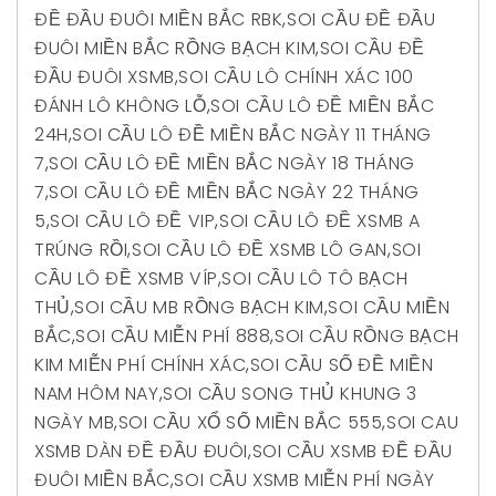
ĐỀ ĐẦU ĐUÔI MIỀN BẮC RBK
,
SOI CẦU ĐỀ ĐẦU
ĐUÔI MIỀN BẮC RỒNG BẠCH KIM
,
SOI CẦU ĐỀ
ĐẦU ĐUÔI XSMB
,
SOI CẦU LÔ CHÍNH XÁC 100
ĐÁNH LÔ KHÔNG LỖ
,
SOI CẦU LÔ ĐỀ MIỀN BẮC
24H
,
SOI CẦU LÔ ĐỀ MIỀN BẮC NGÀY 11 THÁNG
7
,
SOI CẦU LÔ ĐỀ MIỀN BẮC NGÀY 18 THÁNG
7
,
SOI CẦU LÔ ĐỀ MIỀN BẮC NGÀY 22 THÁNG
5
,
SOI CẦU LÔ ĐỀ VIP
,
SOI CẦU LÔ ĐỀ XSMB A
TRÚNG RỒI
,
SOI CẦU LÔ ĐỀ XSMB LÔ GAN
,
SOI
CẦU LÔ ĐỀ XSMB VÍP
,
SOI CẦU LÔ TÔ BẠCH
THỦ
,
SOI CẦU MB RỒNG BẠCH KIM
,
SOI CẦU MIỀN
BẮC
,
SOI CẦU MIỄN PHÍ 888
,
SOI CẦU RỒNG BẠCH
KIM MIỄN PHÍ CHÍNH XÁC
,
SOI CẦU SỐ ĐỀ MIỀN
NAM HÔM NAY
,
SOI CẦU SONG THỦ KHUNG 3
NGÀY MB
,
SOI CẦU XỔ SỐ MIỀN BẮC 555
,
SOI CAU
XSMB DÀN ĐỀ ĐẦU ĐUÔI
,
SOI CẦU XSMB ĐỀ ĐẦU
ĐUÔI MIỀN BẮC
,
SOI CẦU XSMB MIỄN PHÍ NGÀY