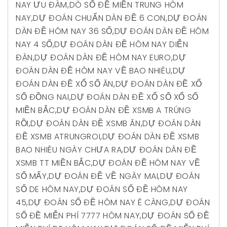
NAY ƯU ĐÀM
,
DÒ SỐ ĐỀ MIỀN TRUNG HÔM
NAY
,
DỰ ĐOÁN CHUẨN DÀN ĐỀ 6 CON
,
DỰ ĐOÁN
DÀN ĐỀ HÔM NAY 36 SỐ
,
DỰ ĐOÁN DÀN ĐỀ HÔM
NAY 4 SỐ
,
DỰ ĐOÁN DÀN ĐỀ HÔM NAY DIỄN
ĐÀN
,
DỰ ĐOÁN DÀN ĐỀ HÔM NAY EURO
,
DỰ
ĐOÁN DÀN ĐỀ HÔM NAY VỀ BAO NHIÊU
,
DỰ
ĐOÁN DÀN ĐỀ XỔ SỐ ĂN
,
DỰ ĐOÁN DÀN ĐỀ XỔ
SỐ ĐỒNG NAI
,
DỰ ĐOÁN DÀN ĐỀ XỔ SỐ XỔ SỐ
MIỀN BẮC
,
DỰ ĐOÁN DÀN ĐỀ XSMB A TRÚNG
RỒI
,
DỰ ĐOÁN DÀN ĐỀ XSMB ĂN
,
DỰ ĐOÁN DÀN
ĐỀ XSMB ATRUNGROI
,
DỰ ĐOÁN DÀN ĐỀ XSMB
BAO NHIÊU NGÀY CHƯA RA
,
DỰ ĐOÁN DÀN ĐỀ
XSMB TT MIỀN BẮC
,
DỰ ĐOÁN ĐỀ HÔM NAY VỀ
SỐ MẤY
,
DỰ ĐOÁN ĐỀ VỀ NGÀY MAI
,
DỰ ĐOÁN
SỐ DE HÔM NAY
,
DỰ ĐOÁN SỐ ĐỀ HÔM NAY
45
,
DỰ ĐOÁN SỐ ĐỀ HÔM NAY Ê CÀNG
,
DỰ ĐOÁN
SỐ ĐỀ MIỄN PHÍ 7777 HÔM NAY
,
DỰ ĐOÁN SỐ ĐỀ