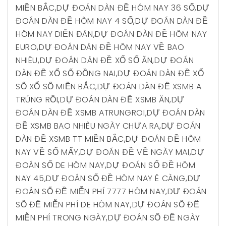
MIỀN BẮC
,
DỰ ĐOÁN DÀN ĐỀ HÔM NAY 36 SỐ
,
DỰ
ĐOÁN DÀN ĐỀ HÔM NAY 4 SỐ
,
DỰ ĐOÁN DÀN ĐỀ
HÔM NAY DIỄN ĐÀN
,
DỰ ĐOÁN DÀN ĐỀ HÔM NAY
EURO
,
DỰ ĐOÁN DÀN ĐỀ HÔM NAY VỀ BAO
NHIÊU
,
DỰ ĐOÁN DÀN ĐỀ XỔ SỐ ĂN
,
DỰ ĐOÁN
DÀN ĐỀ XỔ SỐ ĐỒNG NAI
,
DỰ ĐOÁN DÀN ĐỀ XỔ
SỐ XỔ SỐ MIỀN BẮC
,
DỰ ĐOÁN DÀN ĐỀ XSMB A
TRÚNG RỒI
,
DỰ ĐOÁN DÀN ĐỀ XSMB ĂN
,
DỰ
ĐOÁN DÀN ĐỀ XSMB ATRUNGROI
,
DỰ ĐOÁN DÀN
ĐỀ XSMB BAO NHIÊU NGÀY CHƯA RA
,
DỰ ĐOÁN
DÀN ĐỀ XSMB TT MIỀN BẮC
,
DỰ ĐOÁN ĐỀ HÔM
NAY VỀ SỐ MẤY
,
DỰ ĐOÁN ĐỀ VỀ NGÀY MAI
,
DỰ
ĐOÁN SỐ DE HÔM NAY
,
DỰ ĐOÁN SỐ ĐỀ HÔM
NAY 45
,
DỰ ĐOÁN SỐ ĐỀ HÔM NAY Ê CÀNG
,
DỰ
ĐOÁN SỐ ĐỀ MIỄN PHÍ 7777 HÔM NAY
,
DỰ ĐOÁN
SỐ ĐỀ MIỄN PHÍ DE HÔM NAY
,
DỰ ĐOÁN SỐ ĐỀ
MIỄN PHÍ TRONG NGÀY
,
DỰ ĐOÁN SỐ ĐỀ NGÀY