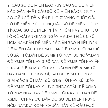
YI
,
CẦU SỐ ĐỀ MIỀN BẮC 789
,
CẦU SỐ ĐỀ MIỀN
BẮC GẦN NHẤT
,
CẦU SỐ ĐỀ MIỀN BẮC U QUÝ 7
SOI
,
CẦU SỐ ĐỀ MIỄN PHÍ GIỜ VÀNG CHỐT
,
CẦU
SỐ ĐỀ MIỄN PHÍ IPHONE
,
CẦU SỐ ĐỀ MIỄN PHÍ UY
TÍN
,
CẦU SỐ ĐỀ MIỄN PHÍ VIP HÔM NAY
,
CHỐT SỐ
LÔ ĐỀ ĐÀI AN GIANG NGÀY MAI
,
DÀN ĐỀ 65 SỐ
HÔM NAY
,
DÀN ĐỀ MIỀN BẮC ĂN BAO NHIỀU
,
DÀN
ĐỀ MIỀN BẮC HÔM NAY
,
DÀN ĐỀ XSMB TỐI NAY 10
SỐ BẤT TỬ
,
DÀN ĐỀ XSMB TỐI NAY 100 NGÀY
,
DÀN
ĐỀ XSMB TỐI NAY 6 SỐ
,
DÀN ĐỀ XSMB TỐI NAY ĂN
GÌ
,
DÀN ĐỀ XSMB TỐI NAY DỰ
,
DÀN ĐỀ XSMB TỐI
NAY ĐÁNH ĐỀ CON GÌ
,
DÀN ĐỀ XSMB TỐI NAY
GIẢI ĐẶC BIỆT
,
DÀN ĐỀ XSMB TỐI NAY KẾT
,
DÀN
ĐỀ XSMB TỐI NAY KHUNG 3NGAY
,
DÀN ĐỀ XSMB
TỐI NAY NGA
,
DÀN ĐỀ XSMB TỐI NAY UC
,
DÀN ĐỀ
XSMB TỐI NAY ƯU ĐÀM
,
DÒ SỐ ĐỀ MIỀN TRUNG
HÔM NAY
,
DỰ ĐOÁN CHUẨN DÀN ĐỀ ĐẦU ĐUÔI