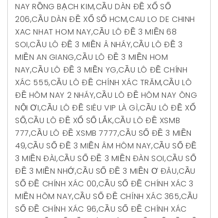
NAY RỒNG BẠCH KIM
,
CẦU DÀN ĐỀ XỔ SỐ
206
,
CẦU DÀN ĐỀ XỔ SỐ HCM
,
CAU LO DE CHINH
XAC NHAT HOM NAY
,
CẦU LÔ ĐỀ 3 MIỀN 68
SOI
,
CẦU LÔ ĐỀ 3 MIỀN Â NHÁY
,
CẦU LÔ ĐỀ 3
MIỀN AN GIANG
,
CẦU LÔ ĐỀ 3 MIỀN HOM
NAY
,
CẦU LÔ ĐỀ 3 MIỀN YG
,
CẦU LÔ ĐỀ CHÍNH
XÁC 555
,
CẦU LÔ ĐỀ CHÍNH XÁC TRĂM
,
CẦU LÔ
ĐỀ HÔM NAY 2 NHÁY
,
CẦU LÔ ĐỀ HÔM NAY ÔNG
NỘI ƠI
,
CẦU LÔ ĐỀ SIÊU VIP LÀ GÌ
,
CẦU LÔ ĐỀ XỔ
SỐ
,
CẦU LÔ ĐỀ XỔ SỐ LẮK
,
CẦU LÔ ĐỀ XSMB
777
,
CẦU LÔ ĐỀ XSMB 7777
,
CẦU SỐ ĐỀ 3 MIỀN
49
,
CẦU SỐ ĐỀ 3 MIỀN ÂM HÔM NAY
,
CẦU SỐ ĐỀ
3 MIỀN ĐÀI
,
CẦU SỐ ĐỀ 3 MIỀN ĐÀN SOI
,
CẦU SỐ
ĐỀ 3 MIỀN NHỚ
,
CẦU SỐ ĐỀ 3 MIỀN Ơ ĐÂU
,
CẦU
SỐ ĐỀ CHÍNH XÁC 00
,
CẦU SỐ ĐỀ CHÍNH XÁC 3
MIỀN HÔM NAY
,
CẦU SỐ ĐỀ CHÍNH XÁC 365
,
CẦU
SỐ ĐỀ CHÍNH XÁC 96
,
CẦU SỐ ĐỀ CHÍNH XÁC