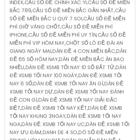
INDEX
,
CẦU SỐ ĐỀ CHÍNH XÁC YI
,
CẦU SỐ ĐỀ MIỀN
BẮC 789
,
CẦU SỐ ĐỀ MIỀN BẮC GẦN NHẤT
,
CẦU
SỐ ĐỀ MIỀN BẮC U QUÝ 7 SOI
,
CẦU SỐ ĐỀ MIỄN
PHÍ GIỜ VÀNG CHỐT
,
CẦU SỐ ĐỀ MIỄN PHÍ
IPHONE
,
CẦU SỐ ĐỀ MIỄN PHÍ UY TÍN
,
CẦU SỐ ĐỀ
MIỄN PHÍ VIP HÔM NAY
,
CHỐT SỐ LÔ ĐỀ ĐÀI AN
GIANG NGÀY MAI
,
DÀN ĐỀ 4 CON MIỀN BẮC
,
DÀN
ĐỀ 65 SỐ HÔM NAY
,
DÀN ĐỀ MIỀN BẮC ĂN BAO
NHIỀU
,
DÀN ĐỀ XSMB TỐI NAY 10 SỐ BẤT TỬ
,
DÀN
ĐỀ XSMB TỐI NAY 100 NGÀY
,
DÀN ĐỀ XSMB TỐI
NAY 6 SỐ
,
DÀN ĐỀ XSMB TỐI NAY ĂN GÌ
,
DÀN ĐỀ
XSMB TỐI NAY DỰ
,
DÀN ĐỀ XSMB TỐI NAY ĐÁNH
ĐỀ CON GÌ
,
DÀN ĐỀ XSMB TỐI NAY GIẢI ĐẶC
BIỆT
,
DÀN ĐỀ XSMB TỐI NAY KẾT
,
DÀN ĐỀ XSMB
TỐI NAY KHUNG 3NGAY
,
DÀN ĐỀ XSMB TỐI NAY
NGA
,
DÀN ĐỀ XSMB TỐI NAY UC
,
DÀN ĐỀ XSMB TỐI
NAY ƯU ĐÀM
,
DANH DE 4 SO
,
DÒ SỐ ĐỀ MIỀN