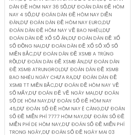
DÀN ĐỀ HÔM NAY 36 SỐ
,
DỰ ĐOÁN DÀN ĐỀ HÔM
NAY 4 SỐ
,
DỰ ĐOÁN DÀN ĐỀ HÔM NAY DIỄN
ĐÀN
,
DỰ ĐOÁN DÀN ĐỀ HÔM NAY EURO
,
DỰ
ĐOÁN DÀN ĐỀ HÔM NAY VỀ BAO NHIÊU
,
DỰ
ĐOÁN DÀN ĐỀ XỔ SỐ ĂN
,
DỰ ĐOÁN DÀN ĐỀ XỔ
SỐ ĐỒNG NAI
,
DỰ ĐOÁN DÀN ĐỀ XỔ SỐ XỔ SỐ
MIỀN BẮC
,
DỰ ĐOÁN DÀN ĐỀ XSMB A TRÚNG
RỒI
,
DỰ ĐOÁN DÀN ĐỀ XSMB ĂN
,
DỰ ĐOÁN DÀN
ĐỀ XSMB ATRUNGROI
,
DỰ ĐOÁN DÀN ĐỀ XSMB
BAO NHIÊU NGÀY CHƯA RA
,
DỰ ĐOÁN DÀN ĐỀ
XSMB TT MIỀN BẮC
,
DỰ ĐOÁN ĐỀ HÔM NAY VỀ
SỐ MẤY
,
DỰ ĐOÁN ĐỀ VỀ NGÀY MAI
,
DỰ ĐOÁN
SỐ DE HÔM NAY
,
DỰ ĐOÁN SỐ ĐỀ HÔM NAY
45
,
DỰ ĐOÁN SỐ ĐỀ HÔM NAY Ê CÀNG
,
DỰ ĐOÁN
SỐ ĐỀ MIỄN PHÍ 7777 HÔM NAY
,
DỰ ĐOÁN SỐ ĐỀ
MIỄN PHÍ DE HÔM NAY
,
DỰ ĐOÁN SỐ ĐỀ MIỄN PHÍ
TRONG NGÀY
,
DỰ ĐOÁN SỐ ĐỀ NGÀY MAI 03