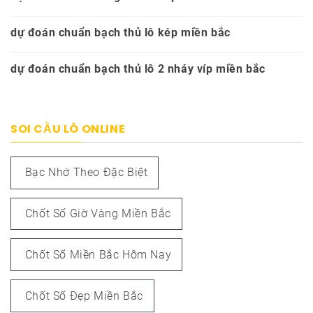
dự đoán chuẩn bạch thủ lô kép miền bắc
dự đoán chuẩn bạch thủ lô 2 nháy víp miền bắc
SOI CẦU LÔ ONLINE
Bạc Nhớ Theo Đặc Biệt
Chốt Số Giờ Vàng Miền Bắc
Chốt Số Miền Bắc Hôm Nay
Chốt Số Đẹp Miền Bắc