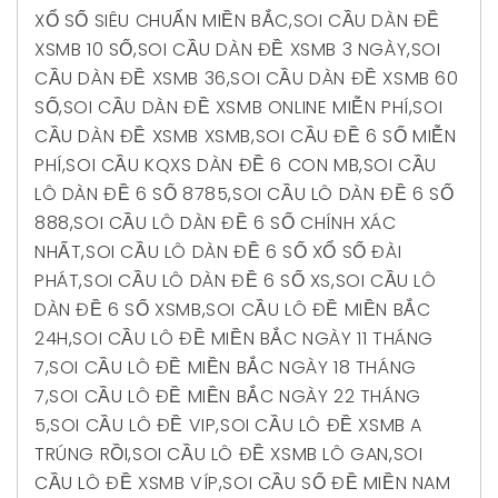
XỔ SỐ SIÊU CHUẨN MIỀN BẮC
,
SOI CẦU DÀN ĐỀ
XSMB 10 SỐ
,
SOI CẦU DÀN ĐỀ XSMB 3 NGÀY
,
SOI
CẦU DÀN ĐỀ XSMB 36
,
SOI CẦU DÀN ĐỀ XSMB 60
SỐ
,
SOI CẦU DÀN ĐỀ XSMB ONLINE MIỄN PHÍ
,
SOI
CẦU DÀN ĐỀ XSMB XSMB
,
SOI CẦU ĐỀ 6 SỐ MIỄN
PHÍ
,
SOI CẦU KQXS DÀN ĐỀ 6 CON MB
,
SOI CẦU
LÔ DÀN ĐỀ 6 SỐ 8785
,
SOI CẦU LÔ DÀN ĐỀ 6 SỐ
888
,
SOI CẦU LÔ DÀN ĐỀ 6 SỐ CHÍNH XÁC
NHẤT
,
SOI CẦU LÔ DÀN ĐỀ 6 SỐ XỔ SỐ ĐÀI
PHÁT
,
SOI CẦU LÔ DÀN ĐỀ 6 SỐ XS
,
SOI CẦU LÔ
DÀN ĐỀ 6 SỐ XSMB
,
SOI CẦU LÔ ĐỀ MIỀN BẮC
24H
,
SOI CẦU LÔ ĐỀ MIỀN BẮC NGÀY 11 THÁNG
7
,
SOI CẦU LÔ ĐỀ MIỀN BẮC NGÀY 18 THÁNG
7
,
SOI CẦU LÔ ĐỀ MIỀN BẮC NGÀY 22 THÁNG
5
,
SOI CẦU LÔ ĐỀ VIP
,
SOI CẦU LÔ ĐỀ XSMB A
TRÚNG RỒI
,
SOI CẦU LÔ ĐỀ XSMB LÔ GAN
,
SOI
CẦU LÔ ĐỀ XSMB VÍP
,
SOI CẦU SỐ ĐỀ MIỀN NAM