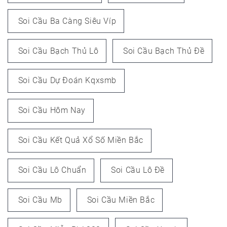
Soi Cầu Ba Càng Siêu Víp
Soi Cầu Bạch Thủ Lô
Soi Cầu Bạch Thủ Đề
Soi Cầu Dự Đoán Kqxsmb
Soi Cầu Hôm Nay
Soi Cầu Kết Quả Xổ Số Miền Bắc
Soi Cầu Lô Chuẩn
Soi Cầu Lô Đề
Soi Cầu Mb
Soi Cầu Miền Bắc