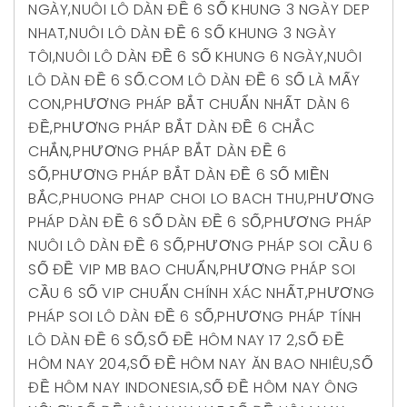
NGÀY
,
NUÔI LÔ DÀN ĐỀ 6 SỐ KHUNG 3 NGÀY DEP
NHAT
,
NUÔI LÔ DÀN ĐỀ 6 SỐ KHUNG 3 NGÀY
TÔI
,
NUÔI LÔ DÀN ĐỀ 6 SỐ KHUNG 6 NGÀY
,
NUÔI
LÔ DÀN ĐỀ 6 SỐ.COM LÔ DÀN ĐỀ 6 SỐ LÀ MẤY
CON
,
PHƯƠNG PHÁP BẮT CHUẨN NHẤT DÀN 6
ĐỀ
,
PHƯƠNG PHÁP BẮT DÀN ĐỀ 6 CHẮC
CHẮN
,
PHƯƠNG PHÁP BẮT DÀN ĐỀ 6
SỐ
,
PHƯƠNG PHÁP BẮT DÀN ĐỀ 6 SỐ MIỀN
BẮC
,
PHUONG PHAP CHOI LO BACH THU
,
PHƯƠNG
PHÁP DÀN ĐỀ 6 SỐ DÀN ĐỀ 6 SỐ
,
PHƯƠNG PHÁP
NUÔI LÔ DÀN ĐỀ 6 SỐ
,
PHƯƠNG PHÁP SOI CẦU 6
SỐ ĐỀ VIP MB BAO CHUẨN
,
PHƯƠNG PHÁP SOI
CẦU 6 SỐ VIP CHUẨN CHÍNH XÁC NHẤT
,
PHƯƠNG
PHÁP SOI LÔ DÀN ĐỀ 6 SỐ
,
PHƯƠNG PHÁP TÍNH
LÔ DÀN ĐỀ 6 SỐ
,
SỐ ĐỀ HÔM NAY 17 2
,
SỐ ĐỀ
HÔM NAY 204
,
SỐ ĐỀ HÔM NAY ĂN BAO NHIÊU
,
SỐ
ĐỀ HÔM NAY INDONESIA
,
SỐ ĐỀ HÔM NAY ÔNG