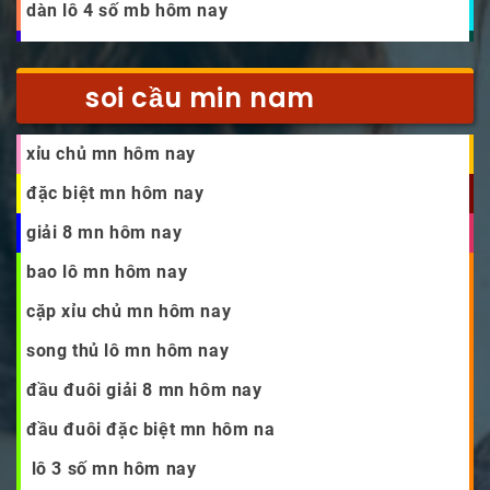
dàn lô 4 số mb hôm nay
soi cầu min nam
xỉu chủ mn hôm nay
đặc biệt mn hôm nay
giải 8 mn hôm nay
bao lô mn hôm nay
cặp xỉu chủ mn hôm nay
song thủ lô mn hôm nay
đầu đuôi giải 8 mn hôm nay
đầu đuôi đặc biệt mn hôm na
lô 3 số mn hôm nay