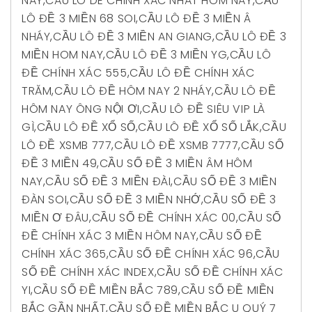
NAY
,
CAU LO DE CHINH XAC NHAT HOM NAY
,
CẦU
LÔ ĐỀ 3 MIỀN 68 SOI
,
CẦU LÔ ĐỀ 3 MIỀN Â
NHÁY
,
CẦU LÔ ĐỀ 3 MIỀN AN GIANG
,
CẦU LÔ ĐỀ 3
MIỀN HOM NAY
,
CẦU LÔ ĐỀ 3 MIỀN YG
,
CẦU LÔ
ĐỀ CHÍNH XÁC 555
,
CẦU LÔ ĐỀ CHÍNH XÁC
TRĂM
,
CẦU LÔ ĐỀ HÔM NAY 2 NHÁY
,
CẦU LÔ ĐỀ
HÔM NAY ÔNG NỘI ƠI
,
CẦU LÔ ĐỀ SIÊU VIP LÀ
GÌ
,
CẦU LÔ ĐỀ XỔ SỐ
,
CẦU LÔ ĐỀ XỔ SỐ LẮK
,
CẦU
LÔ ĐỀ XSMB 777
,
CẦU LÔ ĐỀ XSMB 7777
,
CẦU SỐ
ĐỀ 3 MIỀN 49
,
CẦU SỐ ĐỀ 3 MIỀN ÂM HÔM
NAY
,
CẦU SỐ ĐỀ 3 MIỀN ĐÀI
,
CẦU SỐ ĐỀ 3 MIỀN
ĐÀN SOI
,
CẦU SỐ ĐỀ 3 MIỀN NHỚ
,
CẦU SỐ ĐỀ 3
MIỀN Ơ ĐÂU
,
CẦU SỐ ĐỀ CHÍNH XÁC 00
,
CẦU SỐ
ĐỀ CHÍNH XÁC 3 MIỀN HÔM NAY
,
CẦU SỐ ĐỀ
CHÍNH XÁC 365
,
CẦU SỐ ĐỀ CHÍNH XÁC 96
,
CẦU
SỐ ĐỀ CHÍNH XÁC INDEX
,
CẦU SỐ ĐỀ CHÍNH XÁC
YI
,
CẦU SỐ ĐỀ MIỀN BẮC 789
,
CẦU SỐ ĐỀ MIỀN
BẮC GẦN NHẤT
,
CẦU SỐ ĐỀ MIỀN BẮC U QUÝ 7