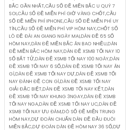
BẮC GẦN NHẤT
,
CẦU SỐ ĐỀ MIỀN BẮC U QUÝ 7
SOI
,
CẦU SỐ ĐỀ MIỄN PHÍ GIỜ VÀNG CHỐT
,
CẦU
SỐ ĐỀ MIỄN PHÍ IPHONE
,
CẦU SỐ ĐỀ MIỄN PHÍ UY
TÍN
,
CẦU SỐ ĐỀ MIỄN PHÍ VIP HÔM NAY
,
CHỐT SỐ
LÔ ĐỀ ĐÀI AN GIANG NGÀY MAI
,
DÀN ĐỀ 65 SỐ
HÔM NAY
,
DÀN ĐỀ MIỀN BẮC ĂN BAO NHIỀU
,
DÀN
ĐỀ MIỀN BẮC HÔM NAY
,
DÀN ĐỀ XSMB TỐI NAY 10
SỐ BẤT TỬ
,
DÀN ĐỀ XSMB TỐI NAY 100 NGÀY
,
DÀN
ĐỀ XSMB TỐI NAY 6 SỐ
,
DÀN ĐỀ XSMB TỐI NAY ĂN
GÌ
,
DÀN ĐỀ XSMB TỐI NAY DỰ
,
DÀN ĐỀ XSMB TỐI
NAY ĐÁNH ĐỀ CON GÌ
,
DÀN ĐỀ XSMB TỐI NAY
GIẢI ĐẶC BIỆT
,
DÀN ĐỀ XSMB TỐI NAY KẾT
,
DÀN
ĐỀ XSMB TỐI NAY KHUNG 3NGAY
,
DÀN ĐỀ XSMB
TỐI NAY NGA
,
DÀN ĐỀ XSMB TỐI NAY UC
,
DÀN ĐỀ
XSMB TỐI NAY ƯU ĐÀM
,
DÒ SỐ ĐỀ MIỀN TRUNG
HÔM NAY
,
DỰ ĐOÁN CHUẨN DÀN ĐỀ ĐẦU ĐUÔI
MIỀN BẮC
,
DỰ ĐOÁN DÀN ĐỀ HÔM NAY 36 SỐ
,
DỰ