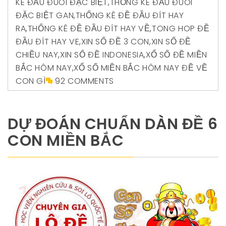
KÊ ĐẦU ĐUÔI ĐẶC BIỆT
,
THỐNG KÊ ĐẦU ĐUÔI
ĐẶC BIỆT GAN
,
THỐNG KÊ ĐỀ ĐẦU ĐÍT HAY
RA
,
THỐNG KÊ ĐỀ ĐẦU ĐÍT HAY VỀ
,
TONG HOP ĐỀ
ĐẦU ĐÍT HAY VE
,
XIN SỐ ĐỀ 3 CON
,
XIN SỐ ĐỀ
CHIỀU NAY
,
XIN SỐ ĐỀ INDONESIA
,
XỔ SỐ ĐỀ MIỀN
BẮC HÔM NAY
,
XỔ SỐ MIỀN BẮC HÔM NAY ĐỀ VỀ
CON GÌ
92 COMMENTS
DỰ ĐOÁN CHUẨN DÀN ĐỀ 6
CON MIỀN BẮC