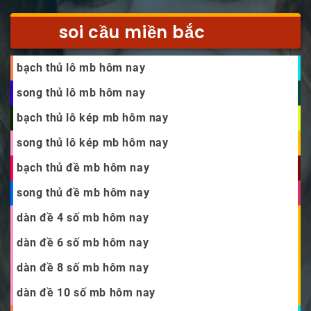
soi cầu miền bắc
bạch thủ lô mb hôm nay
song thủ lô mb hôm nay
bạch thủ lô kép mb hôm nay
song thủ lô kép mb hôm nay
bạch thủ đề mb hôm nay
song thủ đề mb hôm nay
dàn đề 4 số mb hôm nay
dàn đề 6 số mb hôm nay
dàn đề 8 số mb hôm nay
dàn đề 10 số mb hôm nay