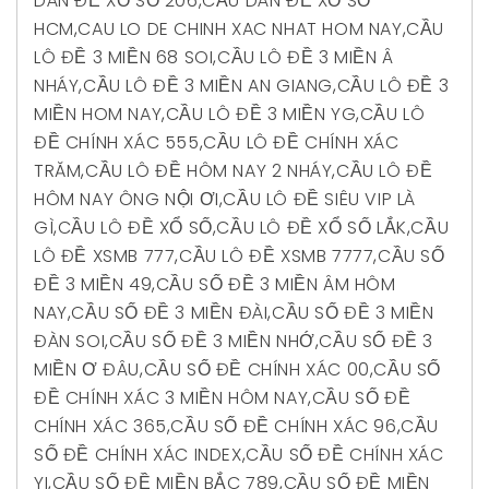
DÀN ĐỀ XỔ SỐ 206
,
CẦU DÀN ĐỀ XỔ SỐ
HCM
,
CAU LO DE CHINH XAC NHAT HOM NAY
,
CẦU
LÔ ĐỀ 3 MIỀN 68 SOI
,
CẦU LÔ ĐỀ 3 MIỀN Â
NHÁY
,
CẦU LÔ ĐỀ 3 MIỀN AN GIANG
,
CẦU LÔ ĐỀ 3
MIỀN HOM NAY
,
CẦU LÔ ĐỀ 3 MIỀN YG
,
CẦU LÔ
ĐỀ CHÍNH XÁC 555
,
CẦU LÔ ĐỀ CHÍNH XÁC
TRĂM
,
CẦU LÔ ĐỀ HÔM NAY 2 NHÁY
,
CẦU LÔ ĐỀ
HÔM NAY ÔNG NỘI ƠI
,
CẦU LÔ ĐỀ SIÊU VIP LÀ
GÌ
,
CẦU LÔ ĐỀ XỔ SỐ
,
CẦU LÔ ĐỀ XỔ SỐ LẮK
,
CẦU
LÔ ĐỀ XSMB 777
,
CẦU LÔ ĐỀ XSMB 7777
,
CẦU SỐ
ĐỀ 3 MIỀN 49
,
CẦU SỐ ĐỀ 3 MIỀN ÂM HÔM
NAY
,
CẦU SỐ ĐỀ 3 MIỀN ĐÀI
,
CẦU SỐ ĐỀ 3 MIỀN
ĐÀN SOI
,
CẦU SỐ ĐỀ 3 MIỀN NHỚ
,
CẦU SỐ ĐỀ 3
MIỀN Ơ ĐÂU
,
CẦU SỐ ĐỀ CHÍNH XÁC 00
,
CẦU SỐ
ĐỀ CHÍNH XÁC 3 MIỀN HÔM NAY
,
CẦU SỐ ĐỀ
CHÍNH XÁC 365
,
CẦU SỐ ĐỀ CHÍNH XÁC 96
,
CẦU
SỐ ĐỀ CHÍNH XÁC INDEX
,
CẦU SỐ ĐỀ CHÍNH XÁC
YI
,
CẦU SỐ ĐỀ MIỀN BẮC 789
,
CẦU SỐ ĐỀ MIỀN