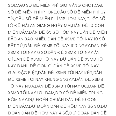
SOI
,
CẦU SỐ ĐỀ MIỄN PHÍ GIỜ VÀNG CHỐT
,
CẦU
SỐ ĐỀ MIỄN PHÍ IPHONE
,
CẦU SỐ ĐỀ MIỄN PHÍ UY
TÍN
,
CẦU SỐ ĐỀ MIỄN PHÍ VIP HÔM NAY
,
CHỐT SỐ
LÔ ĐỀ ĐÀI AN GIANG NGÀY MAI
,
DÀN ĐỀ 10 CON
MIỀN BẮC
,
DÀN ĐỀ 65 SỐ HÔM NAY
,
DÀN ĐỀ MIỀN
BẮC ĂN BAO NHIỀU
,
DÀN ĐỀ XSMB TỐI NAY 10 SỐ
BẤT TỬ
,
DÀN ĐỀ XSMB TỐI NAY 100 NGÀY
,
DÀN ĐỀ
XSMB TỐI NAY 6 SỐ
,
DÀN ĐỀ XSMB TỐI NAY ĂN
GÌ
,
DÀN ĐỀ XSMB TỐI NAY DỰ
,
DÀN ĐỀ XSMB TỐI
NAY ĐÁNH ĐỀ CON GÌ
,
DÀN ĐỀ XSMB TỐI NAY
GIẢI ĐẶC BIỆT
,
DÀN ĐỀ XSMB TỐI NAY KẾT
,
DÀN
ĐỀ XSMB TỐI NAY KHUNG 3NGAY
,
DÀN ĐỀ XSMB
TỐI NAY NGA
,
DÀN ĐỀ XSMB TỐI NAY UC
,
DÀN ĐỀ
XSMB TỐI NAY ƯU ĐÀM
,
DÒ SỐ ĐỀ MIỀN TRUNG
HÔM NAY
,
DỰ ĐOÁN CHUẨN DÀN ĐỀ 10 CON
MIỀN BẮC
,
DỰ ĐOÁN DÀN ĐỀ HÔM NAY 36 SỐ
,
DỰ
ĐOÁN DÀN ĐỀ HÔM NAY 4 SỐ
,
DỰ ĐOÁN DÀN ĐỀ