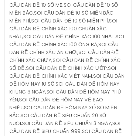
CẦU DÀN ĐỀ 10 SỐ MB
,
SOI CẦU DÀN ĐỀ 10 SỐ
MIỀN BẮC
,
SOI CẦU DÀN ĐỀ 10 SỐ MIỀN BẮC
MIỄN PHÍ
,
SOI CẦU DÀN ĐỀ 10 SỐ MIỄN PHÍ
,
SOI
CẦU DÀN ĐỀ CHÍNH XÁC 100 CHUẨN XÁC
NHẤT
,
SOI CẦU DÀN ĐỀ CHÍNH XÁC 100 NHẤT
,
SOI
CẦU DÀN ĐỀ CHÍNH XÁC 100 ÔNG BÀ
,
SOI CẦU
DÀN ĐỀ CHÍNH XÁC ĂN CHƠI
,
SOI CẦU DÀN ĐỀ
CHÍNH XÁC CHƯA
,
SOI CẦU DÀN ĐỀ CHÍNH XÁC
SỐ ĐỀ
,
SOI CẦU DÀN ĐỀ CHÍNH XÁC ƯỚP
,
SOI
CẦU DÀN ĐỀ CHÍNH XÁC VIỆT NAM
,
SOI CẦU DÀN
ĐỀ HÔM NAY 10 SỐ
,
SOI CẦU DÀN ĐỀ HÔM NAY
KHUNG 3 NGÀY
,
SOI CẦU DÀN ĐỀ HÔM NAY PHÚ
YÊN
,
SOI CẦU DÀN ĐỀ HÔM NAY VỀ BAO
NHIÊU
,
SOI CẦU DÀN ĐỀ HÔM NAY XỔ SỐ MIỀN
BẮC
,
SOI CẦU DÀN ĐỀ SIÊU CHUẨN 20 SỐ
NUÔI
,
SOI CẦU DÀN ĐỀ SIÊU CHUẨN 3 NGÀY
,
SOI
CẦU DÀN ĐỀ SIÊU CHUẨN 999
,
SOI CẦU DÀN ĐỀ