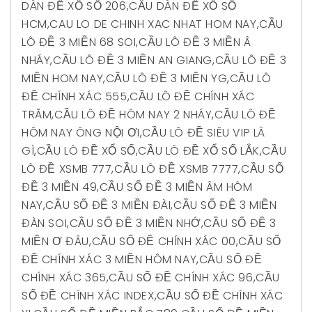
DÀN ĐỀ XỔ SỐ 206
,
CẦU DÀN ĐỀ XỔ SỐ
HCM
,
CAU LO DE CHINH XAC NHAT HOM NAY
,
CẦU
LÔ ĐỀ 3 MIỀN 68 SOI
,
CẦU LÔ ĐỀ 3 MIỀN Â
NHÁY
,
CẦU LÔ ĐỀ 3 MIỀN AN GIANG
,
CẦU LÔ ĐỀ 3
MIỀN HOM NAY
,
CẦU LÔ ĐỀ 3 MIỀN YG
,
CẦU LÔ
ĐỀ CHÍNH XÁC 555
,
CẦU LÔ ĐỀ CHÍNH XÁC
TRĂM
,
CẦU LÔ ĐỀ HÔM NAY 2 NHÁY
,
CẦU LÔ ĐỀ
HÔM NAY ÔNG NỘI ƠI
,
CẦU LÔ ĐỀ SIÊU VIP LÀ
GÌ
,
CẦU LÔ ĐỀ XỔ SỐ
,
CẦU LÔ ĐỀ XỔ SỐ LẮK
,
CẦU
LÔ ĐỀ XSMB 777
,
CẦU LÔ ĐỀ XSMB 7777
,
CẦU SỐ
ĐỀ 3 MIỀN 49
,
CẦU SỐ ĐỀ 3 MIỀN ÂM HÔM
NAY
,
CẦU SỐ ĐỀ 3 MIỀN ĐÀI
,
CẦU SỐ ĐỀ 3 MIỀN
ĐÀN SOI
,
CẦU SỐ ĐỀ 3 MIỀN NHỚ
,
CẦU SỐ ĐỀ 3
MIỀN Ơ ĐÂU
,
CẦU SỐ ĐỀ CHÍNH XÁC 00
,
CẦU SỐ
ĐỀ CHÍNH XÁC 3 MIỀN HÔM NAY
,
CẦU SỐ ĐỀ
CHÍNH XÁC 365
,
CẦU SỐ ĐỀ CHÍNH XÁC 96
,
CẦU
SỐ ĐỀ CHÍNH XÁC INDEX
,
CẦU SỐ ĐỀ CHÍNH XÁC