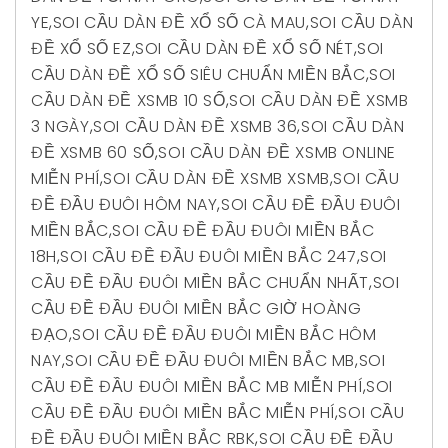
YE
,
SOI CẦU DÀN ĐỀ XỔ SỐ CÀ MAU
,
SOI CẦU DÀN
ĐỀ XỔ SỐ EZ
,
SOI CẦU DÀN ĐỀ XỔ SỐ NÉT
,
SOI
CẦU DÀN ĐỀ XỔ SỐ SIÊU CHUẨN MIỀN BẮC
,
SOI
CẦU DÀN ĐỀ XSMB 10 SỐ
,
SOI CẦU DÀN ĐỀ XSMB
3 NGÀY
,
SOI CẦU DÀN ĐỀ XSMB 36
,
SOI CẦU DÀN
ĐỀ XSMB 60 SỐ
,
SOI CẦU DÀN ĐỀ XSMB ONLINE
MIỄN PHÍ
,
SOI CẦU DÀN ĐỀ XSMB XSMB
,
SOI CẦU
ĐỀ ĐẦU ĐUÔI HÔM NAY
,
SOI CẦU ĐỀ ĐẦU ĐUÔI
MIỀN BẮC
,
SOI CẦU ĐỀ ĐẦU ĐUÔI MIỀN BẮC
18H
,
SOI CẦU ĐỀ ĐẦU ĐUÔI MIỀN BẮC 247
,
SOI
CẦU ĐỀ ĐẦU ĐUÔI MIỀN BẮC CHUẨN NHẤT
,
SOI
CẦU ĐỀ ĐẦU ĐUÔI MIỀN BẮC GIỜ HOÀNG
ĐẠO
,
SOI CẦU ĐỀ ĐẦU ĐUÔI MIỀN BẮC HÔM
NAY
,
SOI CẦU ĐỀ ĐẦU ĐUÔI MIỀN BẮC MB
,
SOI
CẦU ĐỀ ĐẦU ĐUÔI MIỀN BẮC MB MIỄN PHÍ
,
SOI
CẦU ĐỀ ĐẦU ĐUÔI MIỀN BẮC MIỄN PHÍ
,
SOI CẦU
ĐỀ ĐẦU ĐUÔI MIỀN BẮC RBK
,
SOI CẦU ĐỀ ĐẦU