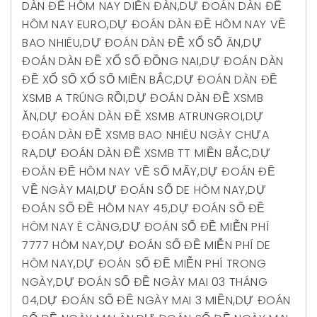
DÀN ĐỀ HÔM NAY DIỄN ĐÀN
,
DỰ ĐOÁN DÀN ĐỀ
HÔM NAY EURO
,
DỰ ĐOÁN DÀN ĐỀ HÔM NAY VỀ
BAO NHIÊU
,
DỰ ĐOÁN DÀN ĐỀ XỔ SỐ ĂN
,
DỰ
ĐOÁN DÀN ĐỀ XỔ SỐ ĐỒNG NAI
,
DỰ ĐOÁN DÀN
ĐỀ XỔ SỐ XỔ SỐ MIỀN BẮC
,
DỰ ĐOÁN DÀN ĐỀ
XSMB A TRÚNG RỒI
,
DỰ ĐOÁN DÀN ĐỀ XSMB
ĂN
,
DỰ ĐOÁN DÀN ĐỀ XSMB ATRUNGROI
,
DỰ
ĐOÁN DÀN ĐỀ XSMB BAO NHIÊU NGÀY CHƯA
RA
,
DỰ ĐOÁN DÀN ĐỀ XSMB TT MIỀN BẮC
,
DỰ
ĐOÁN ĐỀ HÔM NAY VỀ SỐ MẤY
,
DỰ ĐOÁN ĐỀ
VỀ NGÀY MAI
,
DỰ ĐOÁN SỐ DE HÔM NAY
,
DỰ
ĐOÁN SỐ ĐỀ HÔM NAY 45
,
DỰ ĐOÁN SỐ ĐỀ
HÔM NAY Ê CÀNG
,
DỰ ĐOÁN SỐ ĐỀ MIỄN PHÍ
7777 HÔM NAY
,
DỰ ĐOÁN SỐ ĐỀ MIỄN PHÍ DE
HÔM NAY
,
DỰ ĐOÁN SỐ ĐỀ MIỄN PHÍ TRONG
NGÀY
,
DỰ ĐOÁN SỐ ĐỀ NGÀY MAI 03 THÁNG
04
,
DỰ ĐOÁN SỐ ĐỀ NGÀY MAI 3 MIỀN
,
DỰ ĐOÁN