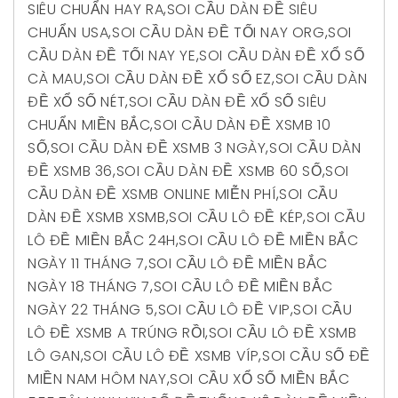
SIÊU CHUẨN HAY RA
,
SOI CẦU DÀN ĐỀ SIÊU
CHUẨN USA
,
SOI CẦU DÀN ĐỀ TỐI NAY ORG
,
SOI
CẦU DÀN ĐỀ TỐI NAY YE
,
SOI CẦU DÀN ĐỀ XỔ SỐ
CÀ MAU
,
SOI CẦU DÀN ĐỀ XỔ SỐ EZ
,
SOI CẦU DÀN
ĐỀ XỔ SỐ NÉT
,
SOI CẦU DÀN ĐỀ XỔ SỐ SIÊU
CHUẨN MIỀN BẮC
,
SOI CẦU DÀN ĐỀ XSMB 10
SỐ
,
SOI CẦU DÀN ĐỀ XSMB 3 NGÀY
,
SOI CẦU DÀN
ĐỀ XSMB 36
,
SOI CẦU DÀN ĐỀ XSMB 60 SỐ
,
SOI
CẦU DÀN ĐỀ XSMB ONLINE MIỄN PHÍ
,
SOI CẦU
DÀN ĐỀ XSMB XSMB
,
SOI CẦU LÔ ĐỀ KÉP
,
SOI CẦU
LÔ ĐỀ MIỀN BẮC 24H
,
SOI CẦU LÔ ĐỀ MIỀN BẮC
NGÀY 11 THÁNG 7
,
SOI CẦU LÔ ĐỀ MIỀN BẮC
NGÀY 18 THÁNG 7
,
SOI CẦU LÔ ĐỀ MIỀN BẮC
NGÀY 22 THÁNG 5
,
SOI CẦU LÔ ĐỀ VIP
,
SOI CẦU
LÔ ĐỀ XSMB A TRÚNG RỒI
,
SOI CẦU LÔ ĐỀ XSMB
LÔ GAN
,
SOI CẦU LÔ ĐỀ XSMB VÍP
,
SOI CẦU SỐ ĐỀ
MIỀN NAM HÔM NAY
,
SOI CẦU XỔ SỐ MIỀN BẮC