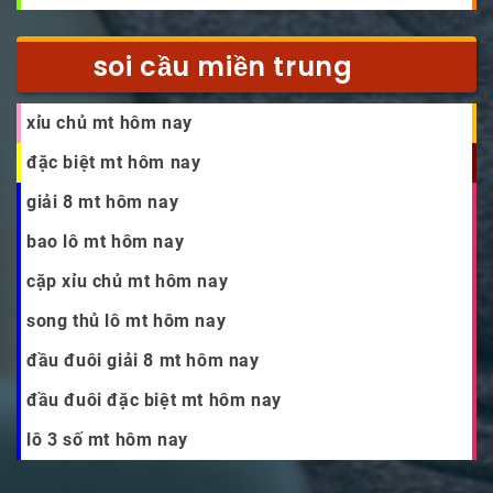
soi cầu miền trung
xỉu chủ mt hôm nay
đặc biệt mt hôm nay
giải 8 mt hôm nay
bao lô mt hôm nay
cặp xỉu chủ mt hôm nay
song thủ lô mt hôm nay
đầu đuôi giải 8 mt hôm nay
đầu đuôi đặc biệt mt hôm nay
lô 3 số mt hôm nay