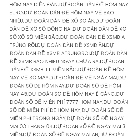
HÔM NAY DIỄN ĐÀN
,
DỰ ĐOÁN DÀN ĐỀ HÔM NAY
EURO
,
DỰ ĐOÁN DÀN ĐỀ HÔM NAY VỀ BAO
NHIÊU
,
DỰ ĐOÁN DÀN ĐỀ XỔ SỐ ĂN
,
DỰ ĐOÁN
DÀN ĐỀ XỔ SỐ ĐỒNG NAI
,
DỰ ĐOÁN DÀN ĐỀ XỔ
SỐ XỔ SỐ MIỀN BẮC
,
DỰ ĐOÁN DÀN ĐỀ XSMB A
TRÚNG RỒI
,
DỰ ĐOÁN DÀN ĐỀ XSMB ĂN
,
DỰ
ĐOÁN DÀN ĐỀ XSMB ATRUNGROI
,
DỰ ĐOÁN DÀN
ĐỀ XSMB BAO NHIÊU NGÀY CHƯA RA
,
DỰ ĐOÁN
DÀN ĐỀ XSMB TT MIỀN BẮC
,
DỰ ĐOÁN ĐỀ HÔM
NAY VỀ SỐ MẤY
,
DỰ ĐOÁN ĐỀ VỀ NGÀY MAI
,
DỰ
ĐOÁN SỐ DE HÔM NAY
,
DỰ ĐOÁN SỐ ĐỀ HÔM
NAY 45
,
DỰ ĐOÁN SỐ ĐỀ HÔM NAY Ê CÀNG
,
DỰ
ĐOÁN SỐ ĐỀ MIỄN PHÍ 7777 HÔM NAY
,
DỰ ĐOÁN
SỐ ĐỀ MIỄN PHÍ DE HÔM NAY
,
DỰ ĐOÁN SỐ ĐỀ
MIỄN PHÍ TRONG NGÀY
,
DỰ ĐOÁN SỐ ĐỀ NGÀY
MAI 03 THÁNG 04
,
DỰ ĐOÁN SỐ ĐỀ NGÀY MAI 3
MIỀN
,
DỰ ĐOÁN SỐ ĐỀ NGÀY MAI ÂN
,
DỰ ĐOÁN