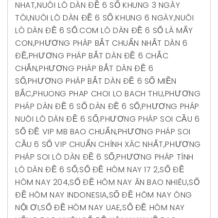
NHAT
,
NUÔI LÔ DÀN ĐỀ 6 SỐ KHUNG 3 NGÀY
TÔI
,
NUÔI LÔ DÀN ĐỀ 6 SỐ KHUNG 6 NGÀY
,
NUÔI
LÔ DÀN ĐỀ 6 SỐ.COM LÔ DÀN ĐỀ 6 SỐ LÀ MẤY
CON
,
PHƯƠNG PHÁP BẮT CHUẨN NHẤT DÀN 6
ĐỀ
,
PHƯƠNG PHÁP BẮT DÀN ĐỀ 6 CHẮC
CHẮN
,
PHƯƠNG PHÁP BẮT DÀN ĐỀ 6
SỐ
,
PHƯƠNG PHÁP BẮT DÀN ĐỀ 6 SỐ MIỀN
BẮC
,
PHUONG PHAP CHOI LO BACH THU
,
PHƯƠNG
PHÁP DÀN ĐỀ 6 SỐ DÀN ĐỀ 6 SỐ
,
PHƯƠNG PHÁP
NUÔI LÔ DÀN ĐỀ 6 SỐ
,
PHƯƠNG PHÁP SOI CẦU 6
SỐ ĐỀ VIP MB BAO CHUẨN
,
PHƯƠNG PHÁP SOI
CẦU 6 SỐ VIP CHUẨN CHÍNH XÁC NHẤT
,
PHƯƠNG
PHÁP SOI LÔ DÀN ĐỀ 6 SỐ
,
PHƯƠNG PHÁP TÍNH
LÔ DÀN ĐỀ 6 SỐ
,
SỐ ĐỀ HÔM NAY 17 2
,
SỐ ĐỀ
HÔM NAY 204
,
SỐ ĐỀ HÔM NAY ĂN BAO NHIÊU
,
SỐ
ĐỀ HÔM NAY INDONESIA
,
SỐ ĐỀ HÔM NAY ÔNG
NỘI ƠI
,
SỐ ĐỀ HÔM NAY UAE
,
SỐ ĐỀ HÔM NAY