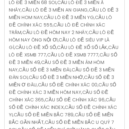
LÔ ĐỀ 3 MIỀN 68 SOI
,
CẦU LÔ ĐỀ 3 MIỀN Â
NHÁY
,
CẦU LÔ ĐỀ 3 MIỀN AN GIANG
,
CẦU LÔ ĐỀ 3
MIỀN HOM NAY
,
CẦU LÔ ĐỀ 3 MIỀN YG
,
CẦU LÔ
ĐỀ CHÍNH XÁC 555
,
CẦU LÔ ĐỀ CHÍNH XÁC
TRĂM
,
CẦU LÔ ĐỀ HÔM NAY 2 NHÁY
,
CẦU LÔ ĐỀ
HÔM NAY ÔNG NỘI ƠI
,
CẦU LÔ ĐỀ SIÊU VIP LÀ
GÌ
,
CẦU LÔ ĐỀ XỔ SỐ
,
CẦU LÔ ĐỀ XỔ SỐ LẮK
,
CẦU
LÔ ĐỀ XSMB 777
,
CẦU LÔ ĐỀ XSMB 7777
,
CẦU SỐ
ĐỀ 3 MIỀN 49
,
CẦU SỐ ĐỀ 3 MIỀN ÂM HÔM
NAY
,
CẦU SỐ ĐỀ 3 MIỀN ĐÀI
,
CẦU SỐ ĐỀ 3 MIỀN
ĐÀN SOI
,
CẦU SỐ ĐỀ 3 MIỀN NHỚ
,
CẦU SỐ ĐỀ 3
MIỀN Ơ ĐÂU
,
CẦU SỐ ĐỀ CHÍNH XÁC 00
,
CẦU SỐ
ĐỀ CHÍNH XÁC 3 MIỀN HÔM NAY
,
CẦU SỐ ĐỀ
CHÍNH XÁC 365
,
CẦU SỐ ĐỀ CHÍNH XÁC 96
,
CẦU
SỐ ĐỀ CHÍNH XÁC INDEX
,
CẦU SỐ ĐỀ CHÍNH XÁC
YI
,
CẦU SỐ ĐỀ MIỀN BẮC 789
,
CẦU SỐ ĐỀ MIỀN
BẮC GẦN NHẤT
,
CẦU SỐ ĐỀ MIỀN BẮC U QUÝ 7