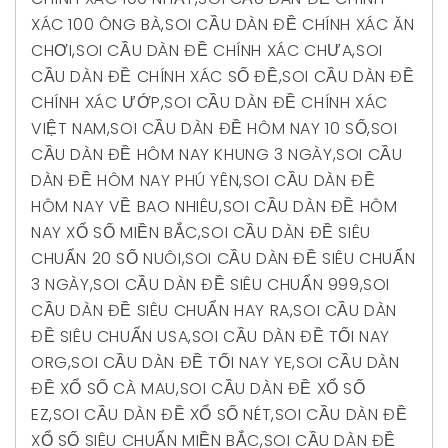
XÁC 100 ÔNG BÀ
,
SOI CẦU DÀN ĐỀ CHÍNH XÁC ĂN
CHƠI
,
SOI CẦU DÀN ĐỀ CHÍNH XÁC CHƯA
,
SOI
CẦU DÀN ĐỀ CHÍNH XÁC SỐ ĐỀ
,
SOI CẦU DÀN ĐỀ
CHÍNH XÁC ƯỚP
,
SOI CẦU DÀN ĐỀ CHÍNH XÁC
VIỆT NAM
,
SOI CẦU DÀN ĐỀ HÔM NAY 10 SỐ
,
SOI
CẦU DÀN ĐỀ HÔM NAY KHUNG 3 NGÀY
,
SOI CẦU
DÀN ĐỀ HÔM NAY PHÚ YÊN
,
SOI CẦU DÀN ĐỀ
HÔM NAY VỀ BAO NHIÊU
,
SOI CẦU DÀN ĐỀ HÔM
NAY XỔ SỐ MIỀN BẮC
,
SOI CẦU DÀN ĐỀ SIÊU
CHUẨN 20 SỐ NUÔI
,
SOI CẦU DÀN ĐỀ SIÊU CHUẨN
3 NGÀY
,
SOI CẦU DÀN ĐỀ SIÊU CHUẨN 999
,
SOI
CẦU DÀN ĐỀ SIÊU CHUẨN HAY RA
,
SOI CẦU DÀN
ĐỀ SIÊU CHUẨN USA
,
SOI CẦU DÀN ĐỀ TỐI NAY
ORG
,
SOI CẦU DÀN ĐỀ TỐI NAY YE
,
SOI CẦU DÀN
ĐỀ XỔ SỐ CÀ MAU
,
SOI CẦU DÀN ĐỀ XỔ SỐ
EZ
,
SOI CẦU DÀN ĐỀ XỔ SỐ NÉT
,
SOI CẦU DÀN ĐỀ
XỔ SỐ SIÊU CHUẨN MIỀN BẮC
,
SOI CẦU DÀN ĐỀ