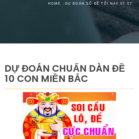
HOME
DỰ ĐOÁN SỐ ĐỀ TỐI NAY 01 07
DỰ ĐOÁN CHUẨN DÀN ĐỀ
10 CON MIỀN BẮC