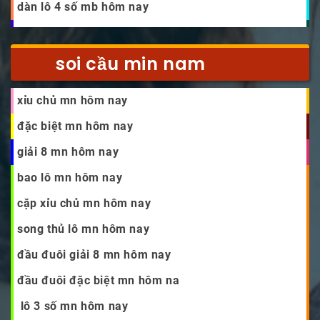
dàn lô 4 số mb hôm nay
soi cầu min nam
xỉu chủ mn hôm nay
đặc biệt mn hôm nay
giải 8 mn hôm nay
bao lô mn hôm nay
cặp xỉu chủ mn hôm nay
song thủ lô mn hôm nay
đầu đuôi giải 8 mn hôm nay
đầu đuôi đặc biệt mn hôm na
lô 3 số mn hôm nay