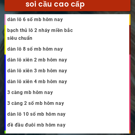
soi cầu cao cấp
dàn lô 6 số mb hôm nay
bạch thủ lô 2 nháy miền bắc
siêu chuẩn
dàn lô 8 số mb hôm nay
dàn lô xiên 2 mb hôm nay
dàn lô xiên 3 mb hôm nay
dàn lô xiên 4 mb hôm nay
3 càng mb hôm nay
3 càng 2 số mb hôm nay
dàn lô 10 số mb hôm nay
đề đầu đuôi mb hôm nay