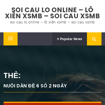
Skip
SOI CAU LO ONLINE – LÔ
to
XIÊN XSMB – SOI CAU XSMB
content
soi cau lo online – lô xiên xsmb – soi cau xsmb
Popular News
Primary
Menu
THẺ:
NUÔI DÀN ĐỀ 6 SỐ 2 NGÀY