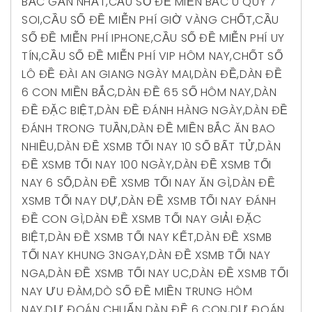
BẮC GẦN NHẤT
,
CẦU SỐ ĐỀ MIỀN BẮC U QUÝ 7
SOI
,
CẦU SỐ ĐỀ MIỄN PHÍ GIỜ VÀNG CHỐT
,
CẦU
SỐ ĐỀ MIỄN PHÍ IPHONE
,
CẦU SỐ ĐỀ MIỄN PHÍ UY
TÍN
,
CẦU SỐ ĐỀ MIỄN PHÍ VIP HÔM NAY
,
CHỐT SỐ
LÔ ĐỀ ĐÀI AN GIANG NGÀY MAI
,
DÀN ĐỀ
,
DÀN ĐỀ
6 CON MIỀN BẮC
,
DÀN ĐỀ 65 SỐ HÔM NAY
,
DÀN
ĐỀ ĐẶC BIỆT
,
DÀN ĐỀ ĐÁNH HÀNG NGÀY
,
DÀN ĐỀ
ĐÁNH TRONG TUẦN
,
DÀN ĐỀ MIỀN BẮC ĂN BAO
NHIỀU
,
DÀN ĐỀ XSMB TỐI NAY 10 SỐ BẤT TỬ
,
DÀN
ĐỀ XSMB TỐI NAY 100 NGÀY
,
DÀN ĐỀ XSMB TỐI
NAY 6 SỐ
,
DÀN ĐỀ XSMB TỐI NAY ĂN GÌ
,
DÀN ĐỀ
XSMB TỐI NAY DỰ
,
DÀN ĐỀ XSMB TỐI NAY ĐÁNH
ĐỀ CON GÌ
,
DÀN ĐỀ XSMB TỐI NAY GIẢI ĐẶC
BIỆT
,
DÀN ĐỀ XSMB TỐI NAY KẾT
,
DÀN ĐỀ XSMB
TỐI NAY KHUNG 3NGAY
,
DÀN ĐỀ XSMB TỐI NAY
NGA
,
DÀN ĐỀ XSMB TỐI NAY UC
,
DÀN ĐỀ XSMB TỐI
NAY ƯU ĐÀM
,
DÒ SỐ ĐỀ MIỀN TRUNG HÔM
NAY
,
DỰ ĐOÁN CHUẨN DÀN ĐỀ 6 CON
,
DỰ ĐOÁN