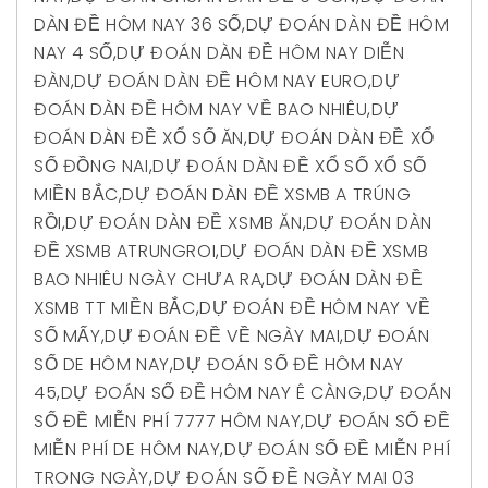
DÀN ĐỀ HÔM NAY 36 SỐ
,
DỰ ĐOÁN DÀN ĐỀ HÔM
NAY 4 SỐ
,
DỰ ĐOÁN DÀN ĐỀ HÔM NAY DIỄN
ĐÀN
,
DỰ ĐOÁN DÀN ĐỀ HÔM NAY EURO
,
DỰ
ĐOÁN DÀN ĐỀ HÔM NAY VỀ BAO NHIÊU
,
DỰ
ĐOÁN DÀN ĐỀ XỔ SỐ ĂN
,
DỰ ĐOÁN DÀN ĐỀ XỔ
SỐ ĐỒNG NAI
,
DỰ ĐOÁN DÀN ĐỀ XỔ SỐ XỔ SỐ
MIỀN BẮC
,
DỰ ĐOÁN DÀN ĐỀ XSMB A TRÚNG
RỒI
,
DỰ ĐOÁN DÀN ĐỀ XSMB ĂN
,
DỰ ĐOÁN DÀN
ĐỀ XSMB ATRUNGROI
,
DỰ ĐOÁN DÀN ĐỀ XSMB
BAO NHIÊU NGÀY CHƯA RA
,
DỰ ĐOÁN DÀN ĐỀ
XSMB TT MIỀN BẮC
,
DỰ ĐOÁN ĐỀ HÔM NAY VỀ
SỐ MẤY
,
DỰ ĐOÁN ĐỀ VỀ NGÀY MAI
,
DỰ ĐOÁN
SỐ DE HÔM NAY
,
DỰ ĐOÁN SỐ ĐỀ HÔM NAY
45
,
DỰ ĐOÁN SỐ ĐỀ HÔM NAY Ê CÀNG
,
DỰ ĐOÁN
SỐ ĐỀ MIỄN PHÍ 7777 HÔM NAY
,
DỰ ĐOÁN SỐ ĐỀ
MIỄN PHÍ DE HÔM NAY
,
DỰ ĐOÁN SỐ ĐỀ MIỄN PHÍ
TRONG NGÀY
,
DỰ ĐOÁN SỐ ĐỀ NGÀY MAI 03