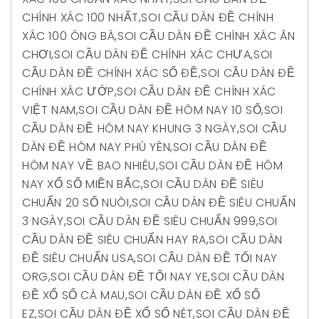
CHÍNH XÁC 100 NHẤT
,
SOI CẦU DÀN ĐỀ CHÍNH
XÁC 100 ÔNG BÀ
,
SOI CẦU DÀN ĐỀ CHÍNH XÁC ĂN
CHƠI
,
SOI CẦU DÀN ĐỀ CHÍNH XÁC CHƯA
,
SOI
CẦU DÀN ĐỀ CHÍNH XÁC SỐ ĐỀ
,
SOI CẦU DÀN ĐỀ
CHÍNH XÁC ƯỚP
,
SOI CẦU DÀN ĐỀ CHÍNH XÁC
VIỆT NAM
,
SOI CẦU DÀN ĐỀ HÔM NAY 10 SỐ
,
SOI
CẦU DÀN ĐỀ HÔM NAY KHUNG 3 NGÀY
,
SOI CẦU
DÀN ĐỀ HÔM NAY PHÚ YÊN
,
SOI CẦU DÀN ĐỀ
HÔM NAY VỀ BAO NHIÊU
,
SOI CẦU DÀN ĐỀ HÔM
NAY XỔ SỐ MIỀN BẮC
,
SOI CẦU DÀN ĐỀ SIÊU
CHUẨN 20 SỐ NUÔI
,
SOI CẦU DÀN ĐỀ SIÊU CHUẨN
3 NGÀY
,
SOI CẦU DÀN ĐỀ SIÊU CHUẨN 999
,
SOI
CẦU DÀN ĐỀ SIÊU CHUẨN HAY RA
,
SOI CẦU DÀN
ĐỀ SIÊU CHUẨN USA
,
SOI CẦU DÀN ĐỀ TỐI NAY
ORG
,
SOI CẦU DÀN ĐỀ TỐI NAY YE
,
SOI CẦU DÀN
ĐỀ XỔ SỐ CÀ MAU
,
SOI CẦU DÀN ĐỀ XỔ SỐ
EZ
,
SOI CẦU DÀN ĐỀ XỔ SỐ NÉT
,
SOI CẦU DÀN ĐỀ