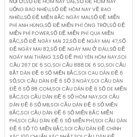
NỘI ƠI
,
SỐ ĐỀ HÔM NAY UAE
,
SỐ ĐỀ HÔM NAY
UỐNG BAO NHIÊU
,
SỐ ĐỀ HÔM NAY VỀ BAO
NHIÊU
,
SỐ ĐỀ MIỀN BẮC NGÀY MAI
,
SỐ ĐỀ MIỄN
PHÍ ANH HÙNG
,
SỐ ĐỀ MIỄN PHÍ ÔNG TRỜI
,
SỐ ĐỀ
MIỄN PHÍ POWER
,
SỐ ĐỀ MIỄN PHÍ QUA MIỀN
BẮC
,
SỐ ĐỀ NGÀY MAI 22
,
SỐ ĐỀ NGÀY MAI 47
,
SỐ
ĐỀ NGÀY MAI 82
,
SỐ ĐỀ NGÀY MAI Ở ĐÂU
,
SỐ ĐỀ
NGÀY MAI THÁNG 3
,
SỐ ĐỀ PHÚ YÊN HÔM NAY
,
SOI
CẦU 267 DE 6 SO
,
SOI CẦU 888 DE 6 SO
,
SOI CẦU
BẮT DÀN ĐỀ 6 SỐ MIỀN BẮC
,
SOI CAU DÀN ĐỀ 6
SỐ
,
SOI CẦU DÀN ĐỀ 6 SỐ 3 NGÀY
,
SOI CẦU DÀN
ĐỀ 6 SỐ 88 COM
,
SOI CẦU DÀN ĐỀ 6 SỐ DE MIỀN
BẮC
,
SOI CẦU DÀN ĐỀ 6 SỐ HÔM NAY
,
SOI CẦU
DÀN ĐỀ 6 SỐ MB
,
SOI CẦU DÀN ĐỀ 6 SỐ MIỀN
BẮC
,
SOI CẦU DÀN ĐỀ 6 SỐ MIỀN BẮC MIỄN
PHÍ
,
SOI CẦU DÀN ĐỀ 6 SỐ MIỄN PHÍ
,
SOI CẦU DÀN
ĐỀ 6 SỐ TÔ MIỀN BẮC
,
SOI CẦU DÀN ĐỀ CHÍNH
XÁC 100 CHUẨN XÁC NHẤT
,
SOI CẦU DÀN ĐỀ