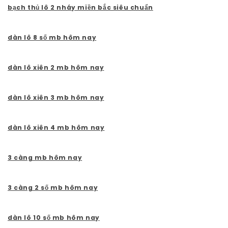
bạch thủ lô 2 nháy miền bắc siêu chuẩn
dàn lô 8 số mb hôm nay
dàn lô xiên 2 mb hôm nay
dàn lô xiên 3 mb hôm nay
dàn lô xiên 4 mb hôm nay
3 càng mb hôm nay
3 càng 2 số mb hôm nay
dàn lô 10 số mb hôm nay