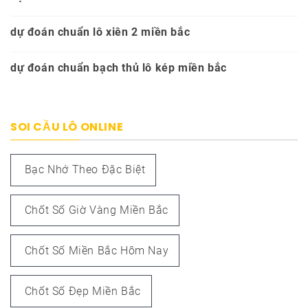
dự đoán chuẩn lô xiên 2 miền bắc
dự đoán chuẩn bạch thủ lô kép miền bắc
SOI CẦU LÔ ONLINE
Bạc Nhớ Theo Đặc Biệt
Chốt Số Giờ Vàng Miền Bắc
Chốt Số Miền Bắc Hôm Nay
Chốt Số Đẹp Miền Bắc