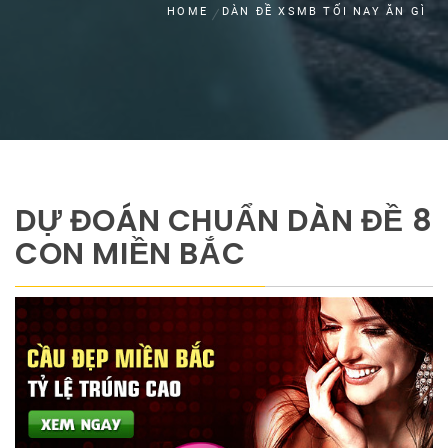
HOME
DÀN ĐỀ XSMB TỐI NAY ĂN GÌ
DỰ ĐOÁN CHUẨN DÀN ĐỀ 8
CON MIỀN BẮC