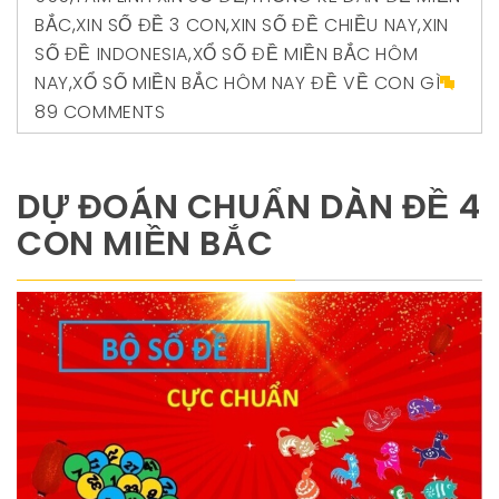
BẮC
,
XIN SỐ ĐỀ 3 CON
,
XIN SỐ ĐỀ CHIỀU NAY
,
XIN
SỐ ĐỀ INDONESIA
,
XỔ SỐ ĐỀ MIỀN BẮC HÔM
NAY
,
XỔ SỐ MIỀN BẮC HÔM NAY ĐỀ VỀ CON GÌ
89 COMMENTS
DỰ ĐOÁN CHUẨN DÀN ĐỀ 4
CON MIỀN BẮC