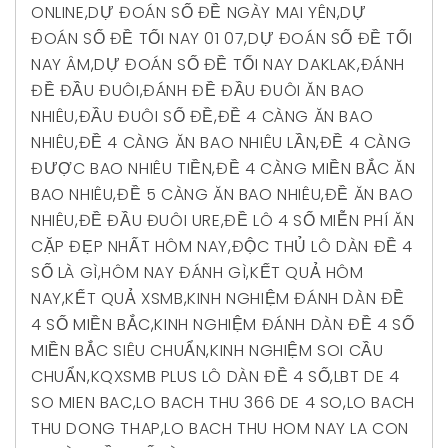
ONLINE
,
DỰ ĐOÁN SỐ ĐỀ NGÀY MAI YÊN
,
DỰ
ĐOÁN SỐ ĐỀ TỐI NAY 01 07
,
DỰ ĐOÁN SỐ ĐỀ TỐI
NAY ÂM
,
DỰ ĐOÁN SỐ ĐỀ TỐI NAY DAKLAK
,
ĐÁNH
ĐỀ ĐẦU ĐUÔI
,
ĐÁNH ĐỀ ĐẦU ĐUÔI ĂN BAO
NHIÊU
,
ĐẦU ĐUÔI SỐ ĐỀ
,
ĐỀ 4 CÀNG ĂN BAO
NHIÊU
,
ĐỀ 4 CÀNG ĂN BAO NHIÊU LẦN
,
ĐỀ 4 CÀNG
ĐƯỢC BAO NHIÊU TIỀN
,
ĐỀ 4 CÀNG MIỀN BẮC ĂN
BAO NHIÊU
,
ĐỀ 5 CÀNG ĂN BAO NHIÊU
,
ĐỀ ĂN BAO
NHIÊU
,
ĐỀ ĐẦU ĐUÔI URE
,
ĐỀ LÔ 4 SỐ MIỄN PHÍ ĂN
CẶP ĐẸP NHẤT HÔM NAY
,
ĐỘC THỦ LÔ DÀN ĐỀ 4
SỐ LÀ GÌ
,
HÔM NAY ĐÁNH GÌ
,
KẾT QUẢ HÔM
NAY
,
KẾT QUẢ XSMB
,
KINH NGHIỆM ĐÁNH DÀN ĐỀ
4 SỐ MIỀN BẮC
,
KINH NGHIỆM ĐÁNH DÀN ĐỀ 4 SỐ
MIỀN BẮC SIÊU CHUẨN
,
KINH NGHIỆM SOI CẦU
CHUẨN
,
KQXSMB PLUS LÔ DÀN ĐỀ 4 SỐ
,
LBT DE 4
SO MIEN BAC
,
LO BACH THU 366 DE 4 SO
,
LO BACH
THU DONG THAP
,
LO BACH THU HOM NAY LA CON