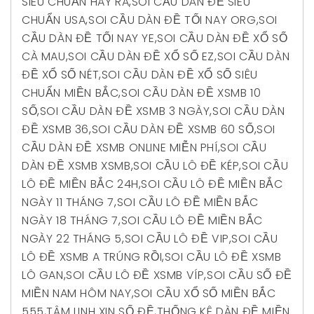
SIÊU CHUẨN HAY RA
,
SOI CẦU DÀN ĐỀ SIÊU
CHUẨN USA
,
SOI CẦU DÀN ĐỀ TỐI NAY ORG
,
SOI
CẦU DÀN ĐỀ TỐI NAY YE
,
SOI CẦU DÀN ĐỀ XỔ SỐ
CÀ MAU
,
SOI CẦU DÀN ĐỀ XỔ SỐ EZ
,
SOI CẦU DÀN
ĐỀ XỔ SỐ NÉT
,
SOI CẦU DÀN ĐỀ XỔ SỐ SIÊU
CHUẨN MIỀN BẮC
,
SOI CẦU DÀN ĐỀ XSMB 10
SỐ
,
SOI CẦU DÀN ĐỀ XSMB 3 NGÀY
,
SOI CẦU DÀN
ĐỀ XSMB 36
,
SOI CẦU DÀN ĐỀ XSMB 60 SỐ
,
SOI
CẦU DÀN ĐỀ XSMB ONLINE MIỄN PHÍ
,
SOI CẦU
DÀN ĐỀ XSMB XSMB
,
SOI CẦU LÔ ĐỀ KÉP
,
SOI CẦU
LÔ ĐỀ MIỀN BẮC 24H
,
SOI CẦU LÔ ĐỀ MIỀN BẮC
NGÀY 11 THÁNG 7
,
SOI CẦU LÔ ĐỀ MIỀN BẮC
NGÀY 18 THÁNG 7
,
SOI CẦU LÔ ĐỀ MIỀN BẮC
NGÀY 22 THÁNG 5
,
SOI CẦU LÔ ĐỀ VIP
,
SOI CẦU
LÔ ĐỀ XSMB A TRÚNG RỒI
,
SOI CẦU LÔ ĐỀ XSMB
LÔ GAN
,
SOI CẦU LÔ ĐỀ XSMB VÍP
,
SOI CẦU SỐ ĐỀ
MIỀN NAM HÔM NAY
,
SOI CẦU XỔ SỐ MIỀN BẮC
555
,
TÂM LINH XIN SỐ ĐỀ
,
THỐNG KÊ DÀN ĐỀ MIỀN