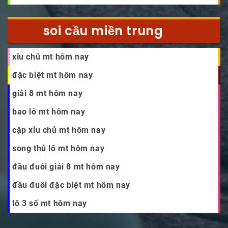
soi cầu miền trung
xỉu chủ mt hôm nay
đặc biệt mt hôm nay
giải 8 mt hôm nay
bao lô mt hôm nay
cặp xỉu chủ mt hôm nay
song thủ lô mt hôm nay
đầu đuôi giải 8 mt hôm nay
đầu đuôi đặc biệt mt hôm nay
lô 3 số mt hôm nay