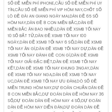
SỐ ĐỀ MIỄN PHÍ IPHONE
,
CẦU SỐ ĐỀ MIỄN PHÍ UY
TÍN
,
CẦU SỐ ĐỀ MIỄN PHÍ VIP HÔM NAY
,
CHỐT SỐ
LÔ ĐỀ ĐÀI AN GIANG NGÀY MAI
,
DÀN ĐỀ 65 SỐ
HÔM NAY
,
DÀN ĐỀ 8 CON MIỀN BẮC
,
DÀN ĐỀ
MIỀN BẮC ĂN BAO NHIỀU
,
DÀN ĐỀ XSMB TỐI NAY
10 SỐ BẤT TỬ
,
DÀN ĐỀ XSMB TỐI NAY 100
NGÀY
,
DÀN ĐỀ XSMB TỐI NAY 6 SỐ
,
DÀN ĐỀ XSMB
TỐI NAY ĂN GÌ
,
DÀN ĐỀ XSMB TỐI NAY DỰ
,
DÀN ĐỀ
XSMB TỐI NAY ĐÁNH ĐỀ CON GÌ
,
DÀN ĐỀ XSMB
TỐI NAY GIẢI ĐẶC BIỆT
,
DÀN ĐỀ XSMB TỐI NAY
KẾT
,
DÀN ĐỀ XSMB TỐI NAY KHUNG 3NGAY
,
DÀN
ĐỀ XSMB TỐI NAY NGA
,
DÀN ĐỀ XSMB TỐI NAY
UC
,
DÀN ĐỀ XSMB TỐI NAY ƯU ĐÀM
,
DÒ SỐ ĐỀ
MIỀN TRUNG HÔM NAY
,
DỰ ĐOÁN CHUẨN DÀN ĐỀ
8 CON MIỀN BẮC
,
DỰ ĐOÁN DÀN ĐỀ HÔM NAY 36
SỐ
,
DỰ ĐOÁN DÀN ĐỀ HÔM NAY 4 SỐ
,
DỰ ĐOÁN
DÀN ĐỀ HÔM NAY DIỄN ĐÀN
,
DỰ ĐOÁN DÀN ĐỀ