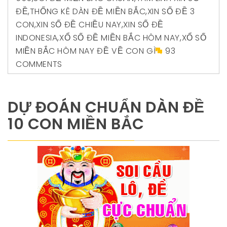
ĐỀ
,
THỐNG KÊ DÀN ĐỀ MIỀN BẮC
,
XIN SỐ ĐỀ 3
CON
,
XIN SỐ ĐỀ CHIỀU NAY
,
XIN SỐ ĐỀ
INDONESIA
,
XỔ SỐ ĐỀ MIỀN BẮC HÔM NAY
,
XỔ SỐ
MIỀN BẮC HÔM NAY ĐỀ VỀ CON GÌ
93
COMMENTS
DỰ ĐOÁN CHUẨN DÀN ĐỀ
10 CON MIỀN BẮC