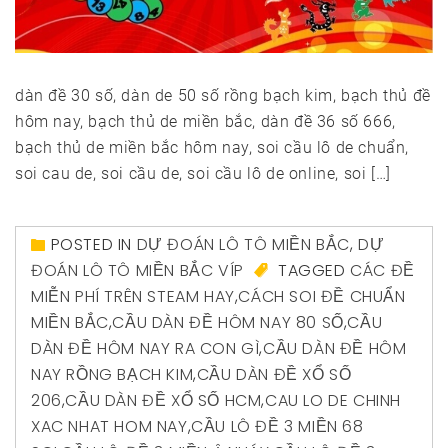
dàn đề 30 số, dàn de 50 số rồng bạch kim, bạch thủ đề
hôm nay, bạch thủ de miền bắc, dàn đề 36 số 666,
bạch thủ de miền bắc hôm nay, soi cầu lô de chuẩn,
soi cau de, soi cầu de, soi cầu lô de online, soi […]
POSTED IN
DỰ ĐOÁN LÔ TÔ MIỀN BẮC
,
DỰ
ĐOÁN LÔ TÔ MIỀN BẮC VÍP
TAGGED
CÁC ĐỀ
MIỄN PHÍ TRÊN STEAM HAY
,
CÁCH SOI ĐỀ CHUẨN
MIỀN BẮC
,
CẦU DÀN ĐỀ HÔM NAY 80 SỐ
,
CẦU
DÀN ĐỀ HÔM NAY RA CON GÌ
,
CẦU DÀN ĐỀ HÔM
NAY RỒNG BẠCH KIM
,
CẦU DÀN ĐỀ XỔ SỐ
206
,
CẦU DÀN ĐỀ XỔ SỐ HCM
,
CAU LO DE CHINH
XAC NHAT HOM NAY
,
CẦU LÔ ĐỀ 3 MIỀN 68