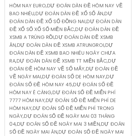
HÔM NAY EURO
,
DỰ ĐOÁN DÀN ĐỀ HÔM NAY VỀ
BAO NHIÊU
,
DỰ ĐOÁN DÀN ĐỀ XỔ SỐ ĂN
,
DỰ
ĐOÁN DÀN ĐỀ XỔ SỐ ĐỒNG NAI
,
DỰ ĐOÁN DÀN
ĐỀ XỔ SỐ XỔ SỐ MIỀN BẮC
,
DỰ ĐOÁN DÀN ĐỀ
XSMB A TRÚNG RỒI
,
DỰ ĐOÁN DÀN ĐỀ XSMB
ĂN
,
DỰ ĐOÁN DÀN ĐỀ XSMB ATRUNGROI
,
DỰ
ĐOÁN DÀN ĐỀ XSMB BAO NHIÊU NGÀY CHƯA
RA
,
DỰ ĐOÁN DÀN ĐỀ XSMB TT MIỀN BẮC
,
DỰ
ĐOÁN ĐỀ HÔM NAY VỀ SỐ MẤY
,
DỰ ĐOÁN ĐỀ
VỀ NGÀY MAI
,
DỰ ĐOÁN SỐ DE HÔM NAY
,
DỰ
ĐOÁN SỐ ĐỀ HÔM NAY 45
,
DỰ ĐOÁN SỐ ĐỀ
HÔM NAY Ê CÀNG
,
DỰ ĐOÁN SỐ ĐỀ MIỄN PHÍ
7777 HÔM NAY
,
DỰ ĐOÁN SỐ ĐỀ MIỄN PHÍ DE
HÔM NAY
,
DỰ ĐOÁN SỐ ĐỀ MIỄN PHÍ TRONG
NGÀY
,
DỰ ĐOÁN SỐ ĐỀ NGÀY MAI 03 THÁNG
04
,
DỰ ĐOÁN SỐ ĐỀ NGÀY MAI 3 MIỀN
,
DỰ ĐOÁN
SỐ ĐỀ NGÀY MAI ÂN
,
DỰ ĐOÁN SỐ ĐỀ NGÀY MAI