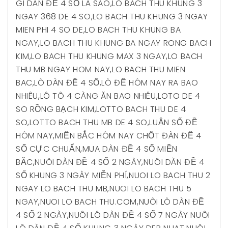
GI DÀN ĐỀ 4 SỐ LÀ SAO
,
LO BACH THU KHUNG 3
NGAY 368 DE 4 SO
,
LO BACH THU KHUNG 3 NGAY
MIEN PHI 4 SO DE
,
LO BACH THU KHUNG BA
NGAY
,
LO BACH THU KHUNG BA NGAY RONG BACH
KIM
,
LO BACH THU KHUNG MAX 3 NGAY
,
LO BACH
THU MB NGAY HOM NAY
,
LO BACH THU MIEN
BAC
,
LÔ DÀN ĐỀ 4 SỐ
,
LÔ ĐỀ HÔM NAY RA BAO
NHIÊU
,
LÔ TÔ 4 CÀNG ĂN BAO NHIÊU
,
LOTO DE 4
SO RỒNG BẠCH KIM
,
LOTTO BACH THU DE 4
SO
,
LOTTO BACH THU MB DE 4 SO
,
LUẬN SỐ ĐỀ
HÔM NAY
,
MIỀN BẮC HÔM NAY CHỐT ĐÀN ĐỀ 4
SỐ CỰC CHUẨN
,
MUA DÀN ĐỀ 4 SỐ MIỀN
BẮC
,
NUÔI DÀN ĐỀ 4 SỐ 2 NGÀY
,
NUÔI DÀN ĐỀ 4
SỐ KHUNG 3 NGÀY MIỄN PHÍ
,
NUOI LO BACH THU 2
NGAY LO BACH THU MB
,
NUOI LO BACH THU 5
NGAY
,
NUOI LO BACH THU.COM
,
NUÔI LÔ DÀN ĐỀ
4 SỐ 2 NGÀY
,
NUÔI LÔ DÀN ĐỀ 4 SỐ 7 NGÀY NUÔI