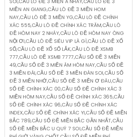
SOI
,
CẦU LÔ ĐỀ 3 MIỀN Â NHÁY
,
CẦU LÔ ĐỀ 3
MIỀN AN GIANG
,
CẦU LÔ ĐỀ 3 MIỀN HOM
NAY
,
CẦU LÔ ĐỀ 3 MIỀN YG
,
CẦU LÔ ĐỀ CHÍNH
XÁC 555
,
CẦU LÔ ĐỀ CHÍNH XÁC TRĂM
,
CẦU LÔ
ĐỀ HÔM NAY 2 NHÁY
,
CẦU LÔ ĐỀ HÔM NAY ÔNG
NỘI ƠI
,
CẦU LÔ ĐỀ SIÊU VIP LÀ GÌ
,
CẦU LÔ ĐỀ XỔ
SỐ
,
CẦU LÔ ĐỀ XỔ SỐ LẮK
,
CẦU LÔ ĐỀ XSMB
777
,
CẦU LÔ ĐỀ XSMB 7777
,
CẦU SỐ ĐỀ 3 MIỀN
49
,
CẦU SỐ ĐỀ 3 MIỀN ÂM HÔM NAY
,
CẦU SỐ ĐỀ
3 MIỀN ĐÀI
,
CẦU SỐ ĐỀ 3 MIỀN ĐÀN SOI
,
CẦU SỐ
ĐỀ 3 MIỀN NHỚ
,
CẦU SỐ ĐỀ 3 MIỀN Ơ ĐÂU
,
CẦU
SỐ ĐỀ CHÍNH XÁC 00
,
CẦU SỐ ĐỀ CHÍNH XÁC 3
MIỀN HÔM NAY
,
CẦU SỐ ĐỀ CHÍNH XÁC 365
,
CẦU
SỐ ĐỀ CHÍNH XÁC 96
,
CẦU SỐ ĐỀ CHÍNH XÁC
INDEX
,
CẦU SỐ ĐỀ CHÍNH XÁC YI
,
CẦU SỐ ĐỀ MIỀN
BẮC 789
,
CẦU SỐ ĐỀ MIỀN BẮC GẦN NHẤT
,
CẦU
SỐ ĐỀ MIỀN BẮC U QUÝ 7 SOI
,
CẦU SỐ ĐỀ MIỄN
PHÍ GIỜ VÀNG CHỐT
,
CẦU SỐ ĐỀ MIỄN PHÍ