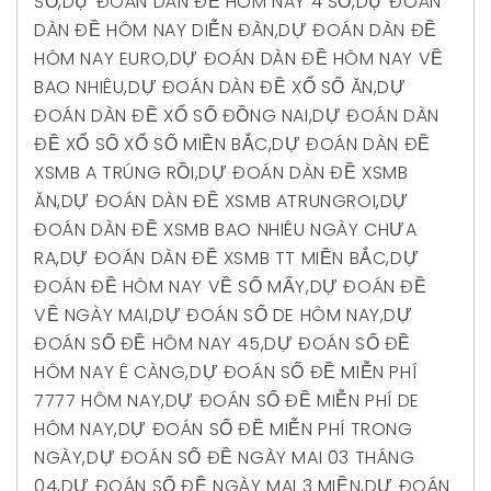
SỐ
,
DỰ ĐOÁN DÀN ĐỀ HÔM NAY 4 SỐ
,
DỰ ĐOÁN
DÀN ĐỀ HÔM NAY DIỄN ĐÀN
,
DỰ ĐOÁN DÀN ĐỀ
HÔM NAY EURO
,
DỰ ĐOÁN DÀN ĐỀ HÔM NAY VỀ
BAO NHIÊU
,
DỰ ĐOÁN DÀN ĐỀ XỔ SỐ ĂN
,
DỰ
ĐOÁN DÀN ĐỀ XỔ SỐ ĐỒNG NAI
,
DỰ ĐOÁN DÀN
ĐỀ XỔ SỐ XỔ SỐ MIỀN BẮC
,
DỰ ĐOÁN DÀN ĐỀ
XSMB A TRÚNG RỒI
,
DỰ ĐOÁN DÀN ĐỀ XSMB
ĂN
,
DỰ ĐOÁN DÀN ĐỀ XSMB ATRUNGROI
,
DỰ
ĐOÁN DÀN ĐỀ XSMB BAO NHIÊU NGÀY CHƯA
RA
,
DỰ ĐOÁN DÀN ĐỀ XSMB TT MIỀN BẮC
,
DỰ
ĐOÁN ĐỀ HÔM NAY VỀ SỐ MẤY
,
DỰ ĐOÁN ĐỀ
VỀ NGÀY MAI
,
DỰ ĐOÁN SỐ DE HÔM NAY
,
DỰ
ĐOÁN SỐ ĐỀ HÔM NAY 45
,
DỰ ĐOÁN SỐ ĐỀ
HÔM NAY Ê CÀNG
,
DỰ ĐOÁN SỐ ĐỀ MIỄN PHÍ
7777 HÔM NAY
,
DỰ ĐOÁN SỐ ĐỀ MIỄN PHÍ DE
HÔM NAY
,
DỰ ĐOÁN SỐ ĐỀ MIỄN PHÍ TRONG
NGÀY
,
DỰ ĐOÁN SỐ ĐỀ NGÀY MAI 03 THÁNG
04
,
DỰ ĐOÁN SỐ ĐỀ NGÀY MAI 3 MIỀN
,
DỰ ĐOÁN