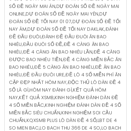
SỐ ĐỀ NGÀY MAI ÂN
,
DỰ ĐOÁN SỐ ĐỀ NGÀY MAI
ONLINE
,
DỰ ĐOÁN SỐ ĐỀ NGÀY MAI YÊN
,
DỰ
ĐOÁN SỐ ĐỀ TỐI NAY 01 07
,
DỰ ĐOÁN SỐ ĐỀ TỐI
NAY ÂM
,
DỰ ĐOÁN SỐ ĐỀ TỐI NAY DAKLAK
,
ĐÁNH
ĐỀ ĐẦU ĐUÔI
,
ĐÁNH ĐỀ ĐẦU ĐUÔI ĂN BAO
NHIÊU
,
ĐẦU ĐUÔI SỐ ĐỀ
,
ĐỀ 4 CÀNG ĂN BAO
NHIÊU
,
ĐỀ 4 CÀNG ĂN BAO NHIÊU LẦN
,
ĐỀ 4 CÀNG
ĐƯỢC BAO NHIÊU TIỀN
,
ĐỀ 4 CÀNG MIỀN BẮC ĂN
BAO NHIÊU
,
ĐỀ 5 CÀNG ĂN BAO NHIÊU
,
ĐỀ ĂN BAO
NHIÊU
,
ĐỀ ĐẦU ĐUÔI URE
,
ĐỀ LÔ 4 SỐ MIỄN PHÍ ĂN
CẶP ĐẸP NHẤT HÔM NAY
,
ĐỘC THỦ LÔ DÀN ĐỀ 4
SỐ LÀ GÌ
,
HÔM NAY ĐÁNH GÌ
,
KẾT QUẢ HÔM
NAY
,
KẾT QUẢ XSMB
,
KINH NGHIỆM ĐÁNH DÀN ĐỀ
4 SỐ MIỀN BẮC
,
KINH NGHIỆM ĐÁNH DÀN ĐỀ 4 SỐ
MIỀN BẮC SIÊU CHUẨN
,
KINH NGHIỆM SOI CẦU
CHUẨN
,
KQXSMB PLUS LÔ DÀN ĐỀ 4 SỐ
,
LBT DE 4
SO MIEN BAC
,
LO BACH THU 366 DE 4 SO
,
LO BACH