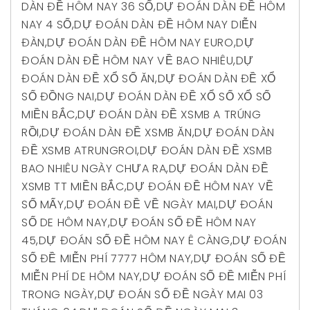
DÀN ĐỀ HÔM NAY 36 SỐ
,
DỰ ĐOÁN DÀN ĐỀ HÔM
NAY 4 SỐ
,
DỰ ĐOÁN DÀN ĐỀ HÔM NAY DIỄN
ĐÀN
,
DỰ ĐOÁN DÀN ĐỀ HÔM NAY EURO
,
DỰ
ĐOÁN DÀN ĐỀ HÔM NAY VỀ BAO NHIÊU
,
DỰ
ĐOÁN DÀN ĐỀ XỔ SỐ ĂN
,
DỰ ĐOÁN DÀN ĐỀ XỔ
SỐ ĐỒNG NAI
,
DỰ ĐOÁN DÀN ĐỀ XỔ SỐ XỔ SỐ
MIỀN BẮC
,
DỰ ĐOÁN DÀN ĐỀ XSMB A TRÚNG
RỒI
,
DỰ ĐOÁN DÀN ĐỀ XSMB ĂN
,
DỰ ĐOÁN DÀN
ĐỀ XSMB ATRUNGROI
,
DỰ ĐOÁN DÀN ĐỀ XSMB
BAO NHIÊU NGÀY CHƯA RA
,
DỰ ĐOÁN DÀN ĐỀ
XSMB TT MIỀN BẮC
,
DỰ ĐOÁN ĐỀ HÔM NAY VỀ
SỐ MẤY
,
DỰ ĐOÁN ĐỀ VỀ NGÀY MAI
,
DỰ ĐOÁN
SỐ DE HÔM NAY
,
DỰ ĐOÁN SỐ ĐỀ HÔM NAY
45
,
DỰ ĐOÁN SỐ ĐỀ HÔM NAY Ê CÀNG
,
DỰ ĐOÁN
SỐ ĐỀ MIỄN PHÍ 7777 HÔM NAY
,
DỰ ĐOÁN SỐ ĐỀ
MIỄN PHÍ DE HÔM NAY
,
DỰ ĐOÁN SỐ ĐỀ MIỄN PHÍ
TRONG NGÀY
,
DỰ ĐOÁN SỐ ĐỀ NGÀY MAI 03