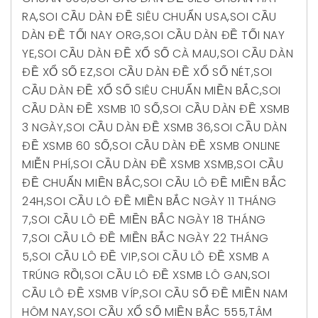
RA
,
SOI CẦU DÀN ĐỀ SIÊU CHUẨN USA
,
SOI CẦU
DÀN ĐỀ TỐI NAY ORG
,
SOI CẦU DÀN ĐỀ TỐI NAY
YE
,
SOI CẦU DÀN ĐỀ XỔ SỐ CÀ MAU
,
SOI CẦU DÀN
ĐỀ XỔ SỐ EZ
,
SOI CẦU DÀN ĐỀ XỔ SỐ NÉT
,
SOI
CẦU DÀN ĐỀ XỔ SỐ SIÊU CHUẨN MIỀN BẮC
,
SOI
CẦU DÀN ĐỀ XSMB 10 SỐ
,
SOI CẦU DÀN ĐỀ XSMB
3 NGÀY
,
SOI CẦU DÀN ĐỀ XSMB 36
,
SOI CẦU DÀN
ĐỀ XSMB 60 SỐ
,
SOI CẦU DÀN ĐỀ XSMB ONLINE
MIỄN PHÍ
,
SOI CẦU DÀN ĐỀ XSMB XSMB
,
SOI CẦU
ĐỀ CHUẨN MIỀN BẮC
,
SOI CẦU LÔ ĐỀ MIỀN BẮC
24H
,
SOI CẦU LÔ ĐỀ MIỀN BẮC NGÀY 11 THÁNG
7
,
SOI CẦU LÔ ĐỀ MIỀN BẮC NGÀY 18 THÁNG
7
,
SOI CẦU LÔ ĐỀ MIỀN BẮC NGÀY 22 THÁNG
5
,
SOI CẦU LÔ ĐỀ VIP
,
SOI CẦU LÔ ĐỀ XSMB A
TRÚNG RỒI
,
SOI CẦU LÔ ĐỀ XSMB LÔ GAN
,
SOI
CẦU LÔ ĐỀ XSMB VÍP
,
SOI CẦU SỐ ĐỀ MIỀN NAM
HÔM NAY
,
SOI CẦU XỔ SỐ MIỀN BẮC 555
,
TÂM