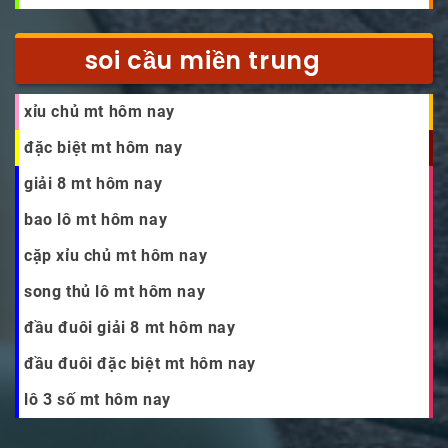
soi cầu miền trung
xỉu chủ mt hôm nay
đặc biệt mt hôm nay
giải 8 mt hôm nay
bao lô mt hôm nay
cặp xỉu chủ mt hôm nay
song thủ lô mt hôm nay
đầu đuôi giải 8 mt hôm nay
đầu đuôi đặc biệt mt hôm nay
lô 3 số mt hôm nay