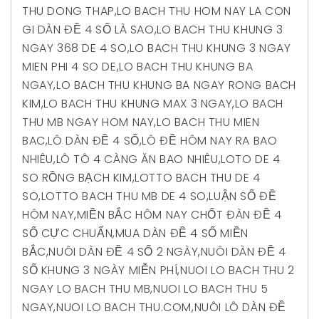
THU DONG THAP
,
LO BACH THU HOM NAY LA CON
GI DÀN ĐỀ 4 SỐ LÀ SAO
,
LO BACH THU KHUNG 3
NGAY 368 DE 4 SO
,
LO BACH THU KHUNG 3 NGAY
MIEN PHI 4 SO DE
,
LO BACH THU KHUNG BA
NGAY
,
LO BACH THU KHUNG BA NGAY RONG BACH
KIM
,
LO BACH THU KHUNG MAX 3 NGAY
,
LO BACH
THU MB NGAY HOM NAY
,
LO BACH THU MIEN
BAC
,
LÔ DÀN ĐỀ 4 SỐ
,
LÔ ĐỀ HÔM NAY RA BAO
NHIÊU
,
LÔ TÔ 4 CÀNG ĂN BAO NHIÊU
,
LOTO DE 4
SO RỒNG BẠCH KIM
,
LOTTO BACH THU DE 4
SO
,
LOTTO BACH THU MB DE 4 SO
,
LUẬN SỐ ĐỀ
HÔM NAY
,
MIỀN BẮC HÔM NAY CHỐT ĐÀN ĐỀ 4
SỐ CỰC CHUẨN
,
MUA DÀN ĐỀ 4 SỐ MIỀN
BẮC
,
NUÔI DÀN ĐỀ 4 SỐ 2 NGÀY
,
NUÔI DÀN ĐỀ 4
SỐ KHUNG 3 NGÀY MIỄN PHÍ
,
NUOI LO BACH THU 2
NGAY LO BACH THU MB
,
NUOI LO BACH THU 5
NGAY
,
NUOI LO BACH THU.COM
,
NUÔI LÔ DÀN ĐỀ