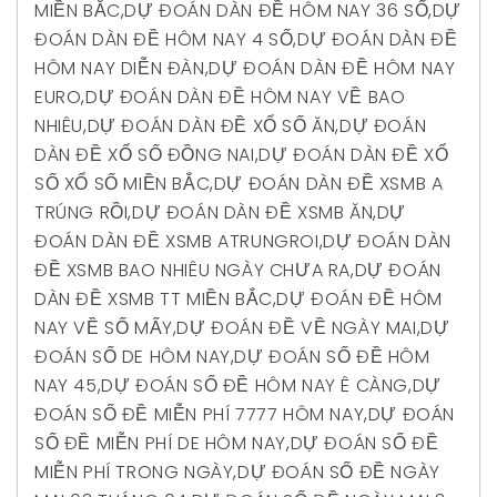
MIỀN BẮC
,
DỰ ĐOÁN DÀN ĐỀ HÔM NAY 36 SỐ
,
DỰ
ĐOÁN DÀN ĐỀ HÔM NAY 4 SỐ
,
DỰ ĐOÁN DÀN ĐỀ
HÔM NAY DIỄN ĐÀN
,
DỰ ĐOÁN DÀN ĐỀ HÔM NAY
EURO
,
DỰ ĐOÁN DÀN ĐỀ HÔM NAY VỀ BAO
NHIÊU
,
DỰ ĐOÁN DÀN ĐỀ XỔ SỐ ĂN
,
DỰ ĐOÁN
DÀN ĐỀ XỔ SỐ ĐỒNG NAI
,
DỰ ĐOÁN DÀN ĐỀ XỔ
SỐ XỔ SỐ MIỀN BẮC
,
DỰ ĐOÁN DÀN ĐỀ XSMB A
TRÚNG RỒI
,
DỰ ĐOÁN DÀN ĐỀ XSMB ĂN
,
DỰ
ĐOÁN DÀN ĐỀ XSMB ATRUNGROI
,
DỰ ĐOÁN DÀN
ĐỀ XSMB BAO NHIÊU NGÀY CHƯA RA
,
DỰ ĐOÁN
DÀN ĐỀ XSMB TT MIỀN BẮC
,
DỰ ĐOÁN ĐỀ HÔM
NAY VỀ SỐ MẤY
,
DỰ ĐOÁN ĐỀ VỀ NGÀY MAI
,
DỰ
ĐOÁN SỐ DE HÔM NAY
,
DỰ ĐOÁN SỐ ĐỀ HÔM
NAY 45
,
DỰ ĐOÁN SỐ ĐỀ HÔM NAY Ê CÀNG
,
DỰ
ĐOÁN SỐ ĐỀ MIỄN PHÍ 7777 HÔM NAY
,
DỰ ĐOÁN
SỐ ĐỀ MIỄN PHÍ DE HÔM NAY
,
DỰ ĐOÁN SỐ ĐỀ
MIỄN PHÍ TRONG NGÀY
,
DỰ ĐOÁN SỐ ĐỀ NGÀY