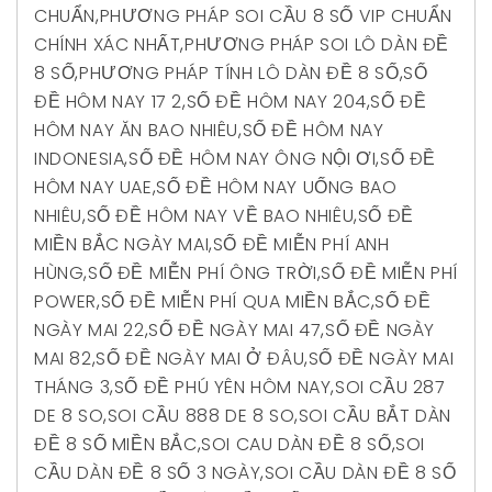
CHUẨN
,
PHƯƠNG PHÁP SOI CẦU 8 SỐ VIP CHUẨN
CHÍNH XÁC NHẤT
,
PHƯƠNG PHÁP SOI LÔ DÀN ĐỀ
8 SỐ
,
PHƯƠNG PHÁP TÍNH LÔ DÀN ĐỀ 8 SỐ
,
SỐ
ĐỀ HÔM NAY 17 2
,
SỐ ĐỀ HÔM NAY 204
,
SỐ ĐỀ
HÔM NAY ĂN BAO NHIÊU
,
SỐ ĐỀ HÔM NAY
INDONESIA
,
SỐ ĐỀ HÔM NAY ÔNG NỘI ƠI
,
SỐ ĐỀ
HÔM NAY UAE
,
SỐ ĐỀ HÔM NAY UỐNG BAO
NHIÊU
,
SỐ ĐỀ HÔM NAY VỀ BAO NHIÊU
,
SỐ ĐỀ
MIỀN BẮC NGÀY MAI
,
SỐ ĐỀ MIỄN PHÍ ANH
HÙNG
,
SỐ ĐỀ MIỄN PHÍ ÔNG TRỜI
,
SỐ ĐỀ MIỄN PHÍ
POWER
,
SỐ ĐỀ MIỄN PHÍ QUA MIỀN BẮC
,
SỐ ĐỀ
NGÀY MAI 22
,
SỐ ĐỀ NGÀY MAI 47
,
SỐ ĐỀ NGÀY
MAI 82
,
SỐ ĐỀ NGÀY MAI Ở ĐÂU
,
SỐ ĐỀ NGÀY MAI
THÁNG 3
,
SỐ ĐỀ PHÚ YÊN HÔM NAY
,
SOI CẦU 287
DE 8 SO
,
SOI CẦU 888 DE 8 SO
,
SOI CẦU BẮT DÀN
ĐỀ 8 SỐ MIỀN BẮC
,
SOI CAU DÀN ĐỀ 8 SỐ
,
SOI
CẦU DÀN ĐỀ 8 SỐ 3 NGÀY
,
SOI CẦU DÀN ĐỀ 8 SỐ