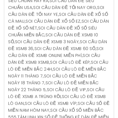
SIÊU CHUẨN HAY RA
,
SOI CẦU DÀN ĐỀ SIÊU
CHUẨN USA
,
SOI CẦU DÀN ĐỀ TỐI NAY ORG
,
SOI
CẦU DÀN ĐỀ TỐI NAY YE
,
SOI CẦU DÀN ĐỀ XỔ SỐ
CÀ MAU
,
SOI CẦU DÀN ĐỀ XỔ SỐ EZ
,
SOI CẦU DÀN
ĐỀ XỔ SỐ NÉT
,
SOI CẦU DÀN ĐỀ XỔ SỐ SIÊU
CHUẨN MIỀN BẮC
,
SOI CẦU DÀN ĐỀ XSMB 10
SỐ
,
SOI CẦU DÀN ĐỀ XSMB 3 NGÀY
,
SOI CẦU DÀN
ĐỀ XSMB 36
,
SOI CẦU DÀN ĐỀ XSMB 60 SỐ
,
SOI
CẦU DÀN ĐỀ XSMB ONLINE MIỄN PHÍ
,
SOI CẦU
DÀN ĐỀ XSMB XSMB
,
SOI CẦU LÔ ĐỀ KÉP
,
SOI CẦU
LÔ ĐỀ MIỀN BẮC 24H
,
SOI CẦU LÔ ĐỀ MIỀN BẮC
NGÀY 11 THÁNG 7
,
SOI CẦU LÔ ĐỀ MIỀN BẮC
NGÀY 18 THÁNG 7
,
SOI CẦU LÔ ĐỀ MIỀN BẮC
NGÀY 22 THÁNG 5
,
SOI CẦU LÔ ĐỀ VIP
,
SOI CẦU
LÔ ĐỀ XSMB A TRÚNG RỒI
,
SOI CẦU LÔ ĐỀ XSMB
LÔ GAN
,
SOI CẦU LÔ ĐỀ XSMB VÍP
,
SOI CẦU SỐ ĐỀ
MIỀN NAM HÔM NAY
,
SOI CẦU XỔ SỐ MIỀN BẮC
555
,
TÂM LINH XIN SỐ ĐỀ
,
THỐNG KÊ DÀN ĐỀ MIỀN