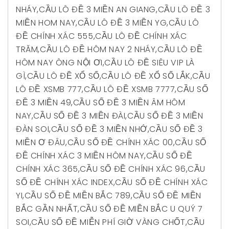
NHÁY
,
CẦU LÔ ĐỀ 3 MIỀN AN GIANG
,
CẦU LÔ ĐỀ 3
MIỀN HOM NAY
,
CẦU LÔ ĐỀ 3 MIỀN YG
,
CẦU LÔ
ĐỀ CHÍNH XÁC 555
,
CẦU LÔ ĐỀ CHÍNH XÁC
TRĂM
,
CẦU LÔ ĐỀ HÔM NAY 2 NHÁY
,
CẦU LÔ ĐỀ
HÔM NAY ÔNG NỘI ƠI
,
CẦU LÔ ĐỀ SIÊU VIP LÀ
GÌ
,
CẦU LÔ ĐỀ XỔ SỐ
,
CẦU LÔ ĐỀ XỔ SỐ LẮK
,
CẦU
LÔ ĐỀ XSMB 777
,
CẦU LÔ ĐỀ XSMB 7777
,
CẦU SỐ
ĐỀ 3 MIỀN 49
,
CẦU SỐ ĐỀ 3 MIỀN ÂM HÔM
NAY
,
CẦU SỐ ĐỀ 3 MIỀN ĐÀI
,
CẦU SỐ ĐỀ 3 MIỀN
ĐÀN SOI
,
CẦU SỐ ĐỀ 3 MIỀN NHỚ
,
CẦU SỐ ĐỀ 3
MIỀN Ơ ĐÂU
,
CẦU SỐ ĐỀ CHÍNH XÁC 00
,
CẦU SỐ
ĐỀ CHÍNH XÁC 3 MIỀN HÔM NAY
,
CẦU SỐ ĐỀ
CHÍNH XÁC 365
,
CẦU SỐ ĐỀ CHÍNH XÁC 96
,
CẦU
SỐ ĐỀ CHÍNH XÁC INDEX
,
CẦU SỐ ĐỀ CHÍNH XÁC
YI
,
CẦU SỐ ĐỀ MIỀN BẮC 789
,
CẦU SỐ ĐỀ MIỀN
BẮC GẦN NHẤT
,
CẦU SỐ ĐỀ MIỀN BẮC U QUÝ 7
SOI
,
CẦU SỐ ĐỀ MIỄN PHÍ GIỜ VÀNG CHỐT
,
CẦU