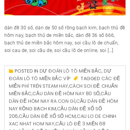
dàn đề 30 số, dàn de 50 số rồng bạch kim, bạch thủ đề
hôm nay, bạch thủ de miền bắc, dàn đề 36 số 666,
bạch thủ de miền bắc hôm nay, soi cầu lô de chuẩn,
soi cau de, soi cầu de, soi cầu lô de online, soi […]
POSTED IN
DỰ ĐOÁN LÔ TÔ MIỀN BẮC
,
DỰ
ĐOÁN LÔ TÔ MIỀN BẮC VÍP
TAGGED
CÁC ĐỀ
MIỄN PHÍ TRÊN STEAM HAY
,
CÁCH SOI ĐỀ CHUẨN
MIỀN BẮC
,
CẦU DÀN ĐỀ HÔM NAY 80 SỐ
,
CẦU
DÀN ĐỀ HÔM NAY RA CON GÌ
,
CẦU DÀN ĐỀ HÔM
NAY RỒNG BẠCH KIM
,
CẦU DÀN ĐỀ XỔ SỐ
206
,
CẦU DÀN ĐỀ XỔ SỐ HCM
,
CAU LO DE CHINH
XAC NHAT HOM NAY
,
CẦU LÔ ĐỀ 3 MIỀN 68