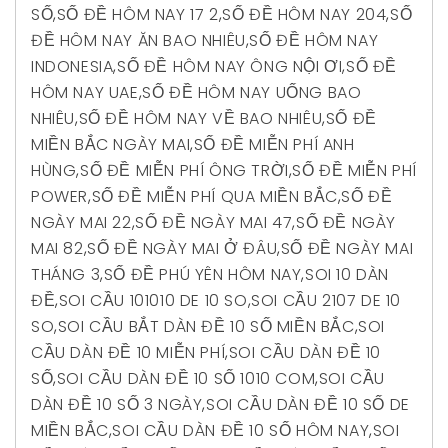
SỐ
,
SỐ ĐỀ HÔM NAY 17 2
,
SỐ ĐỀ HÔM NAY 204
,
SỐ
ĐỀ HÔM NAY ĂN BAO NHIÊU
,
SỐ ĐỀ HÔM NAY
INDONESIA
,
SỐ ĐỀ HÔM NAY ÔNG NỘI ƠI
,
SỐ ĐỀ
HÔM NAY UAE
,
SỐ ĐỀ HÔM NAY UỐNG BAO
NHIÊU
,
SỐ ĐỀ HÔM NAY VỀ BAO NHIÊU
,
SỐ ĐỀ
MIỀN BẮC NGÀY MAI
,
SỐ ĐỀ MIỄN PHÍ ANH
HÙNG
,
SỐ ĐỀ MIỄN PHÍ ÔNG TRỜI
,
SỐ ĐỀ MIỄN PHÍ
POWER
,
SỐ ĐỀ MIỄN PHÍ QUA MIỀN BẮC
,
SỐ ĐỀ
NGÀY MAI 22
,
SỐ ĐỀ NGÀY MAI 47
,
SỐ ĐỀ NGÀY
MAI 82
,
SỐ ĐỀ NGÀY MAI Ở ĐÂU
,
SỐ ĐỀ NGÀY MAI
THÁNG 3
,
SỐ ĐỀ PHÚ YÊN HÔM NAY
,
SOI 10 DÀN
ĐỀ
,
SOI CẦU 101010 DE 10 SO
,
SOI CẦU 2107 DE 10
SO
,
SOI CẦU BẮT DÀN ĐỀ 10 SỐ MIỀN BẮC
,
SOI
CẦU DÀN ĐỀ 10 MIỄN PHÍ
,
SOI CẦU DÀN ĐỀ 10
SỐ
,
SOI CẦU DÀN ĐỀ 10 SỐ 1010 COM
,
SOI CẦU
DÀN ĐỀ 10 SỐ 3 NGÀY
,
SOI CẦU DÀN ĐỀ 10 SỐ DE
MIỀN BẮC
,
SOI CẦU DÀN ĐỀ 10 SỐ HÔM NAY
,
SOI