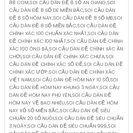
88 COM
,
SOI CẦU DÀN ĐỀ 8 SỐ AN GIANG
,
SOI
CẦU DÀN ĐỀ 8 SỐ DE MIỀN BẮC
,
SOI CẦU DÀN
ĐỀ 8 SỐ HÔM NAY
,
SOI CẦU DÀN ĐỀ 8 SỐ MB
,
SOI
CẦU DÀN ĐỀ 8 SỐ MIỀN BẮC
,
SOI CẦU DÀN ĐỀ
CHÍNH XÁC 100 CHUẨN XÁC NHẤT
,
SOI CẦU DÀN
ĐỀ CHÍNH XÁC 100 NHẤT
,
SOI CẦU DÀN ĐỀ CHÍNH
XÁC 100 ÔNG BÀ
,
SOI CẦU DÀN ĐỀ CHÍNH XÁC ĂN
CHƠI
,
SOI CẦU DÀN ĐỀ CHÍNH XÁC CHƯA
,
SOI
CẦU DÀN ĐỀ CHÍNH XÁC SỐ ĐỀ
,
SOI CẦU DÀN ĐỀ
CHÍNH XÁC ƯỚP
,
SOI CẦU DÀN ĐỀ CHÍNH XÁC
VIỆT NAM
,
SOI CẦU DÀN ĐỀ HÔM NAY 10 SỐ
,
SOI
CẦU DÀN ĐỀ HÔM NAY KHUNG 3 NGÀY
,
SOI CẦU
DÀN ĐỀ HÔM NAY PHÚ YÊN
,
SOI CẦU DÀN ĐỀ
HÔM NAY VỀ BAO NHIÊU
,
SOI CẦU DÀN ĐỀ HÔM
NAY XỔ SỐ MIỀN BẮC
,
SOI CẦU DÀN ĐỀ SIÊU
CHUẨN 20 SỐ NUÔI
,
SOI CẦU DÀN ĐỀ SIÊU CHUẨN
3 NGÀY
,
SOI CẦU DÀN ĐỀ SIÊU CHUẨN 999
,
SOI