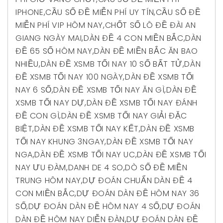
IPHONE
,
CẦU SỐ ĐỀ MIỄN PHÍ UY TÍN
,
CẦU SỐ ĐỀ
MIỄN PHÍ VIP HÔM NAY
,
CHỐT SỐ LÔ ĐỀ ĐÀI AN
GIANG NGÀY MAI
,
DÀN ĐỀ 4 CON MIỀN BẮC
,
DÀN
ĐỀ 65 SỐ HÔM NAY
,
DÀN ĐỀ MIỀN BẮC ĂN BAO
NHIỀU
,
DÀN ĐỀ XSMB TỐI NAY 10 SỐ BẤT TỬ
,
DÀN
ĐỀ XSMB TỐI NAY 100 NGÀY
,
DÀN ĐỀ XSMB TỐI
NAY 6 SỐ
,
DÀN ĐỀ XSMB TỐI NAY ĂN GÌ
,
DÀN ĐỀ
XSMB TỐI NAY DỰ
,
DÀN ĐỀ XSMB TỐI NAY ĐÁNH
ĐỀ CON GÌ
,
DÀN ĐỀ XSMB TỐI NAY GIẢI ĐẶC
BIỆT
,
DÀN ĐỀ XSMB TỐI NAY KẾT
,
DÀN ĐỀ XSMB
TỐI NAY KHUNG 3NGAY
,
DÀN ĐỀ XSMB TỐI NAY
NGA
,
DÀN ĐỀ XSMB TỐI NAY UC
,
DÀN ĐỀ XSMB TỐI
NAY ƯU ĐÀM
,
DANH DE 4 SO
,
DÒ SỐ ĐỀ MIỀN
TRUNG HÔM NAY
,
DỰ ĐOÁN CHUẨN DÀN ĐỀ 4
CON MIỀN BẮC
,
DỰ ĐOÁN DÀN ĐỀ HÔM NAY 36
SỐ
,
DỰ ĐOÁN DÀN ĐỀ HÔM NAY 4 SỐ
,
DỰ ĐOÁN
DÀN ĐỀ HÔM NAY DIỄN ĐÀN
,
DỰ ĐOÁN DÀN ĐỀ