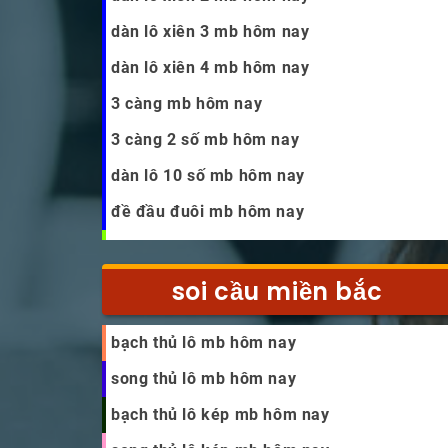
dàn lô xiên 3 mb hôm nay
dàn lô xiên 4 mb hôm nay
3 càng mb hôm nay
3 càng 2 số mb hôm nay
dàn lô 10 số mb hôm nay
đề đầu đuôi mb hôm nay
soi cầu miền bắc
bạch thủ lô mb hôm nay
song thủ lô mb hôm nay
bạch thủ lô kép mb hôm nay