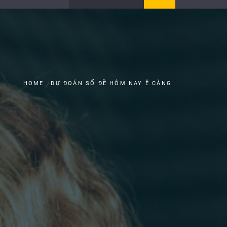
HOME
DỰ ĐOÁN SỐ ĐỀ HÔM NAY Ê CÀNG