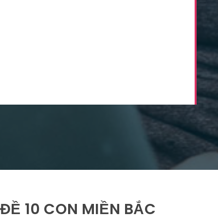
ĐỀ 10 CON MIỀN BẮC