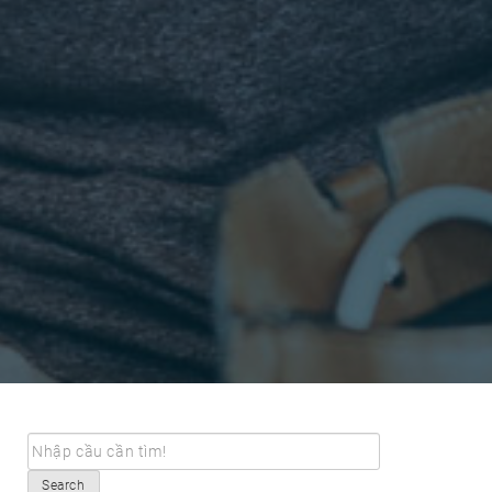
Search