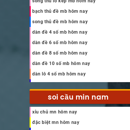
song thủ lô kép mb hôm nay
bạch thủ đề mb hôm nay
song thủ đề mb hôm nay
dàn đề 4 số mb hôm nay
dàn đề 6 số mb hôm nay
dàn đề 8 số mb hôm nay
dàn đề 10 số mb hôm nay
dàn lô 4 số mb hôm nay
soi cầu min nam
xỉu chủ mn hôm nay
đặc biệt mn hôm nay